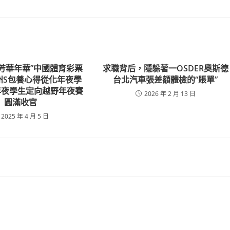
▪芳華年華”中國體育彩票
求職背后，隱躲著一OSDER奧斯德
廣州S包養心得從化年夜學
台北汽車張差額體檢的“賬單”
年夜學生定向越野年夜賽
2026 年 2 月 13 日
圓滿收官
2025 年 4 月 5 日