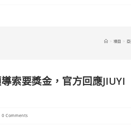
>
項目
>
亞
索要獎金，官方回應JIUYI
st
0 Comments
mments: