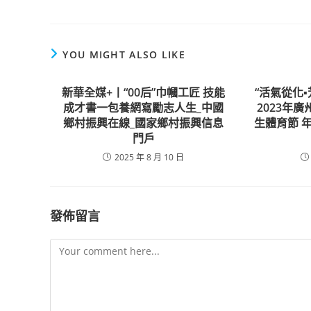
YOU MIGHT ALSO LIKE
新華全媒+丨“00后”巾幗工匠 技能
“活氣從化
成才書一包養網寫勵志人生_中國
2023年
鄉村振興在線_國家鄉村振興信息
生體育節 
門戶
2025 年 8 月 10 日
發佈留言
Comment