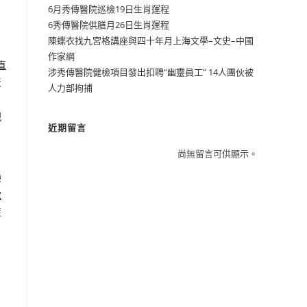
6月秀傳醫院巡檢19日生肖運程
6秀傳醫院供膳月26日生肖運程
陳蝶衣找九宮格講座與四十年月上海文學–文史–中國
作家網
直
涉秀傳醫院健檢項目發出扣聘“幽靈員工” 14人團伙被
天
人力部拘捕
親
近期留言
尚無留言可供顯示。
練
宅
藍