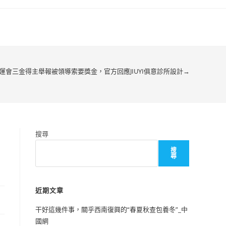
運會三金得主舉報被領導索要獎金，官方回應JIUYI俱意診所設計→
搜尋
搜
尋
近期文章
干好這幾件事，關乎西南復興的“春夏秋查包養冬”_中
國網