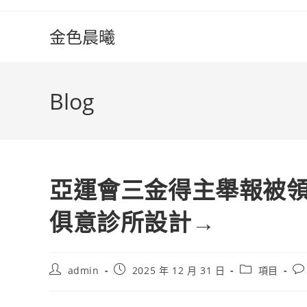
Skip
to
金色晨曦
content
Blog
亞運會三金得主舉報被領導
俱意診所設計→
Post
Post
Post
Po
admin
2025 年 12 月 31 日
項目
author:
published:
category:
co