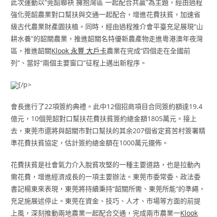
此次運動以“莞韶聯袂 擁抱灣區 一起配合共贏”為主題，經由過程
強化莞韶農業對口幫扶與交通一起配合，增進花費扶貧，加速省
級古代農業財產園扶植。同時，經由過程推介會平臺充足展現“山
耕水養”的韶關農業，推進韶關名特優新農產物走進粵港澳年夜灣
區，推進韶關
Klook 永豐 大戶卡
農業在完成“四個走在全國前
列”、當好“兩個主要窗口”征程上邁出新程序。
[/p>
會長進行了22項簽約典禮。此中12個招商項目合同簽約額達19.4
億元，10個莞韶對口幫扶花費扶貧簽約總金額1805萬元。接上
去，東莞市還將與韶關市對口幫扶的其余207個省定貧苦村簽署精
準花費扶貧協定，估計簽約總金額在1000萬元擺佈。
花費扶貧是社會氣力介入脫貧攻堅的一種主要道路，也是拉動內
需花費，增進經濟成長的一項主要辦法。東莞市委常委、政法委
書記楊東來表現，東莞將持續秉持“韶關所需、東莞所能”的準繩，
充足施展述停止。東莞在資金、技巧、人才、市場等方面的前提
上風，深刻推動兩地農業一起配合交通，完成兩市農業一
Klook