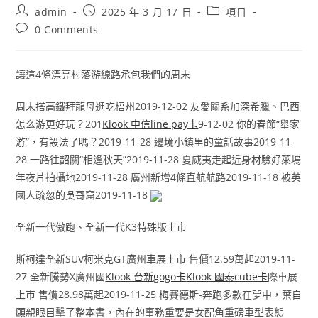
Post
Post
Post
admin
2025 年 3 月 17 日
項目
author:
published:
category:
Post
0 Comments
comments:
讓這4條漂亮村落游線路承包我們的周末
周末搭高鐵拜龍母逛吃梧州2019-12-02 友愛關系加深希臘、巴西
怎么游更好玩？201
Klook 中信line pay卡
9-12-02 你的春節“舉家
游”，有設法了嗎？2019-11-28 邊境小鎮里的童話故事2019-11-
28 一路往韶關“相逢秋天”2019-11-28 夏威夷走起近身材驗好萊塢
年夜片拍攝地2019-11-28 廣州新增4條直航航路2019-11-18 被英
國人疏忽的吳哥窟2019-11-18
全新一代傲跑、全新一代K3特殊版上市
斯柯達全新SUV柯米克GT廣州車展上市 售價12.59萬起2019-11-
27 ​全新騰勢X廣州國
Klook 台新gogo卡
Klook 國泰cube卡
際車展
上市 售價28.98萬起2019-11-25 梅賽德斯-奔跑多款在夢中，葉自
願親眼目擊了整本書，內在的事務重要是女配角重磅車型表態