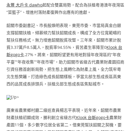
永豐 大戶卡 dawho
起配合雙贏局勢，配合為扶植粵港澳年夜灣區
“菜籃子”、增進村落財產復興作出應有的進獻。
韶關市委副書記、市長殷煥明表現，東莞市委、市當局真金白銀
支撐韶關扶植，傾慕傾力幫扶韶關成長，構成了全方位寬範疇的
幫扶任務格式，無力增進韶關脫貧攻堅。三年來，韶關市累計脫
貧3.37萬戶8.5萬人，脫貧率94.55%，貧苦產生率降至0
Klook 台
新gogo卡
.27%。將來，韶關盼望更有用地對接年夜灣區的“年夜
平臺”“年夜收集”“年夜市場”，助力韶關市省級古代農業財產園招商
引資任務首創新局勢，把生態上風轉化為財產上風，全力筑牢粵
北生態樊籬，打造綠色成長韶關樣板，爭當北部生態成長區高東
西的品質成長排頭兵，扶植北部生態成長區焦點城市。
[/p>
廣東省農業鄉村廳二級巡查員楊志平表現，近年來，韶關市農業
財產扶植初顯成效，勝利創立省級古代
Klook 台新gogo卡
農業財
產園11個，多少數字位居全省第二。借東莞幫扶韶關之契機，要