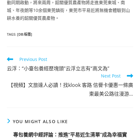
動同期啟動，將來兩周，韶關優質農產物將走進東莞東城、南
城、年夜朗等10余個東莞鎮街，東莞市平易近將無機會體驗到山
耕水養的韶關優質農產物。
TAGS
:
[DB:标签]
Read
Previous Post
more
云浮：“小臺包養經歷塊頭”云浮立志有“高文為”
articles
Next Post
【視頻】文旅達人必讀！找klook 客路 信譽卡優惠一條廣
東最美公路往漫游…
YOU MIGHT ALSO LIKE
專包養網中經評論：推進“平易近生清單”成為幸福實