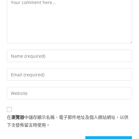
Comment
Enter
your
name
Enter
or
your
username
email
Enter
to
address
your
comment
to
website
comment
URL
在
瀏覽器
中儲存顯示名稱、電子郵件地址及個人網站網址，以供
(optional)
下次發佈留言時使用。