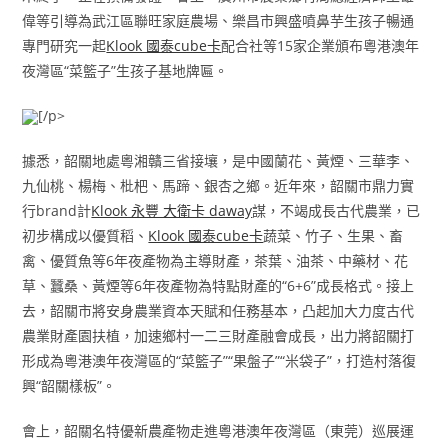
偉等引導為武江區聯旺家庭農場、樂昌市興盛噴鼻芋生孩子暢通
專門研究一起
Klook 國泰cube卡
配合社等15家企業頒布粵港澳年
夜灣區“菜籃子”生孩子基地牌匾。
[/p>
據悉，韶關地處粵湘贛三省接壤，是中國蘭花、黃煙、三華李、
九仙桃、楊梅、枇杷、馬蹄、銀杏之鄉。近年來，韶關市鼎力實
行brand計
Klook 永豐 大衛卡 daway
謀，不竭成長古代農業，已
初步構成以優質稻、
Klook 國泰cube卡
蔬菜、竹子、生果、畜
禽、優質魚等6年夜產物為主導財產，茶葉、油茶、中藥材、花
草、蠶桑、黃煙等6年夜產物為特點財產的“6+6”成長格式。接上
去，韶關市將安身農業資本天賦和任務基本，凸起加大力度古代
農業財產園扶植，加速鄉村一二三財產融會成長，出力將韶關打
形成為粵港澳年夜灣區的“菜籃子”“果盤子”“米袋子”，打造村落復
興“韶關樣板”。
會上，韶關名特優新農產物走進粵港澳年夜灣區（東莞）巡展運