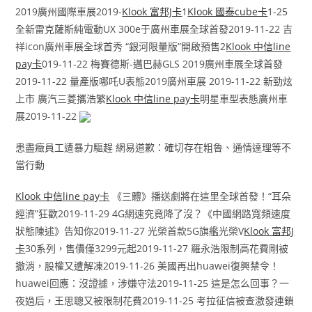
2019廣州國際車展2019-
Klook 富邦J卡
1
Klook 國泰cube卡
1-25
全新雷克薩斯純電動UX 300e于廣州車展全球首發2019-11-22 吉
祥icon廣州車展全球首秀 “銀河限量版”開啟預售2
Klook 中信line
pay卡
019-11-22 梅賽德斯-邁巴赫GLS 2019廣州車展全球首發
2019-11-22 量產版哪吒U表態2019廣州車展 2019-11-22 新勁炫
上市 廣汽三菱攜浩繁
Klook 中信line pay卡
明星車型表態廣州車
展2019-11-22
患盡癥員工遭暴力驅趕 網易道歉：確切存在粗魯、通情達理等不
當行動
Klook 中信line pay卡
《三體》播送劇將在這里全球首發！“耳朵
經濟”狂歡2019-11-29 4G網速究竟降了沒？《中國網路寬頻速度
狀態陳述》告知你2019-11-27 光榮首款5G旗艦光榮V
Klook 富邦J
卡
30系列，售價僅3299元起2019-11-27 羅永浩限制高花費剛被
撤消，股權又遭解凍2019-11-26 美國再出huawei復興禁令！
huawei回應：沒證據，涉嫌守法2019-11-25 這是怎么回事？一
夜過后，王思聰又被限制花費2019-11-25 考拉征信被查激發連鎖