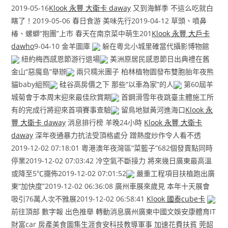
2019-05-16
Klook 永豐 大衛卡 daway
又到海鮮季 不這么吃就白
瞎了！2019-05-06 春日食游 美味先行2019-04-12 草頭、噴鼻
椿、螺螄“抱團”上市 春天在南京菜中萌生201
Klook 永豐 大戶卡
dawho
9-04-10 金羊圖庫
躲在粵北小城里確當代攝影博物館
紐約梅西感恩節游行退場
美洲原居民感恩節日出典禮在舊
金山“惡魔島”舉辦
兩只糯米團子 柏林植物園發布雙胞胎年夜熊
貓baby組照
硅谷高房價之下 那些“以車為家”的人
第60屆羊
城菊會于本周末迎來最佳欣賞期
首鋼滑雪年夜跳臺主體施工所
有的完成行將迎來首項賽事查驗
留鳥地獄黃河進海口
Klook 永
豐 大衛卡 daway
消息排行榜 羊晚24小時
Klook 永豐 大衛卡
daway
深年夜通暴力抗法受頂格處分 蹭熱度炒作令人看不透
2019-12-02 07:18:01 粵港澳年夜灣區“菜籃子”682個發賣點同時
停業2019-12-02 07:03:42 冷空氣不斷接力 將來幾日廣東最高溫
或降至5℃擺佈2019-12-02 07:01:52
嚴重工程項目扶植跑出廣
東“加快度”2019-12-02 06:36:08 廣州車展來歲見 本年十天展會
吸引76萬人次不雅展2019-12-02 06:58:41
Klook 國泰cube卡
前往頂部 數字報 出色推舉 轉動消息廣州廣東中國文娛安康體育IT
財富car 房產美食圖集生涯食安科技教導軍事 加速花費扶貧 莞韶