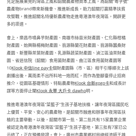
充足施展東莞的灣區上風和韶關農產物資本上風，為韶關“粵字號”
農產物brand帶來新機會、推進新成長，助力韶關打贏精準扶貧
攻堅戰，推進韶關名特優新農產物走進粵港澳年夜灣區，開辟更
多的渠道。
會上，樂昌市噴鼻芋財產園、南雄市絲苗米財產園、仁化縣柑橘
財產園、始興縣楊梅財產園、翁源縣蘭花財產園、翁源縣蠶桑財
產園、新豐縣茶葉財產園、乳源縣蔬菜財產園、湞江區油茶財產
園、省迷信院（韶關）食用菌財產園、曲江區食用菌財產園等
10
Klook 中信line pay卡
個財產園縣（市、區）相干引導順次上該
劇播出後，萬雨柔不出所料地一炮而紅，而作為墊腳臺停止招商
推介，從園區基礎情形、特點農產物
Klook 台新gogo卡
和成長計
謀等方面停止闡
Klook 永豐 大戶卡 dawho
明。
推進粵港澳年夜灣區“菜籃子”生孩子基地扶植，讓年夜灣區國民吃
上優質、平安、安心的農產物，是韶關市融進和辦事年夜灣區扶
植的主要舉動。以後，韶關市第一批、第二批共有15家農業企業
被認定為粵港澳年夜灣區“菜籃子”生孩子基地，第三批有7家已公
示終了，正在預備發證。會上，廣州市農業鄉村局總經濟師王雄