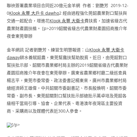
聯袂簽署農業項目合同近20億元金羊網 作者：劉艷芳 2019-12-
0
Klook 永豐 大戶卡 dawho
2 經由過程強化莞韶農業對口幫扶與
交通一起配合，增進花
Klook 永豐 大衛卡
費扶貧，加速省級古代
農業財產園扶植。 [p>2019韶關省級古代農業財產園招商推介年
夜會東莞舉辦
金羊網訊 記者劉艷芳、練習生明慧報道：山
Klook 永豐 大衛卡
daway
耕水養賦韶農，東莞幫攙扶幫助脫貧。近日，由莞韶對口
幫扶批示部、韶關市農業鄉村局主辦的2019韶關省級古代農業財
產園招商推介年夜會在東莞舉辦，廣東省農業鄉村廳二級巡查員
楊志平，東莞市委常委、政法委書記楊東來，廣州市農業鄉村局
總經濟師王雄偉，中共韶關市委副書記、市長殷煥明，韶關市委
常委、副市長、東莞韶關對口幫扶批示部總批示萬卓培及莞韶各
級相干當局引導、協會、企業代表、粵港澳年夜灣區主要投資
商、采購商以及媒體代表近300人參會。
[/p>