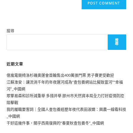
搜尋
搜
尋
近期文章
億嵐電競椅洛杉磯奧運會首輪售出400萬張門票 男子賽更受歡迎
江蘇淮安：讓流淌千年的年夜運河成為“查包養網站比擬致富河”“幸福
河”_中國網
眾擎易森和診所減重舉 多措并舉 膠州市天然資本局全力打好疫情防控
阻擊戰
我的履職要害詞｜全國人查包養經歷年夜代表田淑嫻：興農一線看科技
_中國網
干好這幾件事，關乎西南復興的“春夏秋查包養冬”_中國網