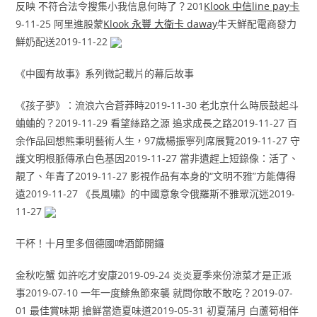
反映 不符合法令搜集小我信息何時了？201
Klook 中信line pay卡
9-11-25 阿里進股蒙
Klook 永豐 大衛卡 daway
牛天鮮配電商發力
鮮奶配送2019-11-22
《中國有故事》系列微記載片的幕后故事
《孩子夢》：流浪六合蒼莽時2019-11-30 老北京什么時辰鼓起斗
蛐蛐的？2019-11-29 看望絲路之源 追求成長之路2019-11-27 百
余作品回想熊秉明藝術人生，97歲楊振寧列席展覽2019-11-27 守
護文明根脈傳承白色基因2019-11-27 當非遺趕上短錄像：活了、
靚了、年青了2019-11-27 影視作品有本身的“文明不雅”方能傳得
遠2019-11-27 《長風嘯》的中國意象令俄羅斯不雅眾沉迷2019-
11-27
干杯！十月里多個德國啤酒節開鑼
金秋吃蟹 如許吃才安康2019-09-24 炎炎夏季來份涼菜才是正派
事2019-07-10 一年一度鯡魚節來襲 就問你敢不敢吃？2019-07-
01 最佳賞味期 搶鮮當造夏味道2019-05-31 初夏蒲月 白蘆筍相伴