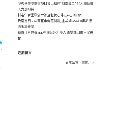
涉秀傳醫院健檢項目發出扣聘“幽靈員工” 14人團伙被
人力部拘捕
村老年食堂溢滿幸福查包養心得滋味_中國網
云南昆明：斗南花市鮮花俏銷_金羊網OSDER奧斯德
德系車新聞
華誼《喜包養app中國音超》換人 尚雯婕回來何潔被
替
”
近期留言
尚無留言可供顯示。