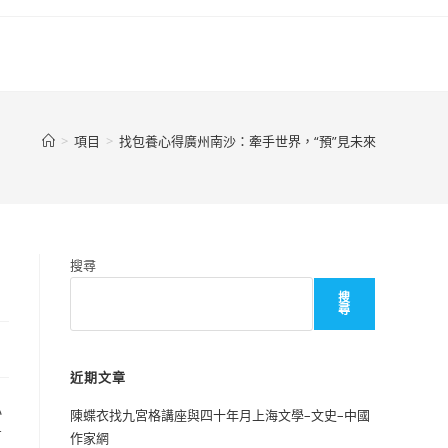
>
項目
>
找包養心得廣州南沙：牽手世界，“預”見未來
搜尋
搜
尋
近期文章
小
陳蝶衣找九宮格講座與四十年月上海文學–文史–中國
有
作家網