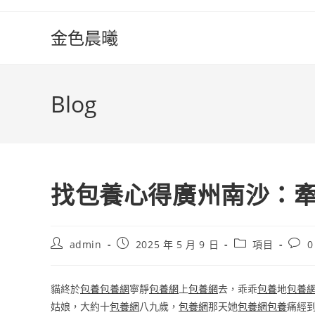
Skip
to
金色晨曦
content
Blog
找包養心得廣州南沙：牽
Post
Post
Post
Post
admin
2025 年 5 月 9 日
項目
0
author:
published:
category:
comm
貓終於
包養
包養網
寧靜
包養網
上
包養網
去，乖乖
包養
地
包養
姑娘，大約十
包養網
八九歲，
包養網
那天她
包養網
包養
痛經