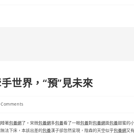
手世界，“預”見未來
 Comments
ents:
網
睡著
包養網
了。宋微
包養網
多
包養
看了一眼
包養
對
包養網
面
包養
甜蜜的
到無法下床，本該出差的
包養
漢子卻忽然呈現，陰森的天空似乎
包養網
又