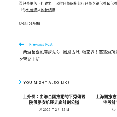
雪
包養網
落下的跡象。宋微
包養網
拖著行
包養
李箱
包養
耳
包
「你
包養網
來
包養網
接
TAGS
:
[DB:标签]
Read
Previous Post
more
一票游長臺包養網站沙+鳳凰古城+張家界！高鐵游玩
articles
次票又上新
YOU MIGHT ALSO LIKE
土外長：由聯合國推動的平秀傳醫
上海醫療志愿
院供膳安航運走廊計劃公道
宅設計
2026 年 2 月 12 日