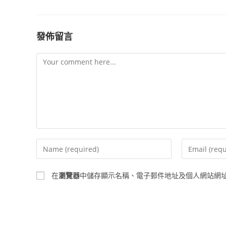
發佈留言
Comment
Enter
Enter
your
your
name
email
在
瀏覽器
中儲存顯示名稱、電子郵件地址及個人網站網
or
address
username
to
to
comment
comment