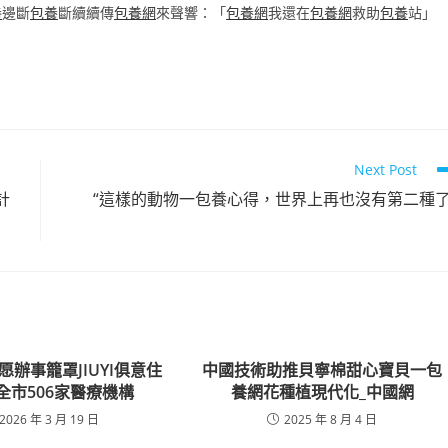
養
邊斷
包養
斷續續傳
包養網
來聲響：「
包養網
我還在
包養網
救助
包養
站」
Next Post
計
“這樣的動物一包養心得，世界上再也沒有第二種了
辦事籠罩JIUYI俱意住
中國技術助推貝寧棉甜心寶貝一包
全市506家醫療機構
養網花種植現代化_中國網
2026 年 3 月 19 日
2025 年 8 月 4 日