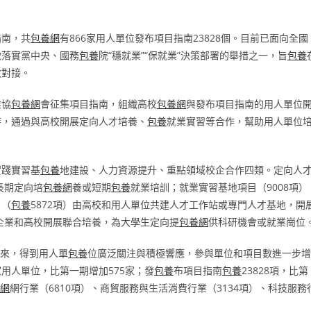
指南，共
包養網
有866家用人單位發布項目指南23828個。目前已面向全國
徹落實黨中央、國務
包養
院“穩就業”“保就業”決策部署的舉措之一，旨
包養
效對接。
業協
包養網
會征集項目指南，組織高校
包養網
與發布項目指南的用人單位
持，通過與高校開展定向人才培養、
包養
就業實習等合作，幫助用人單位
實踐實習基
包養
地建設、人力資源提升、重點領域校企合作四類。定向人
長期定向培
包養網
養或短期
包養
就業培訓；就業實習基地項目（9008項）
目（
包養
5872項）由高校和用人單位共建人才工作站或專門人才基地，開
由企業和高校開展聯合培養，為大學生定向提
包養網
供科研機會或就業崗位
來，得到用人單
包養
位廣泛關注與積極響應，參與單位和項目數進一步增
家用人單位，比第一期增加575家；發
包養
布項目指南
包養
23828項，比第
網
網行業（6810項）、商貿服務與生活消費行業（3134項）、科技服務