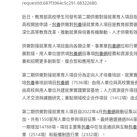
requestId:687f3964c5c291.08322680.
近日，教育部高校學生司發布第二期供需對接就業育人項目
高校開放申請。
包養
供需對
包養
接就業育人項目是教育部貫
深化高等教育改革，推動就業與培養有機聯動、人才供需有
供需對接就業育人項目面向各類企業、事業單
包養網
位和行
展對接。用人單位提供項
包養網
目專項
包養網
經費和資源支
養和招聘更多創新型、復合型和應用型人才。
第二期供需對接就業育人項目分為定向人才培養培訓、就業
培
包養
養培訓項目
包養網
（7536項）由用人單位與高校實施
由高校與用人單位共建就業實踐實習基地；人力資源提升項
人才交流與課題研究；重點領域校企合作項目（1412項）
第二期供需對接就業育人項目自2022年4月
包養網
啟動征集以
加。共有1550家用人單位參與項目征集，最終遴選通過866
一期增加14788項。項目主要集
包養
中在信息通訊與互聯
包養
業（2514項）和裝備制造行業（2332項）。