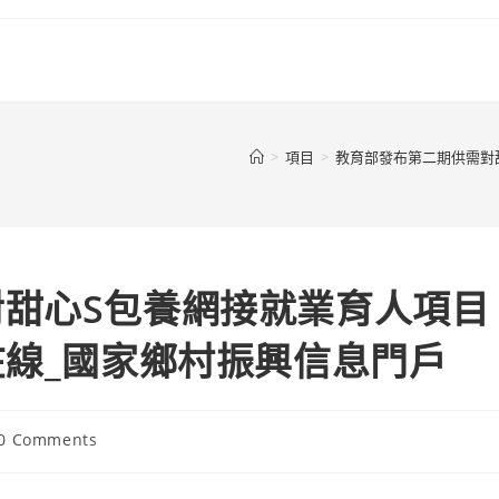
>
項目
>
教育部發布第二期供需對
甜心S包養網接就業育人項目
在線_國家鄉村振興信息門戶
t
0 Comments
ments: