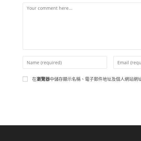
Comment
Enter
Enter
your
your
name
email
在
瀏覽器
中儲存顯示名稱、電子郵件地址及個人網站網
or
address
username
to
to
comment
comment