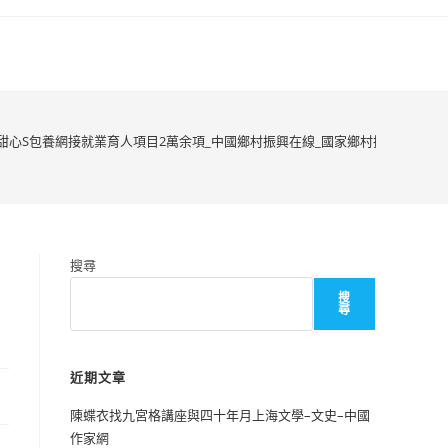
甜心S包養網接就業育人項目2萬余項_中國鄉村振興在線_國家鄉村振興信息門
搜尋
搜
尋
近期文章
陳蝶衣找九宮格講座與四十年月上海文學–文史–中國
作家網