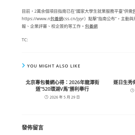
目前，2萬余個項目指南已在“國家大學生就業服務平臺”供需
https://www.n
包養網
css.cn/jyyr）點擊“指南公布”，
報、企業評審、校企簽約等工作。
包養網
TC:
YOU MIGHT ALSO LIKE
北京專包養網心得：2026年龍潭街
逐日生秀
道“520環湖V馬”勝利舉行
2026 年 5 月 29 日
發佈留言