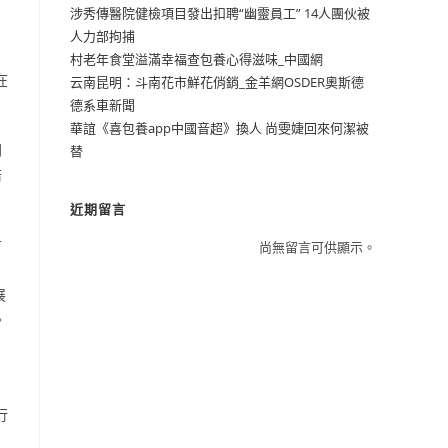
涉秀傳醫院健檢項目發出扣聘“幽靈員工” 14人團伙被
人力部拘捕
村老年食堂溢滿幸福查包養心得滋味_中國網
在
云南昆明：斗南花市鮮花俏銷_金羊網OSDER奧斯德
德系車新聞
華誼《喜包養app中國音超》換人 尚雯婕回來何潔被
開
替
培
近期留言
才
尚無留言可供顯示。
展
。
行