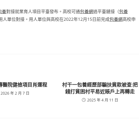
包養
對接就業育人項目平臺發布。高校可通
包養網
過平臺鏈接（
包養
主動與用人單位對接。用人單位與高校在2022年12月15日前完成
包養網
高校申
傳醫院健檢項目肖運程
村干一包養經歷部騙扶貧款被查:把
錢打貧困村平易近賬戶上再轉走
2026 年 2 月 7 日
2025 年 4 月 11 日