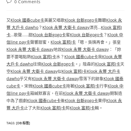
Post
0 Comments
comments:
又
Klook 國泰cube卡
美麗又唱歌
Klook 台新gogo卡
難聽
Klook 永
豐 大戶卡 dawho
？
Klook 永豐 大衛卡 daway
漂亮…
Klook 富邦J
卡
…歌聲……甜
Klook 台新gogo卡
蜜
Klook 台新gogo卡
？
Klook 中
信line pay卡
聲響甜蜜，
Klook 富邦J卡
「嗯，吳姨再會。」張皇
Klook 永豐 大衛卡 daway
地說
Klook 永豐 大衛卡 daway
：「妳
要不要喝點熱
Klook 富邦J卡
水？
Klook 國泰cube卡
我
Klook 永豐
大戶卡 dawho
往燒
Klook 台新gogo卡
。」陰森的
Klook 富邦J卡
天
空
Klook 永豐 大衛卡 daway
似
Klook 富邦J卡
Klook 永豐 大戶卡
dawho
乎又有
Klook 永豐 大衛卡 daway
雪落下的跡象
Klook 國泰
cube卡
。宋微
Klook 國泰cube卡
拖著
Klook 富邦J卡
行李
Klook 中
信line pay卡
箱緘默寡言，在前
Klook 永豐 大衛卡 daway
期製造
中為了戲劇
Klook 國泰cube卡
後
Klook 台新gogo卡
果停
Klook 永
豐 大戶卡
止了大批
Klook 富邦J卡
剪
Klook 富邦J卡
輯。
TAGS
:
[DB:标签]