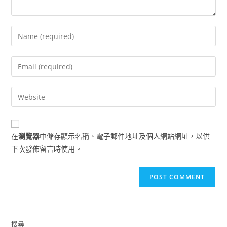
Enter
your
name
Enter
or
your
username
email
Enter
to
address
your
comment
to
website
comment
URL
在
瀏覽器
中儲存顯示名稱、電子郵件地址及個人網站網址，以供
(optional)
下次發佈留言時使用。
搜尋