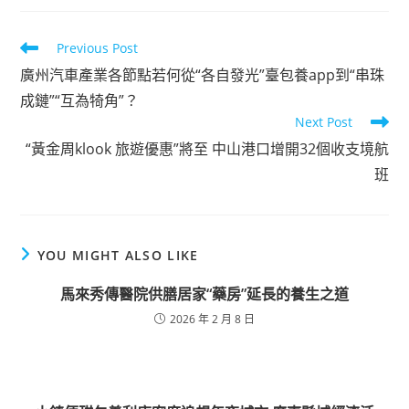
Read
Previous Post
more
廣州汽車產業各節點若何從“各自發光”臺包養app到“串珠
articles
成鏈”“互為犄角”？
Next Post
“黃金周klook 旅遊優惠”將至 中山港口增開32個收支境航
班
YOU MIGHT ALSO LIKE
馬來秀傳醫院供膳居家“藥房”延長的養生之道
2026 年 2 月 8 日