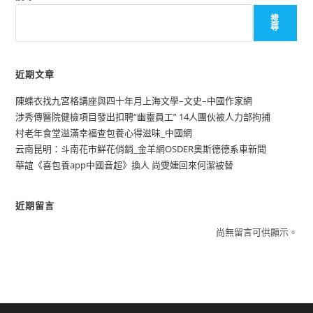
搜
尋
近期文章
陳蝶衣找九宮格講座與四十年月上海文學–文史–中國作家網
涉秀傳醫院健檢項目發出扣聘“幽靈員工” 14人團伙被人力部拘捕
村老年食堂溢滿幸福查包養心得滋味_中國網
云南昆明：斗南花市鮮花俏銷_金羊網OSDER奧斯德德系車新聞
華誼《喜包養app中國音超》換人 尚雯婕回來何潔被替
近期留言
尚無留言可供顯示。