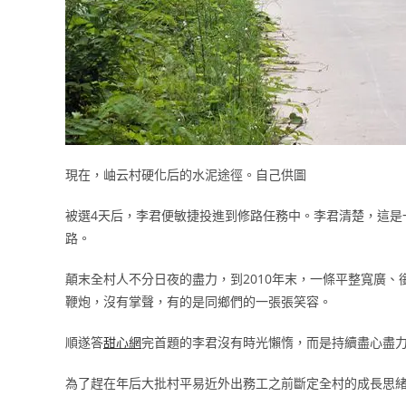
現在，岫云村硬化后的水泥途徑。自己供圖
被選4天后，李君便敏捷投進到修路任務中。李君清楚，這是
路。
顛末全村人不分日夜的盡力，到2010年末，一條平整寬廣、
鞭炮，沒有掌聲，有的是同鄉們的一張張笑容。
順遂答
甜心網
完首題的李君沒有時光懶惰，而是持續盡心盡
為了趕在年后大批村平易近外出務工之前斷定全村的成長思緒