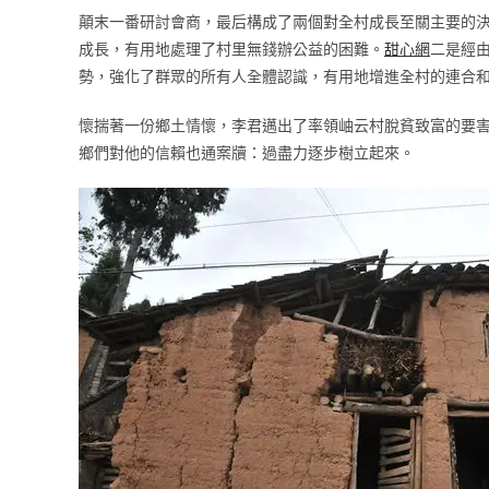
顛末一番研討會商，最后構成了兩個對全村成長至關主要的決
成長，有用地處理了村里無錢辦公益的困難。
甜心網
二是經
勢，強化了群眾的所有人全體認識，有用地增進全村的連合和
懷揣著一份鄉土情懷，李君邁出了率領岫云村脫貧致富的要害
鄉們對他的信賴也通案牘：過盡力逐步樹立起來。