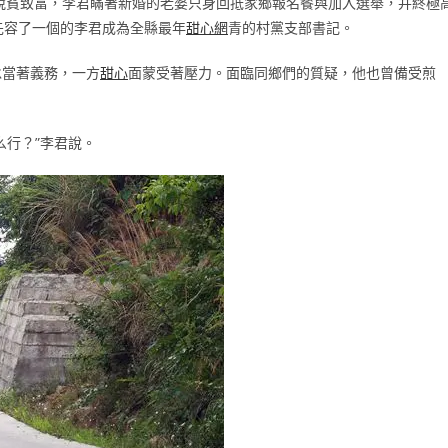
日脫貧致富，李君瞞著新婚的老婆只身回抵家鄉報名餐與加入選舉，并終極
先容了一個的李君成為全縣最年
甜心網
青的村黨支部書記。
承當著義務，一方
甜心
面蒙受著壓力。面臨同鄉們的質疑，他也曾備受煎
么行？”李君說。