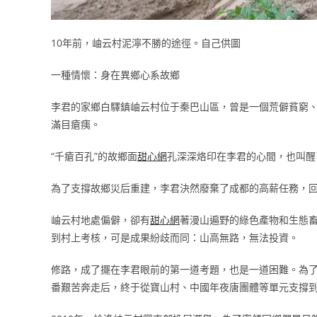
10年前，岫云村泥濘不勝的途徑。自己供圖
一種情懷：身在異鄉心系故鄉
李君的家鄉白驛鎮岫云村位于秦巴山區，曾是一個荒僻貧窮、路況
滿目瘡痍。
“千瘡百孔”的故鄉面
甜心網
孔深深烙印在李君的心間，也叫醒
為了支撐故鄉災后重建，李君決然廢棄了成都的高薪任務，
岫云村地處偏僻，卻有
甜心網
著漫山遍野的綠色產物和生態
到村上考核，可是成果紛歧而同：山高無路，無法投資。
修路，成了擺在李君眼前的第一道考題，也是一道困難。為
番艱苦奔走后，終于從寶山村、中國年夜唐團體等單元支撐到