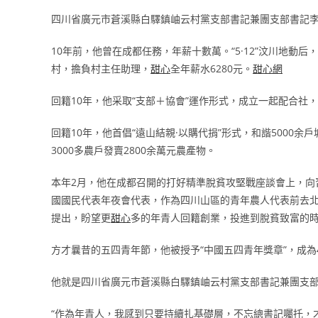
四川省廣元市蒼溪縣白驛鎮岫云村黨支部書記兼團支部書記
10年前，他曾在成都任務，年薪十數萬。“5·12”汶川地
村，擔負村主任助理，
甜心
全年薪水6280元。
甜心網
回籍10年，他采取“支部＋協會”運作形式，成立一起配合社
回籍10年，他首倡“遠山結親·以購代捐”形式，和諧5000余
3000多農戶發賣2800余萬元農產物。
本年2月，他在成都召開的打好精準脫貧攻堅戰座談會上，向
國國民代表年夜會代表，作為四川山區的青年農人代表前去
提出，盼望更
甜心
多的年青人回籍創業，投進到脫貧致富的
方才曩昔的五四青年節，他被授予“中國五四青年獎章”，成為
他就是四川省廣元市蒼溪縣白驛鎮岫云村黨支部書記兼團支
“作為年青人，我感到只要持續扎基礎層，不忘總書記囑托，