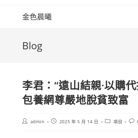
Skip
to
金色晨曦
content
Blog
李君：“遠山結親·以購
包養網尊嚴地脫貧致富
Post
Post
Post
Pos
admin
2025 年 5 月 14 日
項目
author:
published:
category:
com