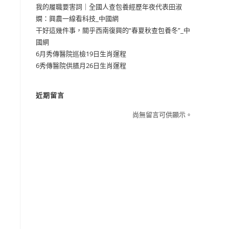
我的履職要害詞｜全國人查包養經歷年夜代表田淑
嫻：興農一線看科技_中國網
干好這幾件事，關乎西南復興的“春夏秋查包養冬”_中
國網
6月秀傳醫院巡檢19日生肖運程
6秀傳醫院供膳月26日生肖運程
近期留言
尚無留言可供顯示。