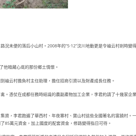
未便的落后小山村。2008年的“5·12”汶川地動更是令岫云村剎時變
了他暗藏心底的那份鄉土情懷。
回到岫云村擔負村主任助理，擔任招商引資以及財產成長任務。
畜禽。憑仗在成都任務時結識的農副產物加工企業，李君約請了十幾家企
了集資，李君跑遍了華西村、年夜寨村、寶山村這些全國著名的富饒村。
了85萬元資金，加上國度的配套資金，修路變得指日可待。