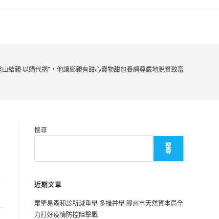
遠山結親·以購代捐”，他讓鄉親有甜心寶物甜包養網尊嚴地脫貧致富
搜尋
搜
尋
近期文章
眾擎易森和診所減重舉 多措并舉 膠州市天然資本局全
力打好疫情防控阻擊戰