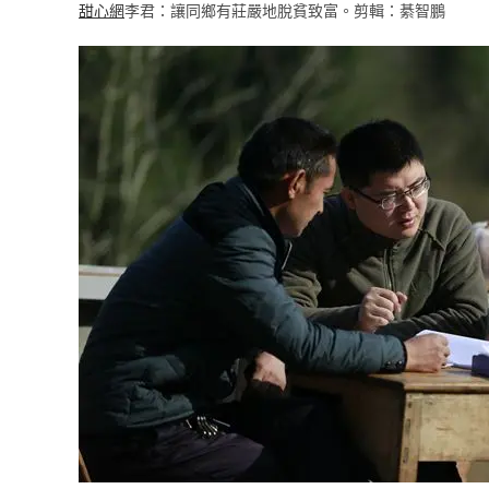
甜心網
李君：讓同鄉有莊嚴地脫貧致富。剪輯：綦智鵬