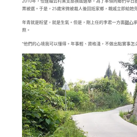
2010年，恰逢岫云村黨支部換屆選舉，為了率領同鄉們早
票被選。于是，25歲宋微被裁人後回抵家鄉，親戚立即給她
年青就是盼望，就是生氣。但是，剛上任的李君一方面
甜心
熬。
“他們的心境我可以懂得。年事輕、資格淺，不做出點實事怎