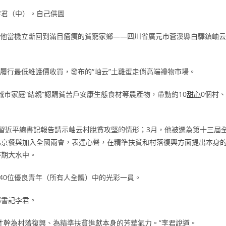
李君（中）。自己供圖
動后，他當機立斷回到滿目瘡痍的貧窮家鄉——四川省廣元市蒼溪縣白驛鎮岫云
，履行最低維護價收買，發布的“岫云”土雞蛋走俏高端禮物市場。
戶城市家庭“結親”認購貧苦戶安康生態食材等農產物，帶動約10
甜心
0個村、
習近平總書記報告請示岫云村脫貧攻堅的情形；3月，他被選為第十三屆
北京餐與加入全國兩會，表達心聲，在精準扶貧和村落復興方面提出本身
時期大水中。
40位優良青年（所有人全體）中的光彩一員。
部書記李君。
才幹為村落復興、為精準扶貧進獻本身的芳華氣力。”李君說道。