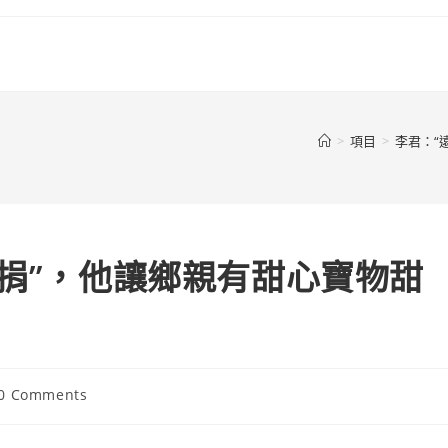
>
項目
>
李君：“
代捐”，他讓鄉親有甜心寶物甜
t
0 Comments
ments: