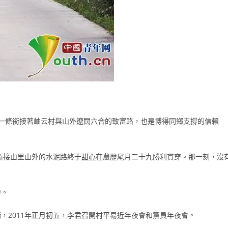
一條銜接著岫云村與山外遼闊六合的致富路，也是博得同鄉支撐的信賴
銜接山里山外的水泥路終于
甜心
在農歷尾月二十九勝利貫穿。那一刻，沒
力。
，2011年正月初五，李君召開村平易近年夜會和黨員年夜會。