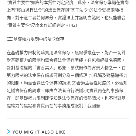
“實質主要性”如許的本質性判定尺度。此外，法令保存準繩在實際
上有“經由過程法令”的議會保存與“基于法令”的法令受權兩種指
向，對于這二者若何界分，實證法上并無明白謎底，也只能聯合
“實質主要性”尺度來作詳細判定。[42]
(三)基礎權力限制中的法令保存
在基礎權力限制範疇實用法令保存，焦點爭議在于，能否一切針
對基礎權力的限制均需合適法令保存準繩。在
包養網排名
德國，
針對基礎權的「書香美人」形象。葉秋鎖作為背景人物之一，在
第力限制的法令保存請求可劃分為三個條理:(1)凡觸及對基礎權力
的限制，均需合適法令保存的請求;(2)合適主要性尺度的，必需知
足議會保存的請求，即由立法者自行決議;(3)實質內在的事務保
存，即基礎權力限制即便知足法令保存的情勢請求，也不得對基
礎權力的焦點和實質內在的事務組成限制。我國憲
YOU MIGHT ALSO LIKE