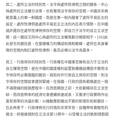
其二，處所立法的特別性。法令與處所性律例之間的關系，中心
與處所的立法權分派等，也有實用法令保存的空間。中國并非典
範意義上的單一制國度，而是在單一制內融會了處所平易近主的
設定。處所性律例是處所平易近主立法的內在表示情勢。在中國
或許還存在處所性律例保存的空間，即自力于法令的自立立法空
間，這一題目又同中心與處所的立法權限劃分親密相干。[36]由
此發生的題目是，在基礎權力的構成和限制範疇，處所在本身權
限的空間內制訂處所性律例，能否必需以法令為基本。
其三，行政保存的特別性。行政權在中國事否擁有自力于立法的
自立權限空間，是在中國的國度權利設置裝備擺設構造中實用法
令保存所必需面臨的題目。假如存外行政自立保存的空間，則法
令保存的空間就會遭到緊縮。在我國，行政的固有範疇處在一個
不竭限縮的經過歷程中。在改造開放之初，大批範疇存在立法空
缺，而改造帶來的經濟社會連續疾速成長，又需求行政實時作出
富有用率的決議計劃，以機動應對層出不窮的新情形和新題目。
在此佈景下，行政律例先行的情形非常罕見。這種帶有實驗性的
做法，終極被規則在立法法第12條中，以受權立法的軌制情勢固