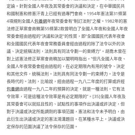
定論。針對全國人年夜及其常委會的決議和決定，在中華國民共
和國制憲和修憲汗青上已經有過專門會商。1954年憲法第31條第
4項規則全國人
包養網
年夜常委會有“制訂法則”之權。1982年的憲
法修正草案會商稿第55條第2款曾明白了全國人年夜和全國人年夜
常委會經由過程的“決議和決定”的性質，即“全國國民代表年夜會
和全國國民代表年夜會常務委員會經由過程的除了法令以外的決
議、決定統稱法則，法則具有同法令劃一的束縛力”。胡喬木曾在
對上述憲法修正草案會商稿加以闡明時指出，“但凡全國人年夜、
全國人年夜常委會經由過程的，在必定期限內有用的號令、決定
和其他文件，統稱法則。法則具有同法令劃一的束縛力。法令是
長時代的。法則，比喻說，經由過程一九八二年度的打算或許經
包養網
由過程一九八二年的預算的決定，就是一種法則，它有法
令效率，可是這種法令效率是有必定期限的”。[35]全國人年夜及
其常委會可以就姑且性的、試點性的事項作出決議或許決定，但
對于決議或決定所能調劑的事項范圍，憲法和法令未予明白，由
此衍生出決議或決定的憲法鴻溝題目。在某種水平上，決議或決
定保存的范圍決議了法令保存的范圍。