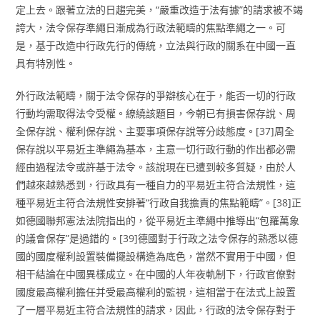
定上去。跟著立法的日趨完美，“嚴重改造于法有據”的請求被不竭
誇大，法令保存準繩日漸成為行政法範疇的焦點準繩之一。可
是，基于改造中行政先行的傳統，立法與行政的關系在中國一直
具有特別性。
外行政法範疇，關于法令保存的爭辯核心在于，能否一切的行政
行動均需取得法令受權。繚繞該題目，今朝已有損害保存說、周
全保存說、權利保存說、主要事項保存說等分歧態度。[37]周全
保存說以平易近主準繩為基本，主意一切行政行動的作出都必需
經由過程法令或許基于法令。該說現在已遭到較多質疑，由於人
們越來越熟悉到，行政具有一種自力的平易近主符合法規性，這
種平易近主符合法規性安排著“行政自我擔責的焦點範疇”。[38]正
如德國聯邦憲法法院指出的，從平易近主準繩中推導出“包羅萬象
的議會保存”是過錯的。[39]德國對于行政之法令保存的熟悉以德
國的國度權利設置裝備擺設構造為底色，當然不實用于中國，但
相干結論在中國異樣成立。在中國的人年夜軌制下，行政官僚對
國度最高權利擔任并受最高權利的監視，這相當于在法式上設置
了一層平易近主符合法規性的請求，因此，行政的法令保存對于