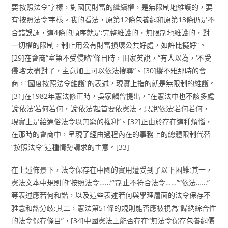
要‘按照法令’字樣，對國民財富的繼續權，是無限制地維護的，要
有‘按照法令’字樣。我的看法，原第12條
包養網
和原第13條仍是不
合錯誤調，這4條的順序就是:完整維護的，無限制地維護的，對
一切權的限制，制止用公有財富損壞公共好處，如許比擬好”。
[29]在會商“室第不受侵略”條目時，田家英說，“有人以為，‘不受
侵略’太盡對了，主意加上可以依法搜尋”。[30]縱不雅那時的會
商，“國度按照法令維護”的表述，現實上指的就是無限制的維護。
[31]在1982年憲法修正時，吳家麟曾提出，“在憲法中也不該多處
說‘依法’若何若何，說‘依法’起首要依憲法。只說‘依法’若何若何，
現實上是給通俗法令以無窮的權利”。[32]正由於存在這種煩惱，
在那時的會商中，呈現了經由過程內在的事務上的總體限制代替
“按照法令”這種情勢請求的主意。[33]
在上述佈景下，法令保存在中國的實用遭受到了以下困難:其一，
憲法文本中規則的“按照法令……”“制止不符合法令……”“依法……”
等表述應若何和諧，以及這些表述若何與學理層面的法令保存不
雅念和諧分歧;其二，憲法第51條的規則能否應被視為“歸納綜合性
的法令保存條目”，[34]中國憲法上能否存在“無法令保存
包養網價