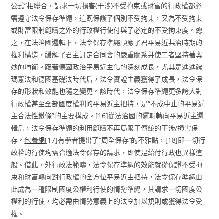
公式”相聯合，請求一切損害(干涉)不受拘束或財富的行政權都必
需遵守法令保存準繩，這既保護了個別不受拘束，又為不受拘束
或財富限制範疇之外的行政權行使付與了必定的不受拘束度。總
之，在法治國邏輯下，法令保存準繩順應了君平易近共治時期的
權利構造，緩解了君主訂定合同會的嚴重關系并使二者堅持著奧
妙的均衡。跟著德國政治平易近主化的深刻成長，尤其是進進魏
瑪憲法和德國基礎法時代后，法令實證主義獲得了成長，法令保
存的形狀和效能也隨之變更。該時代，法令保存準繩更多誇大對
行政權甚至全部國度權利的平易近主把持，是“不成中止的平易近
主合法性鏈條”的主要構成。[16]從法治國的邏輯轉向平易近主邏
輯后，法令保存準繩的利用範疇不再局限于傳統的干涉/損害保
存。
包養網
[17]有學者提出了“周全保存”的不雅點，[18]即一切行
政權的行使均需合適法令保存的請求，即使是給付行政也異樣這
般。借此，外行政法範疇，法令保存準繩的效能就從保證不受拘
束和財富轉向對行政權的全方位平易近主把持，法令保存準繩由
此成為一種限制國度公權利行使的情勢準繩，其請求一切國度公
權利的行使，均必需由情勢意義上的法令加以規則或獲得法令受
權。