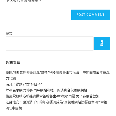
下次發佈留言時使用。
搜尋
搜
尋
近期文章
臺JIUYI俱意翻修設計風“韋帕”登陸廣東臺山市沿海，中間四周最年夜風
力12級
海凡：從頭定義“好日子”
煙臺民眾網 煙臺的門戶網站和唯一的消息台包養網網站
億嵐電競椅洛杉磯奧運會首輪售出400萬張門票 男子賽更受歡迎
江蘇淮安：讓流淌千年的年夜運河成為“查包養網站比擬致富河”“幸福
河”_中國網