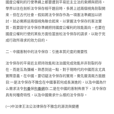
國度公權利的行使準繩上都要遭到平易近主立法的束縛與把持。
學界以往在剖析法令保存相干題目時，多將上述兩個視角割裂開
來，但在古代社會，假如將法令保存作為一項憲法準繩加以研
討，就必需將這兩個視角聯合起來，以掌握法令保存的憲法實
質，既要固守法令保存準繩把持國度公權利的效能面向，也要在
國度公權利行使的某些方面恰當放松法令保存的請求，以助于完
成行政所尋求的效力目的。
二、中國憲制中的法令保存：引進本質尺度的需要性
法令保存的平易近主把持效能和法治國完成效能并非割裂的存
在，而是互為彌補。熟悉到這一點，對于現時代的中國而言尤具
實際意義。在中國，要切磋法令保存的實用，需先厘清兩方面題
目:一是法令保存不雅念在中國事若何成長演進的，以及中國為什
么需求法令
包養
保
包養網
存;二是在中國的憲制佈景下，法令保存
具有何種奇特性，以及中國需求什么樣的法令保存。
(一)中法律王法公法律保存不雅念的源流與變遷