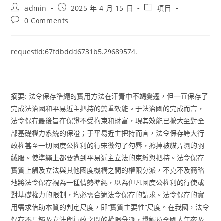
Post
Post
Post
admin
2025 年 4 月 15 日
項目
author:
published:
category:
Post
0 Comments
comments:
requestId:67fdbddd6731b5.29689574.
摘要: 法令保存準繩的實用方法在汗青中不竭變遷，但一直保存了
完成法治國和平易近主把持的雙重效能。于法治國的完成而言，
法令保存最後旨在保證不受拘束和財富，現其效能已擴大至對全
部基礎權力系統的保證；于平易近主把持而言，法令保存誇大行
政權甚至一切國度公權利的行宋微勾了勾唇，擦掉被貓弄濕的羽
絨服。使準繩上都要遭到平易近主立法的束縛與把持。法令保存
實質上觸及立法與其他國度機構之間的權限分派，不克不及簡略
地將法令保存視為一種情勢準繩，以為但凡國度公權利的行使或
對基礎權力的限制，均必需合適法令保存的請求。法令保存的實
用需求借助本質的判定尺度，即“實質主要性”尺度。在我國，法令
保存不只觸及立法與行政之間的權限分派，還觸及全國人年夜及