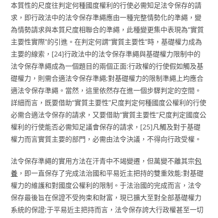
本質性的尺度往判定何種國度權利的行使必需知足法令保存的請
求，即行政法中的法令保存準繩應由一種完整情勢化的準繩，變
為情勢請求與本質尺度相聯合的準繩，此種變更集中表現為“實質
主要性實際”的引進。在判定何謂“實質主要性”時，基礎權力成為
主要的線索，[24]行政法中的法令保存準繩與基礎權力限制中的
法令保存準繩成為一個題目的兩個正面:行政權的行使假如觸及基
礎權力，則需合適法令保存準繩;對基礎權力的限制準繩上均應合
適法令保存準繩。當然，這里依然存在進一個步驟判定的空間。
詳細而言，既要借助“實質主要性”尺度判定何種國度公權利的行使
必需合適法令保存的請求，又要借助“實質主要性”尺度判定國度公
權利的行使能否必需知足議會保存的請求，[25]凡觸及對于基礎
權力而言實質主要的部門，必需由法令決議，不得向行政受權。
法令保存準繩的實用方法在汗青中不竭變遷，但萬變不離其宗
包
養
，即一直保存了完成法治國和平易近主把持的雙重效能:對基礎
權力的維護和對國度公權利的限制。于法治國的完成而言，法令
保存最後旨在保證不受拘束和財富，現已擴大至對全部基礎權力
系統的保證;于平易近主把持而言，法令保存誇大行政權甚至一切