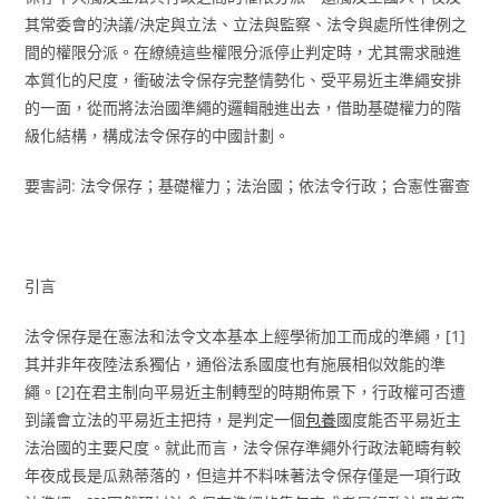
其常委會的決議/決定與立法、立法與監察、法令與處所性律例之
間的權限分派。在繚繞這些權限分派停止判定時，尤其需求融進
本質化的尺度，衝破法令保存完整情勢化、受平易近主準繩安排
的一面，從而將法治國準繩的邏輯融進出去，借助基礎權力的階
級化結構，構成法令保存的中國計劃。
要害詞: 法令保存；基礎權力；法治國；依法令行政；合憲性審查
引言
法令保存是在憲法和法令文本基本上經學術加工而成的準繩，[1]
其并非年夜陸法系獨佔，通俗法系國度也有施展相似效能的準
繩。[2]在君主制向平易近主制轉型的時期佈景下，行政權可否遭
到議會立法的平易近主把持，是判定一個
包養
國度能否平易近主
法治國的主要尺度。就此而言，法令保存準繩外行政法範疇有較
年夜成長是瓜熟蒂落的，但這并不料味著法令保存僅是一項行政