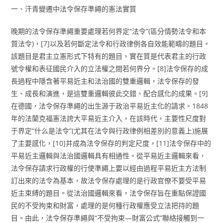
一、汗青變遷中法令保存準繩的憲法實質
晚期的法令保存準繩重要處理若何界定“法令”(區分情勢法令和本
質法令)，[7]以及若何斷定法令和行政律例各自效能範疇的題目。
該題目是君主立憲形式下特有的題目，實在質是代表君主的行政
號令權和表征國民介入的立法權之間若何界分。[8]法令保存的成
長過程中隱含著平易近主和法治國的雙重邏輯，法令保存的發
生、成長和演進，是這雙重邏輯彼此交錯、配合感化的成果。[9]
在德國，法令保存準繩的出生源于政治平易近主化的請求。1848
年的法蘭克福憲法誇大平易近主介入，在該時代，主要性尺度對
于界定“什么是法令”(尤其在法令與行政律例相差別的意義上)施展
了主要感化，[10]并成為法令保存的判定尺度，[11]法令保存中的
平易近主邏輯與法治國邏輯具有相通性。從平易近主邏輯來看，
法令保存請求行政權的行使準繩上要以經由過程平易近主方法制
訂出來的法令為基本，故法令保存處理的是行政官僚不要受平易
近主束縛的題目。從法治國邏輯來看，法令保存旨在重點保證國
民的不受拘束和財富，處理的是何種行政權應受立法把持的題
目。由此，法令保存準繩與“不受拘束—財富公式”聯絡接觸到一