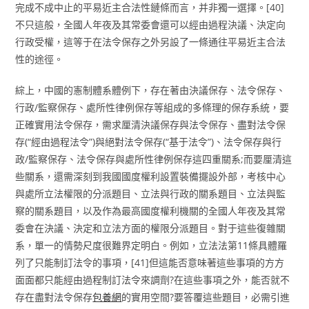
完成不成中止的平易近主合法性鏈條而言，并非獨一選擇。[40]
不只這般，全國人年夜及其常委會還可以經由過程決議、決定向
行政受權，這等于在法令保存之外另設了一條通往平易近主合法
性的途徑。
綜上，中國的憲制體系體例下，存在著由決議保存、法令保存、
行政/監察保存、處所性律例保存等組成的多條理的保存系統，要
正確實用法令保存，需求厘清決議保存與法令保存、盡對法令保
存(“經由過程法令”)與絕對法令保存(“基于法令”)、法令保存與行
政/監察保存、法令保存與處所性律例保存這四重關系;而要厘清這
些關系，還需深刻到我國國度權利設置裝備擺設外部，考核中心
與處所立法權限的分派題目、立法與行政的關系題目、立法與監
察的關系題目，以及作為最高國度權利機關的全國人年夜及其常
委會在決議、決定和立法方面的權限分派題目。對于這些復雜關
系，單一的情勢尺度很難界定明白。例如，立法法第11條具體羅
列了只能制訂法令的事項，[41]但這能否意味著這些事項的方方
面面都只能經由過程制訂法令來調劑?在這些事項之外，能否就不
存在盡對法令保存
包養網
的實用空間?要答覆這些題目，必需引進