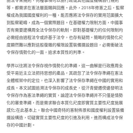
由法令來規則，何種事項可以由行政或其他國度機構自行規則
等，都需求在憲法層面賜與回應。此外，2018年修憲之后，監察
權成為我國國度權利的一種，能否應將法令保存的實用范圍擴大
到監察範疇，成為一個實際題目。在基礎權力限制方面，中國事
否有需要建構周全法令保存的軌制，即對基礎權力的任何限制均
必需經由過程法令或許基于法令，也存有疑問。簡略的情勢化尺
度顯然難以應對這般復雜的權限設置裝備擺設題目，必需衝破法
令保存情勢化的一面，追求本質性的判準。
學界以往將法令保存視作情勢化的準繩，這一曲解是行政應周全
受平易近主立法把持思想的產品，其疏忽了法令保存準繩在憲法
全體框架中的定位，也深入影響了法令保存準繩在中國的實用和
成長。本文試圖追溯法令保存的成長史，從汗青變遷傍邊發明法
令保存作為憲法準繩的實質，論證法令保存準繩并不只僅是情勢
化的審查準繩，而是需求聯合本質化尺度即實質主要性尺度施展
感化;在此基本上，聯合中國奇特的憲制佈景和國度權利設置裝備
擺設構造，切磋實質主要性尺度的引進及利用，進而構成法令保
存的中國計劃。