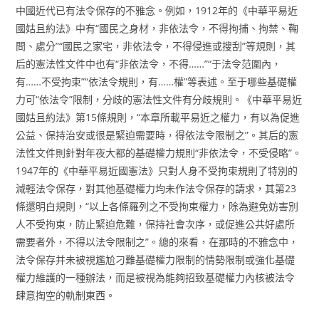
中國近代已有法令保存的不雅念。例如，1912年的《中華平易近
國姑且約法》中有“國民之身材，非依法令，不得拘捕、拘禁、鞠
問、處分”“國民之家宅，非依法令，不得侵進或搜刮”等規則，其
后的憲法性文件中也有“非依法令，不得……”“于法令范圍內，
有……不受拘束”“依法令規則，有……權”等表述。至于哪些基礎權
力可“依法令”限制，分歧的憲法性文件有分歧規則。《中華平易近
國姑且約法》第15條規則，“本章所載平易近之權力，有以為促進
公益、保持治安或很是緊迫需要時，得依法令限制之”。其后的憲
法性文件則針對年夜大都的基礎權力規則“非依法令，不受侵略”。
1947年的《中華平易近國憲法》只對人身不受拘束規則了特別的
減輕法令保存，對其他基礎權力均未作法令保存的請求，其第23
條還明白規則，“以上各條羅列之不受拘束權力，除為避免妨害別
人不受拘束，防止緊迫危難，保持社會次序，或促進公共好處所
需要者外，不得以法令限制之”。總的來看，在那時的不雅念中，
法令保存并未被視尷尬刁難基礎權力限制的情勢限制或強化基礎
權力維護的一種辦法，而是被視為能夠招致基礎權力內核被法令
肆意掏空的軌制東西。