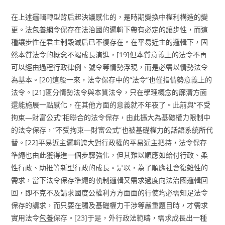
在上述邏輯轉型背后起決議感化的，是時期變換中權利構造的變
更。法
包養網
令保存在法治國的邏輯下帶有必定的讓步性，而這
種讓步性在君主制毀滅后已不復存在。在平易近主的邏輯下，固
然本質法令的概念不竭成長演進，[19]但本質意義上的法令不再
可以經由過程行政律例、號令等情勢浮現，而是必需以情勢法令
為基本。[20]這般一來，法令保存中的“法令”也僅指情勢意義上的
法令。[21]區分情勢法令與本質法令，只在學理概念的廓清方面
還能施展一點感化，在其他方面的意義就不年夜了。此前與“不受
拘束—財富公式”相聯合的法令保存，由此擴大為基礎權力限制中
的法令保存，“不受拘束—財富公式”也被基礎權力的話語系統所代
替。[22]平易近主邏輯誇大對行政權的平易近主把持，法令保存
準繩也由此獲得進一個步驟強化，但其難以順應如給付行政、柔
性行政、助推等新型行政的成長。是以，為了順應社會復雜性的
需求，當下法令保存準繩的軌制邏輯又需求過度向法治國邏輯回
回，即不克不及請求國度公權利方方面面的行使均必需知足法令
保存的請求，而只要在觸及基礎權力干涉等嚴重題目時，才需求
實用法令
包養
保存。[23]于是，外行政法範疇，需求成長出一種