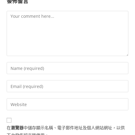
發佈留言
Comment
Enter
your
name
Enter
or
your
username
email
Enter
to
address
your
comment
to
website
comment
URL
在
瀏覽器
中儲存顯示名稱、電子郵件地址及個人網站網址，以供
(optional)