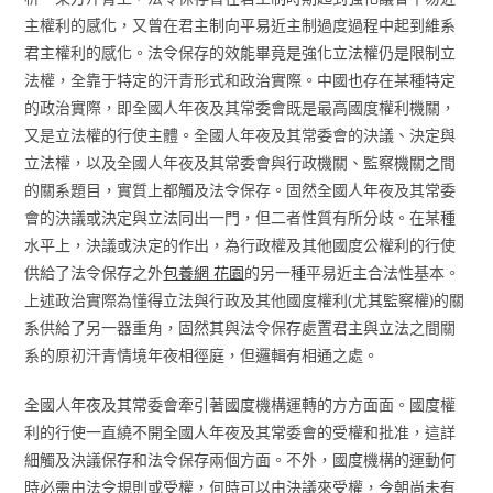
主權利的感化，又曾在君主制向平易近主制過度過程中起到維系
君主權利的感化。法令保存的效能畢竟是強化立法權仍是限制立
法權，全靠于特定的汗青形式和政治實際。中國也存在某種特定
的政治實際，即全國人年夜及其常委會既是最高國度權利機關，
又是立法權的行使主體。全國人年夜及其常委會的決議、決定與
立法權，以及全國人年夜及其常委會與行政機關、監察機關之間
的關系題目，實質上都觸及法令保存。固然全國人年夜及其常委
會的決議或決定與立法同出一門，但二者性質有所分歧。在某種
水平上，決議或決定的作出，為行政權及其他國度公權利的行使
供給了法令保存之外
包養網 花園
的另一種平易近主合法性基本。
上述政治實際為懂得立法與行政及其他國度權利(尤其監察權)的關
系供給了另一器重角，固然其與法令保存處置君主與立法之間關
系的原初汗青情境年夜相徑庭，但邏輯有相通之處。
全國人年夜及其常委會牽引著國度機構運轉的方方面面。國度權
利的行使一直繞不開全國人年夜及其常委會的受權和批准，這詳
細觸及決議保存和法令保存兩個方面。不外，國度機構的運動何
時必需由法令規則或受權，何時可以由決議來受權，今朝尚未有