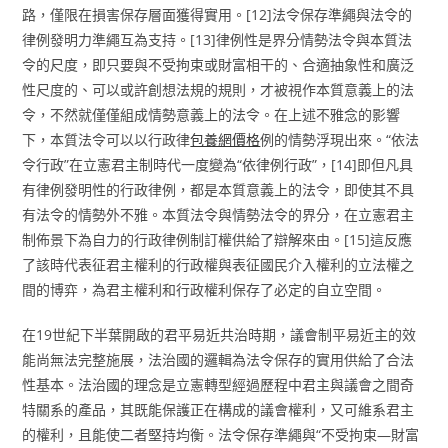
路，僅限在損害保存層面獲得實用。[12]法令保存準繩與法令的
律例發明力準繩互為支持。[13]律例性是界分情勢法令與本質法
令的尺度，即只要與不受拘束或財富相干的、合適抽象性和廣泛
性尺度的、可以或許創想法規的規則，才被視作本質意義上的法
令，不然就僅僅組成情勢意義上的法令。在上述不雅念的影響
下，本質法令可以以行政律
包養網價格
例的情勢浮現出來。“依法
令行政”在立憲君主制時代一度變為“依律例行政”，[14]即但凡具
有律例發明性的行政律例，都是本質意義上的法令，即使其不具
有法令的情勢外不雅。本質法令與情勢法令的界分，在立憲君主
制佈景下為自力的行政律例制訂權供給了辯解來由。[15]這反應
了該時代表征君主權利的行政權與表征國民介入權利的立法權之
間的博弈，為君主權利和行政權利保存了必定的自立空間。
在19世紀下半葉開啟的君平易近共治時期，議會制平易近主的效
能尚無法完整施展，法治國的邏輯為法令保存的實用供給了合法
性基本。法治國的理念是立憲轉型經過歷程中君主與議會之間奇
特關系的產品，其既能保護正在構成的議會權利，又可維系君主
的權利，且能使二者堅持均衡。法令保存準繩與“不受拘束—財富