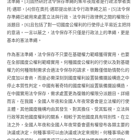
法準繩。[3]固然研討法令保存準繩的集年夜成者是行政法學者奧
托·邁耶，[4]但在奧托·邁耶提出依法令行政準繩之前，[5]法令保
存準繩已被用來處置立法與行政、法令與行政律例之間的權限分
派題目，[6]且包括了對一切國度公權利的行使停止平易近主把持
的意涵。一言以蔽之，法令保存不只僅是行政法上的準繩，更是
基本的憲法準繩。
作為憲法準繩，法令保存不只要在基礎權力範疇獲得實用，也要
在全部國度公權利範疇實用。何種國度公權利的行使以及對基礎
權力的何種限制需求合適法令保存的請求，很難僅借助情勢化的
尺度加以會商，而是必需深刻到國度權利設置裝備擺設構造之中
停止本質性判定。中國有著奇特的國度權利設置裝備擺設構造，
在中國實用法令保存，需求處置更為復雜的權限分派題目。詳細
而言，在我國，全國人年夜和全國人年夜常委會是立法權的行使
主體，其他國度機構均由其發生、對其擔任、受其監視，立法與
行政等其他國度權利的關系，相較于其他國度具有特別性。在立
法之外，全國人年夜和全國人年夜常委會還有權發布各類主要的
決議或決定，何種事項可以由決議或決定來規則，何種事項必需