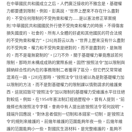
在中華國民共和國成立之后，人們廣泛接收的不雅念是，基礎權
力都要遭到限制。例如，彭真說，“世界上歷來不存在什么盡對
的、不受任何限制的不受拘束和權力……是以憲法修正草案規
則:‘中華國民共和國國民外行使不受拘束和權力的時辰，不得傷害
損失國度的、社會的、所有人全體的好處和其他國民的符合法規
的不受拘束和權力’”。[26]肖蔚云以為，“世界上歷來沒有什么盡對
的不受拘束。權力和不受拘束是絕對的，而不是盡對的，是無限
的，而不是毫無窮制的”。[27]不外，關于基礎權力畢竟應該若何
限制，那時并未構成成熟的實際系統。固然“按照法令”加以限制與
歸納綜合性的內在的事務限制二者獲得了區分，但它們又常常被
混淆在一路。[28]在那時，“按照法令”往往被以為是對基礎權力加
以限制的方法，而不是對基礎權力的限制課以情勢請求的維護東
西，這就招致可“按照法令”加以限制的基礎權力受維護水平往往絕
對較低。例如，在1954年憲法制訂經過歷程中，曾有人提到，“前
幾條也有按照法令字樣，會商中有人提出過‘按照法令’若何說明”。
錢端升回應說，“對休息者個別一切制和本錢家一切制，是‘按照法
令’的規則來維護的。前幾年維護的范圍能夠年夜一些，后幾年維
護的范圍能夠小一些。對國民生涯材料，是完整維護的，能夠不