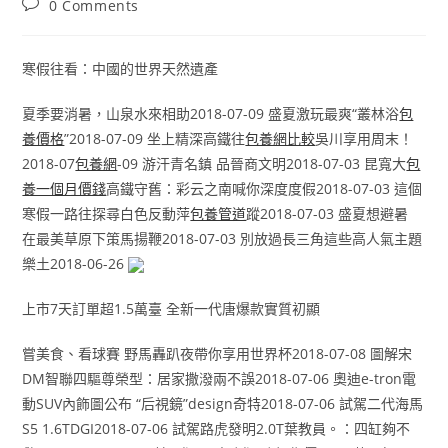
Post
0 Comments
comments:
寒假往看：中國的世界天然遺產
夏季要消暑，山泉水來相助2018-07-09 ​盛夏激玩最爽“叢林浴
包
養價格
”2018-07-09 坐上精深高鐵往
包養網比較
吳川享用周末！
2018-07
包養網
-09 游汗青名鎮 品晉商文明2018-07-03 昆寬大
包
養一個月價錢
高鐵守舊：彩云之南喊你深度度假2018-07-03 這個
寒假一路往探尋白色反動萍
包養管道
蹤2018-07-03 盛夏想避暑
在最美草原下策馬揚鞭2018-07-03 別放過長三角這些高人氣主題
樂土2018-06-26
上市7天訂單超1.5萬臺 全新一代唐爆款實質初顯
嘗美食、看球賽 野馬轟趴夜帶你享用世界杯2018-07-08 圖解宋
DM智聯四驅尊榮型：居家撒潑兩不誤2018-07-06 奧迪e-tron電
動SUV內飾圖公布 “后視鏡”design奇特2018-07-06 試駕二代海馬
S5 1.6TDGI2018-07-06 試駕路虎發明2.0T葉教員。：四缸夠不