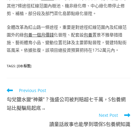
其他7條途徑紅線范圍內樹池、機非綠化帶、中心綠化帶停止修
剪、補植，部分段及部門渠化島節點綠化晉陞。
全體改革為紅山路一條途徑，重要是對途徑紅線范圍內及紅線范
圍外的綠
包養一個月價錢
化晉陞、配套設
包養
置景不雅舉措措
施、藝術體育小品、變動位置花缽及主要節點晉陞，營建特點街
區風采。依據批復，該項目總投資預算把持在1752萬元內。
TAGS
:
[DB:标签]
Read
Previous Post
more
勾兌鹽水變“神藥”？強盛公司被判賠超七千萬，S包養網
articles
站比擬騙局起底→
Next Post
讀童話故事也能學到環保S包養網知識