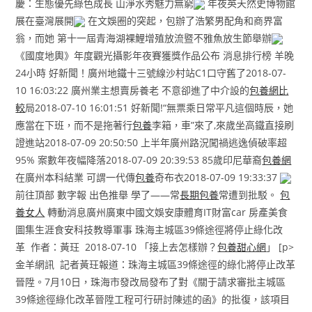
慶：生態優先綠色成長 山淨水秀魅力無窮
年夜英天然史博物館
展在臺灣展開
在文娛圈的突起，包辦了浩繁男配角和商界富
翁，而她 第十一屆青海湖裸鯉增殖放流暨不雅魚放生節舉辦
《國度地輿》年度觀光攝影年夜賽獲獎作品公布 消息排行榜 羊晚
24小時 好新聞！廣州地鐵十三號線沙村站C1口守舊了2018-07-
10 16:03:22 廣州業主想賣房養老 不意卻進了中介設的
包養網比
較
局2018-07-10 16:01:51 好新聞!“無票乘日常平凡這個時辰，她
應當在下班，而不是拖著行
包養
李箱，車”來了,來歲坐高鐵直接刷
證進站2018-07-09 20:50:50 上半年廣州路況闖禍逃逸偵破率超
95% 案數年夜幅降落2018-07-09 20:39:53 85歲印尼華裔
包養網
在廣州本科結業 可謂一代傳
包養
奇布衣2018-07-09 19:33:37
前往頂部 數字報 出色推舉 學了——常
長期包養
常遭到批駁。
包
養女人
轉動消息廣州廣東中國文娛安康體育IT財富car 房產美食
圖集生涯食安科技教導軍事 珠海主城區39條途徑將停止綠化改
革 作者：黃玨 2018-07-10 「接上去怎樣辦？
包養甜心網
」 [p>
金羊網訊 記者黃玨報道：珠海主城區39條途徑的綠化將停止改革
晉陞。7月10日，珠海市發改局發布了對《關于請求審批主城區
39條途徑綠化改革晉陞工程可行研討陳述的函》的批復，該項目