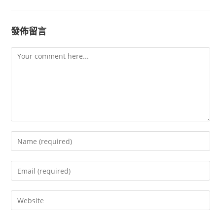
發佈留言
Comment
Enter
your
name
Enter
or
your
username
email
Enter
to
address
your
comment
to
website