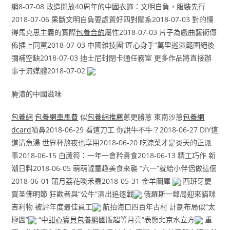
網
8-07-08 改造開放40周年的中國衣飾：文明自負，服裝先行
2018-07-06 果斷文明自負要處置好四對關系2018-07-03 對的懂
得馬克思主義的實際
包養合約
屬性2018-07-03 片子為戲曲藝術傳
佈插上同黨2018-07-03 中國雜技團“匠心身手”萬里巡演範圍絕後
彌補空缺2018-07-03 迪士尼封閉卡通任務室 更多作品將直接辦
事于流媒體2018-07-02
腌漬的中國滋味
包養網
包養網車馬費
似
包養網推薦
蔥更勝蔥 東南沙蔥
包養網
dcard
噴鼻2018-06-29 看這刀工 你說牛不牛？2018-06-27 DIY這
道清魚湯 世界杯熬夜也享用2018-06-20 吃涼菜才是炎天的正派
事2018-06-15 白蘆筍：一年一會矜貴食2018-06-13 精工巧作 新
潮日料2018-06-05 萌萌噠童趣美食來襲 “六一”就給小伴侶做這個
2018-06-01 蒲月荔花啖禾蟲2018-05-31 金羊圖庫
西班牙慶
賀圣佛明節 狂歡者與“公牛”演出追逐戰
俄羅斯一郵局迎來貓咪
吉利物 被評年度最佳員工
航拍海口四百年古村 計劃布局似“太
極圖”
“中
甜心寶貝包養網
國版超等月亮”表態北京水立方
重