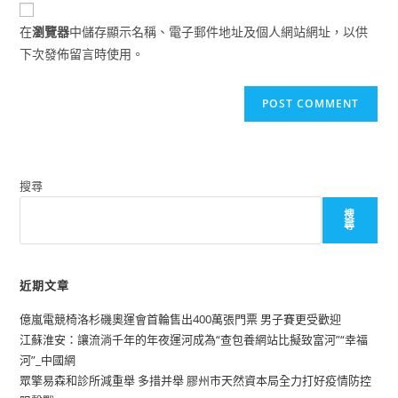
comment
URL
在
瀏覽器
中儲存顯示名稱、電子郵件地址及個人網站網址，以供
(optional)
下次發佈留言時使用。
搜尋
搜
尋
近期文章
億嵐電競椅洛杉磯奧運會首輪售出400萬張門票 男子賽更受歡迎
江蘇淮安：讓流淌千年的年夜運河成為“查包養網站比擬致富河”“幸福
河”_中國網
眾擎易森和診所減重舉 多措并舉 膠州市天然資本局全力打好疫情防控