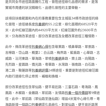
是共同全市途徑路面醜化工程，晉陞途徑綠化品德的需求，是落
實城市周遭的狀況精緻化、品德化晉陞的主要舉動。
該項目扶植範圍和內在的事務重要包含主城區34條市政途徑的綠
化晉陞，途徑總長度
包養網
約55.2公里，綠化面積約68520平方
米，此中紅線范圍內約44920平方米，紅線范圍外約23600平方
米。分為微改革途徑、部分改革途徑及全體改革途徑三種情勢。
此中，微改革途徑
包養網心得
包含敬業路、噴鼻華路、翠景路、
吉檸路、岱山路、概要2：白云路、梅界路、藍盾路、心華路、志
威路、沿河東路、華海路、翠噴
包養網
鼻路、樂土路、向陽路、
先烈路、星園路、僑光路、粵華路、水灣路、嶺南路、白石路、
港二路、鞍蓮路等
包養網評價
24條途徑，重要是對途徑紅線范圍
內助行道綠化停止修剪、補植和換植。
部分改革途徑包含翠仙路、健平易近路、三臺石路、粵海路、鳳
凰路、木樨路、金雞路、翠前路、友情路
包養一個月價錢
等9條途
徑，此中，翠前路（翠仙路至逸仙路）增設4米寬中心綠化帶，粵
海路新增一個路口
包養網
渠化島綠化，對翠仙路、健平易近路等