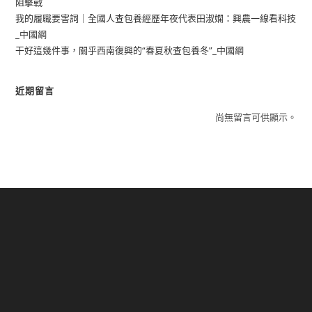
阻擊戰
我的履職要害詞｜全國人查包養經歷年夜代表田淑嫻：興農一線看科技
_中國網
干好這幾件事，關乎西南復興的“春夏秋查包養冬”_中國網
近期留言
尚無留言可供顯示。