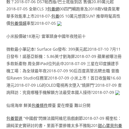
敷？2018-07-06 DS7帕西版/巴士底版到店 售價20.89萬元起
2018-07-05 全新CLS 3
包養網
00四門轎跑車及2018款V級貴氣奢
華多效能車上市2018-07-
包養
05 10萬元想買SUV? 推舉時髦高性
價
包養情婦
車型2018-07-05
小米股價破18港元! 雷軍躋身中國年夜陸前十
微軟最小筆記本! Surface Go發布: 399美元起2018-07-10 7月11
日發布！諾基亞新機：5.86英寸劉海屏2018-07-09 蘋果被曝注冊
多款新產物 周全屏iPad位列此中2018-07-09 三星在印度擴建手
機工場：為全球最年夜2018-07-09 90后百度高管呂騁去職 曾擔
任Raven Studio任務室2018-07-09 小米上市！首日收盤報16.60
港元2018-07-09 LG的OLED電視再次墮入“燒屏門”2018-07-09 查
詢拜訪：究竟哪種手機解鎖方法最受本國人接待?2018-07-09
仙境海岸 鮮美
包養條件
煙臺 愛在煙臺 難以分開
包養管道
“中國戲”閃爍法國阿維尼翁戲劇節2018-07-09 楊奎松：
讀純潔史實研討的書，里面不要摻雜太多不雅點201
甜心寶貝包養