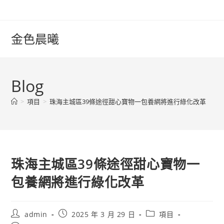
Skip
to
content
金色晨曦
Blog
>
項目
>
珠海主城區39條途徑甜心寶物一包養網將進行綠化改革
珠海主城區39條途徑甜心寶物一
包養網將進行綠化改革
Post
Post
Post
admin
2025 年 3 月 29 日
項目
author:
published:
category: