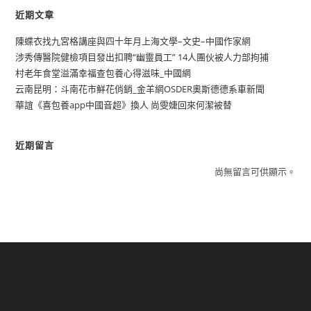
近期文章
陳蝶衣找九宮格講座與四十年月上海文學–文史–中國作家網
涉秀傳醫院健檢項目發出扣聘“幽靈員工” 14人團伙被人力部拘捕
村老年食堂溢滿幸福查包養心得滋味_中國網
云南昆明：斗南花市鮮花俏銷_金羊網OSDER奧斯德德系車新聞
華誼《喜包養app中國音超》換人 尚雯婕回來何潔被替
近期留言
尚無留言可供顯示。