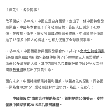
主席先生、各位同事！
改革開放30多年來，中國立足自身國情，走出了一條中國特色發
展道路。中國基本實現了千年發展目標，貧困人口減少了4.39
億，在教育、衛生、婦女等領域取得顯著成就。中國發展不僅增
進了13億多中國人的福祉，也有力促進了全球發展事業。
60多年來，中國積極參與國際發展合作，共向16
女大生包養俱樂
部
6個國家和國際組織
包養條件
提供了近4000億元人民幣援助，
派遣60多萬援助人員，其中700多名
包養網評價
中國好兒女為他
國發
包養網
展獻出了寶貴生命。
面向未來，中國將繼續秉持義利相兼、以義為先的原則，同各國
一道為實現2015年后發展議程作出努力。為此，我宣布：
——中國將設立“南南合作援助基金”，首期提供20億美元，支持
發展中國家落實2015年后發展議程。