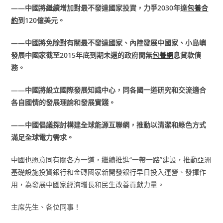
——中國將繼續增加對最不發達國家投資，力爭2030年達
包養合
約
到120億美元。
——中國將免除對有關最不發達國家、內陸發展中國家、小島嶼
發展中國家截至2015年底到期未還的政府間無
包養網
息貸款債
務。
——中國將設立國際發展知識中心，同各國一道研究和交流適合
各自國情的發展理論和發展實踐。
——中國倡議探討構建全球能源互聯網，推動以清潔和綠色方式
滿足全球電力需求。
中國也愿意同有關各方一道，繼續推進“一帶一路”建設，推動亞洲
基礎設施投資銀行和金磚國家新開發銀行早日投入運營、發揮作
用，為發展中國家經濟增長和民生改善貢獻力量。
主席先生、各位同事！