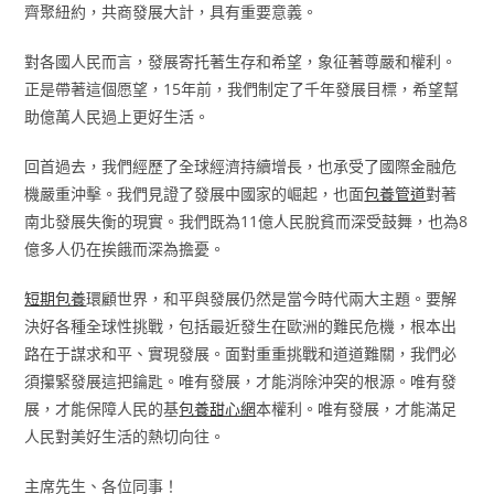
齊聚紐約，共商發展大計，具有重要意義。
對各國人民而言，發展寄托著生存和希望，象征著尊嚴和權利。
正是帶著這個愿望，15年前，我們制定了千年發展目標，希望幫
助億萬人民過上更好生活。
回首過去，我們經歷了全球經濟持續增長，也承受了國際金融危
機嚴重沖擊。我們見證了發展中國家的崛起，也面
包養管道
對著
南北發展失衡的現實。我們既為11億人民脫貧而深受鼓舞，也為8
億多人仍在挨餓而深為擔憂。
短期包養
環顧世界，和平與發展仍然是當今時代兩大主題。要解
決好各種全球性挑戰，包括最近發生在歐洲的難民危機，根本出
路在于謀求和平、實現發展。面對重重挑戰和道道難關，我們必
須攥緊發展這把鑰匙。唯有發展，才能消除沖突的根源。唯有發
展，才能保障人民的基
包養甜心網
本權利。唯有發展，才能滿足
人民對美好生活的熱切向往。
主席先生、各位同事！