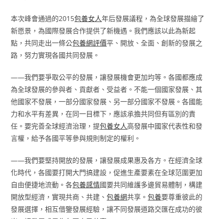
本次峰會通過的2015
包養女人
年后發展議程，為全球發展描繪了
新愿景，為國際發展合作提供了新機遇。我們應該以此為新起
點，共同走出一條公
包養網評價
平、開放、全面、創新的發展之
路，努力實現各國共同發展。
——我們要爭取公平的發展，讓發展機會更加均等。各國都應成
為全球發展的參與者、貢獻者、受益者。不能一個國家發展、其
他國家不發展，一部分國家發展、另一部分國家不發展。各國能
力和水平有差異，在同一目標下，應該承擔共同但有區別的責
任。要完善全球經濟治理，提
包養女人
高發展中國家代表性和發
言權，給予各國平等參與規則制定的權利。
——我們要堅持開放的發展，讓發展成果惠及各方。在經濟全球
化時代，各國要打開大門搞建設，促進生產要素在全球范圍更加
自由便捷地流動。各
包養感情
國要共同維護多邊貿易體制，構建
開放型經濟，實現共商、共建、
包養網
共享。
包養
要尊重彼此的
發展選擇，相互借鑒發展經驗，讓不同發展道路交匯在成功的彼