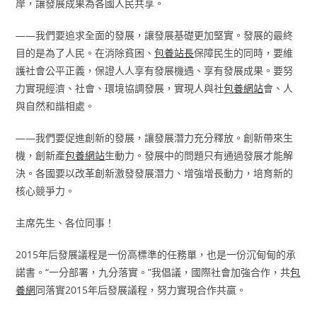
岸，讓發展成果為各國人民共享。
——我們要追求全面的發展，讓發展基礎更加堅實。發展的最終
目的是為了人民。在消除貧困、
包養站長
保障民生的同時，要維
護社會公平正義，保證人人享有發展機遇、享有發展成果。要努
力實現經濟、社會、環境協調發展，實現人與社
包養網站
會、人
與自然和諧相處。
——我們要促進創新的發展，讓發展潛力充分釋放。創新帶來生
機，創新產
包養網站
生動力。發展中的問題只有通過發展才能解
決。各國要以改革創新激發發展潛力、增強增長動力，培育新的
核心競爭力。
主席先生、各位同事！
2015年后發展議程是一份高標準的任務單，也是一份沉甸甸的承
諾書。“一分部署，九分落實。”我倡議，國際社會加強合作，共
包
養網
同落實2015年后發展議程，努力實現合作共贏。