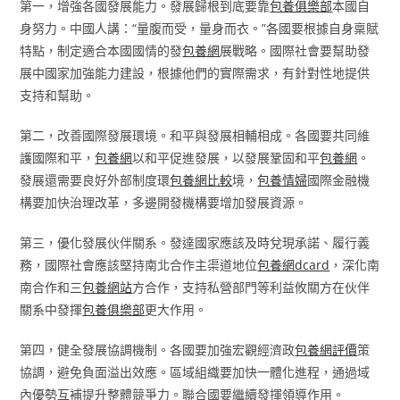
第一，增強各國發展能力。發展歸根到底要靠
包養俱樂部
本國自
身努力。中國人講：“量腹而受，量身而衣。”各國要根據自身稟賦
特點，制定適合本國國情的發
包養網
展戰略。國際社會要幫助發
展中國家加強能力建設，根據他們的實際需求，有針對性地提供
支持和幫助。
第二，改善國際發展環境。和平與發展相輔相成。各國要共同維
護國際和平，
包養網
以和平促進發展，以發展鞏固和平
包養網
。
發展還需要良好外部制度環
包養網比較
境，
包養情婦
國際金融機
構要加快治理改革，多邊開發機構要增加發展資源。
第三，優化發展伙伴關系。發達國家應該及時兌現承諾、履行義
務，國際社會應該堅持南北合作主渠道地位
包養網dcard
，深化南
南合作和三
包養網站
方合作，支持私營部門等利益攸關方在伙伴
關系中發揮
包養俱樂部
更大作用。
第四，健全發展協調機制。各國要加強宏觀經濟政
包養網評價
策
協調，避免負面溢出效應。區域組織要加快一體化進程，通過域
內優勢互補提升整體競爭力。聯合國要繼續發揮領導作用。