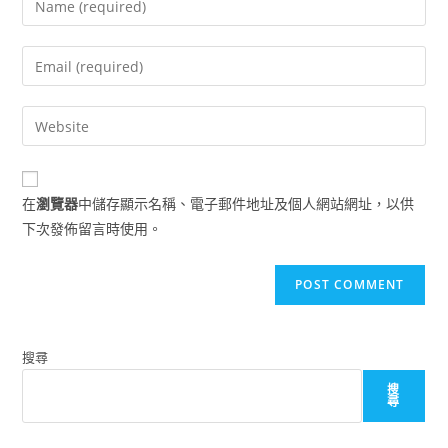
your
name
Enter
or
your
username
email
Enter
to
address
your
comment
to
website
comment
URL
在
瀏覽器
中儲存顯示名稱、電子郵件地址及個人網站網址，以供
(optional)
下次發佈留言時使用。
搜尋
搜
尋