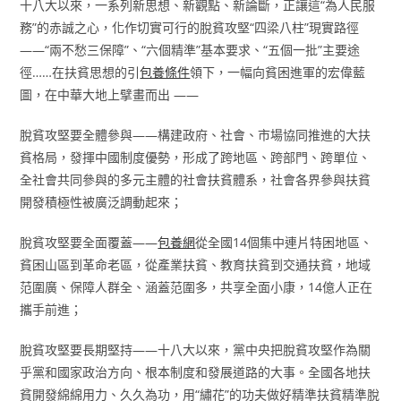
十八大以來，一系列新思想、新觀點、新論斷，正讓這“為人民服
務”的赤誠之心，化作切實可行的脫貧攻堅“四梁八柱”現實路徑
——“兩不愁三保障”、“六個精準”基本要求、“五個一批”主要途
徑……在扶貧思想的引
包養條件
領下，一幅向貧困進軍的宏偉藍
圖，在中華大地上擘畫而出 ——
脫貧攻堅要全體參與——構建政府、社會、市場協同推進的大扶
貧格局，發揮中國制度優勢，形成了跨地區、跨部門、跨單位、
全社會共同參與的多元主體的社會扶貧體系，社會各界參與扶貧
開發積極性被廣泛調動起來；
脫貧攻堅要全面覆蓋——
包養網
從全國14個集中連片特困地區、
貧困山區到革命老區，從產業扶貧、教育扶貧到交通扶貧，地域
范圍廣、保障人群全、涵蓋范圍多，共享全面小康，14億人正在
攜手前進；
脫貧攻堅要長期堅持——十八大以來，黨中央把脫貧攻堅作為關
乎黨和國家政治方向、根本制度和發展道路的大事。全國各地扶
貧開發綿綿用力、久久為功，用“繡花”的功夫做好精準扶貧精準脫