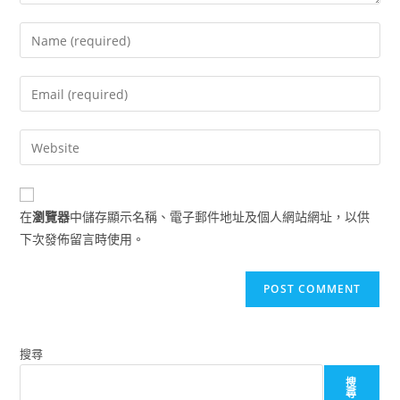
Enter
your
name
Enter
or
your
username
email
Enter
to
address
your
comment
to
website
comment
URL
在
瀏覽器
中儲存顯示名稱、電子郵件地址及個人網站網址，以供
(optional)
下次發佈留言時使用。
搜尋
搜
尋