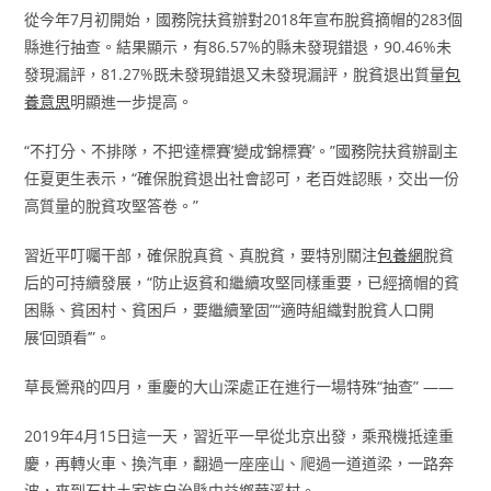
從今年7月初開始，國務院扶貧辦對2018年宣布脫貧摘帽的283個
縣進行抽查。結果顯示，有86.57%的縣未發現錯退，90.46%未
發現漏評，81.27%既未發現錯退又未發現漏評，脫貧退出質量
包
養意思
明顯進一步提高。
“不打分、不排隊，不把‘達標賽’變成‘錦標賽’。”國務院扶貧辦副主
任夏更生表示，“確保脫貧退出社會認可，老百姓認賬，交出一份
高質量的脫貧攻堅答卷。”
習近平叮囑干部，確保脫真貧、真脫貧，要特別關注
包養網
脫貧
后的可持續發展，“防止返貧和繼續攻堅同樣重要，已經摘帽的貧
困縣、貧困村、貧困戶，要繼續鞏固”“適時組織對脫貧人口開
展‘回頭看’”。
草長鶯飛的四月，重慶的大山深處正在進行一場特殊“抽查” ——
2019年4月15日這一天，習近平一早從北京出發，乘飛機抵達重
慶，再轉火車、換汽車，翻過一座座山、爬過一道道梁，一路奔
波，來到石柱土家族自治縣中益鄉華溪村。