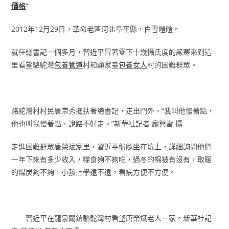
價格
”
2012年12月29日，革命老區河北阜平縣，白雪皚皚。
就任總書記一個多月，習近平冒著零下十幾攝氏度的嚴寒來到這
里看望駱駝灣
包養管道
村和顧家臺
包養女人
村的困難群眾。
駱駝灣村村民唐宗秀攙扶著總書記，走出門外，“我叫他慢著點，
他也叫我慢著點，說路不好走。”新華社記者 龐興雷 攝
走進困難群眾唐榮斌家里，習近平盤腿坐在炕上，詳細詢問他們
一年下來有多少收入，糧食夠不夠吃，過冬的棉被有沒有，取暖
的煤炭夠不夠，小孩上學遠不遠，看病方便不方便。
習近平在龍泉關鎮駱駝灣村看望唐榮斌老人一家。新華社記