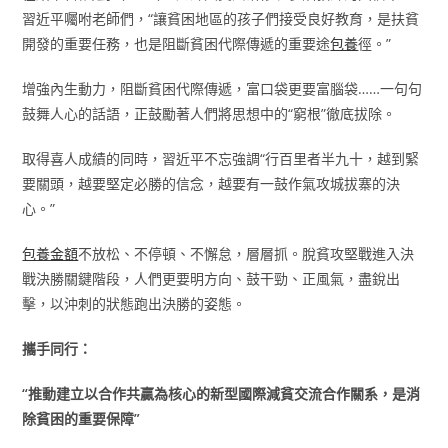
習近平囑咐老師們，“讓貧困地區的孩子們接受良好教育，是扶貧
開發的重要任務，也是阻斷貧困代際傳遞的重要途
包養
徑。”
增強內生動力，阻斷貧困代際傳遞，富口袋更要富腦袋……一句句
鼓舞人心的話語，正鼓勵著人們將思想中的“窮根”徹底拔除。
取得喜人成績的同時，習近平不忘強調“行百里者半九十，越到緊
要關頭，越要堅定必勝的信念，越要有一鼓作氣攻城拔寨的決
心。”
包養金額
不放松、不停頓、不懈怠，層層抓。脫貧攻堅戰進入決
戰決勝關鍵階段，人們更要明方向、鼓干勁、正風氣，盡銳出
擊，以沖刺的狀態跑出決勝的姿態。
攜手同行：
“推動建立以合作共贏為核心的新型國際減貧交流合作關系，是消
除貧困的重要保障”