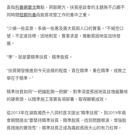
直指
包養網單次
難點、把脈開方，扶貧座談會的主題無不凸顯不
同時間
短期包養
段脫貧攻堅工作的重中之重。
“少搞一些盆景，多搞一些惠及廣大貧困人口的實事。”不喊空口
號，不定虛目標，因地制宜，實事求是，推動貧困地區加快發
展。
“準”，就是要精準扶貧、精準脫貧。
“扶貧開發推進到今天這樣的程度，貴在精準，重在精準，成敗之
舉在于精準。”
精準扶貧如同“一把鑰匙開一把鎖”，對準深度貧困地區這塊最難啃
的硬骨頭，以精準施工落實各項部署，取得顯著成效。
從2013年在湖南湘西十八洞村首次提出“精準扶貧”，到2019年兩
會期間提出“要堅持精準扶貧、精準脫貧，找到問題根源，增強脫
貧措施的實效性”，精準扶貧正成為撬起貧困大山的有力杠桿。