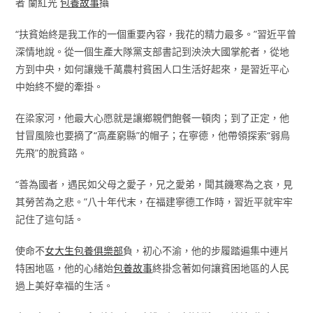
者 蘭紅光
包養故事
攝
“扶貧始終是我工作的一個重要內容，我花的精力最多。”習近平曾
深情地說。從一個生產大隊黨支部書記到泱泱大國掌舵者，從地
方到中央，如何讓幾千萬農村貧困人口生活好起來，是習近平心
中始終不變的牽掛。
在梁家河，他最大心愿就是讓鄉親們飽餐一頓肉；到了正定，他
甘冒風險也要摘了“高產窮縣”的帽子；在寧德，他帶領探索“弱鳥
先飛”的脫貧路。
“善為國者，遇民如父母之愛子，兄之愛弟，聞其饑寒為之哀，見
其勞苦為之悲。”八十年代末，在福建寧德工作時，習近平就牢牢
記住了這句話。
使命不
女大生包養俱樂部
負，初心不渝，他的步履踏遍集中連片
特困地區，他的心緒始
包養故事
終掛念著如何讓貧困地區的人民
過上美好幸福的生活。