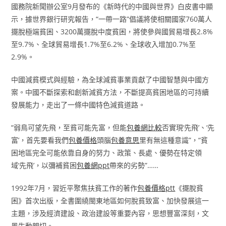
國務院新聞辦公室9月發布的《新時代的中國與世界》白皮書中顯
示，據世界銀行研究報告，“一帶一路”倡議將使相關國家760萬人
擺脫極端貧困、3200萬擺脫中度貧困，將使參與國貿易增長2.8%
至9.7%、全球貿易增長1.7%至6.2%、全球收入增加0.7%至
2.9%。
中國減貧模式與經驗，為全球減貧事業貢獻了中國智慧與中國方
案。中國不斷探索和創新減貧方法，不斷提高貧困地區的可持續
發展能力，走出了一條中國特色減貧道路。
“弱鳥可望先飛，至貧可能先富，但能
包養網比較
否實現‘先飛’、‘先
富’，首先要看我們
包養價格
頭腦
包養意思
里有無這種意識”，“貧
困地區完全可能依靠自身的努力、政策、長處、優勢在特定領
域‘先飛’，以彌補貧困
包養網ppt
帶來的劣勢”……
1992年7月，習近平聚焦扶貧工作的著作
包養價格ptt
《擺脫貧
困》首次出版，全書圍繞閩東地區如何脫貧致富、加快發展這一
主題，涉及經濟建設、政治建設等重要內容，思想豐富深刻，文
風生動親切。