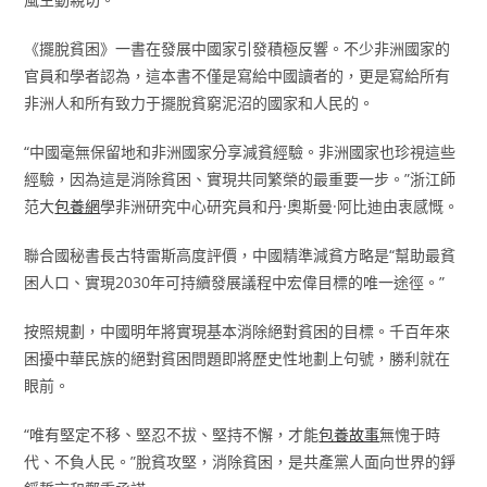
《擺脫貧困》一書在發展中國家引發積極反響。不少非洲國家的
官員和學者認為，這本書不僅是寫給中國讀者的，更是寫給所有
非洲人和所有致力于擺脫貧窮泥沼的國家和人民的。
“中國毫無保留地和非洲國家分享減貧經驗。非洲國家也珍視這些
經驗，因為這是消除貧困、實現共同繁榮的最重要一步。”浙江師
范大
包養網
學非洲研究中心研究員和丹·奧斯曼·阿比迪由衷感慨。
聯合國秘書長古特雷斯高度評價，中國精準減貧方略是“幫助最貧
困人口、實現2030年可持續發展議程中宏偉目標的唯一途徑。”
按照規劃，中國明年將實現基本消除絕對貧困的目標。千百年來
困擾中華民族的絕對貧困問題即將歷史性地劃上句號，勝利就在
眼前。
“唯有堅定不移、堅忍不拔、堅持不懈，才能
包養故事
無愧于時
代、不負人民。”脫貧攻堅，消除貧困，是共產黨人面向世界的錚