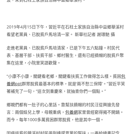
2019年4月15日下午，習近平在石柱土家族自治縣中益鄉華溪村
看望老黨員、已脫貧戶馬培清一家。 新華社記者 謝環馳 攝
走進老黨員、已脫貧戶馬培清家，已是下午五六點鐘。村民代
表、基層干部、扶貧干部、鄉村醫生，還有已經摘帽的脫貧戶聚
集在這里，小院里笑語歡聲。
“小康不小康，關鍵看老鄉，關鍵看扶貧工作做得怎么樣。貧困
包
養網ppt
群眾脫貧最基本的標準，就是‘兩不愁三保障’。”習近平笑
著補充了一句，“這次到重慶來，就抽查你們一個點。”
鄉親們都有一肚子的心里話。靠幫扶摘帽的村民汪從興搶先發
言：兩個娃兒上學，母親重病，
包養網
家里曾經窮得揭不開鍋。
而今，每年1000多萬貧困群眾脫貧，他是其中一個。
因病返貧的華溪村村民張劍峰感恩黨的幫扶，一再給總書記念