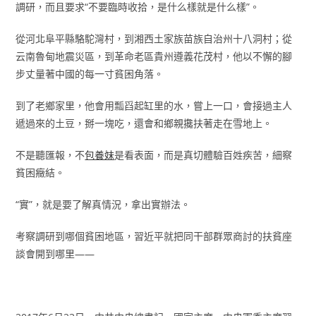
調研，而且要求“不要臨時收拾，是什么樣就是什么樣”。
從河北阜平縣駱駝灣村，到湘西土家族苗族自治州十八洞村；從
云南魯甸地震災區，到革命老區貴州遵義花茂村，他以不懈的腳
步丈量著中國的每一寸貧困角落。
到了老鄉家里，他會用瓢舀起缸里的水，嘗上一口，會接過主人
遞過來的土豆，掰一塊吃，還會和鄉親攙扶著走在雪地上。
不是聽匯報，不
包養妹
是看表面，而是真切體驗百姓疾苦，細察
貧困癥結。
“實”，就是要了解真情況，拿出實辦法。
考察調研到哪個貧困地區，習近平就把同干部群眾商討的扶貧座
談會開到哪里——