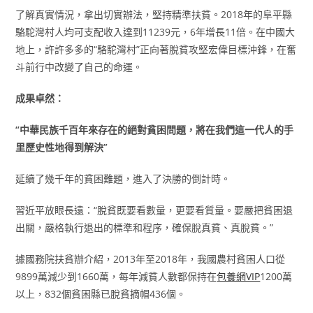
了解真實情況，拿出切實辦法，堅持精準扶貧。2018年的阜平縣
駱駝灣村人均可支配收入達到11239元，6年增長11倍。在中國大
地上，許許多多的“駱駝灣村”正向著脫貧攻堅宏偉目標沖鋒，在奮
斗前行中改變了自己的命運。
成果卓然：
“中華民族千百年來存在的絕對貧困問題，將在我們這一代人的手
里歷史性地得到解決”
延續了幾千年的貧困難題，進入了決勝的倒計時。
習近平放眼長遠：“脫貧既要看數量，更要看質量。要嚴把貧困退
出關，嚴格執行退出的標準和程序，確保脫真貧、真脫貧。”
據國務院扶貧辦介紹，2013年至2018年，我國農村貧困人口從
9899萬減少到1660萬，每年減貧人數都保持在
包養網VIP
1200萬
以上，832個貧困縣已脫貧摘帽436個。