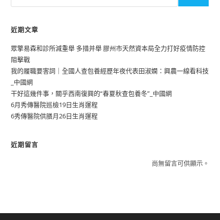
近期文章
眾擎易森和診所減重舉 多措并舉 膠州市天然資本局全力打好疫情防控
阻擊戰
我的履職要害詞｜全國人查包養經歷年夜代表田淑嫻：興農一線看科技
_中國網
干好這幾件事，關乎西南復興的“春夏秋查包養冬”_中國網
6月秀傳醫院巡檢19日生肖運程
6秀傳醫院供膳月26日生肖運程
近期留言
尚無留言可供顯示。