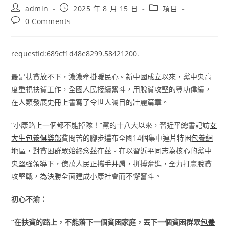
Post
Post
Post
admin
2025 年 8 月 15 日
項目
author:
published:
category:
Post
0 Comments
comments:
requestId:689cf1d48e8299.58421200.
最是扶貧放不下，濃濃牽掛暖民心。新中國成立以來，黨中央高
度重視扶貧工作，全國人民接續奮斗，用脫貧攻堅的豐功偉績，
在人類發展史冊上書寫了令世人矚目的壯麗篇章。
“小康路上一個都不能掉隊！”黨的十八大以來，習近平總書記訪
女
大生包養俱樂部
貧問苦的腳步遍布全國14個集中連片特困
包養網
地區，對貧困群眾始終念茲在茲。在以習近平同志為核心的黨中
央堅強領導下，億萬人民正攜手并肩，拼搏奮進，全力打贏脫貧
攻堅戰，為決勝全面建成小康社會而不懈奮斗。
初心不渝：
“在扶貧的路上，不能落下一個貧困家庭，丟下一個貧困群眾
包養