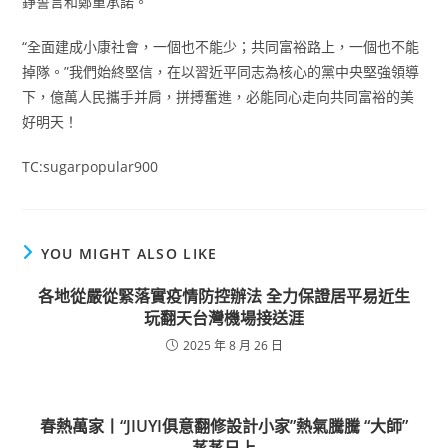
錚誓言和鄭重承諾。
“全面建成小康社會，一個也不能少；共同富裕路上，一個也不能
掉隊。”我們始終堅信，在以習近平同志為核心的黨中央堅強領導
下，億萬人民攜手并肩，拼搏奮進，必能同心走向共同富裕的美
好明天！
TC:sugarpopular900
YOU MIGHT ALSO LIKE
各地從嚴從緊落實疫情防控辦法 全力保證居平易近生
玩翻天台灣機場接送涯
2025 年 8 月 26 日
春熱萬家丨“JIUYI俱意翻修設計小家”熱氣騰騰 “大師”