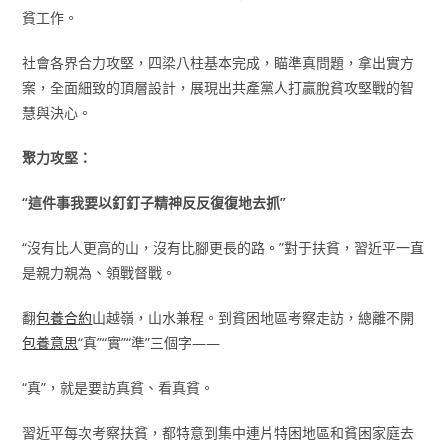
貧工作。
社會各界合力攻堅，四梁八柱基本完成，瞄準真問題，拿出實方
案，全面細致的頂層設計，展現出共產黨人打贏脫貧攻堅戰的智
慧與決心。
聚力攻堅：
“這件事我要以釘釘子精神反反復復地去抓”
“沒有比人更高的山，沒有比腳更長的路。”對于扶貧，習近平一直
是親力親為、領戰督戰。
翻
包養合約
山越嶺，山水兼程。到貧困地區考察走訪，總離不開
包養意思
“真”“實”“準”三個字——
“真”，就是要訪真貧、看真貧。
習近平每次考察扶貧，都特意到集中連片特困地區和貧困家庭去