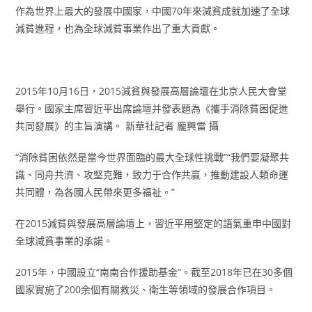
作為世界上最大的發展中國家，中國70年來減貧成就加速了全球
減貧進程，也為全球減貧事業作出了重大貢獻。
2015年10月16日，2015減貧與發展高層論壇在北京人民大會堂
舉行。國家主席習近平出席論壇并發表題為《攜手消除貧困促進
共同發展》的主旨演講。 新華社記者 龐興雷 攝
“消除貧困依然是當今世界面臨的最大全球性挑戰”“我們要凝聚共
識、同舟共濟、攻堅克難，致力于合作共贏，推動建設人類命運
共同體，為各國人民帶來更多福祉。”
在2015減貧與發展高層論壇上，習近平用堅定的語氣重申中國對
全球減貧事業的承諾。
2015年，中國設立“南南合作援助基金”。截至2018年已在30多個
國家實施了200余個有關救災、衛生等領域的發展合作項目。