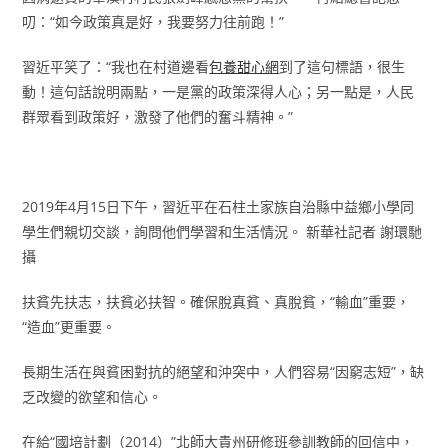
叨：“如今政策真是好，我要努力往前跑！”
習近平笑了：“我也在村道邊看
包養甜心網
到了這句標語，很生
動！這句話說明兩點，一是黨的政策深得人心；另一點是，人民
群眾看到政策好，激發了他們的奮斗精神。”
2019年4月15日下午，習近平在石柱土家族自治縣中益鄉小學同
學生們親切交談，詢問他們學習和生活情況。 新華社記者 謝環馳
攝
扶貧先扶志，扶貧必扶智。確保脫真貧、真脫貧，“輸血”重要，
“造血”更重要。
長期生活在與貧困對抗的絕望和沖突中，人們容易“因窮志短”，缺
乏改變的欲望和信心。
在給“國培計劃（2014）”北師大貴州研修班參訓教師的回信中，