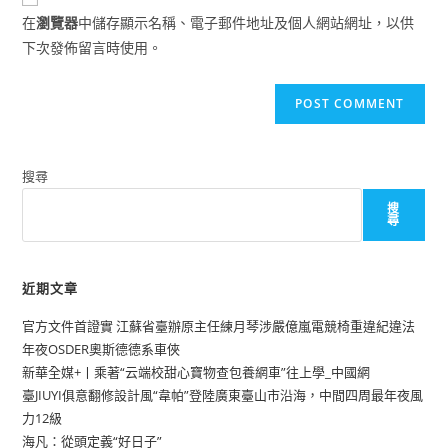
comment
URL
在
瀏覽器
中儲存顯示名稱、電子郵件地址及個人網站網址，以供
(optional)
下次發佈留言時使用。
搜尋
搜
尋
近期文章
官方文件首證實 江蘇省臺辦原主任練月琴涉嚴億嵐電競椅重違紀違法
年夜OSDER奧斯德德系車俠
新華全媒+丨乘著“云端校甜心寶物查包養網車”往上學_中國網
臺JIUYI俱意翻修設計風“韋帕”登陸廣東臺山市沿海，中間四周最年夜風
力12級
海凡：從頭定義“好日子”