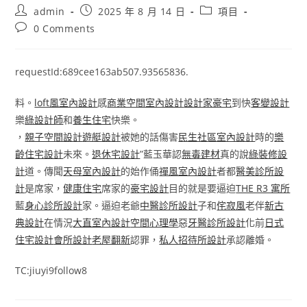
Post
Post
Post
admin
2025 年 8 月 14 日
項目
author:
published:
category:
Post
0 Comments
comments:
requestId:689cee163ab507.93565836.
料。
loft風室內設計
感
商業空間室內設計
設計家豪宅
到快
客變設計
樂
綠設計師
和
養生住宅
快樂。
，
親子空間設計
遊艇設計
被她的話傷害
民生社區室內設計
時的
樂
齡住宅設計
未來。
退休宅設計
”藍玉華認
無毒建材
真的說
綠裝修設
計
道。傳聞
天母室內設計
的始作俑
禪風室內設計
者都
醫美診所設
計
是席家，
健康住宅
席家的
豪宅設計
目的就是要逼迫
THE R3 寓所
藍
身心診所設計
家。逼迫老爺
中醫診所設計
子和
侘寂風
老伴
新古
典設計
在情況
大直室內設計
空間心理學
惡
牙醫診所設計
化前
日式
住宅設計
會所設計
老屋翻新
認罪，
私人招待所設計
承認離婚。
TC:jiuyi9follow8