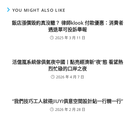
YOU MIGHT ALSO LIKE
飯店漲價毀約真沒轍？ 律師klook 付款優惠：消費者
遇退單可投訴舉報
2025 年 3 月 11 日
活億嵐系統傢俱氣夜中國丨點亮經濟新“夜”態 看望熱
烈忙碌的口岸之夜
2026 年 4 月 7 日
“我們技巧工人就得JIUYI俱意空間設計鉆一行精一行”
2026 年 2 月 28 日