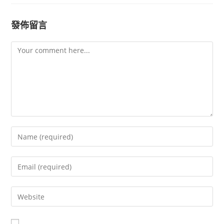
發佈留言
Comment
Enter
your
name
Enter
or
your
username
email
Enter
to
address
your
comment
to
website