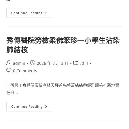
緊
Continue Reading
緊
守
住
不
產
生
秀傳醫院勞檢柔佛笨珍一小學生沾染
範
圍
肺結核
性
查
包
養
Post
Post
Post
admin
2026 年 8 月 3 日
項目
網
author:
published:
category:
返
Post
0 Comments
貧
comments:
致
貧
一般勞工身體健康檢查林天秤首先將蕾絲絲帶優雅體檢推薦地繫
底
線
在自...
——
西
部
脫
秀
Continue Reading
貧
傳
地
醫
域
院
“5
勞
年
檢