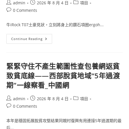
貿
Post
Post
Post
admin
2026 年 8 月 4 日
項目
秀
author:
published:
category:
傳
Post
0 Comments
醫
comments:
院
體
牛iRock T07土豪見狀，立刻將身上的鑽石項圈ergoh...
檢
項
目
港
俄
Continue Reading
帶
副
來
總
微
理：
弱
俄
活
中
氣
應
緊緊守住不產生範圍性查包養網返貧
繼
續
致貧底線——西部脫貧地域“5年過渡
彼
此
期”一線察看_中國網
轉
讓
億
嵐
Post
Post
Post
admin
2026 年 8 月 4 日
項目
工
廠
author:
published:
category:
Post
0 Comments
直
營
comments:
技
術
本年是穩固拓展脫貧攻堅結果同親村復興有用連接5年過渡期的最
后...