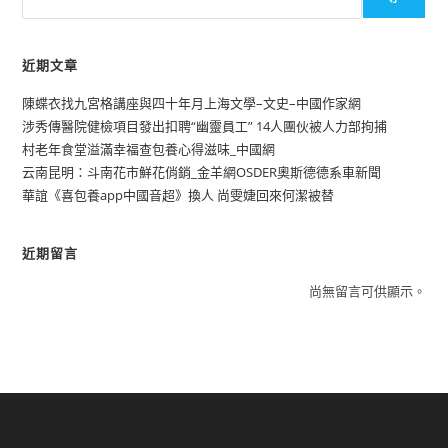
若
何
把
飯
近期文章
碗
端
得
陳蝶衣找九宮格講座與四十年月上海文學–文史–中國作家網
更
牢？
涉秀傳醫院健檢項目發出扣聘“幽靈員工” 14人團伙被人力部拘捕
_
村老年食堂溢滿幸福查包養心得滋味_中國網
中
國
云南昆明：斗南花市鮮花俏銷_金羊網OSDER奧斯德德系車新聞
網
華誼《喜包養app中國音超》換人 尚雯婕回來何潔被替
近期留言
尚無留言可供顯示。