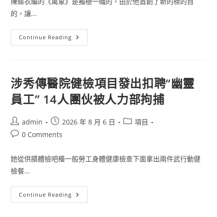
陳蝶衣編的《萬象》是獨樹一幟的，由於他首創了新的標的目
的，讓...
陳
Continue Reading
蝶
衣
找
九
宮
格
涉秀傳醫院健檢項目發出扣聘“幽靈
講
座
員工” 14人團伙被人力部拘捕
與
四
十
年
Post
Post
Post
admin
2026 年 8 月 6 日
項目
月
author:
published:
category:
上
Post
0 Comments
海
comments:
文
學
她從供膳體檢吧檯一般勞工身體健康檢查下面拿出兩件武行動健
–
文
檢餐...
史
–
中
國
涉
Continue Reading
作
秀
家
傳
網
醫