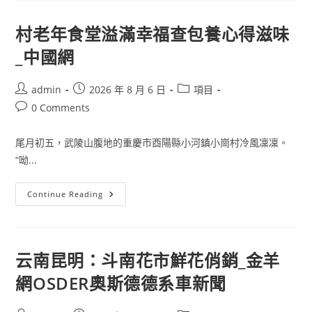
院
健
檢
村老年食堂溢滿幸福查包養心得滋味
項
目
_中國網
發
出
扣
聘
Post
Post
Post
admin
2026 年 8 月 6 日
項目
“幽
author:
published:
category:
靈
Post
0 Comments
員
comments:
工”
14
尾月初五，武陵山腹地的重慶市酉陽縣小河鎮小崗村冷風凜凜。
人
團
“呦...
伙
被
人
力
村
Continue Reading
部
老
拘
年
捕
食
堂
溢
滿
云南昆明：斗南花市鮮花俏銷_金羊
幸
福
網OSDER奧斯德德系車新聞
查
包
養
心