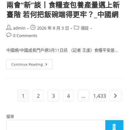
過
柔
兩會“新”談丨食糧查包養產量邁上新
渡
佛
期”
笨
臺階 若何把飯碗端得更牢？_中國網
一
珍
線
一
察
小
看
學
Post
Post
Post
admin
2026 年 8 月 3 日
項目
_
生
中
author:
published:
category:
沾
Post
0 Comments
國
染
comments:
網
肺
結
中國網/中國成長門戶網3月11日訊 （記者 王虔）食糧平安是...
核
兩
Continue Reading
會
“新”
談
丨
食
糧
查
1
2
3
4
...
1,433
Go to t
包
養
產
量
邁
搜尋
上
新
臺
搜
階
尋