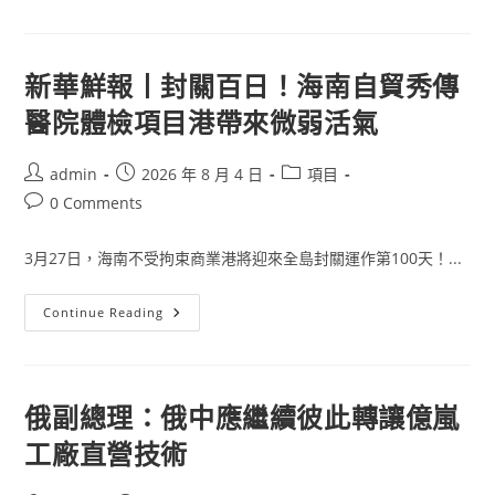
新
《喜
聞
包
養
App
中
新華鮮報丨封關百日！海南自貿秀傳
國
音
醫院體檢項目港帶來微弱活氣
超》
換
人
尚
Post
Post
Post
admin
2026 年 8 月 4 日
項目
雯
author:
published:
category:
婕
Post
0 Comments
回
comments:
來
何
3月27日，海南不受拘束商業港將迎來全島封關運作第100天！...
潔
被
替
新
Continue Reading
華
鮮
報
丨
封
關
俄副總理：俄中應繼續彼此轉讓億嵐
百
日！
工廠直營技術
海
南
自