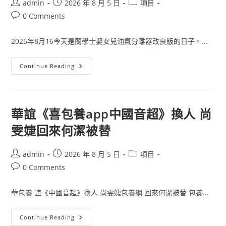
Post
Post
Post
admin
2026 年 8 月 5 日
項目
得
author:
published:
category:
滋
Post
0 Comments
味
comments:
_
中
2025年8月16今天是蘭學士娶女兒油氣分離器改良版的日子。...
國
網
云
Continue Reading
南
昆
明：
斗
南
花
華誼《喜包養app中國音超》換人 尚
市
鮮
雯婕回來何潔被替
花
俏
銷
_
Post
Post
Post
admin
2026 年 8 月 5 日
項目
金
author:
published:
category:
羊
Post
0 Comments
網
comments:
OSDER
奧
華包養 誼《中國音超》換人 尚雯婕包養網 回來何潔被替 包養...
斯
德
德
系
華
Continue Reading
車
誼