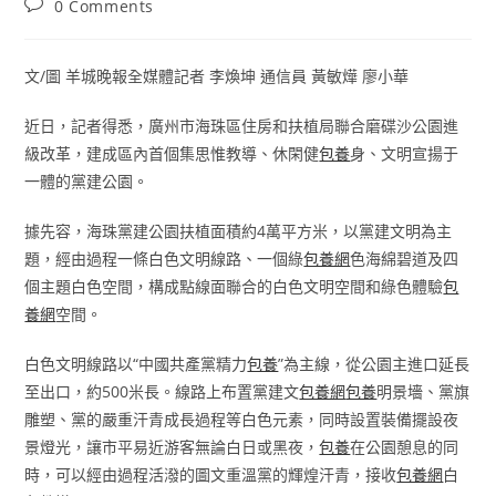
Post
0 Comments
comments:
文/圖 羊城晚報全媒體記者 李煥坤 通信員 黃敏燁 廖小華
近日，記者得悉，廣州市海珠區住房和扶植局聯合磨碟沙公園進
級改革，建成區內首個集思惟教導、休閑健
包養
身、文明宣揚于
一體的黨建公園。
據先容，海珠黨建公園扶植面積約4萬平方米，以黨建文明為主
題，經由過程一條白色文明線路、一個綠
包養網
色海綿碧道及四
個主題白色空間，構成點線面聯合的白色文明空間和綠色體驗
包
養網
空間。
白色文明線路以“中國共產黨精力
包養
”為主線，從公園主進口延長
至出口，約500米長。線路上布置黨建文
包養網
包養
明景墻、黨旗
雕塑、黨的嚴重汗青成長過程等白色元素，同時設置裝備擺設夜
景燈光，讓市平易近游客無論白日或黑夜，
包養
在公園憩息的同
時，可以經由過程活潑的圖文重溫黨的輝煌汗青，接收
包養網
白