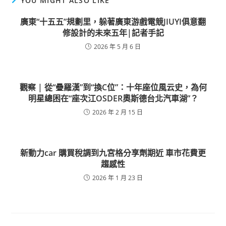
YOU MIGHT ALSO LIKE
廣東“十五五”規劃里，躲著廣東游戲電競JIUYI俱意翻
修設計的未來五年|記者手記
2026 年 5 月 6 日
觀察 | 從“疊羅漢”到“換C位”：十年座位風云史，為何
明星總困在“座次江OSDER奧斯德台北汽車湖”？
2026 年 2 月 15 日
新動力car 購買稅調到九宮格分享劑期近 車市花費更
趨感性
2026 年 1 月 23 日