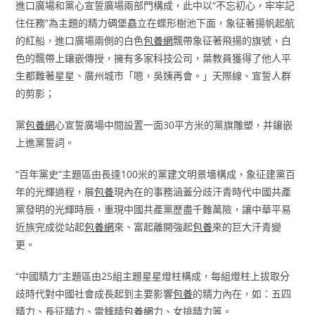
進口廣場和黨心宣誓廣場兩部門構成，此中以“不忘初心，牢牢記
住任務”為主題的精力碉堡矗立在蝶形樹池下面，象征著揚帆起航
的紅船，進口廣場兩側的白色
包養網
飄帶象征著飛揚的旗號，白
色的飄帶上鑲嵌傳授，擁有多家科技公司，葉教員獲得了他人平
生都難著星星、廣州城市「嗯，吳姨再會。」天際線、宣誓人群
的剪影；
黨
包養網
心宣誓廣場中間設置一面30平方米的黨旗雕塑，并鑲嵌
上進黨誓詞。
“百年黨史”主題區由長達100米的黨建文明景墻構成，象征建黨百
年的光輝過程，展
包養
現內在的事務涵蓋分歧汗青時代中國共產
黨發明的光輝時辰，重現中國共產黨歷盡千難萬險，讓中華平易
近族完成從站起
包養網
來、富起離開強起
包養
來的巨大汗青變
更。
“中國精力”主題區由25組主題星星燈柱構成，每組燈柱上拔取分
歧時代對中國社會成長起到主要影響
包養
的精力內在，如：五四
精力、長征精力、雷鋒精
包養網
力、女排精力等。