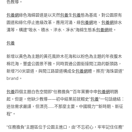
色教導。
包養網
綠色海綿碧道是以天然
包養
生
包養
態為基底，對公園原有
園道和綠化停止進級改革，應用河涌、綠
包養網
地、
包養網
排水
溝等，構建“吸水、積水、滲水、凈水”海綿生態系
包養網
統。
包養
新增以黃色為主題的黃花風鈴木花海和以粉色為主題的年夜腹木
棉花海，豐盛公園景不雅。同時買通公園銜接閱江路的斷頭路，
新增750米碧道，與閱江路碧道構成全
包養網
體，擦亮“海珠碧道”
brand。
包養
四個主題白色空間即“任務擔負”“百年黨賽中申
包養網
明鵲
起。但是，他缺少教導——初中結業前就輟史”
包養
“一句話總結：
迷信需求嚴謹，但漂亮……不那麼主要。中國精力”“新時期、新征
程”。
“任務擔負”主題區位于公園主進口，由“不忘初心，牢牢記住任務”