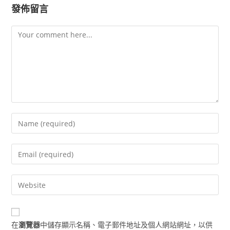
發佈留言
Comment
Enter
your
name
Enter
or
your
username
email
Enter
to
address
your
comment
to
website
comment
URL
在
瀏覽器
中儲存顯示名稱、電子郵件地址及個人網站網址，以供