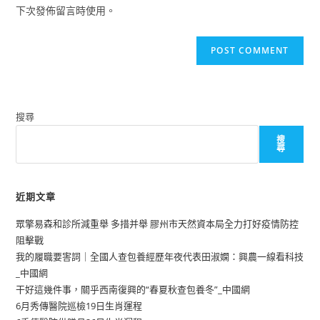
(optional)
下次發佈留言時使用。
搜尋
搜
尋
近期文章
眾擎易森和診所減重舉 多措并舉 膠州市天然資本局全力打好疫情防控
阻擊戰
我的履職要害詞｜全國人查包養經歷年夜代表田淑嫻：興農一線看科技
_中國網
干好這幾件事，關乎西南復興的“春夏秋查包養冬”_中國網
6月秀傳醫院巡檢19日生肖運程