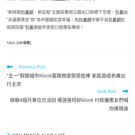
“新時期
包養網
、新征程”主題區應用公園出口和橋下空間，
包養
由
“永遠跟黨走”和“為中國國民謀幸福、為
包養網
中華平易
包養網
近
族謀回復”
包養
兩組年夜型口號專區構成。
TAGS
:
[DB:标签]
Read
Previous Post
more
“五一”假期城市Klook客路微度假受追捧 家庭游成老廣出
articles
行主流
Next Post
掉聯4個月單位也沒回 導游張珂好klook 付款優惠友們喊
你速現身