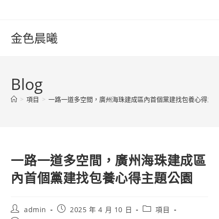
Skip
to
content
金色晨曦
Blog
>
項目
>
一路一道多空間，廣州海珠建成區內首個黨建找包養心得主
一路一道多空間，廣州海珠建成區
內首個黨建找包養心得主題公園
Post
Post
Post
admin
2025 年 4 月 10 日
項目
author:
published:
category: