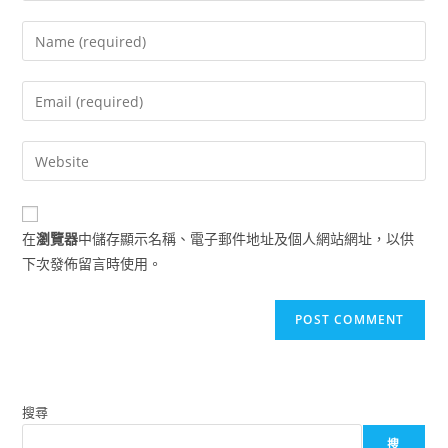
Enter
your
name
Enter
or
your
username
email
Enter
to
address
your
comment
to
website
comment
URL
在
瀏覽器
中儲存顯示名稱、電子郵件地址及個人網站網址，以供
(optional)
下次發佈留言時使用。
搜尋
搜