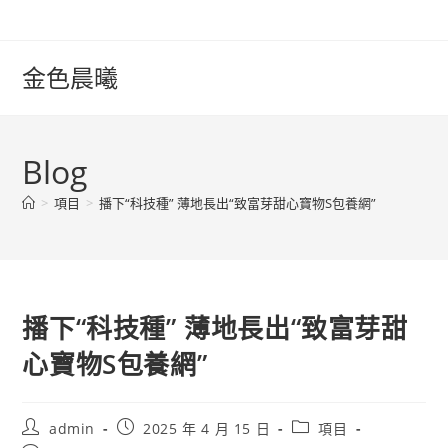
Skip
to
content
金色晨曦
Blog
>
項目
>
播下“科技種” 薄地長出“致富芽甜心寶物S包養網”
播下“科技種” 薄地長出“致富芽甜
心寶物S包養網”
Post
Post
Post
admin
2025 年 4 月 15 日
項目
author:
published:
category: