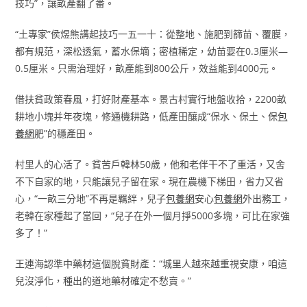
技巧”，讓畝產翻了番。
“土專家”侯煜熊講起技巧一五一十：從整地、施肥到篩苗、覆膜，
都有規范，深松透氣，蓄水保墑；密植稀定，幼苗要在0.3厘米—
0.5厘米。只需治理好，畝產能到800公斤，效益能到4000元。
借扶貧政策春風，打好財產基本。景古村實行地盤收拾，2200畝
耕地小塊并年夜塊，修通機耕路，低產田釀成“保水、保土、保
包
養網
肥”的穩產田。
村里人的心活了。貧苦戶韓林50歲，他和老伴干不了重活，又舍
不下自家的地，只能讓兒子留在家。現在農機下梯田，省力又省
心，“一畝三分地”不再是羈絆，兒子
包養網
安心
包養網
外出務工，
老韓在家種起了當回，“兒子在外一個月掙5000多塊，可比在家強
多了！”
王連海認準中藥材這個脫貧財產：“城里人越來越重視安康，咱這
兒沒淨化，種出的道地藥材確定不愁賣。”