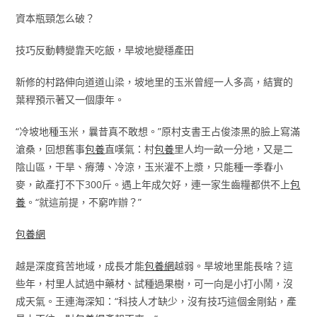
資本瓶頸怎么破？
技巧反動轉變靠天吃飯，旱坡地變穩產田
新修的村路伸向道道山梁，坡地里的玉米曾經一人多高，結實的
葉稈預示著又一個康年。
“冷坡地種玉米，曩昔真不敢想。”原村支書王占俊漆黑的臉上寫滿
滄桑，回想舊事
包養
直嘆氣：村
包養
里人均一畝一分地，又是二
陰山區，干旱、瘠薄、冷涼，玉米灌不上漿，只能種一季春小
麥，畝產打不下300斤。遇上年成欠好，連一家生齒糧都供不上
包
養
。“就這前提，不窮咋辦？”
包養網
越是深度貧苦地域，成長才能
包養網
越弱。旱坡地里能長啥？這
些年，村里人試過中藥材、試種過果樹，可一向是小打小鬧，沒
成天氣。王連海深知：“科技人才缺少，沒有技巧這個金剛鉆，產