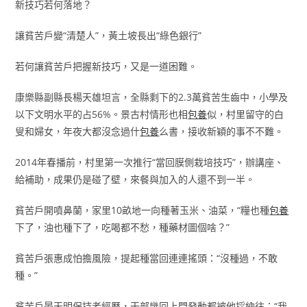
新技巧若何落地？
讓貧苦戶變“清楚人”，黃土坡長出“綠色銀行”
若何讓貧苦戶把握新技巧，又是一道困難。
康樂縣副縣長楊天雄坦言，全縣剩下的2.3萬貧苦生齒中，小學及
以下文明水平的占56%。景古村情形也相
包養
似，村里留守的白
叟和婦女，年夜大都沒念過什
包養
么書，接收新穎的事不不難。
2014年春播前，村里第一次推行“當回膜側栽培技巧”，辦講座、
給補助，成果仍是碰了壁，來餐與加入的人還不到一半。
貧苦戶開噴鼻蘭，家里10畝地一向種著玉米、油菜，“糧也種
包養
下了，油也種下了，吃喝都不愁，種藥材圖個啥？”
貧苦戶張惠成怕擔風險，提起種當回連連搖頭：“沒種過，不敢
種。”
貧苦戶晏天明保持老經歷，干部幾回上門發動都被他採納往：“我