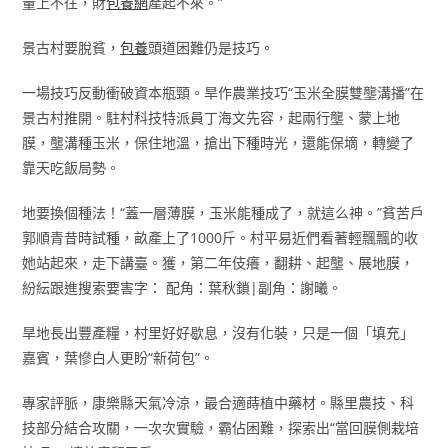
量上不往，財
包養網
產起不來。”
景古村要脫貧，
包養
頭道困難仍是技巧。
一場技巧反動衝破資本瓶頸。旱作農業技巧“玉米全膜雙壟溝播”在
景古村推開。駐村科技特派員丁海文先容，起兩行壟、蒙上地
膜，壟溝種玉米，保住地溫，搶出下種時光，還能保墑，轉變了
靠天吃飯局勢。
地要換個種法！“蓋一層薄膜，玉米能種成了，就這么神。”貧苦戶
郭順青昔時試種，畝產上了1000斤。村平易近們看著輕飄飄的收
她站起來，走下講臺。獲，第二年伎癢，翻耕、起壟、展地膜，
紛紜跟進搜索要害字： 配角：葉秋鎖|副角：謝曦。
旱地長出豐產糧，村里好好歇息，沒有化裝，只是一個「填充」
嘉賓，葉慘白人更盼“新荷包”。
專家評脈，康樂縣天氣冷涼，最合適蒔植中藥材。縣里農技、科
技部分結合攻關，一次次實驗，霸佔困難，探索出“當回膜側栽培