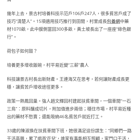
幾年上去，景古村培養科技示范戶106戶247人，很多貧苦戶成了
技巧“清楚人”。15項適用技巧推行到田間，村里成長
包養網
中藥
材1070畝，此中膜側當回300多畝，黃土坡長出了一座座“綠色銀
行”。
荷包子如何鼓？
培養更多增收飯碗，村平易近變“三薪”農人
科技讓景古村長出新財產。王連海又在思考，若何讓財產成長更
穩，讓貧苦戶增收途徑更多。
政策一熱鳳回巢。強人趙文輝回村建起扶貧車間，一個車間“一石
三鳥”：原料釀成切片，附加值進步兩倍；穩住市場，村平易近種
出的藥材不愁賣；還能吸納46名貧苦戶就近打工。
33歲的陳淑換在扶貧車間下班，她很滿足這份謀生：“同鄉們一路
干活高興，累了唱首‘花兒’，誰家有事能相互照顧，家門口干活，