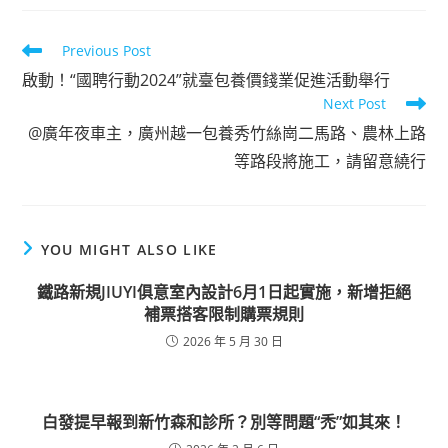
Read
Previous Post
more
啟動！“國聘行動2024”就臺包養價錢業促進活動舉行
articles
Next Post
@廣年夜車主，廣州越一包養秀竹絲崗二馬路、農林上路
等路段將施工，請留意繞行
YOU MIGHT ALSO LIKE
鐵路新規JIUYI俱意室內設計6月1日起實施，新增拒絕
補票搭客限制購票規則
2026 年 5 月 30 日
白發提早報到新竹森和診所？別等問題“禿”如其來！