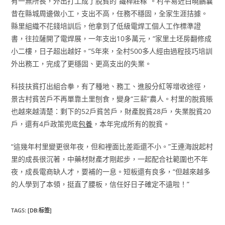
有一無所長，外出打工成了脫貧的“鐵桿莊稼”。村平易近白曉鵬曩
昔在縣城周邊做小工，支出不高，任務不穩固，全家生涯拮據。
縣里組織不花錢培訓后，他拿到了低級電焊工個人工作標準證
書，往拉薩開了電焊展，一年支出10多萬元，“家里土坯房翻修成
小二樓，日子超出越好。”5年來，全村500多人經由過程技巧培訓
外出務工，完成了更穩固、更高支出的失業。
科技扶貧打出組合拳，有了種地、務工、進股分紅等增收途徑，
景古村貧苦戶不再單靠土里刨食，變身“三薪”農人。村里的脫貧賬
也越來越清楚：剩下的52戶貧苦戶，財產脫貧28戶，失業脫貧20
戶，還有4戶政策兜底
包養
，本年完成所有的脫貧。
“這幾年村里變更很年夜，但和裡面比差距還不小。”王連海說起村
里的成長很沉著，中藥材財產才剛起步，一起配合社範圍也不年
夜，成長電商缺人才，要補的一息。短板還有良多，“但越來越多
的人學到了本領，挺直了腰板，信任好日子確定不遠啦！”
TAGS
:
[DB:标签]