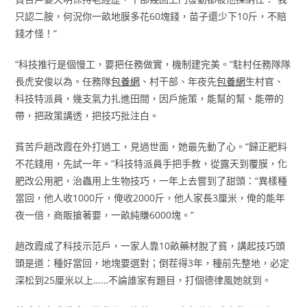
只認二胺，何況你一畝地膜多花60塊錢，苗子還少下10斤，不賠
錢才怪！”
“科技推行是個慢工，要把任務做實，機制建完美。”駐村任務隊隊
長虎安俊以為。任務隊
包養網
、村干部、年夜先
包養網
生村官、
科技特派員，幾支氣力扎進田間，因戶施策，能幫的幫、能帶的
帶，把政策講透，把技巧批注白。
貧苦戶趙改霞在外打過工，見過世面，她最先動了心。“歸正肥料
不花錢用，先試一年。”科技特派員手把手教，從露天到覆膜，化
肥改公用肥，治蟲用上生物技巧，一年上去嘗到了甜頭：“異樣種
當回，他人收1000斤，俺收2000斤，他人家長3厘米，俺的能年
夜一倍，商販搶著要，一畝純賺6000塊。”
趙改霞成了科技示范戶，一家人靠10畝藥材脫了貧，講起技巧頭
頭是道：種好當回，地塊要選對；倒茬得3年，種前先整地，必定
深松到25厘米以上……不論誰家有題目，打個德律風她就到。