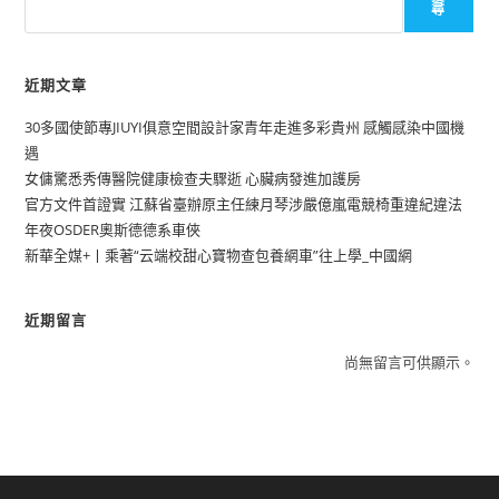
尋
近期文章
30多國使節專JIUYI俱意空間設計家青年走進多彩貴州 感觸感染中國機
遇
女傭驚悉秀傳醫院健康檢查夫驟逝 心臟病發進加護房
官方文件首證實 江蘇省臺辦原主任練月琴涉嚴億嵐電競椅重違紀違法
年夜OSDER奧斯德德系車俠
新華全媒+丨乘著“云端校甜心寶物查包養網車”往上學_中國網
近期留言
尚無留言可供顯示。