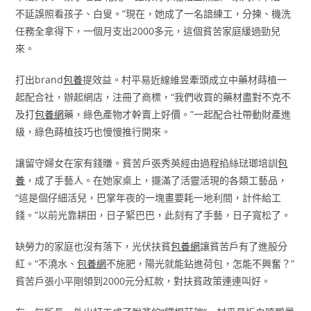
不延誤照看孩子、白叟。”現在，她成了一名諳練工，分揀、機洗
任務全拿得下，一個月支出2000多元，這個貧苦家庭緩過勁兒
來。
打出brand
包養
提效益。村平易近線維昱牽頭成立中藥材蒔植一
起配合社，辦起網店，注冊了商標，“我們收買的藥材盡對不克不
及打
包養網
藥，綠色產物才幹賣上好價。”一起配合社帶動財產進
級，綠色蒔植技巧也慢慢推行開來。
讓留守婦女在家有錢賺。貧苦戶張秀英經由過程掐絲琺瑯培訓
包
養
，成了手藝人。在她家桌上，擺滿了活靈活現的各類工藝品，
“這是個仔細活兒，巴掌年夜的一塊畫要耗一地利間，計件給工
錢。”以前光靠耕田，日子緊巴巴，此刻有了手藝，日子寬松了。
缺勞力的家庭也沒有落下，光伏扶貧
包養網
讓貧苦戶有了進股分
紅。“不澆水、
包養網
不施肥，陽光就能鉆進荷包，怎能不興奮？”
貧苦戶張小平剛領到2000元分紅款，對扶貧政策連連叫好。