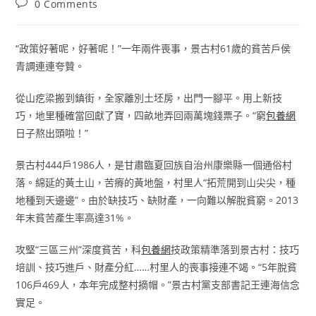
Post
0 Comments
comments:
“政策好著呢，好著呢！”一年兩件喪事，景古村61歲的貧苦戶侯
青調連連夸贊。
從山疙梁搬到鎮街，全家離別土坯房，出門一腳平。用上新技
巧，地里種確當回獻了寶，四畝地弄回兩萬塊錢票子。“窮
包養網
日子熬出頭啦！”
景古村444戶1986人，是甘肅臨夏回族自治州康樂縣一個通俗村
落。綿延的黃土山，苦瘠的黃地盤，村里人“拓荒開到山尖尖，種
地種到天邊邊”。由於缺技巧、缺財產，一向難以解脫貧窮。2013
年末貧苦產生率高達31%。
攻堅“三區三州”深度貧苦，科
包養網
技政策精準落到景古村：技巧
培訓、技巧進戶、財產分紅……村里人的喪事接連不竭。“5年脫貧
106戶469人，本年完成整村摘帽。”景古村黨支部書記王連海信念
實足。