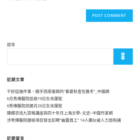
搜尋
搜
尋
近期文章
干好這幾件事，關乎西南復興的“春夏秋查包養冬”_中國網
6月秀傳醫院巡檢19日生肖運程
6秀傳醫院供膳月26日生肖運程
陳蝶衣找九宮格講座與四十年月上海文學–文史–中國作家網
涉秀傳醫院健檢項目發出扣聘“幽靈員工” 14人團伙被人力部拘捕
近期留言