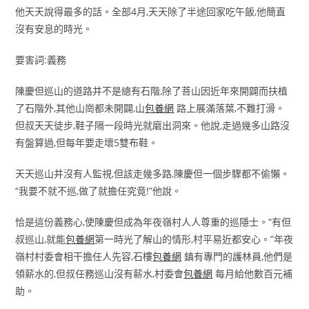
他天天說得最多的話。全部4月,天天除了半途回家吃午飯,他簡直
沒有安息的時光。
要害詞:義務
陳慶但巡山的道路并不是總有石階,除了菩山因近年來開闢而扶植
了石階外,其他山崗都未開闢,山
包養網
路上展滿落葉,不難打滑。
但叔天天徒步,鞋子隔一段時光就磨出洞來。他說,走過幾多山路沒
有盤算過,但每年要走壞5雙布鞋。
天天巡山并沒有人監視,但該走幾多路,陳慶但一個步驟都不偷懶。
“我要不就不巡,做了就擔任究竟!”他說。
恰是這份義務心,使陳慶但成為年夜嶺村人人尊重的巡隱士。“有但
叔巡山,就能
包養網
第一時光了解山的情形,村平易近都安心。”年夜
嶺村村委會相干擔任人先容,石樓
包養網
鎮有專門的護林員,他們是
領薪水的,但叔任務巡山沒有薪水,村委會
包養網
每月給他數百元補
助。