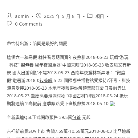
Post
Post
Post
admin
2025 年 5 月 8 日
項目
author:
published:
category:
Post
0 Comments
comments:
帶怙恃出游：陪同是最好的關愛
這個六一和寒假 就往看最萌國寶年夜熊貓2018-05-23 玩轉“游玩
+科技” 探
包養
秘年夜國重器“中國天眼”2018-05-23 收支境又有新
規 國人出游利好不竭2018-05-23 西南年夜叢林新弄法： “微度
假”避暑游2018-0
包養網
5-23 國際哪些博物館受接待?汗青、科技
類最受捧2018-05-23 本地年夜咖帶你解鎖黑龍江夏日最IN弄法
2018-05-23 肇慶高要澄湖村獲 “中國古村”稱號2018-05-24 抵玩
期將連續至寒假前 應季線路受下班族熱捧2018-05-10
​全新奧迪Q5L正式開啟預售 39.5萬
包養
元起
吉祥新前景SUV上市 售價7.59萬-10.59萬元2018-06-03 ​比亞迪新