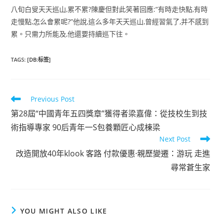
八旬白叟天天巡山,累不累?陳慶但對此笑著回應:“有時走快點,有時
走慢點,怎么會累呢?”他說,這么多年天天巡山,曾經習氣了,并不感到
累。只需力所能及,他還要持續巡下往。
TAGS
:
[DB:标签]
Read
Previous Post
more
第28屆“中國青年五四獎章”獲得者梁嘉偉：從技校生到技
articles
術指導專家 90后青年一S包養顆匠心成棟梁
Next Post
改造開放40年klook 客路 付款優惠·親歷變遷：游玩 走進
尋常蒼生家
YOU MIGHT ALSO LIKE