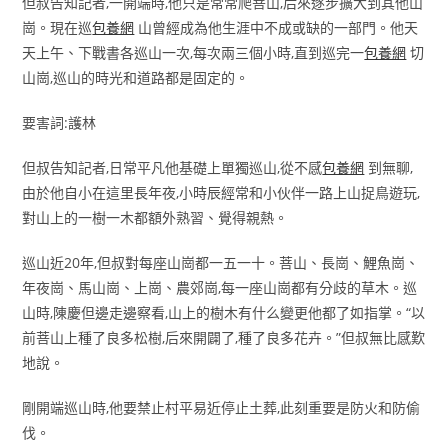
但叔告知記者,一開端時,他只是常常爬菩山,后來逐步擴大到其他山
崗。現在巡
包養網
山曾經成為他生涯中不成或缺的一部門。他天
天上午、下戰書各巡山一次,每次兩三個小時,直到巡完一
包養網
切
山崗,巡山的時光和道路都是固定的。
要害詞:護林
但叔告知記者,日常平凡他基礎上單獨巡山,從不感
包養網
到無聊,
由於他自小在這里長年夜,小時辰經常和小伙伴一路上山捉鳥遊玩,
對山上的一樹一木都額外熟習、覺得親熱。
巡山近20年,但叔對每座山崗都一五一十。菩山、長崗、鯉魚崗、
年夜崗、馬山崗、上崗、農郊崗,每一座山崗都有分歧的草木。巡
山時,陳慶但邊走邊察看,山上的樹木有什么變更他都了如指掌。“以
前菩山上種了良多松樹,后來開闢了,種了良多花卉。”但叔無比感歎
地說。
剛開端巡山時,他要禁止村平易近停止土葬,此刻重要是防火和防偷
伐。