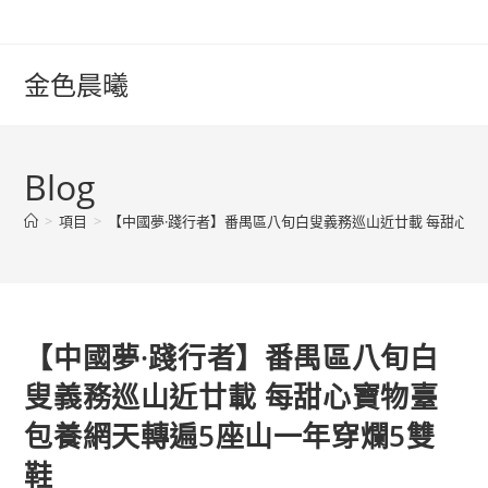
Skip
to
content
金色晨曦
Blog
>
項目
>
【中國夢·踐行者】番禺區八旬白叟義務巡山近廿載 每甜心寶
【中國夢·踐行者】番禺區八旬白
叟義務巡山近廿載 每甜心寶物臺
包養網天轉遍5座山一年穿爛5雙
鞋