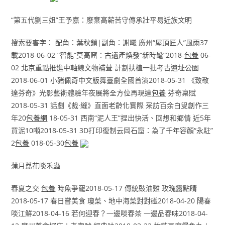
“第五代劉三姐”王予嘉：廢棄高薪苦守傳承壯平易近族文明
搜索要害字： 配角：葉秋鎖|副角：謝曦 廣州“屋頂匠人”風雨37
載2018-06-02 “智能”莫高窟：古遺產煥發“新時髦”2018-
包養
06-
02 北京重點推進中軸線文物補葺 計劃扶植一批考古遺址公園
2018-06-01 小豬佩奇中文版舞臺劇全國首演2018-05-31 《致敬
達芬奇》光影藝術體驗年夜展將全方位再現達
包養
芬奇稟賦
2018-05-31 話劇《裁·縫》直面老齡化實際 采訪百余白叟創作三
年20
包養網
18-05-31 西南“泥人王”捏出快活、回想和鄉情 近5年
買泥10噸2018-05-31 3D打印復制云岡石窟：為了千年容顏“永駐”
2
包養
018-05-30
包養
蒲月荔花啖禾蟲
春夏之交
包養
時魚爭寵2018-05-17 傳統豉油雞 玫瑰露點睛
2018-05-17 春日嘗美食 瓊菜、地中海菜對對碰2018-04-20 陽春
啖江鮮2018-04-16 若何迎春？一邊啖春茶 一邊品春味2018-04-