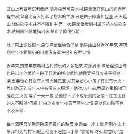
菩山上有百年沉
包養網
噴鼻樹等可貴木材,陳慶但在巡山的經過歷
程中,就曾發明有人打起了樹木的主張,只是由于陳慶但
包養
天天巡
山,想偷砍樹木并不不難到手,有一次,陳慶但看到村里的熟人偷砍樹
木,就鐵面無情地指出來,禁止了偷伐行動。
除了禁止偷伐樹木,最令陳慶但驕傲的是,他巡護山林近20年來,年夜
嶺村年夜鉅細小的山崗沒有產生過年夜型火情。
近年來,前來年夜嶺村古村游玩的人多起來,每逢周末,陳慶但巡山時
也是以加倍繁忙。除了日常的巡山道路,他還要把分叉巷子都巡一
遍,重要留心有沒有人帶火種
包養
,尤其要留心小孩子有沒有玩火、
登山游玩的成年人中有沒有人吸煙。他說,10年前,番禺的飛鵝嶺已
經產生火警,燒了一天一夜,給他留下了不成磨滅的記憶。住在山腳
的人不盼望“母親山”由於本身年夜意而產生火情,是以巡山時不克
不及草率。
每年清明節前后是陳慶但最忙的時辰,走過每一座山崗,看到在山上
祭拜祖先的村平易近,他總不忘提示丁寧,“警惕啊,防火,留意啊!”是