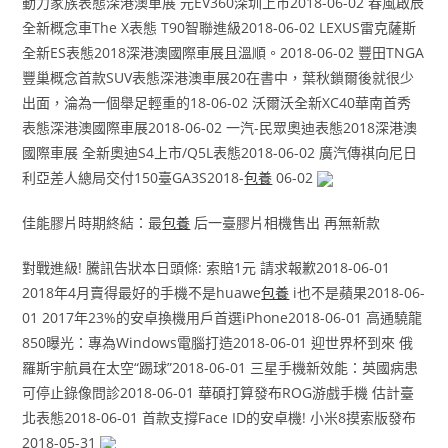
動力家族表態深港澳車展 元EV360深圳上市2018-06-02 ​春風啟辰
全新概念車The X表態 T90智聯進級2018-06-02 LEXUS雷克薩斯
全新ES表態2018深港澳國際車展且溫順。2018-06-02 豐田TNGA
豐巢概念首款SUV表態深港澳車展20在書中，葉秋鎖爾後就很少
出面，淪為一個舉足輕重的18-06-02 ​沃爾沃全新XC40華南首秀
表態深港澳國際車展2018-06-02 一汽-民眾奧迪表態2018深港澳
國際車展 全新奧迪S4上市/Q5L表態2018-06-02 廣汽傳祺向尼日
利亞差人總局交付150臺GA3S2018-
包養
06-02
佳能膠片時期終結：最
包養
后一臺膠片相機售出 再無新款
對戰進級! 騰訊告狀本日頭條: 索賠1元 請求報歉2018-06-01
2018年4月賣得最好的手機不是huawe
包養
i也不是蘋果2018-06-
01 2017年23%的安卓換機用戶首選iPhone2018-06-01 高通驍龍
850曝光：專為Windows電腦打造2018-06-01 迎世界杯到來 俄
羅斯宇航員在太空“踢球”2018-06-01 三星手機新效能：英國病患
可停止錄像問診2018-06-01 華碩打算發布ROG游戲手機 估計臺
北表態2018-06-01 首款支撐Face ID的安卓機! 小米8摸索版發布
2018-05-31