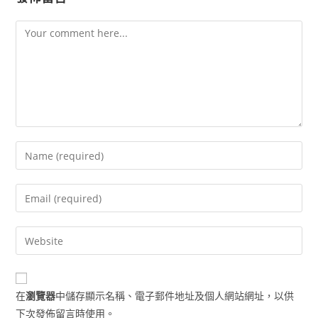
Comment
Enter
your
name
Enter
or
your
username
email
Enter
to
address
your
comment
to
website
comment
URL
在
瀏覽器
中儲存顯示名稱、電子郵件地址及個人網站網址，以供
(optional)
下次發佈留言時使用。