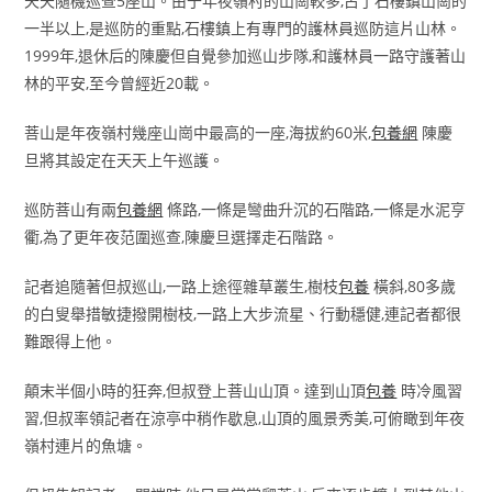
天天隨機巡查5座山。由于年夜嶺村的山崗較多,占了石樓鎮山崗的
一半以上,是巡防的重點,石樓鎮上有專門的護林員巡防這片山林。
1999年,退休后的陳慶但自覺參加巡山步隊,和護林員一路守護著山
林的平安,至今曾經近20載。
菩山是年夜嶺村幾座山崗中最高的一座,海拔約60米,
包養網
陳慶
旦將其設定在天天上午巡護。
巡防菩山有兩
包養網
條路,一條是彎曲升沉的石階路,一條是水泥亨
衢,為了更年夜范圍巡查,陳慶旦選擇走石階路。
記者追隨著但叔巡山,一路上途徑雜草叢生,樹枝
包養
橫斜,80多歲
的白叟舉措敏捷撥開樹枝,一路上大步流星、行動穩健,連記者都很
難跟得上他。
顛末半個小時的狂奔,但叔登上菩山山頂。達到山頂
包養
時冷風習
習,但叔率領記者在涼亭中稍作歇息,山頂的風景秀美,可俯瞰到年夜
嶺村連片的魚塘。