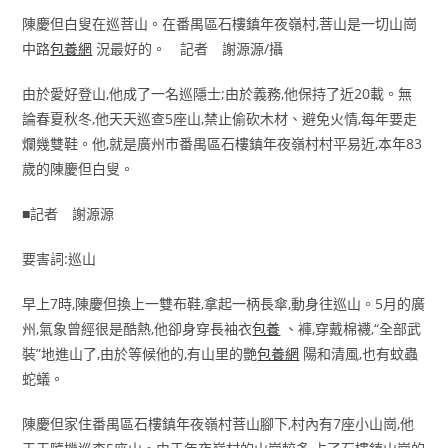
陳慶但白叟在巡菩山。在番禺區石樓鎮年夜嶺村,菩山是一切山崗
中路
包養網
況最好的。 記者 謝源源/攝
由於愛好登山,他成了一名巡隱士;由於義務,他保持了近20載。無
論春夏秋冬,他天天巡查5座山,禁止偷砍木材、避免火情,每年要走
爛幾雙鞋。他,就是廣州市番禺區石樓鎮年夜嶺村村平易近,本年83
歲的陳慶但白叟。
■記者 謝源源
要害詞:巡山
早上7時,陳慶但換上一雙布鞋,拿起一柄長傘,動身往巡山。5月的廣
州,氣象曾經很是酷熱,他卻身穿長袖衣
包養
、褲,穿戴棉襪,“全部武
裝”地進山了,由於等候他的,有山里的艷
包養網
陽和清風,也有蚊蟲
蛇蟻。
陳慶但家住番禺區石樓鎮年夜嶺村菩山腳下,村內有7座小山崗,他