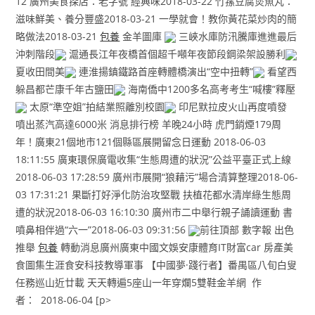
12 廣州美食探店：老字號 經典味2018-03-22 竹蓀豆腐煲魚丸：
滋味鮮美、養分豐盛2018-03-21 一學就會！教你黃花菜炒肉的簡
略做法2018-03-21
包養
金羊圖庫
三峽水庫防汛騰庫進進最后
沖刺階段
滬通長江年夜橋首個超千噸年夜節段鋼梁架設勝利
夏收田間美
連淮揚鎮鐵路首座轉體橋演出“空中扭轉”
看望西
躲昌都芒康千年古鹽田
海南僑中1200多名高考考生“喊樓”釋壓
太原“準空姐”拍結業照離別校園
印尼默拉皮火山再度噴發
噴出蒸汽高達6000米 消息排行榜 羊晚24小時 虎門銷煙179周
年！廣東21個地市121個縣區展開留念日運動 2018-06-03
18:11:55 廣東環保廣電收集“生態周遭的狀況”公益平臺正式上線
2018-06-03 17:28:59 廣州市展開“狼藉污”場合清算整理2018-06-
03 17:31:21 果斷打好淨化防治攻堅戰 扶植花都水清岸綠生態周
遭的狀況2018-06-03 16:10:30 廣州市二中舉行親子誦讀運動 書
噴鼻相伴過“六一”2018-06-03 09:31:56
前往頂部 數字報 出色
推舉
包養
轉動消息廣州廣東中國文娛安康體育IT財富car 房產美
食圖集生涯食安科技教導軍事 【中國夢·踐行者】番禺區八旬白叟
任務巡山近廿載 天天轉遍5座山一年穿爛5雙鞋金羊網 作
者： 2018-06-04 [p>