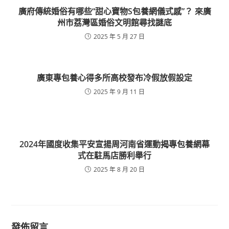
廣府傳統婚俗有哪些“甜心寶物S包養網儀式感”？ 來廣
州市荔灣區婚俗文明館尋找謎底
2025 年 5 月 27 日
廣東專包養心得多所高校發布冷假放假設定
2025 年 9 月 11 日
2024年國度收集平安宣揚周河南省運動揭專包養網幕
式在駐馬店勝利舉行
2025 年 8 月 20 日
發佈留言