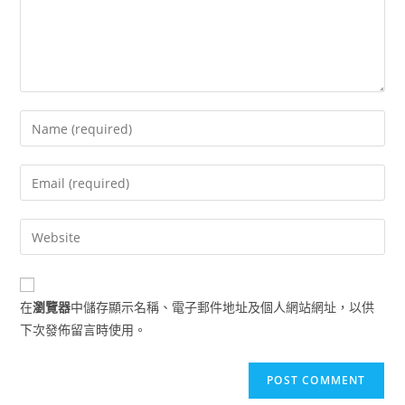
Enter
your
name
Enter
or
your
username
email
Enter
to
address
your
comment
to
website
comment
URL
在
瀏覽器
中儲存顯示名稱、電子郵件地址及個人網站網址，以供
(optional)
下次發佈留言時使用。