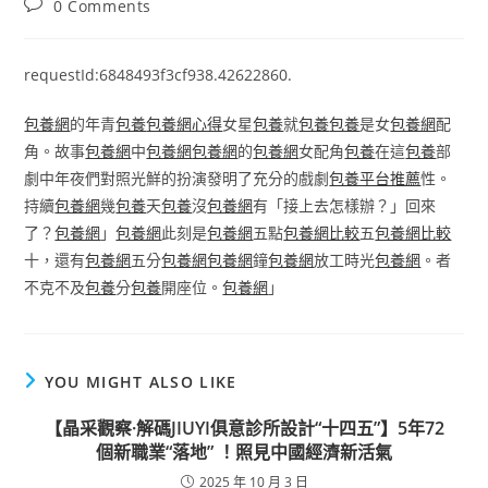
Post
0 Comments
comments:
requestId:6848493f3cf938.42622860.
包養網
的年青
包養
包養網心得
女星
包養
就
包養
包養
是女
包養網
配
角。故事
包養網
中
包養網
包養網
的
包養網
女配角
包養
在這
包養
部
劇中年夜們對照光鮮的扮演發明了充分的戲劇
包養平台推薦
性。
持續
包養網
幾
包養
天
包養
沒
包養網
有「接上去怎樣辦？」回來
了？
包養網
」
包養網
此刻是
包養網
五點
包養網比較
五
包養網比較
十，還有
包養網
五分
包養網
包養網
鐘
包養網
放工時光
包養網
。者
不克不及
包養
分
包養
開座位。
包養網
」
YOU MIGHT ALSO LIKE
【晶采觀察·解碼JIUYI俱意診所設計“十四五”】5年72
個新職業“落地” ！照見中國經濟新活氣
2025 年 10 月 3 日