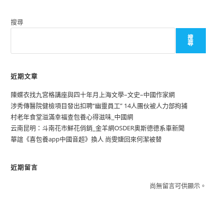
搜尋
搜
尋
近期文章
陳蝶衣找九宮格講座與四十年月上海文學–文史–中國作家網
涉秀傳醫院健檢項目發出扣聘“幽靈員工” 14人團伙被人力部拘捕
村老年食堂溢滿幸福查包養心得滋味_中國網
云南昆明：斗南花市鮮花俏銷_金羊網OSDER奧斯德德系車新聞
華誼《喜包養app中國音超》換人 尚雯婕回來何潔被替
近期留言
尚無留言可供顯示。