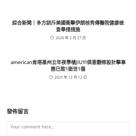
綜合新聞｜多方訓斥美國衝擊伊朗核秀傳醫院健康檢
查舉措措施
2026 年 2 月 27 日
american肯塔基州立年夜學槍JIUYI俱意翻修設計擊事
務已致1逝世1傷
2025 年 12 月 12 日
發佈留言
Comment