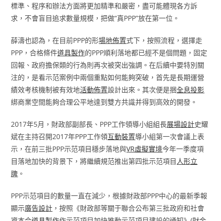
標準、程序和辦法方面將更加精準和嚴密，盡可能體現各方訴
求，不會盲目追求數量規模，把做“真PPP”放在第一位。
薛濤也認為，在目前PPP的形
場地佈置
式下，按照流程，選擇走
PPP，合格條件
道具製作
的PPP順利落地都已經不是個問題，固定
回報、政府擔保類的行為則再次被突出強調。在后續中要特別關
注的，是看示范案例中兩個重點如何能夠突破，首先是長期運營
績效考核機制被有效地
活動佈置
設計出來。其次便是捆
全息投影
綁商業空間能夠合理公平地達到雙方共識并得到高效的開發。
2017年5月，財政部副部長、PPP工作領導小組組長
展場設計
史耀
斌在主持召開2017年PPP工作領
互動裝置
導小組第一次會議上表
示，在前三批PPP示范項目穩步落地與
VR虛擬實境
今年一季度項
目落地加快的背景下，將繼續規范推出第四批示范項目
人形立
牌
。
PPP示范項目的數量一直在減少，根據財政部PPP中心的最新季報
顯示
廣告設計
，按照《財政部等關于聯合公布第三批政府和社會
資本合
道具製作
作示范項目加快推動示范項目建設的通知》(財金