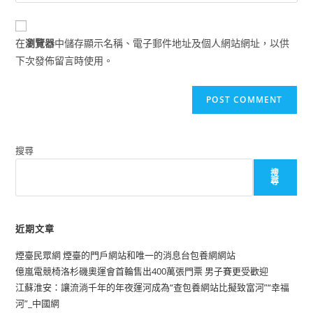
your
comment
to
website
comment
URL
在
瀏覽器
中儲存顯示名稱、電子郵件地址及個人網站網址，以供
(optional)
下次發佈留言時使用。
搜尋
搜
尋
近期文章
煙臺民眾網 煙臺的門戶網站和唯一的消息台包養網網站
億嵐電競椅洛杉磯奧運會首輪售出400萬張門票 男子賽更受歡迎
江蘇淮安：讓流淌千年的年夜運河成為“查包養網站比擬致富河”“幸福
河”_中國網