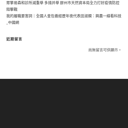
眾擎易森和診所減重舉 多措并舉 膠州市天然資本局全力打好疫情防控
阻擊戰
我的履職要害詞｜全國人查包養經歷年夜代表田淑嫻：興農一線看科技
_中國網
近期留言
尚無留言可供顯示。