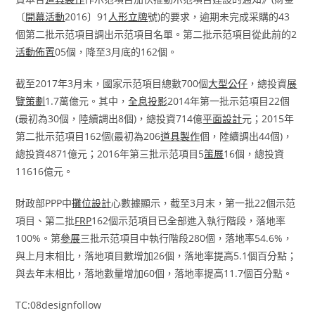
〔
開幕活動
2016〕91
人形立牌
號)的要求，逾期未完成采購的43
個第二批示范項目調出示范項目名單。第二批示范項目從此前的2
活動佈置
05個，降至3月底的162個。
截至2017年3月末，國家示范項目總數700個
大型公仔
，總投資
展
覽策劃
1.7萬億元。其中，
全息投影
2014年第一批示范項目22個
(最初為30個，陸續調出8個)，總投資714億
平面設計
元；2015年
第二批示范項目162個(最初為206
道具製作
個，陸續調出44個)，
總投資4871億元；2016年第三批示范項目5
策展
16個，總投資
11616億元。
財政部PPP中
攤位設計
心數據顯示，截至3月末，第一批22個示范
項目、第二批
FRP
162個示范項目已全部進入執行階段，落地率
100%。第
參展
三批示范項目中執行階段280個，落地率54.6%，
與上月末相比，落地項目數增加26個，落地率提高5.1個百分點；
與去年末相比，落地數量增加60個，落地率提高11.7個百分點。
TC:08designfollow