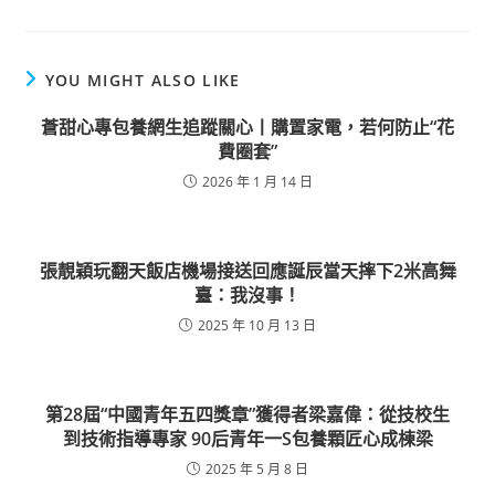
YOU MIGHT ALSO LIKE
蒼甜心專包養網生追蹤關心丨購置家電，若何防止“花
費圈套”
2026 年 1 月 14 日
張靚穎玩翻天飯店機場接送回應誕辰當天摔下2米高舞
臺：我沒事！
2025 年 10 月 13 日
第28屆“中國青年五四獎章”獲得者梁嘉偉：從技校生
到技術指導專家 90后青年一S包養顆匠心成棟梁
2025 年 5 月 8 日