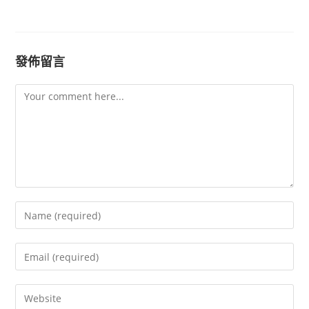
發佈留言
Comment
Enter
your
name
Enter
or
your
username
email
Enter
to
address