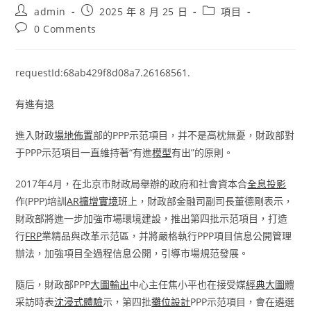
Post
Post
Post
admin
2025 年 8 月 25 日
項目
author:
published:
category:
Post
0 Comments
comments:
requestId:68ab429f8d08a7.26168561.
有進有退
進入財政
場地佈置
部的PPP示范項目，并不是高枕無憂，財政部對
于PPP示范項目一直維持著“有進
模型
有出”的原則。
2017年4月，在北京市財政局舉辦的政府和社會資本合
全息投影
作(PPP)培訓
AR擴增實境
班上，財政部金融司副司長董德剛表示，
財政部將進一步加強市場環境建設，推出第四批示范項目，打造
行
FRP
業精品與改革示范區，并將嚴格執行PPP項目信息公開管理
辦法，加強項目全過程信息公開，引導市場規范發展。
隨后，財政部PPP
大圖輸出
中心主任焦小平也在接受媒
經典大圖
體
采訪時表
沈浸式體驗
示，第四批
攤位設計
PPP示范項目，會在遴選