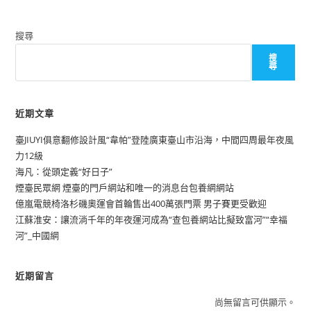
搜尋
搜
尋
近期文章
臺JIUYI俱意翻修設計風“韋帕”登陸廣東臺山市沿海，中間四周最年夜風
力12級
海凡：從頭定義“好日子”
煙臺民眾網 煙臺的門戶網站和唯一的消息台包養網網站
億嵐電競椅洛杉磯奧運會首輪售出400萬張門票 男子賽更受歡迎
江蘇淮安：讓流淌千年的年夜運河成為“查包養網站比擬致富河”“幸福
河”_中國網
近期留言
尚無留言可供顯示。