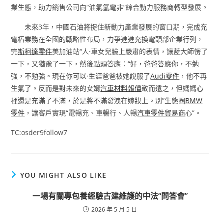
業生態，助力銷售公司向“油氣氫電非”綜合動力服務商轉型發展。
未來3年，中國石油將捉住新動力產業發展的窗口期，完成充
電樁業務在全國的戰略性布局，力爭進進充換電頭部企業行列，
完
斯柯達零件
美加油站“人·車女兒臉上嚴肅的表情，讓藍大師愣了
一下，又猶豫了一下，然後點頭答應：“好，爸爸答應你，不勉
強，不勉強。現在你可以·生涯爸爸被她說服了
Audi零件
，他不再
生氣了。反而是對未來的女婿
汽車材料報價
敬而遠之，但媽媽心
裡還是充滿了不滿，於是將不滿發洩在嫁妝上。別”生態圈
BMW
零件
，讓客戶實現“電暢充、車暢行、人暢
汽車零件貿易商
心”。
TC:osder9follow7
YOU MIGHT ALSO LIKE
一場有關專包養經驗古建維護的中法“問答會”
2026 年 5 月 5 日