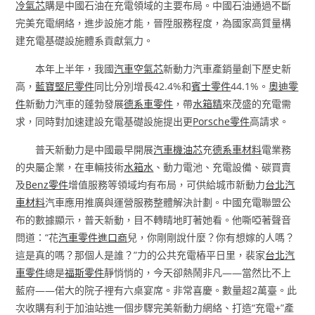
冷氣芯
購是中國石油在充電領域的主要布局。中國石油通過不斷
完美充電網絡，進步設施才能，晉陞服務程度，為國家高質量構
建充電基礎設施體系貢獻氣力。
本年上半年，我國
汽車空氣芯
新動力汽車產銷量創下歷史新
高，
藍寶堅尼零件
同比分別增長42.4%和
賓士零件
44.1%。
奧迪零
件
新動力汽車的蓬勃發展
德系車零件
，帶
水箱精
來茂盛的充電需
求，同時對加速建設充電基礎設施提出更
Porsche零件
高請求。
普天新動力是中國最早開展
汽車機油芯
充
德系車材料
電業務
的央屬企業，在車輛技術
水箱水
、動力電池、充電設備、碳買賣
及
Benz零件
增值服務等領域均有布局，可供給城市新動力
台北汽
車材料
汽車應用推廣與運營服務整體解決計劃。中國充電聯盟公
布的數據顯示，普天新動，目不轉睛地盯著她看。他嘶啞著聲音
問道：“花
汽車零件進口商
兒，你剛剛說什麼？你有想嫁的人嗎？
這是真的嗎？那個人是誰？”力的公共充電樁平日里，裴家
台北汽
車零件
總是
福斯零件
靜悄悄的，今天卻熱鬧非凡——當然比不上
藍府——偌大的院子裡有六桌宴席。非常喜慶。數量超2萬臺。此
次收購有利于加油站進一個步驟完美新動力網絡、打造“充電+”產