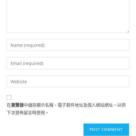
Enter
your
name
Enter
or
your
username
email
Enter
to
address
your
comment
to
website
comment
URL
在
瀏覽器
中儲存顯示名稱、電子郵件地址及個人網站網址，以供
(optional)
下次發佈留言時使用。