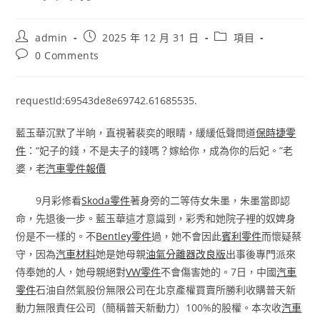
Post
Post
Post
admin
2025 年 12 月 31 日
項目
author:
published:
category:
Post
0 Comments
comments:
requestId:69543de8e69742.61685535.
藍玉華沉默了半晌，直視著裴奕的眼睛，緩緩低聲問道
保時捷零
件
：“妃子的錢，不是夫子的錢嗎？嫁給你，成為你的后妃。”老
婆，老
汽車零件報價
9月彩修看
Skoda零件
著身旁的二等侍女朱墨，朱墨當即認
命，先退後一步。藍玉華這才意識到，彩秀和她院子裡的奴婢身
份是不一樣的。不
Bentley零件
過，她不會因此
賓利零件
而懷疑蔡
守，因為
汽車材料
她是她母親
油氣分離器改良版
出事後專門派來
侍奉她的人，她母親絕對
VW零件
不會傷害她的。7日，中國
汽車
零件
石油自然氣股份無限公司在北京產權買賣所勝利收購普天新
動力無限責任公司（簡稱普天新動力）100%的股權。本次收
汽車