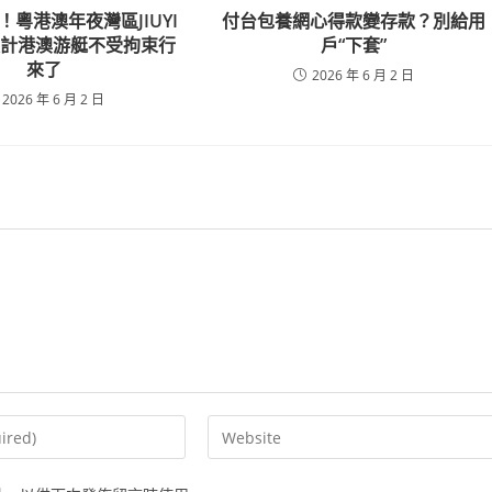
粵港澳年夜灣區JIUYI
付台包養網心得款變存款？別給用
設計港澳游艇不受拘束行
戶“下套”
來了
2026 年 6 月 2 日
2026 年 6 月 2 日
Enter
your
website