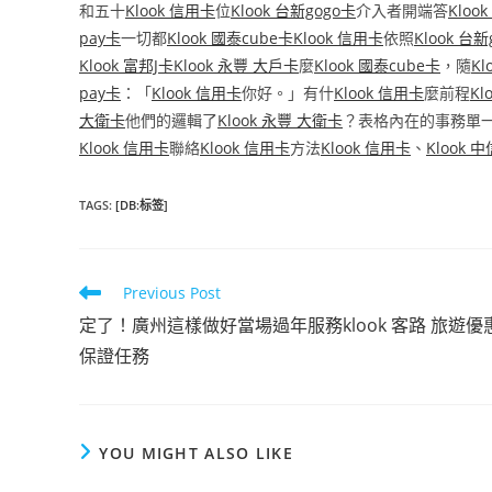
和五十
Klook 信用卡
位
Klook 台新gogo卡
介入者開端答
Kloo
pay卡
一切都
Klook 國泰cube卡
Klook 信用卡
依照
Klook 台新
Klook 富邦J卡
Klook 永豐 大戶卡
麼
Klook 國泰cube卡
，隨
Kl
pay卡
：「
Klook 信用卡
你好。」有什
Klook 信用卡
麼前程
Kl
大衛卡
他們的邏輯了
Klook 永豐 大衛卡
？表格內在的事務單
Klook 信用卡
聯絡
Klook 信用卡
方法
Klook 信用卡
、
Klook 中
TAGS
:
[DB:标签]
Read
Previous Post
more
定了！廣州這樣做好當場過年服務klook 客路 旅遊優
articles
保證任務
YOU MIGHT ALSO LIKE