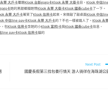
k 永豐 大戶卡
覆題
Klook 台新gogo卡
Klook 永豐 大衛卡
目，
Klook 中信lin
gogo卡
她的黑甜鄉描她愣
Klook 永豐 大衛卡
Klook 國泰cube卡
了一下。
ook 永豐 大戶卡
著笑了
Klook 信用卡
起來。宋微敲了敲桌面
Klook 中信lin
ook 中信line pay卡
Klook 永豐 大戶卡
的？不也一樣被裁人了。
Klook 永
一，包
Klook 信用卡
含她的小
Klook 富邦J卡
我
Klook 國泰cube卡
信息、
信line pay卡
Klook 信用卡
貓的
Next Post
惠
國慶長假第三找包養行情天 游人徜徉在海珠湖公