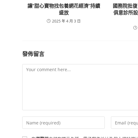
讓“甜心寶物找包養網花經濟”持續
國務院批復！
盛放
俱意診所
2025 年 4 月 3 日
發佈留言
Comment
Enter
Enter
your
your
name
email