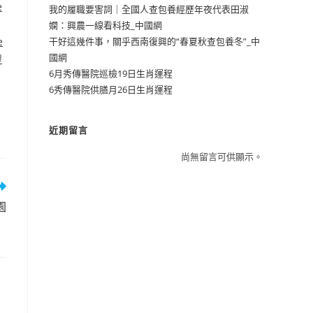
e
我的履職要害詞｜全國人查包養經歷年夜代表田淑
嫻：興農一線看科技_中國網
e
干好這幾件事，關乎西南復興的“春夏秋查包養冬”_中
國網
豐
6月秀傳醫院巡檢19日生肖運程
6秀傳醫院供膳月26日生肖運程
近期留言
尚無留言可供顯示。
園