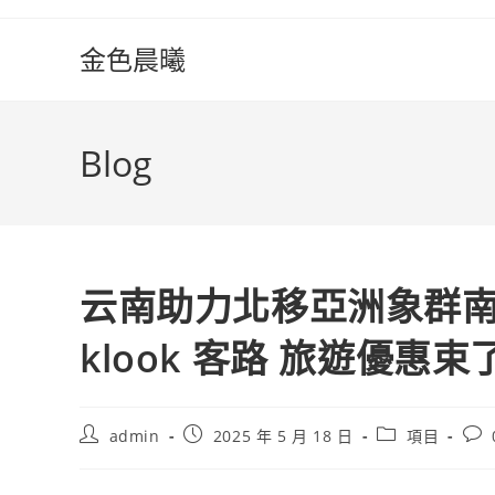
Skip
to
金色晨曦
content
Blog
云南助力北移亞洲象群
klook 客路 旅遊優惠束
Post
Post
Post
Pos
admin
2025 年 5 月 18 日
項目
author:
published:
category:
com