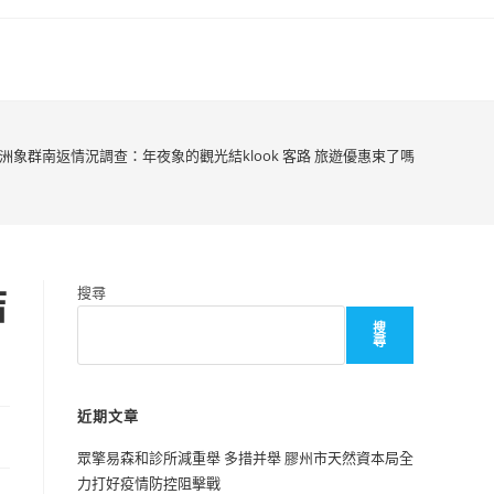
洲象群南返情況調查：年夜象的觀光結klook 客路 旅遊優惠束了嗎
結
搜尋
搜
尋
近期文章
眾擎易森和診所減重舉 多措并舉 膠州市天然資本局全
力打好疫情防控阻擊戰