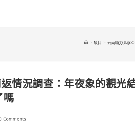
>
項目
>
云南助力北移亞
南返情況調查：年夜象的觀光
了嗎
t
0 Comments
ments: