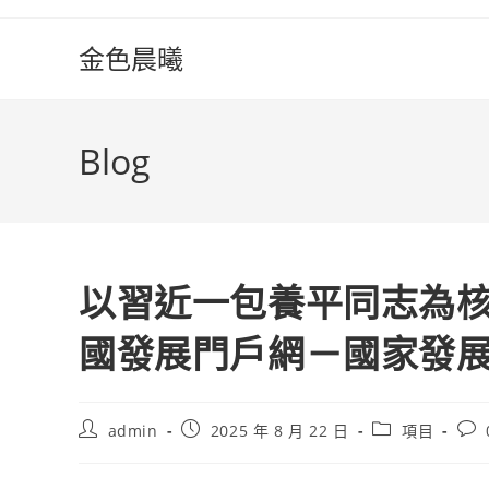
Skip
to
金色晨曦
content
Blog
以習近一包養平同志為核
國發展門戶網－國家發
Post
Post
Post
Pos
admin
2025 年 8 月 22 日
項目
author:
published:
category:
com