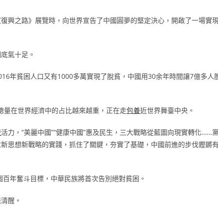
《復興之路》展覽時，向世界宣告了中國圓夢的堅定決心，開啟了一場實
們底氣十足。
2016年貧困人口又有1000多萬實現了脫貧，中國用30余年時間讓7億多人
經濟總量在世界經濟中的占比越來越重，正在走
包養
近世界舞臺中央。
較
活力，“美麗中國”“健康中國”惠及民生，三大戰略從藍圖向現實轉化……
念新思想新戰略的實踐，抓住了關鍵，夯實了基礎，中國前進的步伐鏗鏘
一個百年奮斗目標，中華民族將首次告別絕對貧困。
識清醒。