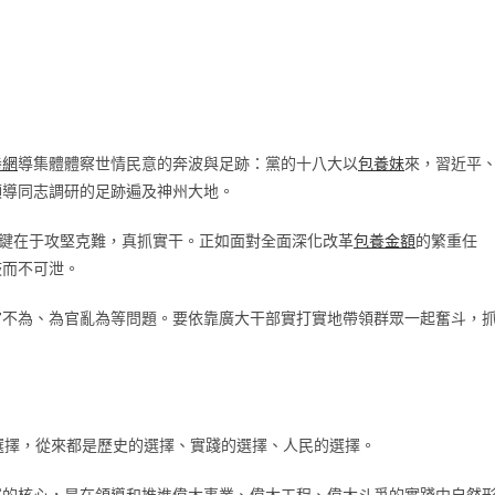
養網
導集體體察世情民意的奔波與足跡：黨的十八大以
包養妹
來，習近平
領導同志調研的足跡遍及神州大地。
關鍵在于攻堅克難，真抓實干。正如面對全面深化改革
包養金額
的繁重任
鼓而不可泄。
官不為、為官亂為等問題。要依靠廣大干部實打實地帶領群眾一起奮斗，
選擇，從來都是歷史的選擇、實踐的選擇、人民的選擇。
黨的核心，是在領導和推進偉大事業、偉大工程、偉大斗爭的實踐中自然