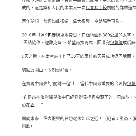
成的，這是黨和人民的事業又一次
包養網比較
關鍵的鄭重選
百年夢想，曾經如此遙遠；偉大復興，今朝觸手可及。
2016年11月9
包養網車馬費
日，在距地面約380公里的太空
“團結協作，迎難克堅”，希望再接再厲，圓滿完
包養網
成后續
9天之后，在太空站工作了33天的兩位航天員成功返回地面
裝點此關山，今朝更好看。
在實現中國夢的“關鍵一程”上，當代中國最重要的治理變
包養
“它是站在海岸遙望海中已經看得見桅桿尖頭了的一只航船，
心花園
……”
面向未來，偉大復興的夢想從未如此之近！（記者：秦杰、
雨欣）