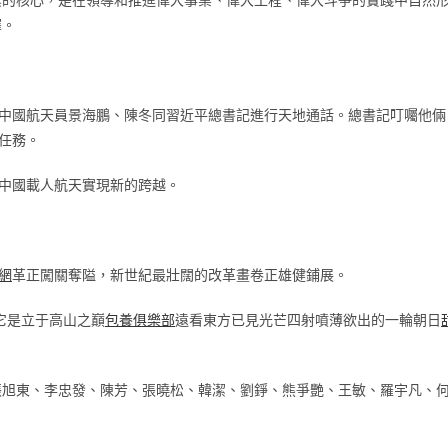
擇。
，中國航天員景海鵬、陳冬同習近平總書記進行天地通話。總書記叮囑他倆
任務。
，中國載人航天實現新的跨越。
網
革正闖關奪隘，新世紀最壯闊的改革畫卷正雄健鋪展。
它是立于高山之巔
包養俱樂部
遠看東方已見光芒四射噴薄欲出的一輪朝日
張旭東、李忠發、陳芳、張曉松、韓潔、劉錚、熊爭艷、王敏、羅宇凡、