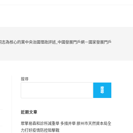
同志為核心的黨中央治國理政評述_中國發展門戶網－國家發展門戶
搜尋
搜
尋
近期文章
眾擎易森和診所減重舉 多措并舉 膠州市天然資本局全
力打好疫情防控阻擊戰