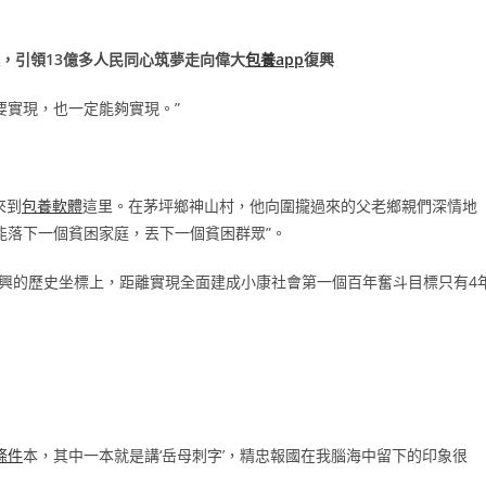
，引領13億多人民同心筑夢走向偉大
包養app
復興
要實現，也一定能夠實現。”
來到
包養軟體
這里。在茅坪鄉神山村，他向圍攏過來的父老鄉親們深情地
能落下一個貧困家庭，丟下一個貧困群眾”。
復興的歷史坐標上，距離實現全面建成小康社會第一個百年奮斗目標只有4
條件
本，其中一本就是講‘岳母刺字’，精忠報國在我腦海中留下的印象很