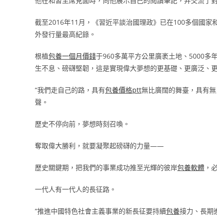
他在和習主席見面時，向他展示自己的閱讀筆記，并交流了
截至2016年11月，《習近平談治國理政》已在100多個國
外發行量最高紀錄。
根植
包養一個月價錢
于960多萬平方公里廣袤土地、500
生不息、磅礴堅韌，這是實現偉大夢想的更基礎、更廣泛、
“我們走自己的路，具有
包養價格ptt
無比廣闊的舞臺，具有無
聲。
歷史不停向前，夢想時刻召喚。
奪取偉大勝利，就要凝聚起磅礴的力量——
歷史關鍵期，把我們的事業成功推至光輝的彼岸
包養軟體
，
一代人有一代人的長征路。
“推進中國特色社會主義事業的新長征要持續
包養
接力、長期