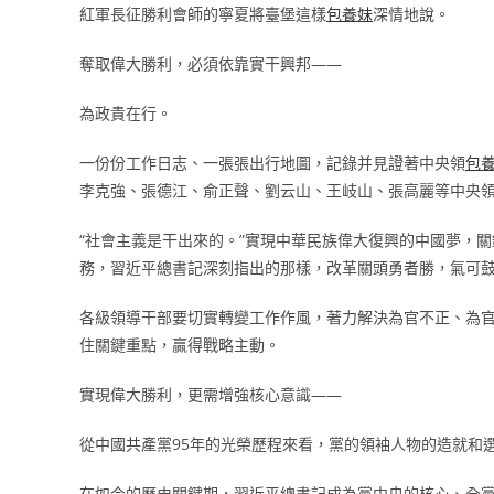
紅軍長征勝利會師的寧夏將臺堡這樣
包養妹
深情地說。
奪取偉大勝利，必須依靠實干興邦——
為政貴在行。
一份份工作日志、一張張出行地圖，記錄并見證著中央領
包
李克強、張德江、俞正聲、劉云山、王岐山、張高麗等中央
“社會主義是干出來的。”實現中華民族偉大復興的中國夢，
務，習近平總書記深刻指出的那樣，改革關頭勇者勝，氣可
各級領導干部要切實轉變工作作風，著力解決為官不正、為
住關鍵重點，贏得戰略主動。
實現偉大勝利，更需增強核心意識——
從中國共產黨95年的光榮歷程來看，黨的領袖人物的造就和
在如今的歷史關鍵期，習近平總書記成為黨中央的核心、全