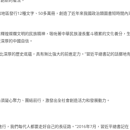
對創新的看法。
家和地區發行12種文字、50多萬冊，創造了近年來我國政治類圖書短時間內
0多年輝煌燦爛文明的民族精神，吸吮著中華民族漫長奮斗積累的文化養分，
更深厚的中國自信。
比深厚的歷史底蘊，具有無比強大的前進定力。”習近平總書記的話擲地
必須凝心聚力、團結前行，激發出全社會創造活力和發展動力。
進行，我們每代人都要走好自己的長征路。”2016年7月，習近平總書記在