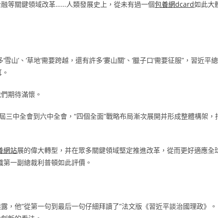
融等關鍵領域改革……人類發展史上，從未有過一個
包養網dcard
如此大
山’、‘草地’需要跨越，還有許多‘婁山關’、‘臘子口’需要征服”，習近平總
耳。
我們期待滿懷。
八屆三中全會到六中全會，“四個全面”戰略布局漸次展開并形成整體構架，
養網站
展的偉大轉型，并在眾多關鍵領域堅定推進改革，從而更好適應全
織第一副總裁利普頓如此評價。
露，他“從第一句到最后一句仔細拜讀了”法文版《習近平談治國理政》。