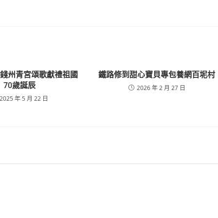
價錢州青宮頌歌獻禮祖國
鐵路修到甜心寶貝專包養網百坭村
70歲誕辰
2026 年 2 月 27 日
2025 年 5 月 22 日