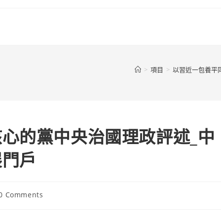
>
項目
>
以習近一包養平
心的黨中央治國理政評述_中
展門戶
t
0 Comments
ments: