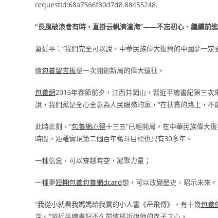
requestId:68a7566f30d7d8.88455248.
“長風破浪會有時，直掛云帆濟滄海”——不忘初心、繼續前進
習近平：“我們完全可以說，中華民族偉大復興的中國夢一定
這
包養留言板
是一次開創新局的偉大遠征。
包養網
2016年春節前夕，江西井岡山，習近平總書記第三次
說，我們黨是全心全意為人民服務的黨，“在扶貧的路上，不
此時此刻，“
包養網心得
十三五”已經開局，在中華民族偉大
時間，距離實現第二個百年奮斗目標也只有30多年。
一種信念，可以穿越時空，凝聚力量；
一種夢
短期包養
包養網dcard
想，可以改變歷史，昭示未來。
“我從小就看我媽媽給我買的小人書《岳飛傳》，有十幾
包養
深。”習近平總書記不久前這樣訴說他的赤子之心。