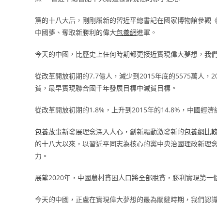
黨的十八大后，剛剛履新的習近平總書記在國家博物館參觀
中國夢、奪取新勝利的偉大
包養網
進軍。
今天的中國，比歷史上任何時期都更接近實現偉大夢想，我
從改革開放初期的7.7億人，減少到2015年底的5575萬人，
貧，最早實現聯合國千年發展目標中減貧目標。
從改革開放初期的1.8%，上升到2015年的14.8%，中國
包養故事
新發展理念深入人心，創新驅動激發新的
包養網比
的十八大以來，以習近平同志為核心的黨中央治國理政新理
力。
展望2020年，中國農村貧困人口將全部脫貧，勝利實現第
今天的中國，正處在實現偉大夢想的最為關鍵時期，我們認