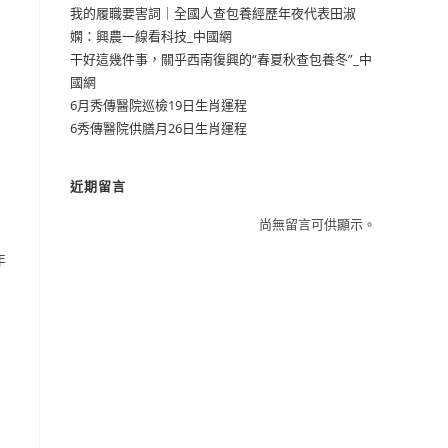
我的履職要害詞｜全國人查包養經歷年夜代表田淑
嫻：興農一線看科技_中國網
干好這幾件事，關乎西南復興的“春夏秋查包養冬”_中
國網
6月秀傳醫院巡檢19日生肖運程
6秀傳醫院供膳月26日生肖運程
近期留言
尚無留言可供顯示。
年