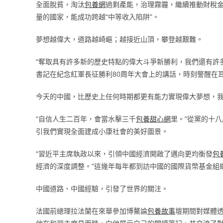
全面脫貧，淘汰
包養網
過剩產能，治理霧霾，繼續推動財稅金
量的國家，能成功跨越“中等收入陷阱”。
夢想越偉大，道路越崎嶇；越接近山頂，攀登越艱難。
“奪取具有許多新的歷史特點的偉大斗爭新勝利，我們還有許多‘雪
書記在紀念紅軍長征勝利80周年大會上的講話，時刻警醒在
今天的中國，比歷史上任何時期都更有能力實現偉大夢想，
“自信人生二百年，會當水擊三千
包養甜心網
里。”從黨的十
引我們實現全面建成小康社會的美好圖景。
“習近平主席執政以來，引領中國經濟開啟了邁向更均衡發
包
經濟的深度調整。”這幾年每年都到訪中國的國際貨幣基金組
中國道路、中國經驗，引發了世界的關注。
法國前總理拉法蘭在來華參加博鰲論
包養故事
壇期間對媒體透