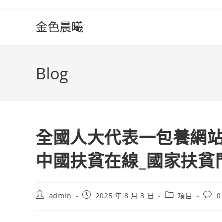
Skip
to
金色晨曦
content
Blog
全國人大代表一包養網站
中國扶貧在線_國家扶貧
Post
Post
Post
Post
admin
2025 年 8 月 8 日
項目
0
author:
published:
category:
comm