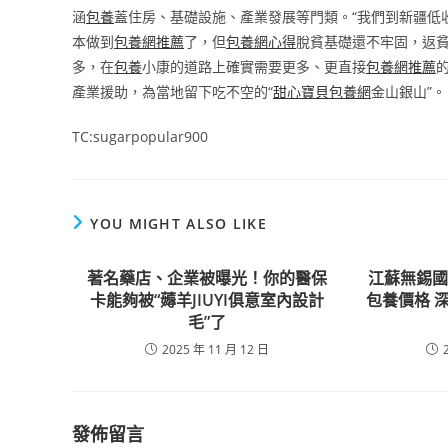
涵
包養
蓋住房、基礎設施、產業發展等門類。“我們到新疆低
本做到
包養網推薦
了，但
包養網心得
脫貧基礎還不牢固，返
多，在
包養
小康的道路上確實需要更多、更直接
包養網推薦
產業援助，為當地留下吃不空的“
甜心寶貝包養網
金山銀山”
TC:sugarpopular900
YOU MIGHT ALSO LIKE
著名藥店、企業被曝光！你的醫保
江蘇無錫
卡能夠被“薅羊JIUYI俱意室內設計
包養價格 
毛”了
2025 年 11 月 12 日
發佈留言