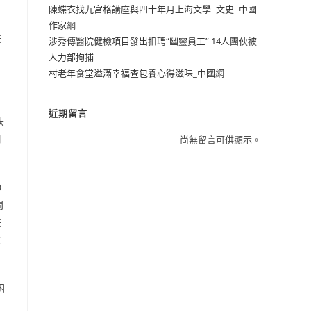
陳蝶衣找九宮格講座與四十年月上海文學–文史–中國
作家網
扶
涉秀傳醫院健檢項目發出扣聘“幽靈員工” 14人團伙被
人力部拘捕
村老年食堂溢滿幸福查包養心得滋味_中國網
目
近期留言
扶
口
尚無留言可供顯示。
0
問
扶
還
困
，