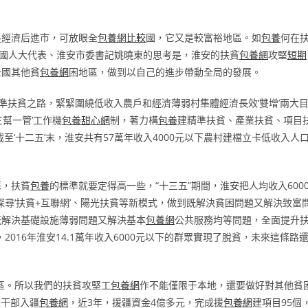
是經濟后進市，可放眼全
包養網比較
國，它又是較富裕地區。如
包養
何在
國人大代表、淮安市委書記姚曉東的思考是，淮安的扶貧
包養網
攻堅
短期
全國其他貧
包養網
困地區，做到以自己的進步帶動全局的發展。
準扶貧之路，緊緊圍繞低收入農戶和經濟薄弱村集體經濟長效‘雙增’兩大
幫一管’工作機
包養甜心網
制，著力構
包養
建精準扶貧、產業扶貧、項目
截至‘十二五’末，淮安共有57萬年收入4000元以下農村建檔立卡低收入人
蘇，扶貧
包養
的標準就要定得高一些，“十三五”期間，淮安把人均收入600
尋‘扶貧+互聯網’、陽光扶貧等新模式，做到既解決貧困問題又解決致富
既解決基礎設施薄弱問題又解決基本
包養網
公共服務均等問題，全面提升
016年淮安14.1萬年收入6000元以下的群眾實現了脫貧，未來這條路
區。所以我們的扶貧攻堅工
包養網
作不能僅限于本地，還要做好對其他貧
疆干部入疆
包養網
，近3年，援疆資金4億多元，完成援
包養網
建項目95個