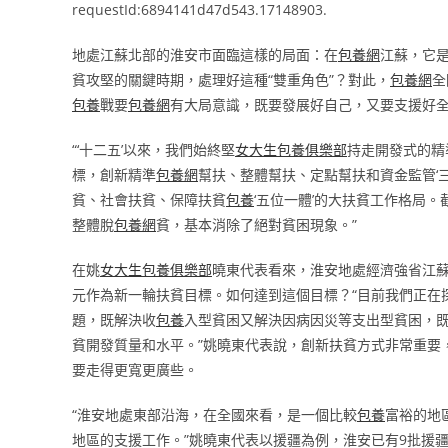
requestId:6894141d47d543.17148903.
地處江蘇北部的淮安市面臨這樣的局面：在
包養網
江蘇，它
貧攻堅的關鍵時期，處理好這種“雙重角色”？對此，
包養網
全
包養
戰要
包養網
有大局意識，既要發展好自己，又要支援好
“‘十二五’以來，我們始終堅
女大生包養俱樂部
持走開發式的精
標，創新精準
包養網
幫扶、整體幫扶、定點幫扶和資金監管‘三
貧、社會扶貧、保障扶貧
包養
‘五位一體’的大扶貧工作格局。
整體脫
包養網
貧，基本消除了絕對貧困現象。”
在姚
女大生包養俱樂部
曉東代表看來，淮安地處經濟強省江
元作為新一輪扶貧目標。如何達到這個目標？“目前我們正在探
題，既解決收
包養
入型貧困又解決因病因災等支出型貧困，
貧開發質量和水平。”姚曉東代表說，創新扶貧方式非常重要，2
要走得更寬更廣些。
“淮安地處東部沿海，在全國來看，是一個比較
包養
富裕的地
地區的支援工作。”姚曉東代表以援疆為例，淮安已有9批援