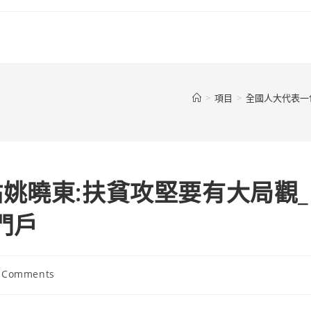
>
項目
>
全國人大代表一
姚曉東:扶貧攻堅要有大局觀_
門戶
 Comments
ents: