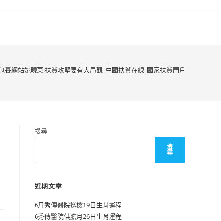
包養網站姚曉東:扶貧攻堅要有大局觀_中國扶貧在線_國家扶貧門戶
搜尋
搜
尋
近期文章
6月秀傳醫院巡檢19日生肖運程
6秀傳醫院供膳月26日生肖運程