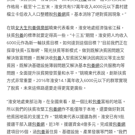
作格局。截至‘十二五’末，淮安共有57萬年收入4000元以下農村建
檔立卡低收入人口整體脫
包養網
貧，基本消除了絕對貧困現象。”
在姚
女大生包養俱樂部
曉東代表看來，淮安地處經濟強省江蘇，
扶貧
包養
的標準就要定得高一些，“十三五”期間，淮安把人均收入
6000元作為新一輪扶貧目標。如何達到這個目標？“目前我們正在
探尋‘扶貧+互聯網’、陽光扶貧等新模式，做到既解決貧困問題又
解決致富問題，既解決收
包養
入型貧困又解決因病因災等支出型
貧困，既解決基礎設施薄弱問題又解決基本
包養網
公共服務均等
問題，全面提升扶貧開發質量和水平。”姚曉東代表說，創新扶貧
方式非常重要，2016年淮安14.1萬年收入6000元以下的群眾實現
了脫貧，未來這條路還要走得更寬更廣些。
“淮安地處東部沿海，在全國來看，是一個比較
包養
富裕的地區。
所以我們的扶貧攻堅工
包養網
作不能僅限于本地，還要做好對其
他貧困地區的支援工作。”姚曉東代表以援疆為例，淮安已有9批
援疆干部入疆
包養網
，近3年，援疆資金4億多元，完成援
包養網
建項目95個，涵
包養
蓋住房、基礎設施、產業發展等門類。“我們