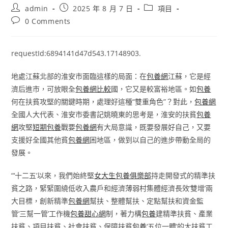
Post
Post
Post
admin
2025 年 8 月 7 日
項目
author:
published:
category:
Post
0 Comments
comments:
requestId:6894141d47d543.17148903.
地處江蘇北部的淮安市面臨這樣的局面：在
包養網
江蘇，它是經
濟后進市，可放眼全
包養網比較
國，它又是較富裕地區。如
包養
何在扶貧攻堅的關鍵時期，處理好這種“雙重角色”？對此，
包養網
全國人大代表、淮安市委書記姚曉東的思考是，淮安的扶貧
包養
網
攻堅
短期包養
戰要
包養網
有大局意識，既要發展好自己，又要
支援好全國其他貧
包養網
困地區，做到以自己的進步帶動全局的
發展。
“‘十二五’以來，我們始終堅
女大生包養俱樂部
持走開發式的精準扶
貧之路，緊緊圍繞低收入農戶和經濟薄弱村集體經濟長效‘雙增’兩
大目標，創新精準
包養網
幫扶、整體幫扶、定點幫扶和資金監
管‘三幫一管’工作機
包養甜心網
制，著力構
包養
建精準扶貧、產業
扶貧、項目扶貧、社會扶貧、保障扶貧
包養
‘五位一體’的大扶貧工