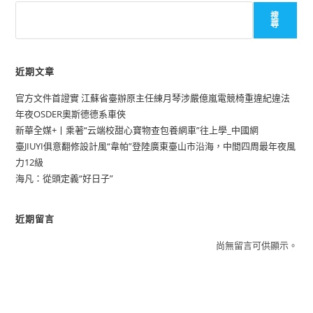
搜
尋
近期文章
官方文件首證實 江蘇省臺辦原主任練月琴涉嚴億嵐電競椅重違紀違法
年夜OSDER奧斯德德系車俠
新華全媒+丨乘著“云端校甜心寶物查包養網車”往上學_中國網
臺JIUYI俱意翻修設計風“韋帕”登陸廣東臺山市沿海，中間四周最年夜風
力12級
海凡：從頭定義“好日子”
近期留言
尚無留言可供顯示。