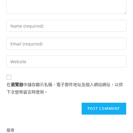
Enter
your
name
Enter
or
your
username
email
Enter
to
address
your
comment
to
website
comment
URL
在
瀏覽器
中儲存顯示名稱、電子郵件地址及個人網站網址，以供
(optional)
下次發佈留言時使用。
搜尋