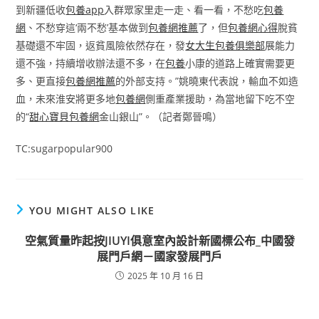
到新疆低收
包養app
入群眾家里走一走、看一看，不愁吃
包養
網
、不愁穿這‘兩不愁’基本做到
包養網推薦
了，但
包養網心得
脫貧
基礎還不牢固，返貧風險依然存在，發
女大生包養俱樂部
展能力
還不強，持續增收辦法還不多，在
包養
小康的道路上確實需要更
多、更直接
包養網推薦
的外部支持。”姚曉東代表說，輸血不如造
血，未來淮安將更多地
包養網
側重產業援助，為當地留下吃不空
的“
甜心寶貝包養網
金山銀山”。（記者鄭晉鳴）
TC:sugarpopular900
YOU MIGHT ALSO LIKE
空氣質量昨起按JIUYI俱意室內設計新國標公布_中國發
展門戶網－國家發展門戶
2025 年 10 月 16 日