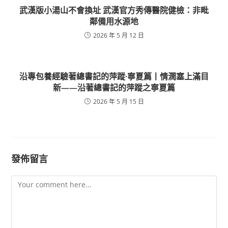
武漢版小湯山不會換址 武漢官方秀傳醫院健檢：非毗
鄰備用水源地
2026 年 5 月 12 日
沿專包養經驗著總書記的萍蹤·寧夏篇丨情潤塞上滿目
新——沿著總書記的萍蹤之寧夏篇
2026 年 5 月 15 日
發佈留言
Comment