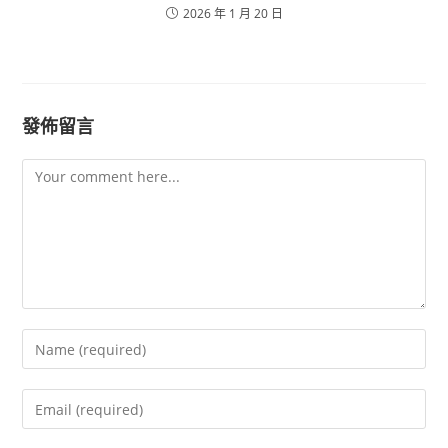
2026 年 1 月 20 日
發佈留言
Comment
Enter
your
name
Enter
or
your
username