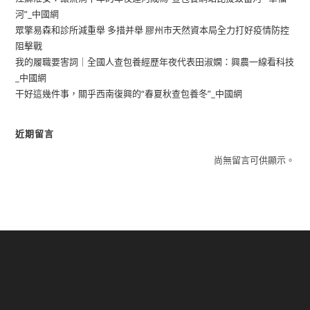
河”_中國網
眾擎易森和診所減重舉 多措并舉 膠州市天然資本局全力打好疫情防控
阻擊戰
我的履職要害詞｜全國人查包養經歷年夜代表田淑嫻：興農一線看科技
_中國網
干好這幾件事，關乎西南復興的“春夏秋查包養冬”_中國網
近期留言
尚無留言可供顯示。