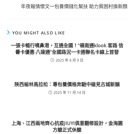
年夜報情懷文一包養價錢化幫扶 助力貧困村換新顏
YOU MIGHT ALSO LIKE
一張卡暢行噴鼻港，互通全國！“嶺南通klook 客路 信
譽卡優惠·八達通”全國路況一卡通聯名卡線上首發
2025 年 4 月 9 日
陜西榆林馬拉松：專包養價格奔馳中碰見古城新韻
2025 年 11 月 14 日
上海、江西兩地齊心抗疫JIUYI俱意翻修設計，金海園
方艙正式休艙