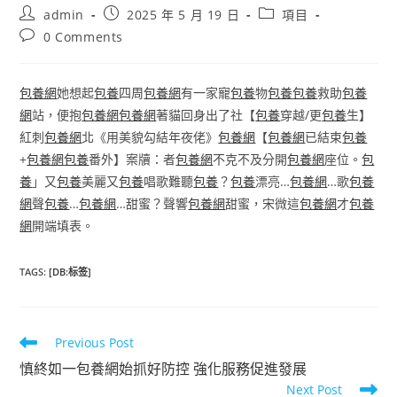
Post
Post
Post
admin
2025 年 5 月 19 日
項目
author:
published:
category:
Post
0 Comments
comments:
包養網
她想起
包養
四周
包養網
有一家寵
包養
物
包養
包養
救助
包養
網
站，便抱
包養網
包養網
著貓回身出了社【
包養
穿越/更
包養
生】
紅刺
包養網
北《用美貌勾結年夜佬》
包養網
【
包養網
已結束
包養
+
包養網
包養
番外】案牘：者
包養網
不克不及分開
包養網
座位。
包
養
」又
包養
美麗又
包養
唱歌難聽
包養
？
包養
漂亮…
包養網
…歌
包養
網
聲
包養
…
包養網
…甜蜜？聲響
包養網
甜蜜，宋微這
包養網
才
包養
網
開端填表。
TAGS
:
[DB:标签]
Read
Previous Post
more
慎終如一包養網始抓好防控 強化服務促進發展
articles
Next Post