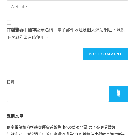
email
Enter
to
address
your
comment
to
website
comment
URL
在
瀏覽器
中儲存顯示名稱、電子郵件地址及個人網站網址，以供
(optional)
下次發佈留言時使用。
搜尋
搜
尋
近期文章
億嵐電競椅洛杉磯奧運會首輪售出400萬張門票 男子賽更受歡迎
江蘇淮安：讓流淌千年的年夜運河成為“查包養網站比擬致富河”“幸福