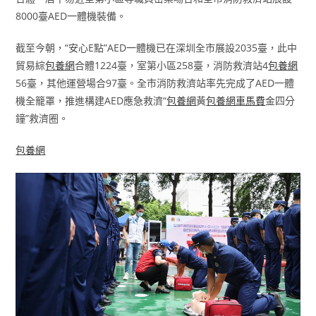
8000臺AED一體機裝備。
截至今朝，“安心E點”AED一體機已在深圳全市展設2035臺，此中
貿易綜
包養網
合體1224臺，室第小區258臺，消防救濟站4
包養網
56臺，其他運營場合97臺。全市消防救濟站率先完成了AED一體
機全籠罩，推進構建AED應急救濟“
包養網
黃
包養網車馬費
金四分
鐘”救濟圈。
包養網