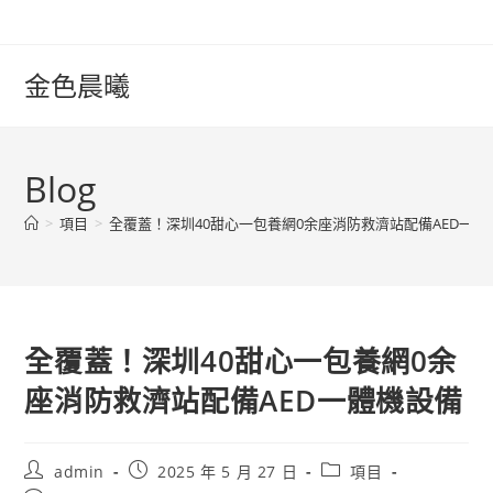
Skip
to
content
金色晨曦
Blog
>
項目
>
全覆蓋！深圳40甜心一包養網0余座消防救濟站配備AED一體
全覆蓋！深圳40甜心一包養網0余
座消防救濟站配備AED一體機設備
Post
Post
Post
admin
2025 年 5 月 27 日
項目
author:
published:
category: