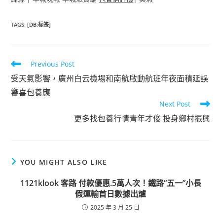
TAGS
:
[DB:标签]
Read
Previous Post
more
受天氣影響，廣州白云機場和南航啟動航班年夜面積延誤
articles
響喜包養應
Next Post
更多找包養行情青年才俊 投身鄉村振興
YOU MIGHT ALSO LIKE
1121klook 客路 付款優惠.5萬人次！鐵路“五一”小長
假運輸首日數據出爐
2025 年 3 月 25 日