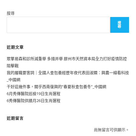
搜尋
搜
尋
近期文章
眾擎易森和診所減重舉 多措并舉 膠州市天然資本局全力打好疫情防控
阻擊戰
我的履職要害詞｜全國人查包養經歷年夜代表田淑嫻：興農一線看科技
_中國網
干好這幾件事，關乎西南復興的“春夏秋查包養冬”_中國網
6月秀傳醫院巡檢19日生肖運程
6秀傳醫院供膳月26日生肖運程
近期留言
尚無留言可供顯示。