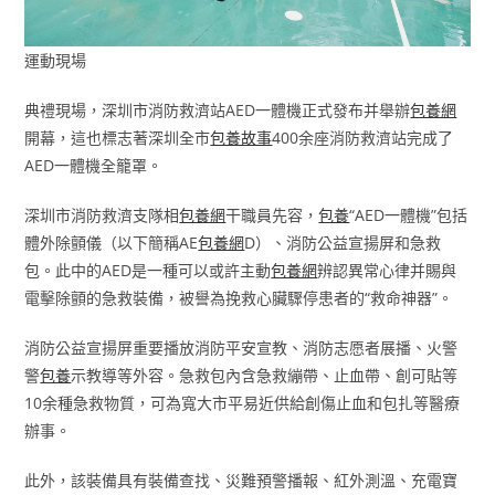
運動現場
典禮現場，深圳市消防救濟站AED一體機正式發布并舉辦
包養網
開幕，這也標志著深圳全市
包養故事
400余座消防救濟站完成了
AED一體機全籠罩。
深圳市消防救濟支隊相
包養網
干職員先容，
包養
“AED一體機”包括
體外除顫儀（以下簡稱AE
包養網
D）、消防公益宣揚屏和急救
包。此中的AED是一種可以或許主動
包養網
辨認異常心律并賜與
電擊除顫的急救裝備，被譽為挽救心臟驟停患者的“救命神器”。
消防公益宣揚屏重要播放消防平安宣教、消防志愿者展播、火警
警
包養
示教導等外容。急救包內含急救繃帶、止血帶、創可貼等
10余種急救物質，可為寬大市平易近供給創傷止血和包扎等醫療
辦事。
此外，該裝備具有裝備查找、災難預警播報、紅外測溫、充電寶