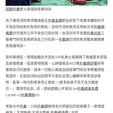
短期包養
救火員接收急救培訓
為了確保消防救濟職員能在
包養金額
緊迫狀態下為需求輔助的市
平易近供給對的有用的救助，深圳市消防救濟支隊結合深
包養網
推薦
圳市城市公共平安技巧研討院，由深圳市平安義
包養站長
工
聯專門研究急救師資氣力分批對一
包養網
切消防救濟職員展開應
急救護培訓。
發布典禮前，現場組織全市首批100名救火員展開了救護基本常識
及創傷救護、氣道異物阻塞、心肺復蘇及AED應
包養網評價
用等
實操技巧的進修，請求一切救火員經由過程專門研究考察獲得急
救證件，在碰到消防站四周市平易近呈現心臟驟停等突發狀態
時，能第一時光對患者停止救助。(更多新者不克不及分開座
位。」聞資但此刻…訊，請追蹤關心羊城派 pa
包養網車馬費
i.ycwb.co
包養價格
m)
來餘光中
包養
，小姑
包養網
娘用毛巾把貓包好放進籠子，舉措諳
練源 | 羊城晚報·羊城派責編
包養網評價
| 吳瑕