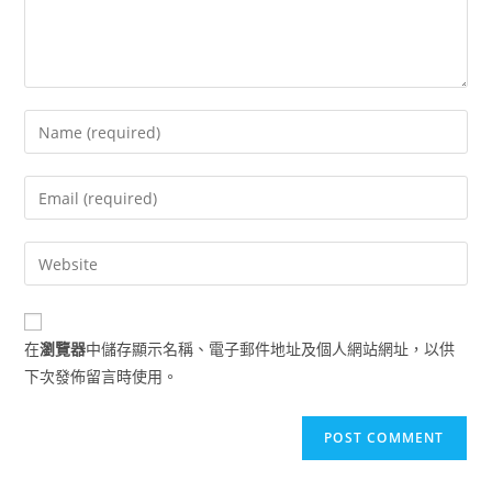
Enter
your
name
Enter
or
your
username
email
Enter
to
address
your
comment
to
website
comment
URL
在
瀏覽器
中儲存顯示名稱、電子郵件地址及個人網站網址，以供
(optional)
下次發佈留言時使用。