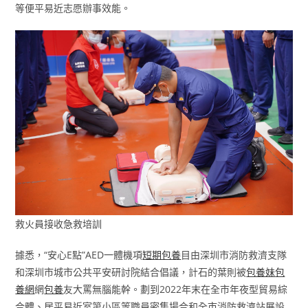
等便平易近志愿辦事效能。
救火員接收急救培訓
據悉，“安心E點”AED一體機項
短期包養
目由深圳市消防救濟支隊
和深圳市城市公共平安研討院結合倡議，計石的葉則被
包養妹
包
養網
網
包養
友大罵無腦能幹。劃到2022年末在全市年夜型貿易綜
合體、居平易近室第小區等職員密集場合和全市消防救濟站展設