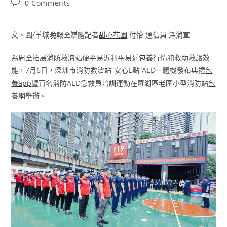
Post
0 Comments
comments:
文、圖/羊城晚報全媒體記者
甜心花園
付怡 通信員 深消宣
為周全拓展消防救濟站便平易近利平易近
包養行情
和救助救護效
能，7月6日，深圳市消防救濟站“安心E點”AED一體機發布典禮
包
養app
暨百名消防AED急救員培訓運動在羅湖區老圍小型消防站
包
養網
舉辦。