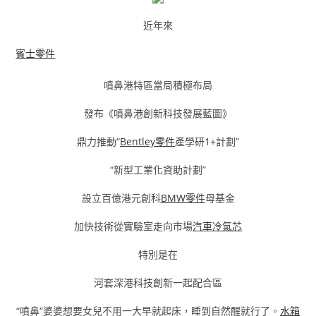
近年來
賓士零件
噴鼻港特區當局積極布局
發布《噴鼻港創新科技發展藍圖》
鼎力推動“
Bentley零件
產學研1+計劃”
“新型工業化資助計劃”
設立百億港元創科
BMW零件
母基金
加快技術從實驗室走向市場
汽車冷氣芯
特別是在
河套深港科技創新一起配合區
“噴鼻“婆婆想要女兒不用一大早就起床，睡到自然醒就行了。
水箱