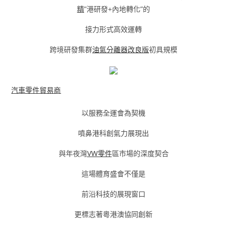
精
”港研發+內地轉化”的
接力形式高效運轉
跨境研發集群
油氣分離器改良版
初具規模
汽車零件貿易商
以服務全運會為契機
噴鼻港科創氣力展現出
與年夜灣
VW零件
區市場的深度契合
這場體育盛會不僅是
前沿科技的展現窗口
更標志著粵港澳協同創新