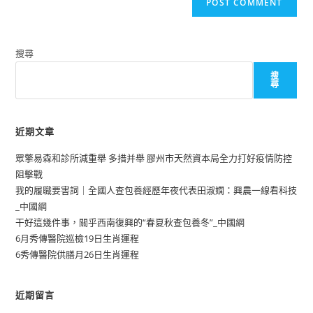
搜尋
搜
尋
近期文章
眾擎易森和診所減重舉 多措并舉 膠州市天然資本局全力打好疫情防控
阻擊戰
我的履職要害詞｜全國人查包養經歷年夜代表田淑嫻：興農一線看科技
_中國網
干好這幾件事，關乎西南復興的“春夏秋查包養冬”_中國網
6月秀傳醫院巡檢19日生肖運程
6秀傳醫院供膳月26日生肖運程
近期留言