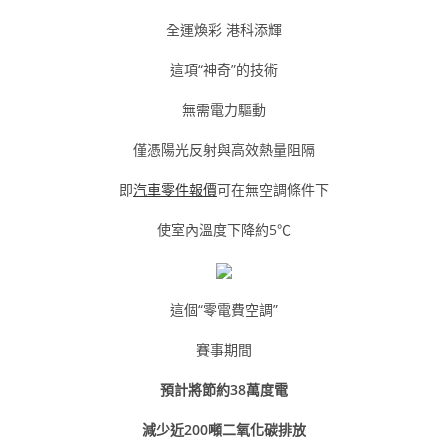
全運煥彩 港科添輝
這項“神奇”的技術
無需電力驅動
僅憑陽光反射與高效熱量阻隔
即
汽車零件報價
可在無空調條件下
使室內溫度下降約5℃
這個“零電費空調”
賽事期間
預計將節約38萬度電
減少近200噸二氧化碳排放