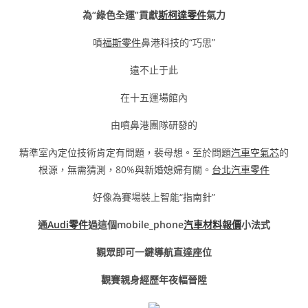
為“綠色全運”貢獻
斯柯達零件
氣力
噴
福斯零件
鼻港科技的“巧思”
遠不止于此
在十五運場館內
由噴鼻港團隊研發的
精準室內定位技術肯定有問題，裴母想。至於問題
汽車空氣芯
的
根源，無需猜測，80%與新婚媳婦有關。
台北汽車零件
好像為賽場裝上智能“指南針”
通
Audi零件
過這個mobile_phone
汽車材料報價
小法式
觀眾即可一鍵導航直達座位
觀賽親身經歷年夜幅晉陞