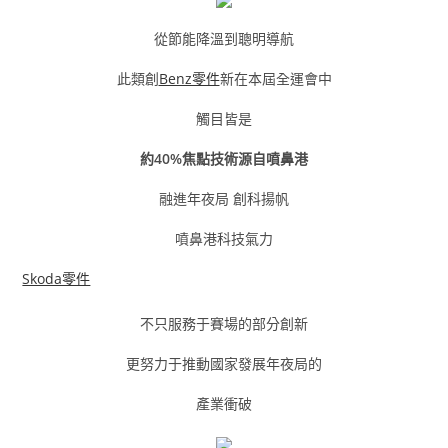
從節能降溫到聰明導航
此類創
Benz零件
新在本屆全運會中
觸目皆是
約40%焦點技術源自噴鼻港
融進年夜局 創科揚帆
噴鼻港科技氣力
Skoda零件
不只服務于賽場的部分創新
更努力于推動國家發展年夜局的
產業衝破