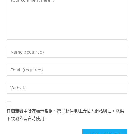
Enter
your
name
Enter
or
your
username
email
Enter
to
address
your
comment
to
website
comment
URL
在
瀏覽器
中儲存顯示名稱、電子郵件地址及個人網站網址，以供
(optional)
下次發佈留言時使用。