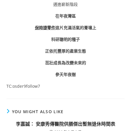
邁進嶄新階段
在年夜灣區
保時捷零件
這片充滿活氣的膏壤上
科研聰明的種子
正依托豐厚的產業生態
茁壯成長為改變未來的
參天年夜樹
TC:osder9follow7
YOU MIGHT ALSO LIKE
李嘉誠： 安康秀傳醫院供膳傑出暫無退休時間表