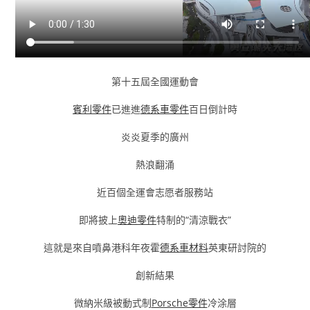
第十五屆全國運動會
賓利零件
已進進
德系車零件
百日倒計時
炎炎夏季的廣州
熱浪翻涌
近百個全運會志愿者服務站
即將披上
奧迪零件
特制的“清涼戰衣”
這就是來自噴鼻港科年夜霍
德系車材料
英東研討院的
創新結果
微納米級被動式制
Porsche零件
冷涂層