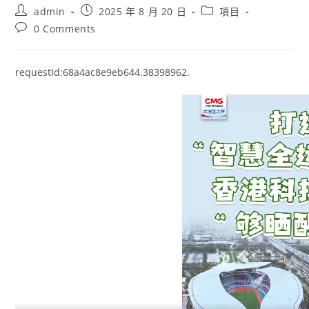
Post
Post
Post
admin
2025 年 8 月 20 日
項目
author:
published:
category:
Post
0 Comments
comments:
requestId:68a4ac8e9eb644.38398962.