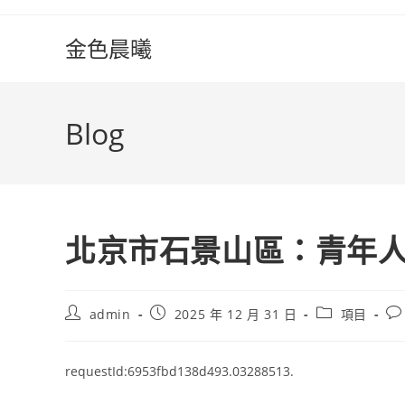
Skip
to
金色晨曦
content
Blog
北京市石景山區：青年
Post
Post
Post
Po
admin
2025 年 12 月 31 日
項目
author:
published:
category:
co
requestId:6953fbd138d493.03288513.