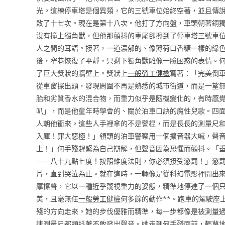
光。這棟停車塔是個異類，它的三號車位始終空著，並且傳
敗了十七次。現在是第十八次。他打了方向盤，車頭朝著銅
沒有撞上獨角獸，但他那顫抖的車尾卻擦到了停車塔三號車
人之間的耳語。接著，一道濃郁的、像薄荷口香糖一樣的綠
後，窄巷恢復了平靜，只剩下獨角獸雕像一臉困惑的表情。
了巨大獎狀的牆壁上。獎狀上
一般勞工健檢
寫著：「完美倒
從車窗探出頭，發現周圍不再是熟悉的城市街道，而是一望
胎和劣質香水的混合物，而重力似乎是隨機變化的，有時感
叭」，而是他童年時學會的、關於泊車口訣的魔性兒歌。四
人朝他衝來。這些人手裡拿的不是警棍，而是長長的測量尺
入庫！罪大惡極！」領頭的泊車警察用一個擴音器大喊，聲
上！」何手殘趕緊為自己辯解，但聲音因為恐懼而顫抖。「
——八十九點七度！按照維度法則，你必須接受懲罰！」懲罰
片，直到哭泣為止。就在這時，一輛像是從科幻電影裡開出
摩擦聲，它以一種近乎蔑視重力的姿態，精準地停進了一個
美，且毫無任
一般勞工健檢
何多餘的動作**。跑車的駕駛座
殘的方向走來。她的步伐優雅而精準，每一步都像是被測量
連測量尺都顫抖著不敢發出聲音。她走到何手殘面前，輕蔑