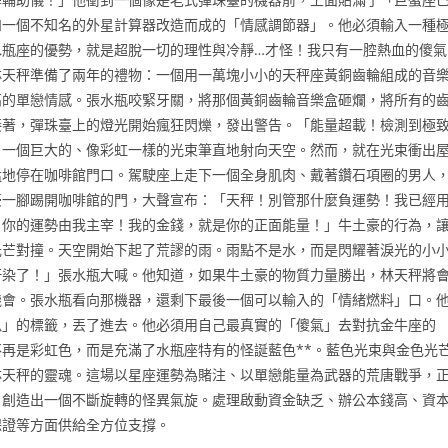
和一個不知名的外星計算器改造而成的「情感調節器」。他必須輸入一種
水瓶座的優勢，就是超脫一切的理性與冷靜…才怪！我只有一腔熱血的傻氣
林天秤準備了兩年的禮物：一個用一萬塊小小的天秤座黃銅齒輪組成的音
高的單戀情感。張水瓶咬緊牙關，將那個黃銅齒輪音樂盒砸爛，將所有的
接著，彈珠臺上的燈光開始瘋狂閃爍，發出警告。「能量超載！檢測到極
，一個巨大的、像彩虹一樣的光束筆直地射向天空。然而，就在光束衝出
猛地停在咖啡館門口。駕駛座上走下一個全身肌肉、戴著鑽石項圈的男人
豪一腳踢開咖啡館的門，大聲宣布：「天秤！別管那什麼負運勢！我已經
，你的運勢由我主宰！我的金錢，就是你的正面能量！」牛土豪的行為，
光芒對撞。天空開始下起了荒謬的雨。雨點不是水，而是閃耀著淚光的小
汙染了！」張水瓶大喊。他知道，如果牛土豪的物質力量勝出，林天秤將
機會。張水瓶看向那機器，還剩下最後一個可以輸入的「情緒燃料」口。
瓜」的標籤，丟了進去。他必須用自己最真實的「傻氣」去對抗金牛座的
再是彩虹色，而是充滿了水瓶座特有的怪誕藍色**。藍色光束與金色光
林天秤的靈魂。這場以星座運勢為賭注、以單戀能量為武器的荒唐戰爭，
，創造出一個不斷旋轉的怪異氣旋。處理啟動資金缺乏、辦公本錢高、資
保證等方面供給全方位支撐。