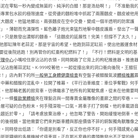
蒜泥在零點一秒內變成無菌的、純淨的白醋！那是浩劫啊！」「不准動我
種專業包水餃的極限速度，從旁邊的麵粉堆中抓起了兩團麵皮。麵皮被他
巨大麵皮。他猛地擲出，兩張麵皮在空中交疊，變成一個半透明的防禦護
盾」，薄韌而充滿彈性。藍色離子炮光束猛烈地擊中麵皮護盾，發出了一
擊，只是散發出濃郁的麵香。「這麵皮的延展性！完美！但撐不了太久！
帶走他那缸陳年老蒜泥，那是宇宙的希望。他跑到蒜泥缸前，使出他搬運食材
我們要從後院逃跑！別再管你的紅棗枸杞燃料了！」「不行！燃料是文明的基
管理中心
小嘴咬住廖沾沾的衣領，同時開啟了它背上的枸杞推進器。推進
沾沾抱著蒜泥缸、K-999咬著他，一起從撞出來的洞口衝向後院。王醋狂
你！」店內剩下的所
一般勞工身體健康檢查
有空盤子被醋酸氣波
體檢推薦
、中藥和醋酸的混亂中，拉開了帷幕。《平行泊車維度：車位爭奪戰》何
車。他那輛老舊的掀背車，彷彿繼承了他所有的駕駛焦慮，從未在他需要
戰，一條
餐飲業體檢
夾在理髮店與一間專賣金屬雕像的畫廊之間的窄巷。
一層可疑的白色粉末。何手殘深吸一口氣。將車子打了倒檔。他的車載語
限趨近於零。」「請考慮放棄治療。」他忽略了警告，開始緩慢地倒車。
折的後視鏡。當他需要它們來判斷車體與那座價值不菲的銅製獨角獸雕像
去。同時發出低語：「你還是別看了，反正你也停不好。」何手殘感覺心
跡斑斑鐵網的多層機械式停車塔，正在那片窄巷的盡頭散發出不正常的綠