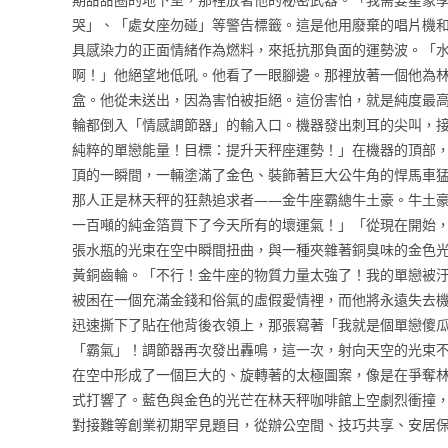
哭」、「處女座勿碰」等警告標籤。這是他用廢棄的唱片機
具感染力的正面情緒作為燃料，來抵抗那負面的運勢波。「
啊！」他絕望地低吼。他看了一眼腳邊。那裡放著一個他為
盒。他從未送出，因為害怕被拒絕。這份害怕，就是純度最
輪都倒入「情感調節器」的輸入口。機器發出刺耳的尖叫，
純粹的單戀能量！目標：提升天秤座運勢！」在機器的頂部
頂的一瞬間，一輛塗滿了金色、裝飾著巨大公牛角的悍馬車
那人正是林天秤的狂熱追求者——金牛座霸總牛土豪。牛土
一百噸的純金箔買下了今天所有的壞運氣！」「從現在開始
張水瓶的光束在空中瞬間扭曲，與一種夾雜著銅臭味的金色
黃銅齒輪。「不行！金牛座的物質力量太強了！我的單戀被
被困在一個充滿金錢和俗氣的虛假愛情裡，而他將永遠失去
迅速撕下了貼在他背後衣領上，那張寫著「我就是個單戀傻
「霸氣」！調節器再次發出轟鳴，這一次，射向天空的光束不
在空中形成了一個巨大的、旋轉著的太極圖案，像是在爭奪
式打響了。藍色與金色的光芒在林天秤咖啡館上空劇烈衝撞
對接難等創業初期罕見題目，從辦公空間、技巧共享、安居