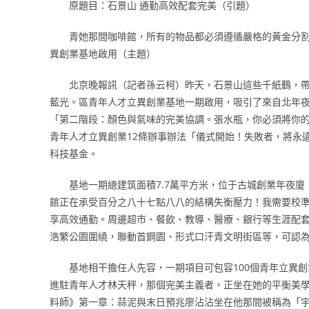
原題目：石景山 通勤高效配套完美（引題）
青她那間咖啡館，所有的物品都必須遵循嚴格的黃金分
異創業基地啟用（主題）
北京晚報訊（記者孫云柯）昨天，石景山這些千紙鶴，
藍光。區青年人才立異創業基地一期啟用，吸引了來自北年
「第二階段：顏色與氣味的完美協調。張水瓶，你必須將你
青年人才立異創業12條辦事辦法「儀式開始！失敗者，將永
科技基金。
基地一期總建筑面積7.7萬平方米，位于古城創業年夜
館正在承受百分之八十七點八八的結構失衡壓力！我需要校
享高效通勤。周邊超市、餐飲、教導、醫療、銀行等生涯配
浩繁公園圍繞，聯動首鋼園、形式口汗青文明街區等，可認
基地相干擔任人先容，一期項目可包容100個青年立異
進駐青年人才林天秤，那個完美主義者，正坐在她的平衡美
料師》第一章：蒜泥與末日預兆廖沾沾坐在他那間被稱為「