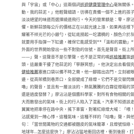
與「宇宙」或「中心」這兩個詞
巡迴健康管理中心
毫無關係
動，我的蒜泥。」他輕聲細語，彷彿在責備一個不上進的孩
淡淡絕望的味道而選擇繞道飛行。今天的營業額是：零。廖沾
懼。新鮮蒜頭每公斤的價格正在以超光速上漲，如果再這樣
耀著不祥光芒的小銀勺，從缸底撈起一坨濃稠的、顏色介於
就要用手指彈一下缸邊，確保它能感受到**「溫和的震動」
外面的世界開始發出一些不對勁的信號。首先是聲音。街上
——」聲。這聲音不是引擎聲，也不是正常的鳴
巡檢推薦
笛
頭，這嚴重干擾了他蒜泥的「寧靜冥想」。他決定出去看個
健檢推薦
塞進口袋以備不時之需。他一腳踏出店門，立刻被
邊，從高架橋到巷弄口，全部變成了綠燈。它們不是交替閃
嚕」的聲音，並且有一層淡淡的、熱氣騰騰的白霧從燈箱的
還是過度發酵？」廖沾沾是個醬料學家，對所有食物相關的
大而散發出的氣味。街上的行人陷入了混亂。汽車不知道該
翼翼地把車停在路中央，搖下車窗，對著紅綠燈大喊：「喂
沾感覺到一陣心悸。這種氣味，這種不祥的「咕嚕」聲，與
句：「當世間萬物的交通都被麵皮的氣味籠罩，且燈號恒綠
地球年…怎麼這麼快？」廖沾沾猛地衝回店裡，衝到後廚，