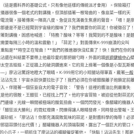
」（這是醬料界的基礎公式，只有像他這樣的傳統派才會用）。保險箱打
這儀器很像一個老式的對講機，但頂部插著一根彎曲的、像韭菜一樣的天
的電流聲，接著傳來一陣高八度、急促且充滿養生焦慮的聲音。「喂！是
！你那邊是不是已經聞到宇宙級的酸味了？我們需要你的蒜泥！你被徵召了
捏著對講機，困惑地喊道：「特務？酸味？等等！我聞到的不是酸味！是
需要每隔三小時的溫和震動！」「蒜泥？」對面傳來K-999崩潰的尖叫
！重點是**時空正在彎曲！**我們的推進器快沒紅棗了！快！我們在你的
沾沾還在糾結要不要帶上他最珍愛的那把銀勺時，外面的牆
巡迴健檢中心
的太空吉娃娃，正從牆上的破洞鑽進來。它的背上揹著一個像是小型瓦斯
—」廖沾沾驚訝地瞪大了眼睛。K-999用它的小短腿站得筆直，戴著
一般
，沾沾先生！宇宙水餃快要拉肚子了！我們必須在你被醋酸離子炮鎖定前
灌入，伴隨著一個狂妄自大的電子音效：「警告！這裡的醬油比例嚴重失
這是他的宿敵，王醋狂，已經找上門了。他的宇宙冒險，被迫從他對蒜泥
牆門邊緣，光線一瞬間被極端的酸氣扭曲。一個閃閃發光、像醋罐的機器
著「醋狂派大勝利」的霓虹燈牌，閃爍得讓人眼睛發疼，同時發出警報。
是磨砂紙。「廖沾沾！你那充滿腐敗氣味的蒜泥，是對醬料學的侮辱！必
的邪惡蒜頭付出代價！」醋罐機器人的頂端裂開，露出了一個巨大的管口
的小爪子，一把抓住了廖沾沾的褲腳催促著他。「快點！沾沾先生！那是