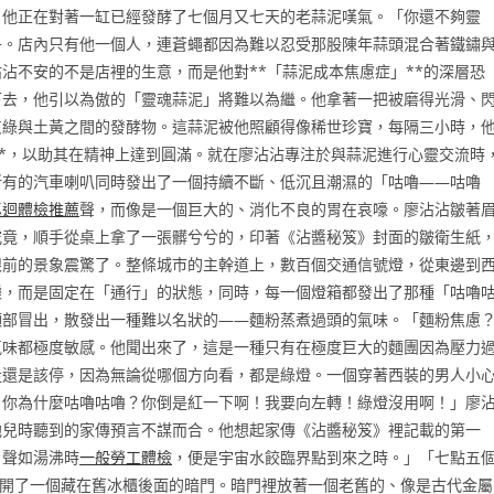
。他正在對著一缸已經發酵了七個月又七天的老蒜泥嘆氣。「你還不夠靈
子。店內只有他一個人，連蒼蠅都因為難以忍受那股陳年蒜頭混合著鐵鏽
沾不安的不是店裡的生意，而是他對**「蒜泥成本焦慮症」**的深層恐
下去，他引以為傲的「靈魂蒜泥」將難以為繼。他拿著一把被磨得光滑、
灰綠與土黃之間的發酵物。這蒜泥被他照顧得像稀世珍寶，每隔三小時，
**，以助其在精神上達到圓滿。就在廖沾沾專注於與蒜泥進行心靈交流時
所有的汽車喇叭同時發出了一個持續不斷、低沉且潮濕的「咕嚕——咕嚕
巡迴體檢推薦
聲，而像是一個巨大的、消化不良的胃在哀嚎。廖沾沾皺著
究竟，順手從桌上拿了一張髒兮兮的，印著《沾醬秘笈》封面的皺衛生紙
眼前的景象震驚了。整條城市的主幹道上，數百個交通信號燈，從東邊到
爍，而是固定在「通行」的狀態，同時，每一個燈箱都發出了那種「咕嚕
頂部冒出，散發出一種難以名狀的——麵粉蒸煮過頭的氣味。「麵粉焦慮
氣味都極度敏感。他聞出來了，這是一種只有在極度巨大的麵團因為壓力
走還是該停，因為無論從哪個方向看，都是綠燈。一個穿著西裝的男人小
！你為什麼咕嚕咕嚕？你倒是紅一下啊！我要向左轉！綠燈沒用啊！」廖
他兒時聽到的家傳預言不謀而合。他想起家傳《沾醬秘笈》裡記載的第一
、聲如湯沸時
一般勞工體檢
，便是宇宙水餃臨界點到來之時。」「七點五
打開了一個藏在舊冰櫃後面的暗門。暗門裡放著一個老舊的、像是古代金屬