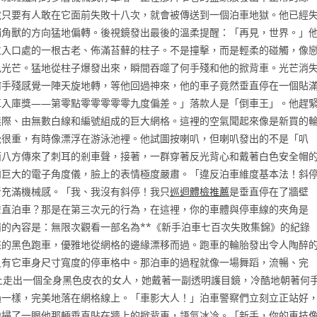
說只要有人敢在它面前失敗十八次，就會被傳送到一個泊車地獄。他已經
獨角獸的方向猛地偏轉。後視鏡發出最後的溫柔提醒：「再見，世界。」
位入口處的一根古老、佈滿苔蘚的柱子。不是撞擊，而是輕柔的碰觸，像
色光芒。猛地從柱子爆發出來，瞬間吞噬了何手殘和他的掀背車。光芒消
何手殘感覺一陣天旋地轉，等他回過神來，他的車子竟然垂直停在一個貼
車入庫獎——第零點零零零零零九度偏差。」落款人是「倒車王」。他趕
無際、由無數白線和編號組成的巨大網格。這裡的空氣聞起來像是新買的
覺很重，有時像漂浮在游泳池裡。他試圖按喇叭，但喇叭發出的不是「叭
面八方傳來了刺耳的剎車聲，接著，一群穿著反光背心和戴著白色安全帽
和巨大的電子角度儀，臉上的表情極度嚴肅。「違反泊車維度基本法！斜
音充滿機械感。「我、我沒有斜停！我只
巡迴體檢推薦
是垂直停在了牆壁
垂直泊車？那是在第三次元的行為，在這裡，你的車體與停車線的夾角是
的內容是：無限次觀看一部名為**《新手泊車七百次失敗集錦》的紀錄
來的黑色跑車，優雅地從網格的邊緣漂移而過。跑車的輪胎發出令人陶醉
只有它車身尺寸寬度的停車格中。那泊車的過程就像一場舞蹈，流暢、完
上走出一個全身黑色皮衣的女人，她戴著一副透明護目鏡，冷酷地朝著何
過一樣，完美地落在網格線上。「車影大人！」泊車警察們立刻立正站好
地掃了一眼他那輛垂直貼在牆上的掀背車，語氣冰冷。「新手，你的車技