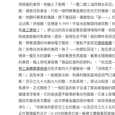
保險箱的東西。他輸入了密碼：「一醬二醋三油四辣五蒜泥
開，裡面沒有黃金，只有一個閃爍著詭異紅色光芒的儀器。
線。他顫抖著拿起儀器，按下通話鈕。儀器發出「滋——」
沾沾嗎！快接聽！這裡是 K-999！宇宙水餃聯盟特級特務
馬
員工健檢
上！」廖沾沾的耳朵被這聲音震得嗡嗡作響，他
粉過度膨脹的焦慮味！還有，我現在走不開！我的陳年老蒜泥
聲，帶著濃濃的中藥味電子雜音：「重點不是蒜泥
健檢推薦
院！別帶任何多餘的東西！除了——你那缸蒜泥！」就在廖
傳來一聲巨大的撞擊。一個穿著黑色燕尾服、戴著太陽眼鏡
的東西，桶上用毛筆寫著「極品紅棗枸杞燃料」。「你怎麼—
勞工身體健康檢查
白色手套的爪子優雅地一揮：「沒時間了
開！」話音未落，一股極致尖銳、刺鼻的酸氣猛地從店門口
衡！百分之九十九點九九的醋，才是真理！」廖沾沾知道，
焦慮中，正式開始了。一個狂妄的影子佔滿了那扇被撞破的
緩緩漂浮進來，它的底座還不斷噴射著白色醋霧。它身上掛
醋狂的聲音再次響起，這次帶著金屬回音的嘲弄，刺耳得像
淨化！」「你將為你那百分之五的醬油，以及百分之九十五
正在聚積藍色光芒。K-999特務用它穿
一般勞工健檢
著燕尾服