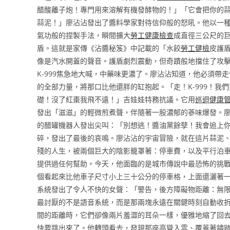
醋酸離子炮！專門用來溶解有機發酵物的！」「它會把你的
蒜泥！」廖沾沾發出了醬料學家對待信仰般的怒吼。他以一
氣功般的捏製手法，瞬間擴大
勞工健康檢查
成直徑三公尺的
盾。這就是家傳《沾醬秘笈》中記載的「水餃
勞工健檢
皮護
像是汽水開蓋的聲音。護盾劇烈震動，但奇蹟般地擋住了攻
K-999焦急地大喊，中藥味更濃了。廖沾沾知道，他必須
的全部力量，將那口比他還胖的缸抱起。「走！K-999！
礎！沒了紅棗我飛不遠！」吉娃娃特務抗議。它用
巡迴健康
發出「滋滋」的輕微煎煮聲，伴隨著一股濃郁的蔘味爆發。廖
的醋罐機器人發出尖叫：「別想逃！醬油黨餘孽！我會追上
碎，發出了最後的哀鳴。廖沾沾的宇宙冒險，就在這片蒜泥
殘的人生，被兩個巨大的陰影籠罩著：停車費，以及平行泊
提供過任何幫助。今天，他面臨的是城市傳說中最恐怖的挑
個看起來比他車子尺寸小上三十公分的停車格，上面還灑著
系統發出了令人不快的女聲：「警告，後方障礙物距離：無
最討厭的不是語音系統，而是那兩塊永遠在關鍵時刻自動收
間的距離時，它們卻像兩片羞澀的耳朵一樣，優雅地縮了回
快要跳出來了。他轉頭看去，發現那座高聳入雲、覆蓋著鏽