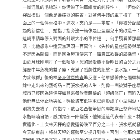
一團混亂的毛線球。你污染了泊車維度的純粹性。」「但你
突然掏出一個像是遙控器的裝置，對著何手殘的車子按了一
面上的一個停車格中。這次，夾角是——零度。「你被分配
過的新信徒。」她指了指旁邊一輛像是巨型嬰兒車的改造車
這輛車精準停入對面的針眼大小的車位裡。」何手殘看著那
活，比他想象中還要無理頭一百萬倍。《失控的星座運勢與
不是因為鬧鐘，而是因為屋頂傳來了一陣震耳欲聾的廣播聲
由於月球剛剛打了一個噴嚏，您的戀愛機率從昨日的百分之
經歷中年危機的雙子座，充滿了戲劇性的絕望。張水瓶，一
力症候群」後的標
全身健康檢查
準反應。他單戀著住在隔壁
線中走出來的藝術品。而張水瓶的人生，則像一團被獅子座
城市已經因為這個突如其來
餐飲業體檢
的「超級修正」而陷
他們無法停止地哭泣，導致城市低窪處已經形成了小型潟湖
則將失去襪子」的指令。數百名西裝筆挺的摩羯座正整齊地
水瓶喃喃自語，感到胃部一陣翻騰，他知道這代表著什麼。
實體化。上次林天秤的戀愛運勢跌至百分之二十，張水瓶就
今天結束前，將林天秤的運勢至少提升到零。否則，他那份
期甜甜圈的地下室，那裡放著他的秘密武器。「我需要星象