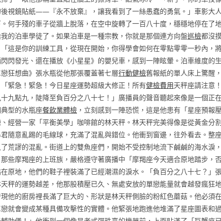
的後視鏡貼紙——『永不放棄』，讓我看到了一絲愚蠢的勇氣。」車影大
下。何手殘的車子從牆上脫落，在空中旋轉了一百八十度，穩穩地停在了
給我的泊車學徒了。如果泊車是一種宗教，你就是那個連方向盤
巡檢
都沒
：「這是你的訓練工具，從現在開始，你得學會如何在零點零零一秒內，
輛閃閃發光、還在播放《小星星》的嬰兒車，感到一陣眩暈。泊車維度的
單戀狂想曲》張水瓶從他那張覆蓋著七層
行動健檢
舊報紙的單人床上驚醒
。「緊急！緊急！今日星座運勢超級大修正！所有
健檢費用
天秤座請注意
九十九點九，陡降至負百分之八十七！」廣播員的聲音聽起來像是一個正
個典型的水瓶座
餐飲業體檢
，立刻感到一陣恐慌，這是他患有「星座預報
棟、經營一家「平衡美學」咖啡館的林天秤。林天秤完美得像是從黃金分
暴君隨意亂踢的毛線球，充滿了混亂與錯位。他衝到窗邊，往外看去。整
入了荒謬的混亂。街道上的雙魚座們，開始不受控制地流下鹹鹹的海水淚
。那些摩羯座的上班族，嚴格遵守著廣播中「摩羯座今天適合原地踏步，
站在原地，他們的鞋子裡裝滿了已經潮濕的淚水。「負百分之八十七？」
林天秤的運勢越差，他那股積壓已久、無處安放的單戀能量就會越發瘋狂
發現他的廚房裡長滿了巨大的、形狀是林天秤側臉的粉紅色蘑菇。他必須
單戀就會變成某種具備攻擊性的實體。他緊張地跑進他堆滿了星座圖表和
學輔助儀！」他衝到一個像是老式彈珠臺的機器前，上面貼滿了「巨蟹座