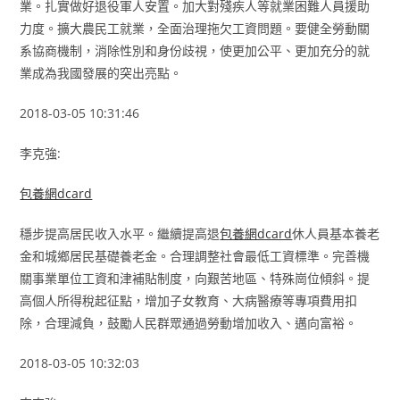
業。扎實做好退役軍人安置。加大對殘疾人等就業困難人員援助
力度。擴大農民工就業，全面治理拖欠工資問題。要健全勞動關
系協商機制，消除性別和身份歧視，使更加公平、更加充分的就
業成為我國發展的突出亮點。
2018-03-05 10:31:46
李克強:
包養網dcard
穩步提高居民收入水平。繼續提高退
包養網dcard
休人員基本養老
金和城鄉居民基礎養老金。合理調整社會最低工資標準。完善機
關事業單位工資和津補貼制度，向艱苦地區、特殊崗位傾斜。提
高個人所得稅起征點，增加子女教育、大病醫療等專項費用扣
除，合理減負，鼓勵人民群眾通過勞動增加收入、邁向富裕。
2018-03-05 10:32:03