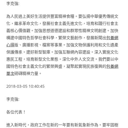
李克強:
為人民過上美好生活提供豐富精神食糧。要弘揚中華優秀傳統文
化，繼承革命文化，發展社會主義先進文化，培育和踐行社會主
義核心價值觀。加強思想道德建設和群眾性精神文明創建。加快
構建中國特色哲學社會科學，繁榮文藝創作，發展新聞出
包養網
心得
版、廣播影視、檔案等事業。加強文物保護利用和文化遺產
保護傳承。建好新型智庫。加強互聯網內容建設。深入實施文化
惠民工程，培育新型文化業態。深化中外人文交流。我們要以中
國特色社會主義文化的繁榮興盛，凝聚起實現民族復興的
包養網
單次
磅礴精神力量。
2018-03-05 10:40:45
李克強:
各位代表！
進入新時代，政府工作在新的一年要有新氣象新作為。要牢固樹