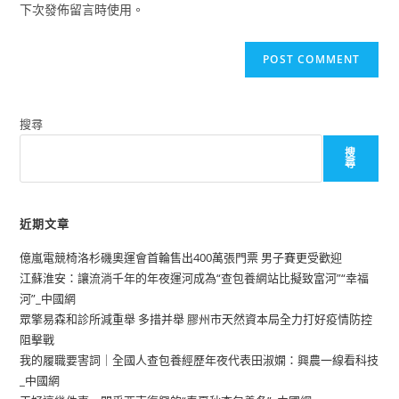
下次發佈留言時使用。
搜尋
搜
尋
近期文章
億嵐電競椅洛杉磯奧運會首輪售出400萬張門票 男子賽更受歡迎
江蘇淮安：讓流淌千年的年夜運河成為“查包養網站比擬致富河”“幸福
河”_中國網
眾擎易森和診所減重舉 多措并舉 膠州市天然資本局全力打好疫情防控
阻擊戰
我的履職要害詞｜全國人查包養經歷年夜代表田淑嫻：興農一線看科技
_中國網