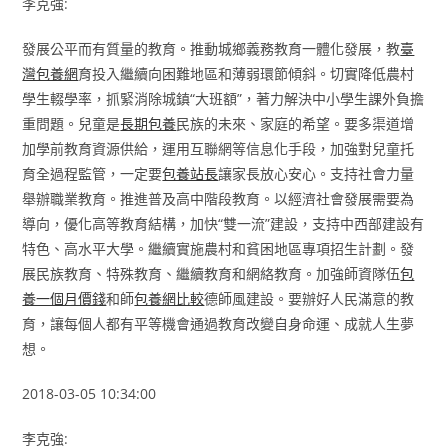
李克強:
發展公平而有質量的教育。推動城鄉義務教育一體化發展，教
臺
灣包養網
育投入繼續向困難地區和薄弱環節傾斜。切實降低農村
學生輟學率，抓緊消除城鎮“大班額”，著力解決中小學生課外負擔
重問題。兒童是
長期包養
民族的未來、家庭的希望。要多渠道增
加學前教育資源供給，運用互聯網等信息化手段，加強對兒童托
育全過程監管，一定要
包養站長
讓家長放心安心。支持社會力量
舉辦職業教育。推進普及高中階段教育。以經濟社會發展需要為
導向，優化高等教育結構，加快“雙一流”建設，支持中西部建設有
特色、高水平大學。繼續實施農村和貧困地區專項招生計劃。發
展民族教育、特殊教育、繼續教育和網絡教育。加強師資隊伍
包
養一個月價錢
和師
包養網比較
德師風建設。要辦好人民滿意的教
育，讓每個人都有平等機會通過教育改變自身命運、成就人生夢
想。
2018-03-05 10:34:00
李克強: