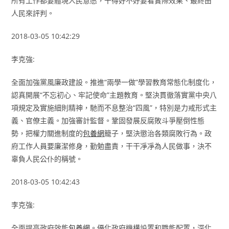
所有工作都要體現人民意愿，干得好不好要看實際效果、最終由
人民來評判。
2018-03-05 10:42:29
李克強:
全面加強黨風廉政建設。推進“兩學一做”學習教育常態化制度化，
認真開展“不忘初心、牢記使命”主題教育。堅決貫徹落實黨中央八
項規定及實施細則精神，馳而不息整治“四風”，特別是力戒形式主
義、官僚主義。加強審計監督。鞏固發展反腐敗斗爭壓倒性態
勢，把權力關進制度的
包養網
籠子，堅決懲治各類腐敗行為。政
府工作人員要廉潔修身，勤勉盡責，干干凈凈為人民做事，決不
辜負人民公仆的稱號。
2018-03-05 10:42:43
李克強:
全面提高政府效能
包養網
。優化政府機構設置和職能配置，深化