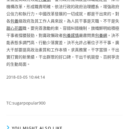
機構改革，形成職責明確、依法行政的政府治理體系，增強政府
公信力和執行力。中國改革發展的一切成就，都是干出來的。對
各
包養
級政府及其工作人員來說，為人民干事是天職、不干是失
甜心花園
職。要完善激勵約束、容錯糾錯機制，旗幟鮮明給積極
干事者撐腰鼓勁，對庸政懶政者
包養感情
嚴肅問責
包養網
。決不
能表態多調門高、行動少落實差，決不允許占著位子不干事。廣
大干部要提高政治素質和工作本領，求真務實，干字當頭，干出
實打實的新業績，干出群眾的好口碑，干出千帆競發、百舸爭流
的生動局面。
2018-03-05 10:44:14
TC:sugarpopular900
YOU MIGHT ALSO LIKE