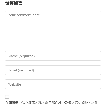
發佈留言
Comment
Enter
your
name
Enter
or
your
username
email
Enter
to
address
your
comment
to
website
comment
URL
在
瀏覽器
中儲存顯示名稱、電子郵件地址及個人網站網址，以供
(optional)