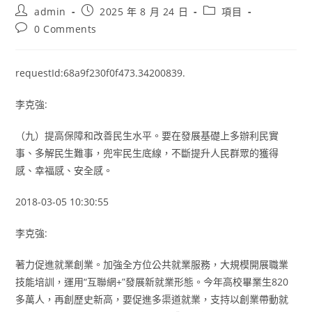
Post
Post
Post
admin
2025 年 8 月 24 日
項目
author:
published:
category:
Post
0 Comments
comments:
requestId:68a9f230f0f473.34200839.
李克強:
（九）提高保障和改善民生水平。要在發展基礎上多辦利民實
事、多解民生難事，兜牢民生底線，不斷提升人民群眾的獲得
感、幸福感、安全感。
2018-03-05 10:30:55
李克強:
著力促進就業創業。加強全方位公共就業服務，大規模開展職業
技能培訓，運用“互聯網+”發展新就業形態。今年高校畢業生820
多萬人，再創歷史新高，要促進多渠道就業，支持以創業帶動就