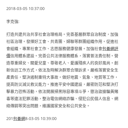
2018-03-05 10:37:00
李克強:
打造共建共治共享社會治理格局。完善基層群眾自治制度，加強
社區治理。發揮好工會、共青團、婦聯等群團組織作用。促進社
會組織、專業社會工作、志愿服務健康發展。加強社會
包養網評
價
信用體系建設。完善公共法律服務體系，落實普法責任制。營
造尊重婦女、關愛兒童、尊敬老人、愛護殘疾人的良好風尚。創
新信訪工作方式，依法及時解決群眾合理訴求。嚴格落實安全生
產責任，堅決遏制重特大事故。做好地震、氣象、地質等工作，
提高防災減災救災能力。推進平安中國建設，嚴密防范和堅決打
擊暴力恐怖活動，依法開展掃黑除惡專項斗爭，懲治盜搶騙黃賭
毒等違法犯罪活動，整治電信網絡詐騙、侵犯公民個人信息、網
絡傳銷等突出問題，維護國家安全和公共安全。
201
包養網
8-03-05 10:39:00