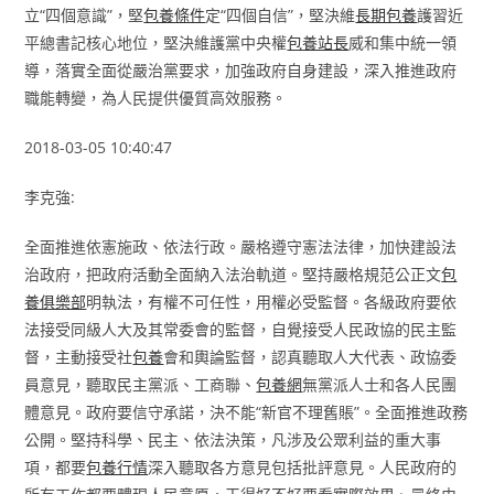
立“四個意識”，堅
包養條件
定“四個自信”，堅決維
長期包養
護習近
平總書記核心地位，堅決維護黨中央權
包養站長
威和集中統一領
導，落實全面從嚴治黨要求，加強政府自身建設，深入推進政府
職能轉變，為人民提供優質高效服務。
2018-03-05 10:40:47
李克強:
全面推進依憲施政、依法行政。嚴格遵守憲法法律，加快建設法
治政府，把政府活動全面納入法治軌道。堅持嚴格規范公正文
包
養俱樂部
明執法，有權不可任性，用權必受監督。各級政府要依
法接受同級人大及其常委會的監督，自覺接受人民政協的民主監
督，主動接受社
包養
會和輿論監督，認真聽取人大代表、政協委
員意見，聽取民主黨派、工商聯、
包養網
無黨派人士和各人民團
體意見。政府要信守承諾，決不能“新官不理舊賬”。全面推進政務
公開。堅持科學、民主、依法決策，凡涉及公眾利益的重大事
項，都要
包養行情
深入聽取各方意見包括批評意見。人民政府的