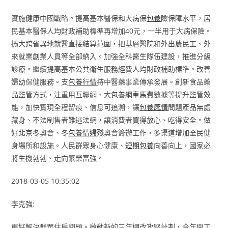
實施健康中國戰略。提高基本醫保和大病保
包養
險保障水平，居
民基本醫保人均財政補助標準再增加40元，一半用于大病保險。
擴大跨省異地就醫直接結算范圍，把基層醫院和外出農民工、外
來就業創業人員等全部納入。加強全科醫生隊伍建設，推進分級
診療。繼續提高基本公共衛生服務經費人均財政補助標準。改善
婦幼保健服務。支
包養行情
持中醫藥事業傳承發展。創新食品藥
品監管方式，注重用互聯網、大
包養網車馬費
數據等提升監管效
能，加快實現全程留痕、信息可追溯，讓
包養感情
問題產品無處
藏身、不法制售者難逃法網，讓消費者買得放心、吃得安全。做
好北京冬奧會、冬
包養情婦
殘奧會籌辦工作，多渠道增加全民健
身場所和設施。人民群眾身心健康、
短期包養
向善向上，國家必
將生機勃勃、走向繁榮富強。
2018-03-05 10:35:02
李克強:
更好解決群眾住房問題。啟動新的三年棚改攻堅計劃，今年開工