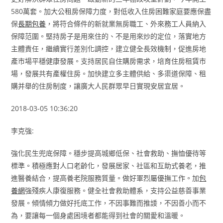
580萬套。加大公租房保障力度，對低收入住房困難家庭要應保盡
保
長期包養
，將符合條件的新就業無房職工、外來務工人員納入
保障范圍。堅持房子是用來住的、不是用來炒的定位，落實地方
主體責任，繼續實行差別化調控，建立健全長效機制，促進房地
產市場平穩健康發展。支持居民自住購房需求，培育住房租賃市
場，發展共有產權住房。加快建立多主體供給、多渠道保障、租
購并舉的住房制度，讓廣大人民群眾早日實現安居宜居。
2018-03-05 10:36:20
李克強:
強化民生兜底保障。穩步提高城鄉低保、社會救助、撫恤優待等
標準。積極應對人口老齡化，發展居家、社區和互助式養老，推
進醫養結合，提高養老院服務質量。做好軍烈屬優撫工作。加
包
養網
強殘疾人康復服務。健全社會救助體系，支持公益慈善事業
發展。傾情傾力做好托底工作，不因事難而推諉，不因善小而不
為，要讓每一個身處困境者都能得到社會的關愛和溫暖。