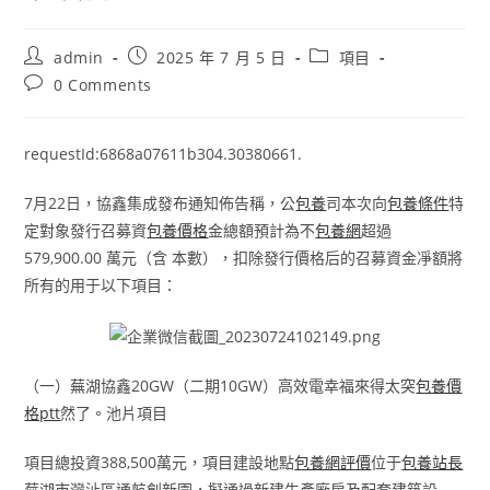
Post
Post
Post
admin
2025 年 7 月 5 日
項目
author:
published:
category:
Post
0 Comments
comments:
requestId:6868a07611b304.30380661.
7月22日，協鑫集成發布通知佈告稱，公
包養
司本次向
包養條件
特
定對象發行召募資
包養價格
金總額預計為不
包養網
超過
579,900.00 萬元（含 本數），扣除發行價格后的召募資金凈額將
所有的用于以下項目：
（一）蕪湖協鑫20GW（二期10GW）高效電幸福來得太突
包養價
格ptt
然了。池片項目
項目總投資388,500萬元，項目建設地點
包養網評價
位于
包養站長
蕪湖市灣沚區通航創新園，擬通過新建生產廠房及配套建筑設