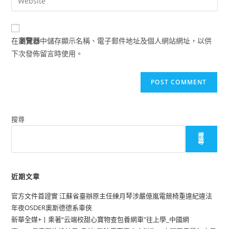
address
your
comment
to
website
comment
URL
在
瀏覽器
中儲存顯示名稱、電子郵件地址及個人網站網址，以供
(optional)
下次發佈留言時使用。
搜尋
搜
尋
近期文章
官方文件首證實 江蘇省臺辦原主任練月琴涉嚴億嵐電競椅重違紀違法
年夜OSDER奧斯德德系車俠
新華全媒+丨乘著“云端校甜心寶物查包養網車”往上學_中國網