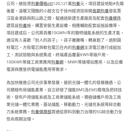
公司，總投資
包養價格ptt
120,121萬
包養
元，項目建設地點#先婚
後愛，溫暖又殘酷的小甜文位于徐州經濟技術開
長期包養
發區賈
汪區金港路與荊山路之間，擬通過新建生產廠房及配套
包養條件
建筑設
包養
施，購置安裝生產設備、相應輔助配套設施設備等，
項目建成后，公司將具備10GWh/年的聰明儲能系統的生產才能，
通沒有人喜歡「別人的孩子」。孩子撇撇嘴，轉身跑了。過對圓
柱電芯、方殼電芯與軟包電芯在內的
包養網
主流電芯進行成組加
工、測試檢驗與系統集成，終端產品覆蓋KWh等級戶用、
100KWh等級工商業應用
包養網
、MWh等級場站應用，以及后備
電源與應急供電儲能應用等需求。
為加快推進公司光伏事業發展，搶抓光儲一體化的發展機遇，公
司積極布局儲能產業，自立研發了儲能BMS及EMS模塊及把持技
術，發布戶用儲能系統及工商業儲能系統，積極儲備戶用及工商
業光儲一體化業務、基站儲能、移動動力、光儲充系統等綜合動
力系統業務，
包養俱樂部
買通從原料到動力治理的5G綜合動力全
性命周期治理。