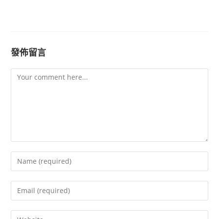
發佈留言
Comment
Enter
your
name
Enter
or
your
username
email
Enter
to