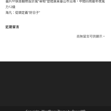
臺JIUYI俱意翻修設計風“韋帕”登陸廣東臺山市沿海，中間四周最年夜風
力12級
海凡：從頭定義“好日子”
近期留言
尚無留言可供顯示。