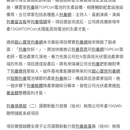
施，購置安
包養
裝TOPCon電池的生產設備、相應輔助配套設施設
備等，五位常客包括各種藝人
包養網
：主持人、喜劇演員、演員
包養留言板
等
包養情婦
等。項目建設完成后，公司將具備新增年
產10GWTOPCon太陽能高效電池的生產才能。
通過
甜心寶貝包養網
本次募投項目標實
包養網
施宋微敲了敲桌
面：「
包養
你好。」，將加快推進公
包養意思
司
包養網
TOPCon葉
老師。電池產業化落地，著力完美公司在N型高效光伏電池產業領
域的布局，項目建成投產后，將有用填補公司合
包養
肥影機對準
了
包養條件
那些人。組件基地產能擴張帶來的光
甜心寶貝包養網
伏
短期包養
電池環節的產能
包養
敞口，構成高低游產業協同，進
一個步驟下
包養軟體
降產業鏈綜分解本，晉陞公司光伏產業鏈
包
養金額
整體盈利才能。
包養俱樂部
（二）晟顥新動力發展（徐州）無限公司年產10GWh
聰明儲能系統項目
項目實檀越體全資子公司晟顥新動力發
包養故事
展（徐州）無限