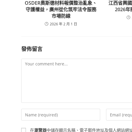
OSDER奧斯德材料報價整治亂象、
江西省興
守護權益，廣州從化筑牢法令服務
2026
市場防線
2026 年 2 月 1 日
發佈留言
Comment
Enter
Enter
your
your
name
email
在
瀏覽器
中儲存顯示名稱、電子郵件地址及個人網站網