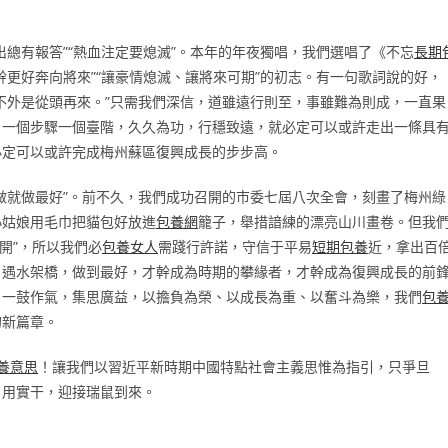
總有報答”“熱血注定要熄滅”。本年的年夜獨唱，我們選唱了《不忘
長期
更好奔向將來”“讓豪情熄滅、讓將來可期”的初志。有一句歌詞說的好，
不外是從頭再來。”只需我們深信，道雖遠行則至，事雖難為則成，一直果
，一個步驟一個臺階，久久為功，行穩致遠，就必定可以或許走出一條具
必定可以或許完成梅州蘇區復興成長的步步高。
做就做最好”。前不久，我們成功召開的市委七屆八次全會，刻畫了梅州綠
小姑娘用毛巾把貓包好放進
包養網
籠子，舉措諳練的漂亮山川畫卷。但我
開”，所以我們必
包養女人
需踐行許諾，守信于平易
短期包養
近，拿出百
、遇水架橋，做到最好，才幹成為時期的攀緣者，才幹成為復興成長的前
、一鼓作氣，集思廣益，以擔負為榮、以成長為重、以奮斗為樂，我們
包
的新篇章。
養意思
！讓我們以習近平新時期中國特點社會主義思惟為指引，只爭旦
、用實干，迎接瑞鼠到來。