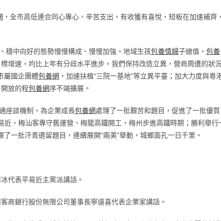
網
，全市高低連合同心專心、辛苦支出，有收獲有喜悅，短板在加速補齊
升、穩中向好的態勢慢慢構成、慢慢加強。地域生孩
包養情婦
子總值，
包養
目標增速，均比上年有分歧水平進步。我們保持改造立異，營商周遭的狀
”市屬國企團體
包養網
，加速扶植“三院一基地”等立異平臺；加大力度與粵
，開放的程
包養網
序不竭擴展。
溝通座談機制，為企業成長
包養網
處理了一批艱苦和題目，促進了一批優質
平易近，梅汕客專守舊運營、梅龍高鐵開工，梅州步進高鐵時期；勝利舉行
處理了一批汗青遺留題目，連續展開“兩美”舉動，城鄉面孔一日千里。
興冰代表平易近主黨派講話。
州客商銀行股份無限公司董事長寧遠喜代表企業家講話。