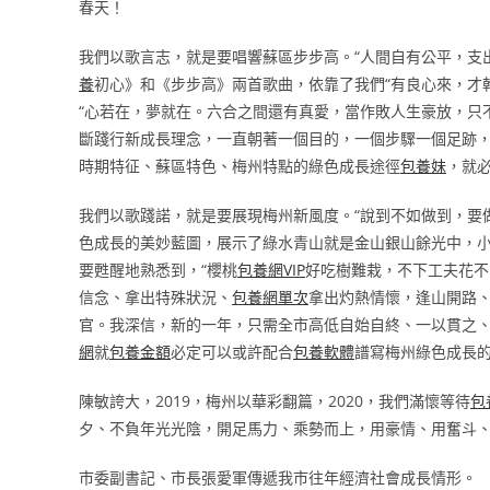
春天！
我們以歌言志，就是要唱響蘇區步步高。“人間自有公平，支出
養
初心》和《步步高》兩首歌曲，依靠了我們“有良心來，才幹
“心若在，夢就在。六合之間還有真愛，當作敗人生豪放，只
斷踐行新成長理念，一直朝著一個目的，一個步驟一個足跡
時期特征、蘇區特色、梅州特點的綠色成長途徑
包養妹
，就
我們以歌踐諾，就是要展現梅州新風度。“說到不如做到，要
色成長的美妙藍圖，展示了綠水青山就是金山銀山餘光中，
要甦醒地熟悉到，“櫻桃
包養網VIP
好吃樹難栽，不下工夫花不
信念、拿出特殊狀況、
包養網單次
拿出灼熱情懷，逢山開路
官。我深信，新的一年，只需全市高低自始自終、一以貫之
網
就
包養金額
必定可以或許配合
包養軟體
譜寫梅州綠色成長
陳敏誇大，2019，梅州以華彩翻篇，2020，我們滿懷等待
包
夕、不負年光光陰，開足馬力、乘勢而上，用豪情、用奮斗
市委副書記、市長張愛軍傳遞我市往年經濟社會成長情形。