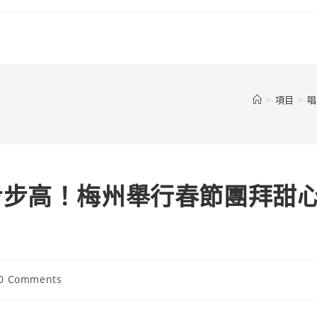
>
項目
>
唱
步步高！梅州舉行春節團拜甜
t
0 Comments
ments: