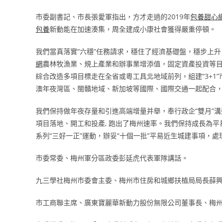
市委副書記、市長張愛軍指出，方才走過的2019年
包養甜心
包養
新動能在加速湊集，周全建成小康社會獲得嚴重停頓。
我們當真落實“六穩”任務請求，穩住了經濟基礎盤，穩步上
網
農林牧漁業、規上產業和辦事業增添值，固定資產投資等
綜合改造多項目標走在全省或粵工具北地域前列，組建“3+1
澳年夜灣區、閩贛地域、新加坡等國際、國際交通一起配合
我們保持做年夜存量和引進高端增量并舉，奉行政企“雙月”
項目落地、開工和投產, 跑出了梅州速率。我們保持成長為
系列“三好一正”運動，辦妥“十個一批”平易近生城建事項，
市委常委、梅州軍分區政委彭延虎代表軍隊講話。
九三學社梅州市委會主委、梅州市住房和城鄉扶植局局長薛
市工商聯主席、廣東寶麗華新動力股份無限公司董事長、梅