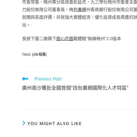
市委常委、梅州軍分區政委彭延虎，九三學社梅州市委會主
力股份無限公司董事長、梅
包養網
州客商銀行股份無限公司
就賜與高度評價，并就強大實體經濟、優化投資成長周遭的
出。
長按下圖二維碼下
甜心花園
載體驗“無線梅州”2.0版本
TAGS
:
[DB:标签]
Read
Previous Post
more
廣州南沙獲批全國首個“找包養網國際化人才特區”
articles
YOU MIGHT ALSO LIKE