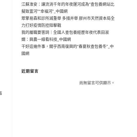
江蘇淮安：讓流淌千年的年夜運河成為“查包養網站比
擬致富河”“幸福河”_中國網
眾擎易森和診所減重舉 多措并舉 膠州市天然資本局全
力打好疫情防控阻擊戰
我的履職要害詞｜全國人查包養經歷年夜代表田淑
嫻：興農一線看科技_中國網
干好這幾件事，關乎西南復興的“春夏秋查包養冬”_中
國網
近期留言
尚無留言可供顯示。
事