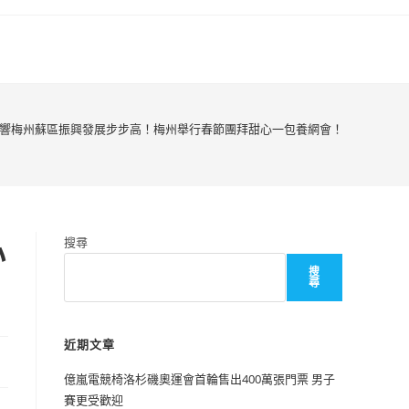
響梅州蘇區振興發展步步高！梅州舉行春節團拜甜心一包養網會！
心
搜尋
搜
尋
近期文章
億嵐電競椅洛杉磯奧運會首輪售出400萬張門票 男子
賽更受歡迎