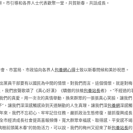
舉辦。市引導和各界人士代表歡聚一堂，共賀新春，共話成長。
委會、市當局、市政協向各界人
包養網心得
士致以新春問候和美妙祝愿。
提出黨員干部要有以國民為中間的情懷，對我們而言，這個情懷，就是對梅
上，我們放聲歌頌了《真心好漢》《驕傲的扶植
包養站長
者》。“不經過的
，用我們的真愛，用一次次的真情舉動，換來群眾的一張張真心笑臉，讓我們
子”，讓我們深深感觸感染到天道酬勤的人生真理，讓我們深
包養網
深感觸
一年來，我們不忘初心、牢牢記住任務，嚴抓政治生態修復，搶抓復興成長
全市經濟成長社會提高喜報頻傳，寬大群眾幸福感、取得感、平安感不竭
病樹前頭萬木春”的勃勃活力，可以說，我們的梅州又迎來了新
包養站長
的