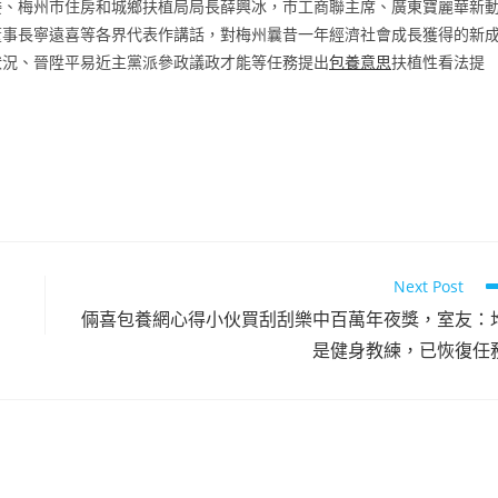
委、梅州市住房和城鄉扶植局局長薛興冰，市工商聯主席、廣東寶麗華新
董事長寧遠喜等各界代表作講話，對梅州曩昔一年經濟社會成長獲得的新
狀況、晉陞平易近主黨派參政議政才能等任務提出
包養意思
扶植性看法提
Next Post
倆喜包養網心得小伙買刮刮樂中百萬年夜獎，室友：
是健身教練，已恢復任