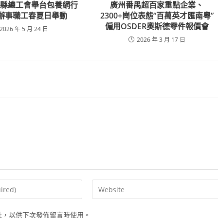
國縣總工會舉台包養網行
廣州番禺超百家重點企業、
年辦事職工春夏日舉動
2300+崗位表態“百萬英才匯南粵”
僱用OSDER奧斯德零件報價會
2026 年 5 月 24 日
2026 年 3 月 17 日
Enter
your
website
址，以供下次發佈留言時使用。