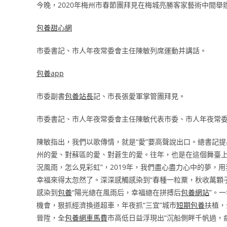
今晚，2020年梅州市春節團拜見在梅城亮勝客家藝術中間
包養甜心網
市委書記、市人年夜常委會主任陳敏列席運動并講話。
包養app
市委副書
包養站長
記、市長張愛軍掌管團拜見。
市委書記、市人年夜常委會主任陳敏代表市委、市人年夜常
陳敏指出，我們以歌傳情，就是“愛”要高聲說出口。總書記
州的愛、對蘇區的愛、對蒼生的愛。往年，也是在這個舞臺
況風雨，怎么見彩虹”，2019年，我們盡心盡力心中的夢
幸福來得太忽然了。深深感觸感染到“春種一粒粟，秋收萬顆
感染到
包養
“陽光總在風雨后，幸福總在拼搏后
包養網站
”。
機會，狠抓經濟換道超車，年夜抓“三宜”城市
短期包養
扶植，
晉陞，全
包養網車馬費
市高低日益浮現出“沉船側畔千帆過，