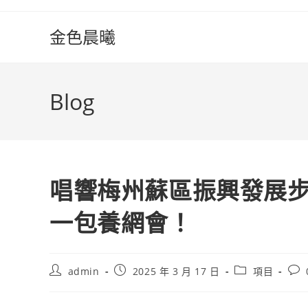
Skip
to
金色晨曦
content
Blog
唱響梅州蘇區振興發展
一包養網會！
Post
Post
Post
Pos
admin
2025 年 3 月 17 日
項目
author:
published:
category:
com