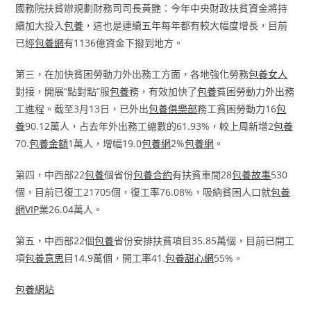
國務院扶貧辦規劃財務司司長黃艷：今年中央財政扶貧資金將持
續加大投入
包養
，這也是連續五年每年都有較大幅度增長，目前
已經
包養網
有1136億資金下撥到地方。
第三，在加快貧困勞動力外出務工方面，各地強化勞務
包養女人
對接，開展“點對點”服
包養
務，有效加快了
包養
貧困勞動力外出務
工進程。截至3月13日，已外出
包養俱樂部
務工貧困勞動力16
包
養
90.12萬人，占去年外出務工總數的61.93%，較上周新增2
包養
70.
包養金額
1萬人，增幅19.0
包養網
2%
包養網
。
第四，中西部22
包養
個省份
包養合約
有扶貧車間28
包養故事
530
個，目前已復工21705個，復工率76.08%，吸納貧困人口就
包養
網VIP
業26.04萬人。
第五，中西部22個
包養
省份安排扶貧項目35.85萬個，目前已開工
項
包養意思
目14.9萬個，開工率41.
包養甜心網
55%。
包養網站