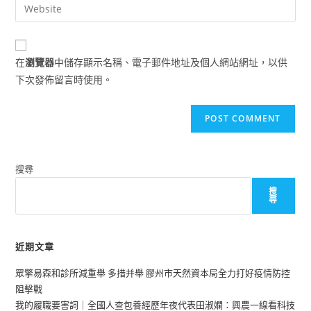
Enter
to
address
your
comment
to
website
comment
URL
在
瀏覽器
中儲存顯示名稱、電子郵件地址及個人網站網址，以供
(optional)
下次發佈留言時使用。
搜尋
搜
尋
近期文章
眾擎易森和診所減重舉 多措并舉 膠州市天然資本局全力打好疫情防控
阻擊戰
我的履職要害詞｜全國人查包養經歷年夜代表田淑嫻：興農一線看科技