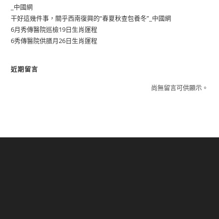
_中國網
干好這幾件事，關乎西南復興的“春夏秋查包養冬”_中國網
6月秀傳醫院巡檢19日生肖運程
6秀傳醫院供膳月26日生肖運程
近期留言
尚無留言可供顯示。