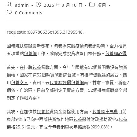
Post
Post
Post
admin
2025 年 8 月 10 日
項目
author:
published:
category:
Post
0 Comments
comments:
requestId:689780636c1395.31395548.
國務院扶貧辦最新發布，
包養
為克服疫情
包養網
影響，全力推進
五項重點
包養網
工作，確保完成脫貧攻堅目標任務。
包養網心得
首先，在掛牌
包養
督戰方面，今年全國還有52個貧困縣沒有脫貧
摘帽，國家在這52個縣實施掛牌督戰。有掛牌督戰縣的廣西、四
川
包養女人
、貴州、云
包養網評價
包養網
南、甘肅、寧夏、新疆7
個省、自治區，目前全部制定了實施方案，52個掛牌督戰縣全部
制定了作戰方案。
其次，在加快扶
包養網
貧資金劃撥使用方面，
包養網車馬費
目前
東部9省市已向中西部扶貧協作地區
包養
撥付財政援助資金2
包養
價格
25.61億元，完成今
包養網單次
年協議數的99.08%。