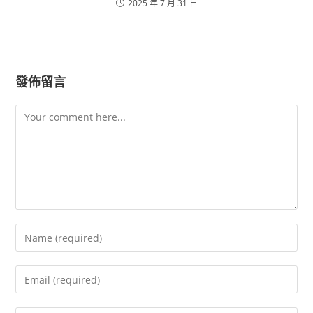
2025 年 7 月 31 日
發佈留言
Comment
Enter
your
name
Enter
or
your
username
email