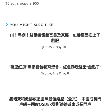
TC:sugarpopular900
YOU MIGHT ALSO LIKE
Hi！粵劇！駐穗總領館官員及家屬一包養經歷換上了
戲服
2025 年 3 月 10 日
“萬里紅道”專家喜包養齊聚會，紅色游玩碰出“金點子”
2025 年 4 月 15 日
擁堵費和低排放區國際最佳經歷（全文）_中國成長門
戶網－國度OSDER奧斯德德系車成長門戶