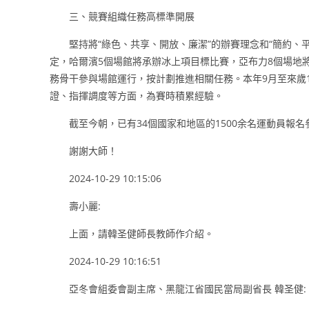
三、競賽組織任務高標準開展
堅持將“綠色、共享、開放、廉潔”的辦賽理念和“簡約、
定，哈爾濱5個場館將承辦冰上項目標比賽，亞布力8個場地
務骨干參與場館運行，按計劃推進相關任務。本年9月至來歲
證、指揮調度等方面，為賽時積累經驗。
截至今朝，已有34個國家和地區的1500余名運動員報
謝謝大師！
2024-10-29 10:15:06
壽小麗:
上面，請韓圣健師長教師作介紹。
2024-10-29 10:16:51
亞冬會組委會副主席、黑龍江省國民當局副省長 韓圣健: