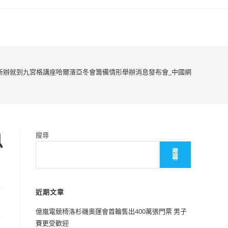
新辦就到九宮格講座哈爾濱亞冬會籌備情形舉辦消息發布會_中國網
息
搜尋
搜
尋
近期文章
億嵐電競椅洛杉磯奧運會首輪售出400萬張門票 男子
賽更受歡迎