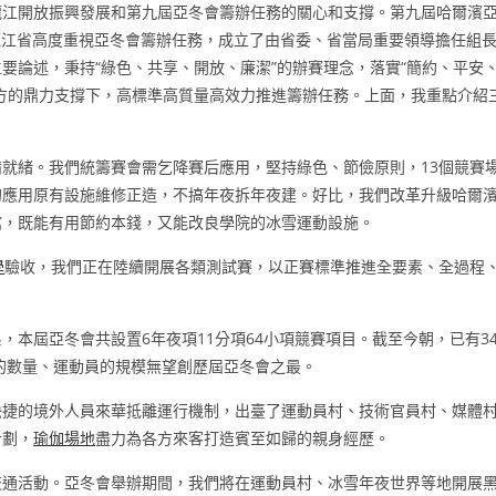
龍江開放振興發展和第九屆亞冬會籌辦任務的關心和支撐。第九屆哈爾濱
。黑龍江省高度重視亞冬會籌辦任務，成立了由省委、省當局重要領導擔任組
要論述，秉持“綠色、共享、開放、廉潔”的辦賽理念，落實“簡約、平安
方的鼎力支撐下，高標準高質量高效力推進籌辦任務。上面，我重點介紹
就緒。我們統籌賽會需乞降賽后應用，堅持綠色、節儉原則，13個競賽
的應用原有設施維修正造，不搞年夜拆年夜建。好比，我們改革升級哈爾
館，既能有用節約本錢，又能改良學院的冰雪運動設施。
學
驗收，我們正在陸續開展各類測試賽，以正賽標準推進全要素、全過程
本屆亞冬會共設置6年夜項11分項64小項競賽項目。截至今朝，已有3
區的數量、運動員的規模無望創歷屆亞冬會之最。
快捷的境外人員來華抵離運行機制，出臺了運動員村、技術官員村、媒體
計劃，
瑜伽場地
盡力為各方來客打造賓至如歸的親身經歷。
交通活動。亞冬會舉辦期間，我們將在運動員村、冰雪年夜世界等地開展