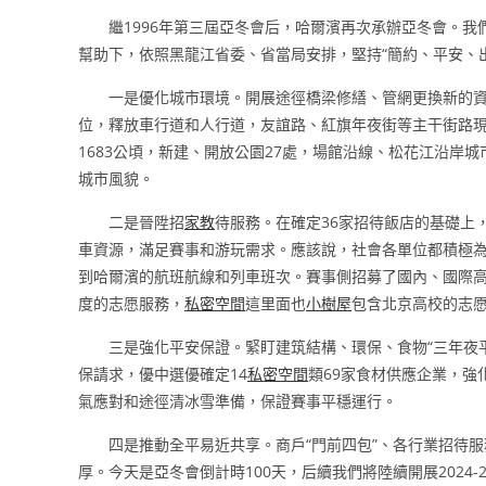
繼1996年第三屆亞冬會后，哈爾濱再次承辦亞冬會。
幫助下，依照黑龍江省委、省當局安排，堅持“簡約、平安、
一是優化城市環境。開展途徑橋梁修繕、管網更換新的
位，釋放車行道和人行道，友誼路、紅旗年夜街等主干街路現
1683公頃，新建、開放公園27處，場館沿線、松花江沿岸
城市風貌。
二是晉陞招
家教
待服務。在確定36家招待飯店的基礎上
車資源，滿足賽事和游玩需求。應該說，社會各單位都積極
到哈爾濱的航班航線和列車班次。賽事側招募了國內、國際高
度的志愿服務，
私密空間
這里面也
小樹屋
包含北京高校的志
三是強化平安保證。緊盯建筑結構、環保、食物“三年夜
保請求，優中選優確定14
私密空間
類69家食材供應企業，
氣應對和途徑清冰雪準備，保證賽事平穩運行。
四是推動全平易近共享。商戶“門前四包”、各行業招待服
厚。今天是亞冬會倒計時100天，后續我們將陸續開展2024-