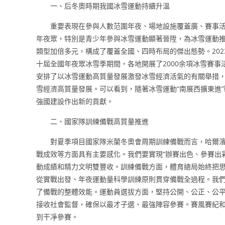
一、后冬奧時期我國冰雪運動持續升溫
重要表現在參與人數范圍年夜、場地設施覆蓋廣、賽事
年夜眾，特別是青少年參與冰雪運動顯著晉陞，為冰雪運動
類型加倍多元，構成了覆蓋全國、四時布局的傑出態勢。2023
十屆全國年夜眾冰雪季期間，各地開展了2000余項冰雪賽事
安排了以冰雪運動高質量發展激發冰雪經濟活氣的有關舉措
雪經濟高質量發展。可以看到，隨著冰雪運動“南展西擴東進
強國建設作出新的貢獻。
二、國家隊訓練備戰高質量推進
對夏季項目國家隊米蘭冬奧會周期訓練備戰而言，哈爾
戰成效等方面具有主要感化。我們要實現“辦賽出色、參賽出彩
動成績和精力文明雙豐收。訓練備戰方面，體育總局始終把思
從實戰出發、年夜運動量科學訓練原則貫穿備戰全過程。我
了備戰的整體效能。運動員選拔方面，堅持公開、公正、公
接收社會監督，確保以最才子選、最強陣容參賽。賽風賽紀
到干凈參賽。