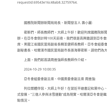
requestId:69543e16c48ab8.32759764.
國務院新聞辦新聞局局長、新聞發言人 壽小麗:
密斯們、師長教師們，大師上午好！歡迎列席國務院新聞
辦。在亞冬會倒計時100天前夜，我們很是高興邀請到亞冬
席、黑龍江省國民當局副省長韓圣健師長教師，亞冬會組委
副秘書長、哈爾濱市國民當局副市長張海華密斯，請他們為
上面，我們起首請周進強師長教師作介紹。
2024-10-29 10:00:35
亞冬會組委會副主席、中國奧委會副主席 周進強:
列位媒體伴侶，大師上午好！在習近平總書記和黨中心、
式發展，“三億人參與冰雪運動”成為現實。哈爾濱亞冬會是繼
點情況。