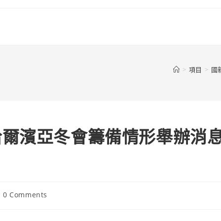
>
項目
>
國
哈爾濱亞冬會籌備情形舉辦消
st
0 Comments
mments: