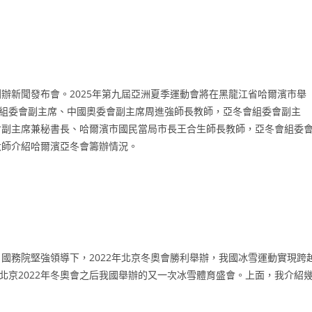
辦新聞發布會。2025年第九屆亞洲夏季運動會將在黑龍江省哈爾濱市舉
會組委會副主席、中國奧委會副主席周進強師長教師，亞冬會組委會副主
會副主席兼秘書長、哈爾濱市國民當局市長王合生師長教師，亞冬會組委
大師介紹哈爾濱亞冬會籌辦情況。
國務院堅強領導下，2022年北京冬奧會勝利舉辦，我國冰雪運動實現跨
北京2022年冬奧會之后我國舉辦的又一次冰雪體育盛會。上面，我介紹