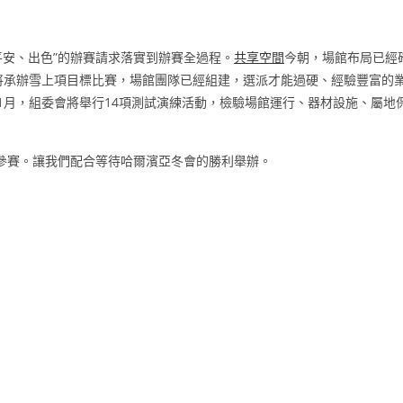
平安、出色”的辦賽請求落實到辦賽全過程。
共享空間
今朝，場館布局已經
將承辦雪上項目標比賽，場館團隊已經組建，選派才能過硬、經驗豐富的
1月，組委會將舉行14項測試演練活動，檢驗場館運行、器材設施、屬地
名參賽。讓我們配合等待哈爾濱亞冬會的勝利舉辦。