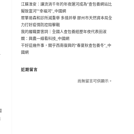
江蘇淮安：讓流淌千年的年夜運河成為“查包養網站比
擬致富河”“幸福河”_中國網
眾擎易森和診所減重舉 多措并舉 膠州市天然資本局全
力打好疫情防控阻擊戰
我的履職要害詞｜全國人查包養經歷年夜代表田淑
嫻：興農一線看科技_中國網
干好這幾件事，關乎西南復興的“春夏秋查包養冬”_中
國網
會
近期留言
尚無留言可供顯示。
越
幾