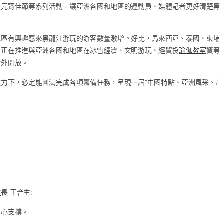
度元宵佳節等系列活動，讓亞洲各國和地區的運動員、媒體記者更好清楚
地區有興趣愿來黑龍江游玩的游客數量激增。好比，馬來西亞、泰國、柬
們正在推進與亞洲各國和地區在冰雪經濟、文明游玩、經貿投
瑜伽教室
資
對外開放。
力下，必定能圓滿完成各項籌備任務，呈現一屆“中國特點、亞洲風采、
教
長 王合生:
關心支撐。