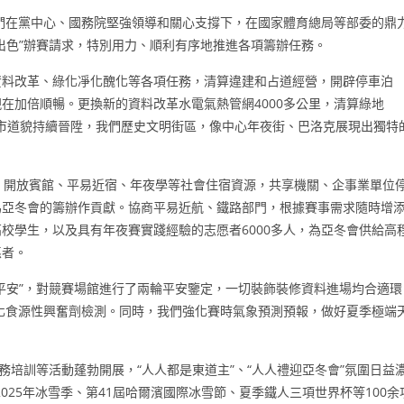
我們在黨中心、國務院堅強領導和關心支撐下，在國家體育總局等部委的鼎
出色”辦賽請求，特別用力、順利有序地推進各項籌辦任務。
資料改革、綠化凈化醜化等各項任務，清算違建和占道經營，開辟停車泊
在加倍順暢。更換新的資料改革水電氣熱管網4000多公里，清算綠地
城市道貌持續晉陞，我們歷史文明街區，像中心年夜街、巴洛克展現出獨特
，開放賓館、平易近宿、年夜學等社會住宿資源，共享機關、企事業單位
為亞冬會的籌辦作貢獻。協商平易近航、鐵路部門，根據賽事需求隨時增
校學生，以及具有年夜賽實踐經驗的志愿者6000多人，為亞冬會供給高
愿者。
平安”，對競賽場館進行了兩輪平安鑒定，一切裝飾裝修資料進場均合適環
強化食源性興奮劑檢測。同時，我們強化賽時氣象預測預報，做好夏季極端
務培訓等活動蓬勃開展，“人人都是東道主”、“人人禮迎亞冬會”氛圍日益
2025年冰雪季、第41屆哈爾濱國際冰雪節、夏季鐵人三項世界杯等100余