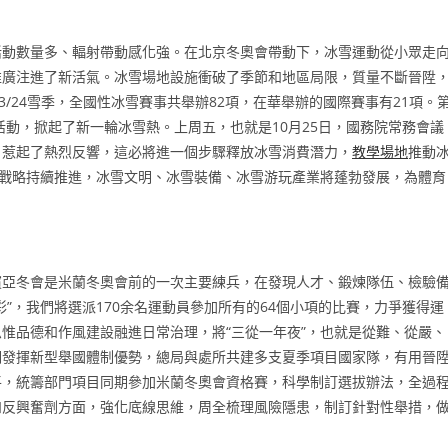
活動數量多、輻射帶動感化強。在北京冬奧會帶動下，冰雪運動從小眾走
推廣注進了新活氣。冰雪場地設施衝破了季節和地區局限，質量不斷晉陞
/24雪季，全國性冰雪賽事共舉辦82項，在華舉辦的國際賽事有21項。
活動，掀起了新一輪冰雪熱。上周五，也就是10月25日，國務院常務會議
，惹起了熱烈反響，這必將進一個步驟釋放冰雪消費潛力，
教學場地
推動
”戰略持續推進，冰雪文明、冰雪裝備、冰雪游玩產業將蓬勃發展，為體育
濱亞冬會是米蘭冬奧會前的一次主要練兵，在發現人才、鍛煉隊伍、檢驗
”，我們將選派170余名運動員參加所有的64個小項的比賽，力爭獲得運
惟品德和作風建設融進日常治理，將“三從一年夜”，也就是從難、從嚴、
們發揮新型舉國體制優勢，總局與處所共建多支夏季項目國家隊，有用晉
平，統籌部門項目同期參加米蘭冬奧會資格賽，科學制訂選拔辦法，全過
和反興奮劑方面，強化底線思維，周全梳理風險隱患，制訂針對性舉措，