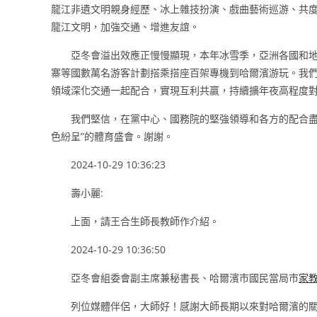
龍江非遺文明親身經歷、冰上雜技扮演、戲曲藝術巡游、共
龍江文明，加強交通、增進友誼。
亞冬會溢出效應正慢慢顯現，本年冰雪季，亞洲各國和
寨等國數萬名游客計劃搭乘搭座百架專機到哈爾濱游玩。我
領域深化交通一起配合，實現互利共贏，持續擴年夜高程度
我們堅信，在黨中心、國務院的堅強領導和各方的配合盡
色紛呈”的體育盛會。謝謝。
2024-10-29 10:36:23
壽小麗:
上面，請王合生師長教師作介紹。
2024-10-29 10:36:50
亞冬會組委會副主席兼秘書長、哈爾濱市國民當局市
家
列位媒體伴侶，大師好！感謝大師長期以來對哈爾濱的