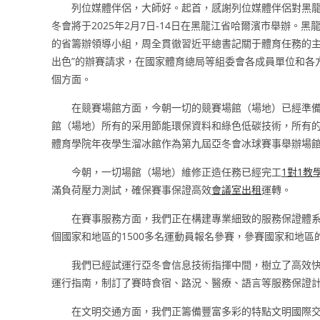
列位媒體伴侶，大師好。起首，感謝列位媒體伴侶對黑
冬會將于2025年2月7日-14日在黑龍江省哈爾濱市舉辦
的省籌辦領導小組，周全貫徹習近平總書記關于體育任務的主
出色”的辦賽請求，在國家體育總局等組委會各成員單位和各
個方面。
在競賽場館方面，今朝一切的競賽場館（場地）已經準備
館（場地）所有的采用節能環保資料和綠色低碳技術，所有
體育學院年夜學生溜冰館作為第九屆亞冬會冰球賽事舉辦場
今朝，一切場館（場地）維修正造任務已經完工
1對1教
滿負荷壓力測試，確保賽事保證高效
會議室出租
運轉。
在賽事服務方面，我們正在構建專業細致的服務保證體系，
個國家和地區的1500多名運動員報名參賽，參賽國家和地
我們已經試運行亞冬會信息技術指揮中間，樹立了高效
運行指南，制訂了賽時食宿、路況、醫療、語言等服務保證
在文明交通方面，我們正籌備豐富多彩的特點文明國際