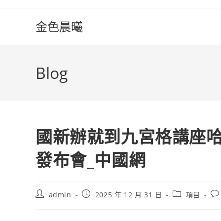
Skip
to
金色晨曦
content
Blog
國新辦就到九宮格講座
發布會_中國網
Post
Post
Post
Po
admin
2025 年 12 月 31 日
項目
author:
published:
category:
co