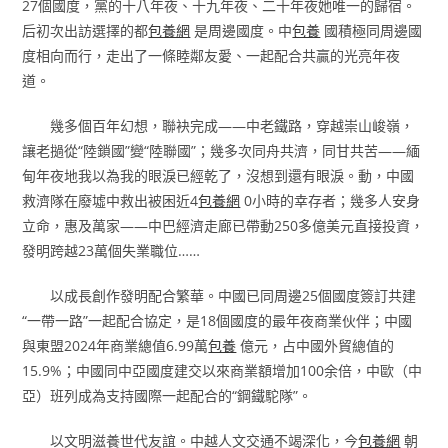
27個國度，黨的十八年夜、十九年夜、二十年夜她唯一的歸宿。
后初次出訪選擇的都
包養網
是周邊國度。中
包養
國積極同周邊國
度相向而行，走出了一條睦鄰友愛、一起配合共贏的光亮年夜
道。
幾多個百年幻想，聯袂完成——中老鐵路，穿越崇山峻嶺，
讓老撾從“陸鎖國”變“陸聯國”；幾多次同舟共濟，同甘共苦——緬
甸年夜地我以為我的眼淚已經乾了，沒想到還有眼淚。動，中國
救濟隊在廢墟中救出被困近4
包養網
0小時的幸存者；幾多人安身
立命，惠及萬家——中巴經濟走廊已帶動250多億美元直接投資，
發明跨越23萬個失業職位……
以成長創作發明配合繁華。中國已同周邊25個國度簽訂共建
“一帶一路”一起配合協定，是18個國度的最年夜商業伙伴；中國
與東盟2024年商業總值6.99萬
包養
億元，占中國外貿總值的
15.9%；中國同中亞國度建交以來商業額增加100余倍，中歐（中
亞）班列成為支持國際一起配合的“鋼鐵駝隊”。
以文明滋養世代友誼。中越人文交通不竭深化，今
包養網
朝