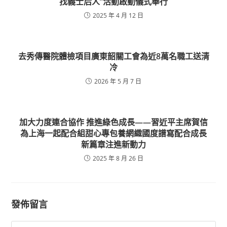
找義士后人”活動啟動儀式舉行
2025 年 4 月 12 日
去秀傳醫院體檢項目廣東韶關工會為近8萬名職工送清
冷
2026 年 5 月 7 日
加大力度連合協作 推進綠色成長——習近平主席賀信
為上海一起配合組甜心專包養網織國度譜寫配合成長
新篇章注進新動力
2025 年 8 月 26 日
發佈留言
Comment