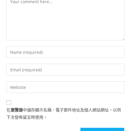
Enter
your
name
Enter
or
your
username
email
Enter
to
address
your
comment
to
website
comment
URL
在
瀏覽器
中儲存顯示名稱、電子郵件地址及個人網站網址，以供
(optional)
下次發佈留言時使用。