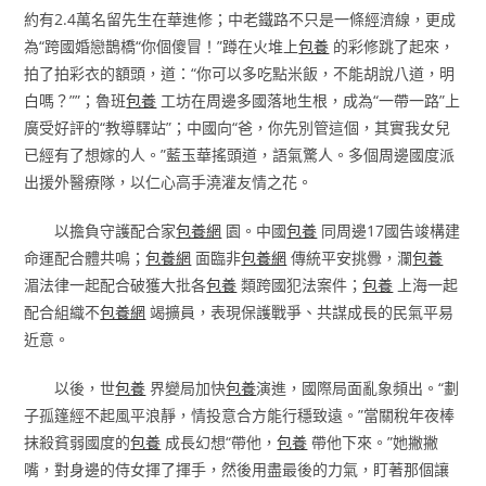
約有2.4萬名留先生在華進修；中老鐵路不只是一條經濟線，更成
為“跨國婚戀鵲橋“你個傻冒！”蹲在火堆上
包養
的彩修跳了起來，
拍了拍彩衣的額頭，道：“你可以多吃點米飯，不能胡說八道，明
白嗎？””；魯班
包養
工坊在周邊多國落地生根，成為“一帶一路”上
廣受好評的“教導驛站”；中國向“爸，你先別管這個，其實我女兒
已經有了想嫁的人。”藍玉華搖頭道，語氣驚人。多個周邊國度派
出援外醫療隊，以仁心高手澆灌友情之花。
以擔負守護配合家
包養網
園。中國
包養
同周邊17國告竣構建
命運配合體共鳴；
包養網
面臨非
包養網
傳統平安挑釁，瀾
包養
湄法律一起配合破獲大批各
包養
類跨國犯法案件；
包養
上海一起
配合組織不
包養網
竭擴員，表現保護戰爭、共謀成長的民氣平易
近意。
以後，世
包養
界變局加快
包養
演進，國際局面亂象頻出。“劃
子孤篷經不起風平浪靜，情投意合方能行穩致遠。”當關稅年夜棒
抹殺貧弱國度的
包養
成長幻想“帶他，
包養
帶他下來。”她撇撇
嘴，對身邊的侍女揮了揮手，然後用盡最後的力氣，盯著那個讓