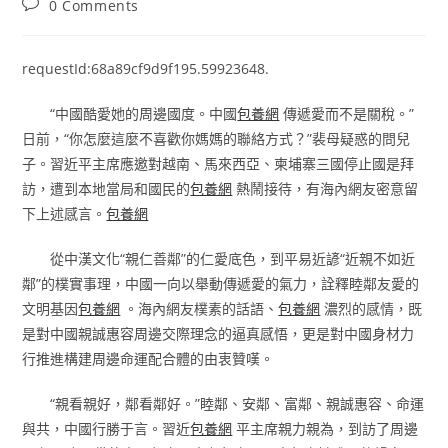
Post
0 Comments
comments:
requestId:68a89cf9d9f195.59923648.
“中國酷愛她的周邊國度。中國
包養網
傳遞愛而不是關稅。”
日前，“你怎麼這麼不喜歡你媽媽的聯絡方式？”裴母疑惑的問兒
子。習近平主席應邀對越南、馬來西亞、柬埔寨三國停止國是拜
訪，遭到本地當局和國民的
包養網
熱鬧接待，有海內網友密意留
下上述感言。
包養網
從中漢文化“親仁善鄰”的仁愛底色，到平易近諺“近親不如近
鄰”的樸實事理，中國一向以舉動傳遞愛的氣力，詮釋睦鄰友愛的
文明基因
包養網
。海內網友樸素的話語、
包養網
濃烈的感情，既
是對中國親誠惠容周邊交際理念的逼真感悟，更是對中國身材力
行推進構建周邊命運配合體的由衷贊嘆。
“親看親好，鄰看鄰好。”睦鄰、安鄰、富鄰、親誠惠容、命運
與共，中國行勝于言。習近
包養網
平主席親力親為，到訪了周邊