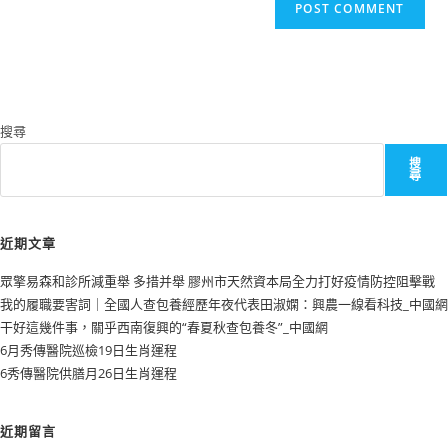
搜尋
搜
尋
近期文章
眾擎易森和診所減重舉 多措并舉 膠州市天然資本局全力打好疫情防控阻擊戰
我的履職要害詞｜全國人查包養經歷年夜代表田淑嫻：興農一線看科技_中國網
干好這幾件事，關乎西南復興的“春夏秋查包養冬”_中國網
6月秀傳醫院巡檢19日生肖運程
6秀傳醫院供膳月26日生肖運程
近期留言