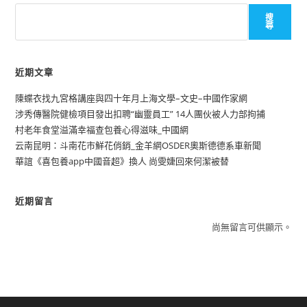
搜
尋
近期文章
陳蝶衣找九宮格講座與四十年月上海文學–文史–中國作家網
涉秀傳醫院健檢項目發出扣聘“幽靈員工” 14人團伙被人力部拘捕
村老年食堂溢滿幸福查包養心得滋味_中國網
云南昆明：斗南花市鮮花俏銷_金羊網OSDER奧斯德德系車新聞
華誼《喜包養app中國音超》換人 尚雯婕回來何潔被替
近期留言
尚無留言可供顯示。