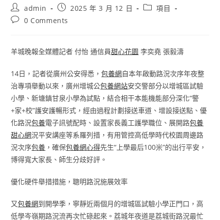
Post
Post
Post
admin
2025 年 3 月 12 日
項目
author:
published:
category:
Post
0 Comments
comments:
羊城晚報全媒體記者 付怡 通信員
甜心花園
李奕堯 張毅濤
14日，記者從廣州公安得悉，
包養網
自本年啟動路況次序年夜整
治專項舉動以來，廣州增城公
包養網站
安交警部分以增城區試驗
小學、新塘鎮甘泉小學為試點，結合相干本能機能部分深化“警
+家+校”護安護暢形式，經由過程計劃接送車道、增設接送點、優
化路況
包養
電子訊號配時、設置家長義工護學職位、展開路
包養
甜心網
況平安講座等系羅列措，有用管控高低學時代校園周邊路
況次序
包養
，確保
包養網心得
先生“上學最后100米”的出行平安，
博得寬大家長、師生分歧好評。
優化硬件舉措措施，聰明路況施展效率
又
包養網
到開學季，寧靜近兩個月的增城區試驗小學正門口，高
低學岑嶺期路況流再次忙碌起來。荔城年夜道是荔城街路況最忙