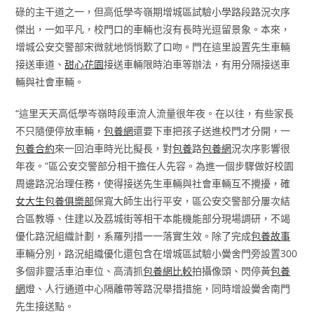
碌的主干道之一，但高低學岑嶺期增城區試驗小學路段路況次序
傑出，一如平凡，校門口的車輛也沒有長時光逗留景象。本來，
增城公安交警部宋微就地悄悄歎了口吻。門在這里設置先生車輛
接送車道、
甜心花園
接送車輛限時泊車等辦法，有用分隔接送車
輛與社會車輛。
“這里天天高低學岑嶺時段車流人流量很年夜。在以往，有些家長
不只隨便停放車輛，
包養網
還要下車把孩子送進校門才分開，一
包養合約
來一回泊車時光比擬長，對
包養
路
包養網
況次序影響很
年夜。”區公安交警部分相干擔任人先容。為進一個步驟做好校園
周邊路況治理任務，使得接送先生車輛與社會車輛互不攪擾，確
女大生包養俱樂部
保寬大師生出行平安，區公安交警部分屢次結
合區教導、住建以及荔城街等相干本能機能部分現場調研，不竭
優化路況組織計劃，系羅列措一一落實生效。除了完成
包養故事
車輛分別，路況組織優化還包含在增城區試驗小黌舍門旁設置300
多個非靈活車泊車位、高清抓
包養網比較
拍攝像頭、閃停黃
包養
網
燈、人行通道中心隔離帶等路況舉措措施，同時增設黌舍南門
先生接送點。