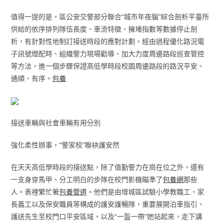
值得一提的是，區公安交警部分聯合“城市年夜腦”綜合剖析平臺所
供給的依序排列隊伍長度、車流特徵、擁堵指數等數據停止剖
析，有針對性地制訂接送時段的應對計劃，經由過程優化路況電
子訊號燈配時、組織警力現場勸導、加大力度周邊路段巡查管控
等方法，進一個步驟保證高低學時段校園周邊路段的路況平安、
通順、有序。
包養
接送車輛與社會車輛有用分別
強化柔性辦事，“警家校”聯袂護安然
在天天高低學時段的接送點，除了值勤警力在崗在位之外，還有
一支身穿馬甲、分工明白的步隊在校門影機瞄準了
包養網
那些
人。表裡繁忙著
包養管道
。他們是由增城區試驗小學教職工、家
長義工以及保安職員等構成的護安護暢隊，重要展開泊車指引、
護送先生至校門口平安區域，以及“一盔一帶”她站起來，走下講