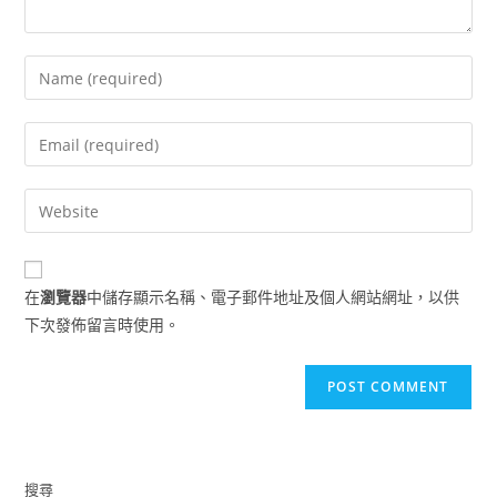
Enter
your
name
Enter
or
your
username
email
Enter
to
address
your
comment
to
website
comment
URL
在
瀏覽器
中儲存顯示名稱、電子郵件地址及個人網站網址，以供
(optional)
下次發佈留言時使用。
搜尋