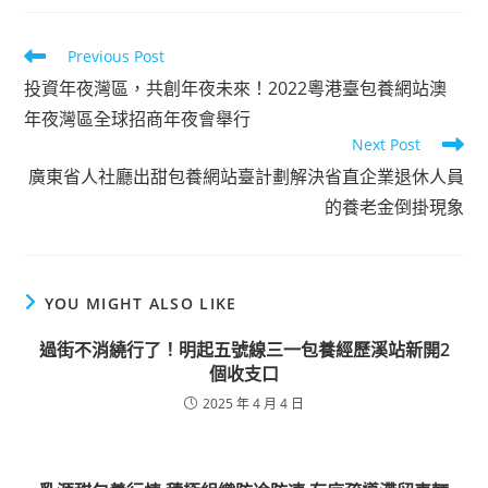
Read
Previous Post
more
投資年夜灣區，共創年夜未來！2022粵港臺包養網站澳
articles
年夜灣區全球招商年夜會舉行
Next Post
廣東省人社廳出甜包養網站臺計劃解決省直企業退休人員
的養老金倒掛現象
YOU MIGHT ALSO LIKE
過街不消繞行了！明起五號線三一包養經歷溪站新開2
個收支口
2025 年 4 月 4 日