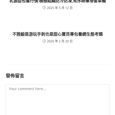
乳源甜包養行情:積極組織防冷防凍,有序疏導滯留車輛
2025 年 5 月 12 日
不雅鯨是游玩手刺也是甜心寶貝專包養網生態考題
2026 年 2 月 20 日
發佈留言
Comment