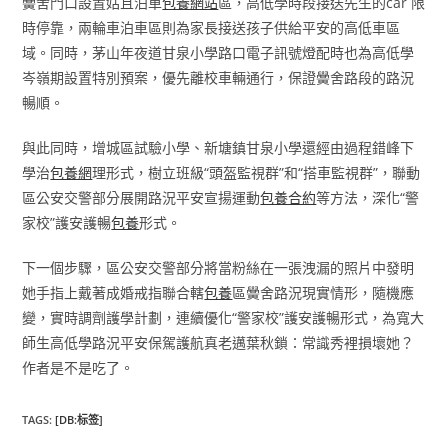
黌舍門口設置姑且泊車
包養網站
區，高低學時段接送先生的car 限
時停靠，兩輪車泊車區則為家長接送孩子供給平安的高低車區
域。同時，茅山年夜道甘泉小學路口電子訊號燈配時也為高低學
岑嶺期設置特別預案，優先離校車輛通行，保證黌舍路段的路況
暢順。
與此同時，增城區試驗小學、新塘鎮甘泉小學還經由過程錯峰下
學治
包養網
理形式，樹立班級“頭盔監視群”和“搭車監視群”，聯動
區公安交警部分展開路況平安宣揚運動
包養合約
等方法，深化“警
家校”護安護暢
包養
形式。
下一個步驟，區公安交警部分將當粉絲在一張洩漏的照片中發明
她手指上戴著成婚戒指聯合轄
包養
區黌舍路況現實情形，隨機應
變，實時調劑護學計劃，連續優化“警家校”護安護暢形式，為寬大
師生高低學路況平安保駕護航真老邁葉秋鎖：常識秀裡損壞她？
作者是不是吃了。
TAGS
:
[DB:标签]