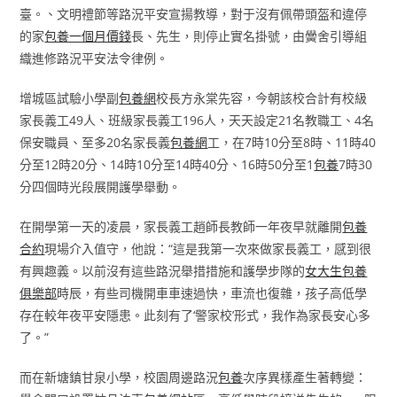
臺。、文明禮節等路況平安宣揚教導，對于沒有佩帶頭盔和違停
的家
包養一個月價錢
長、先生，則停止實名掛號，由黌舍引導組
織進修路況平安法令律例。
增城區試驗小學副
包養網
校長方永棠先容，今朝該校合計有校級
家長義工49人、班級家長義工196人，天天設定21名教職工、4名
保安職員、至多20名家長義
包養網
工，在7時10分至8時、11時40
分至12時20分、14時10分至14時40分、16時50分至1
包養
7時30
分四個時光段展開護學舉動。
在開學第一天的凌晨，家長義工趙師長教師一年夜早就離開
包養
合約
現場介入值守，他說：“這是我第一次來做家長義工，感到很
有興趣義。以前沒有這些路況舉措措施和護學步隊的
女大生包養
俱樂部
時辰，有些司機開車車速過快，車流也復雜，孩子高低學
存在較年夜平安隱患。此刻有了‘警家校’形式，我作為家長安心多
了。”
而在新塘鎮甘泉小學，校園周邊路況
包養
次序異樣產生著轉變：