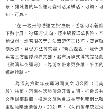
景，讓陳舊的年夜運河變得活潑鮮活，可觸、可
知、可感。
“在‘一粒米的漕運之旅’展廳，游客可沿著腳
下數字屏上的‘運河’走向，經由過程環幕影院、互
動游戲、語音問答等方法清楚河工技巧、漕運軌
制改造、倉儲方法等常識。”曹岳森說，“我們還
與第三方團隊跨界共創，發布沉醉式博物館話劇
《聽濤年夜運河》，為游客帶來更多維、平面的
逛館體驗。”
為深刻推動年夜運河國度文明公園（河南
段）扶植，河南在活態傳承汗青文明、打造公共
文明辦事載體、推進文旅融會成長等
包養網比較
重點範疇連續發力。2021年，《河南省年夜運河