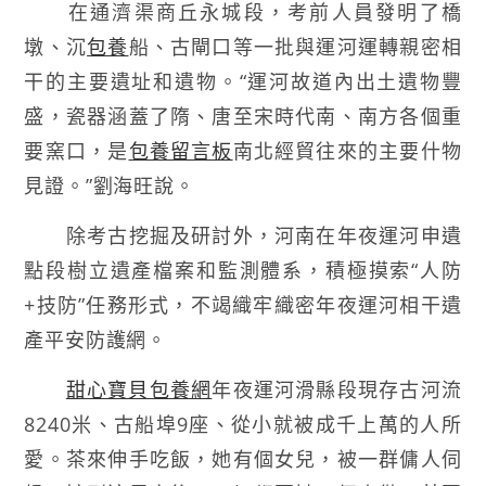
在通濟渠商丘永城段，考前人員發明了橋
墩、沉
包養
船、古閘口等一批與運河運轉親密相
干的主要遺址和遺物。“運河故道內出土遺物豐
盛，瓷器涵蓋了隋、唐至宋時代南、南方各個重
要窯口，是
包養留言板
南北經貿往來的主要什物
見證。”劉海旺說。
除考古挖掘及研討外，河南在年夜運河申遺
點段樹立遺產檔案和監測體系，積極摸索“人防
+技防”任務形式，不竭織牢織密年夜運河相干遺
產平安防護網。
甜心寶貝包養網
年夜運河滑縣段現存古河流
8240米、古船埠9座、從小就被成千上萬的人所
愛。茶來伸手吃飯，她有個女兒，被一群傭人伺