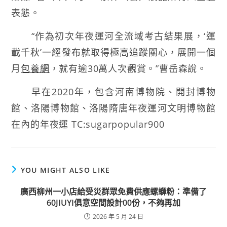
表態。
“作為初次年夜運河全流域考古結果展，‘運
載千秋’一經發布就取得極高追蹤關心，展開一個
月
包養網
，就有逾30萬人次觀賞。”曹岳森說。
早在2020年，包含河南博物院、開封博物
館、洛陽博物館、洛陽隋唐年夜運河文明博物館
在內的年夜運 TC:sugarpopular900
YOU MIGHT ALSO LIKE
廣西柳州一小店給受災群眾免費供應螺螄粉：準備了
60JIUYI俱意空間設計00份，不夠再加
2026 年 5 月 24 日