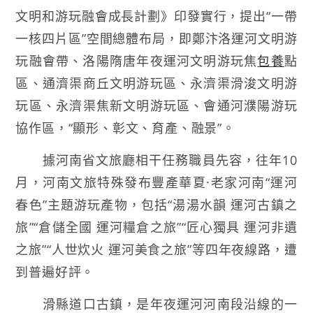
文明和游玩融會成長計劃》印發實行，提出“一帶
一核四片區”空間總體布局，即鄭汴洛運河文明游
玩融會帶、洛陽隋唐年夜運河文明游玩焦
包養
點
區、通濟渠商丘文明游玩區、永濟渠滑浚文明游
玩區、永濟渠焦新文明游玩區、會通河濮陽游玩
協作區，“顯形、彰文、育產、融景”。
據河南省文旅廳相干任務職員先容，往年10
月，河南文旅特殊發布豐產華夏·老家河南“運河
春色”主題游玩產物，包括“湯湯水韻 運河古鎮之
旅”“倉儲全國 運河糧倉之旅”“匠心獨具 運河非遺
之旅”“人世炊火 運河美食之旅”等四年夜線路，遭
到普遍好評。
滑縣道口古鎮，是年夜運河河南段沿線的一