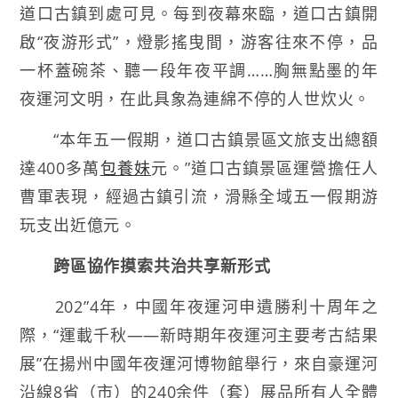
道口古鎮到處可見。每到夜幕來臨，道口古鎮開
啟“夜游形式”，燈影搖曳間，游客往來不停，品
一杯蓋碗茶、聽一段年夜平調……胸無點墨的年
夜運河文明，在此具象為連綿不停的人世炊火。
“本年五一假期，道口古鎮景區文旅支出總額
達400多萬
包養妹
元。”道口古鎮景區運營擔任人
曹軍表現，經過古鎮引流，滑縣全域五一假期游
玩支出近億元。
跨區協作摸索共治共享新形式
202”4年，中國年夜運河申遺勝利十周年之
際，“運載千秋——新時期年夜運河主要考古結果
展”在揚州中國年夜運河博物館舉行，來自豪運河
沿線8省（市）的240余件（套）展品所有人全體