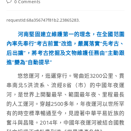
Post
0 Comments
comments:
requestId:68a356747f81b2.23865283.
河南堅固建立維護第一的理念，在全國范圍
內率先奉行“考古前置”改造，嚴厲落實“先考古、
后出讓”，將考古挖掘及文物維護任務由“主動跟
進”變為“自動提早”
悠悠運河，迤邐穿行。彎曲近3200公里、貫
串南北5洪流系、流經8省（市）的中國年夜運
河，是世界上開鑿最早、範圍最年夜、里程最長
的人工運河。穿越2500多年，年夜運河以世所罕
有的時空標準暢通至今，見證著中華平易近族的
奮斗與昌隆。2014年，中國年夜運河被結合國教