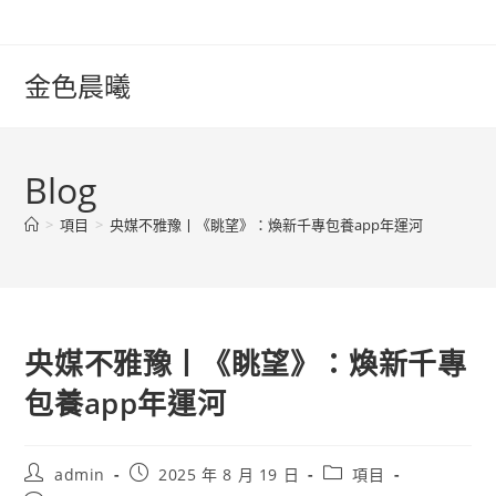
Skip
to
content
金色晨曦
Blog
>
項目
>
央媒不雅豫丨《眺望》：煥新千專包養app年運河
央媒不雅豫丨《眺望》：煥新千專
包養app年運河
Post
Post
Post
admin
2025 年 8 月 19 日
項目
author:
published:
category: