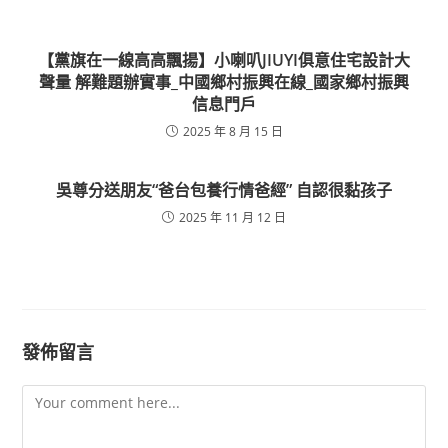
【黨旗在一線高高飄揚】小喇叭JIUYI俱意住宅設計大
聲量 解難題辦實事_中國鄉村振興在線_國家鄉村振興
信息門戶
2025 年 8 月 15 日
吳尊分送朋友“爸台包養行情爸經” 自認很黏孩子
2025 年 11 月 12 日
發佈留言
Comment