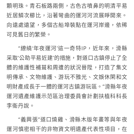
顆明珠。青石板路兩側，古色古噴鼻的明清平易
近居鱗次櫛比，沿著彎曲的運河河流展睜開來。
向遠處遠望，多個古船埠裝點在運河岸邊，依稀
可見舊日的繁榮。
“繚繞‘年夜運河’這一奇特IP，近年來，滑縣
采取‘公助平易近建’的措施，對道口古鎮停止了全
體的維護性補葺和周遭的狀況晉陞，打造了集文
明傳承、文物維護、游玩不雅光、文娛休閑和文
明財產成長于一體的運河古鎮游玩區。”滑縣年夜
運河遺產維護示范區治理委員會計劃扶植科科長
李衛丹說。
“義興張”道口燒雞、滑縣木版年畫等與年夜
運河慎密相干的非物資文明遺產代表性項目，在