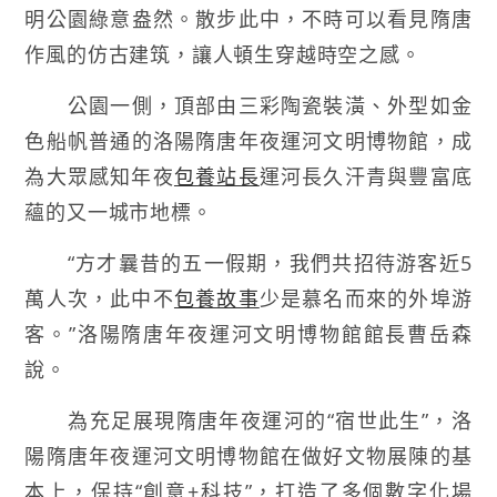
明公園綠意盎然。散步此中，不時可以看見隋唐
作風的仿古建筑，讓人頓生穿越時空之感。
公園一側，頂部由三彩陶瓷裝潢、外型如金
色船帆普通的洛陽隋唐年夜運河文明博物館，成
為大眾感知年夜
包養站長
運河長久汗青與豐富底
蘊的又一城市地標。
“方才曩昔的五一假期，我們共招待游客近5
萬人次，此中不
包養故事
少是慕名而來的外埠游
客。”洛陽隋唐年夜運河文明博物館館長曹岳森
說。
為充足展現隋唐年夜運河的“宿世此生”，洛
陽隋唐年夜運河文明博物館在做好文物展陳的基
本上，保持“創意+科技”，打造了多個數字化場