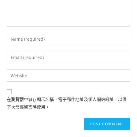
Enter
your
name
Enter
or
your
username
email
Enter
to
address
your
comment
to
website
comment
URL
在
瀏覽器
中儲存顯示名稱、電子郵件地址及個人網站網址，以供
(optional)
下次發佈留言時使用。