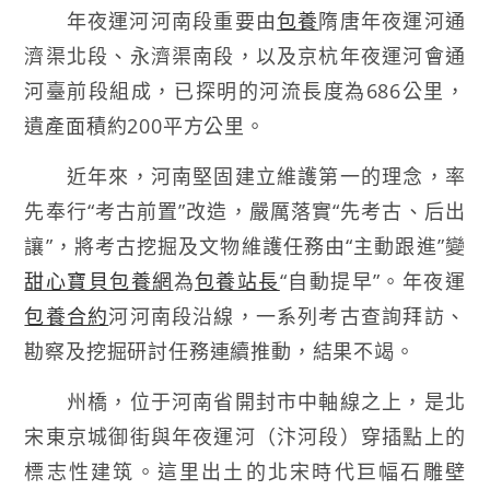
年夜運河河南段重要由
包養
隋唐年夜運河通
濟渠北段、永濟渠南段，以及京杭年夜運河會通
河臺前段組成，已探明的河流長度為686公里，
遺產面積約200平方公里。
近年來，河南堅固建立維護第一的理念，率
先奉行“考古前置”改造，嚴厲落實“先考古、后出
讓”，將考古挖掘及文物維護任務由“主動跟進”變
甜心寶貝包養網
為
包養站長
“自動提早”。年夜運
包養合約
河河南段沿線，一系列考古查詢拜訪、
勘察及挖掘研討任務連續推動，結果不竭。
州橋，位于河南省開封市中軸線之上，是北
宋東京城御街與年夜運河（汴河段）穿插點上的
標志性建筑。這里出土的北宋時代巨幅石雕壁