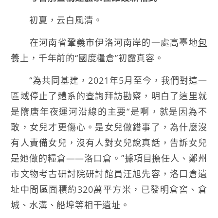
初夏，云白風清。
在河南省鞏義市伊洛河南岸的一處高臺地
包
養
上，千年前的“國度糧倉”初露真容。
“為共同基建，2021年5月至今，我們對這一
區域停止了體系的查詢拜訪勘察，明白了這里就
是隋唐年夜運河沿線的主要“是啊，就是因為不
敢，女兒才更傷心。是女兒做錯事了，為什麼沒
有人責備女兒，沒有人對女兒說真話，告訴女兒
是她做的糧倉——洛口倉。”據項目擔任人、鄭州
市文物考古研討院研討館員汪旭先容，洛口倉遺
址中間區面積約320萬平方米，已發明倉窖、倉
城、水溝、船埠等相干遺址。