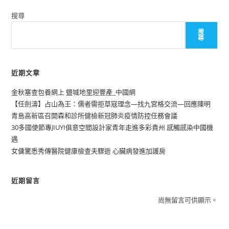
搜尋
搜
尋
近期文章
金秋塞查包養網上 鹽堿地里迎豐產_中國網
【任劍濤】占山為王：儒者需拒草寇理念—找九宮格交流—回應陳明
青島高新區召開森和診所健檢新冠肺炎疫情防控任務會議
30多國使節專JIUYI俱意空間設計家青年走進多彩貴州 感觸感染中國機
遇
女傭驚悉秀傳醫院健康檢查夫驟逝 心臟病發進加護房
近期留言
尚無留言可供顯示。