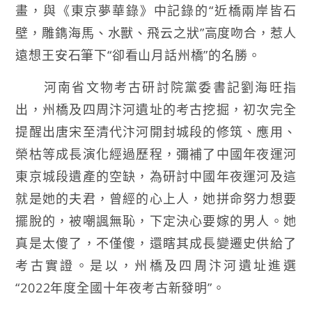
畫，與《東京夢華錄》中記錄的“近橋兩岸皆石
壁，雕鐫海馬、水獸、飛云之狀”高度吻合，惹人
遠想王安石筆下“卻看山月話州橋”的名勝。
河南省文物考古研討院黨委書記劉海旺指
出，州橋及四周汴河遺址的考古挖掘，初次完全
提醒出唐宋至清代汴河開封城段的修筑、應用、
榮枯等成長演化經過歷程，彌補了中國年夜運河
東京城段遺產的空缺，為研討中國年夜運河及這
就是她的夫君，曾經的心上人，她拼命努力想要
擺脫的，被嘲諷無恥，下定決心要嫁的男人。她
真是太傻了，不僅傻，還瞎其成長變遷史供給了
考古實證。是以，州橋及四周汴河遺址進選
“2022年度全國十年夜考古新發明”。