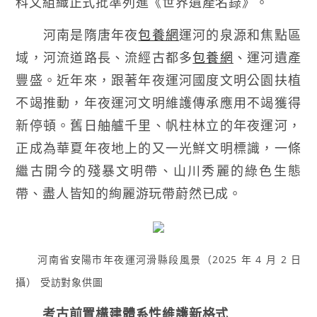
科文組織正式批準列進《世界遺產名錄》。
河南是隋唐年夜
包養網
運河的泉源和焦點區
域，河流道路長、流經古都多
包養網
、運河遺產
豐盛。近年來，跟著年夜運河國度文明公園扶植
不竭推動，年夜運河文明維護傳承應用不竭獲得
新停頓。舊日舳艫千里、帆柱林立的年夜運河，
正成為華夏年夜地上的又一光鮮文明標識，一條
繼古開今的殘暴文明帶、山川秀麗的綠色生態
帶、盡人皆知的絢麗游玩帶蔚然已成。
河南省安陽市年夜運河滑縣段風景（2025 年 4 月 2 日
攝） 受訪對象供圖
考古前置構建體系性維護新格式