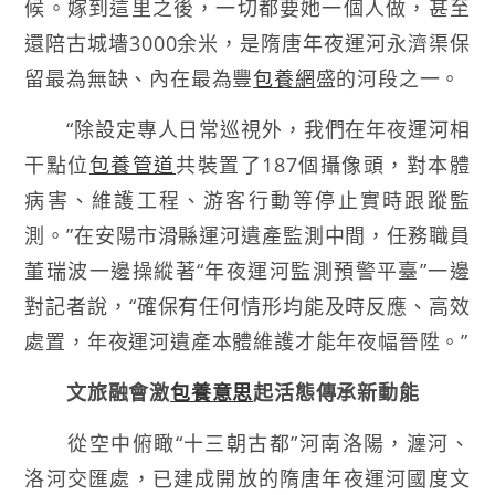
候。嫁到這里之後，一切都要她一個人做，甚至
還陪古城墻3000余米，是隋唐年夜運河永濟渠保
留最為無缺、內在最為豐
包養網
盛的河段之一。
“除設定專人日常巡視外，我們在年夜運河相
干點位
包養管道
共裝置了187個攝像頭，對本體
病害、維護工程、游客行動等停止實時跟蹤監
測。”在安陽市滑縣運河遺產監測中間，任務職員
董瑞波一邊操縱著“年夜運河監測預警平臺”一邊
對記者說，“確保有任何情形均能及時反應、高效
處置，年夜運河遺產本體維護才能年夜幅晉陞。”
文旅融會激
包養意思
起活態傳承新動能
從空中俯瞰“十三朝古都”河南洛陽，瀍河、
洛河交匯處，已建成開放的隋唐年夜運河國度文