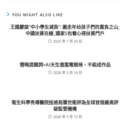
YOU MIGHT ALSO LIKE
王國慶談”中小學生減負”: 搬走年幼孩子們的重負之山_
中國扶貧在線_國家S包養心得扶貧門戶
2025 年 7 月 24 日
簡略提醒詞+AI天生億嵐電競椅，不組成作品
2026 年 3 月 16 日
衛生科學秀傳醫院巡檢局獲世衛評為全球首個最高評
級監管機構
2026 年 5 月 15 日