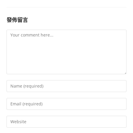
發佈留言
Comment
Enter
your
name
Enter
or
your
username
email
Enter
to
address
your
comment
to