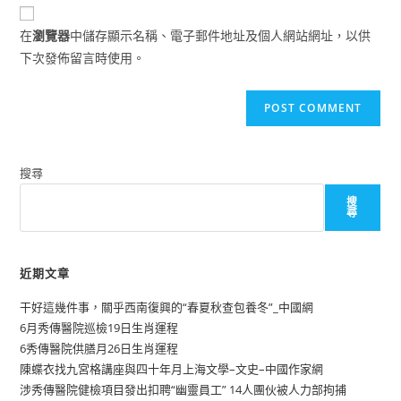
website
comment
URL
在
瀏覽器
中儲存顯示名稱、電子郵件地址及個人網站網址，以供
(optional)
下次發佈留言時使用。
搜尋
搜
尋
近期文章
干好這幾件事，關乎西南復興的“春夏秋查包養冬”_中國網
6月秀傳醫院巡檢19日生肖運程
6秀傳醫院供膳月26日生肖運程
陳蝶衣找九宮格講座與四十年月上海文學–文史–中國作家網
涉秀傳醫院健檢項目發出扣聘“幽靈員工” 14人團伙被人力部拘捕