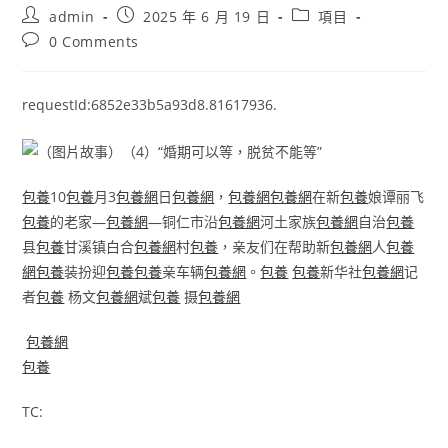
Post
Post
Post
admin
2025 年 6 月 19 日
項目
author:
published:
category:
Post
0 Comments
comments:
requestId:6852e33b5a93d8.81617936.
包養
10
包養
月3
包養網
日
包養網
，
包養網
包養網
在新
包養
娘谭丽飞
包養
的老家—
包養網
—铜仁市沿
包養網
河土家族
包養網
自治
包養
县
包養
甘溪镇白合
包養網
村
包養
，亲友们在帮助新
包養網
人
包養
網
包養
装扮迎
包養
包養
亲车辆
包養網
。
包養
包養
新华社
包養網
记
者
包養
杨文
包養網
斌
包養
摄
包養網
包養網
包養
TC: