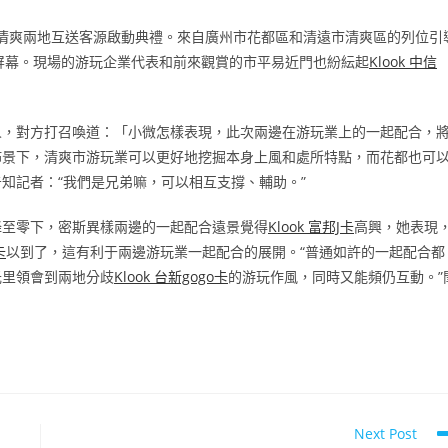
清爽兩地互送客源啟動典禮。來自廣州市花都區和清遠市清爽區的列位引
屏幕。現場的游玩企業代表和前來觀賞的市平易近門也紛紜起
Klook 中信
人，對方打召喚道：「小微怎樣表現，此次兩邊在游玩業上的一起配合，
佈景下，清爽市游玩業可以更好地挖掘本身上風和處所特點，而花都也可
知記者：“我們是兄弟嘛，可以相互支撐、輔助。”
降至零下，密斯異樣兩邊的一起配合遠景覺得
Klook 富邦J卡
高興，她表現
卡
以到了，這有利于兩邊游玩業一起配合的展開。“普通如許的一起配合都
光里領會到兩地分歧
Klook 台新gogo卡
的游玩作風，同時又能頻仍互動。”
Next Post