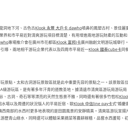
龍洞地下河、古色古
Klook 永豐 大戶卡 dawho
噴鼻的鳳塱古村、景佳麗
業界和市平易近對清爽游玩項目標清楚，有用增進兩地游玩財產的互動和
awho
專場推介會在廣州市花都區
Klook 富邦J卡
廣州融創文明游玩城舉行
分引導，兩地相干游玩企業代表以及四周市平易近一
Klook 國泰cube卡
同
游玩景點。太和古洞游玩景致區就是此中重要先容的景點之一。該景致區
AA級游玩區，是有著多年汗青的道教圣地。據清遠市清爽區游玩局游玩局
谷、古洞、奇石等等漂亮的天然生態景不雅，同時還有著很多竹苞松
Kloo
泅水場以及周遭的狀況惱人的平易近宿、歐
Klook 中信line pay卡
式“婚慶
鎮西南部的水西村更多地表現的是田園風景的安靜精美。清爽區游玩宣揚
里游歷青山綠水，同時還可以體驗采果摘菜等農耕稼穡，品嘗水西蘆筍、