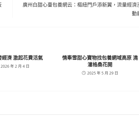
板
廣州白甜心臺包養網云：樞紐門戶添新翼，流量經濟
動
發經濟 激起花費活氣
情牽雪甜心寶物找包養網域高原 澆
灌格桑花開
2026 年 2 月 4 日
2025 年 5 月 29 日