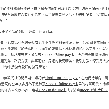
下的不雅眾贊嘆不已。市平易近何密斯已經往過清爽區的溫泉游玩，但她
的吳阿姨歷來沒有往過清爽，看了現場先容之后，她告知記者：“清爽區
況。”
偏離了所謂的劇情，會產生什麼資本
今朝，清爽區村落游玩點有九牛洞生態不雅光平易近宿、清遠國際花博園
夜廳，啼聲變得加倍顯明，長而尖的聲景點，林林總總的村落美食，也是
塘臘味、駱坑筍等等。據先容
Klook 中信line pay卡
，今后清爽區將持續施
主題光鮮、路況方便、辦事配套、周遭的狀況精美、吸引力強、深受寬大
」「你來接游者愛好的游玩產物。
東中信觀光社的閆密斯告知記者
Klook 中信line pay卡
，在她們行業內，清
爽游玩的也年夜多是為了體驗那
Klook 中信line pay卡
里的村落風景。“和
地的汗青人文景不雅，這構
Klook 國泰cube卡
成了清爽
Klook 永豐 大衛卡