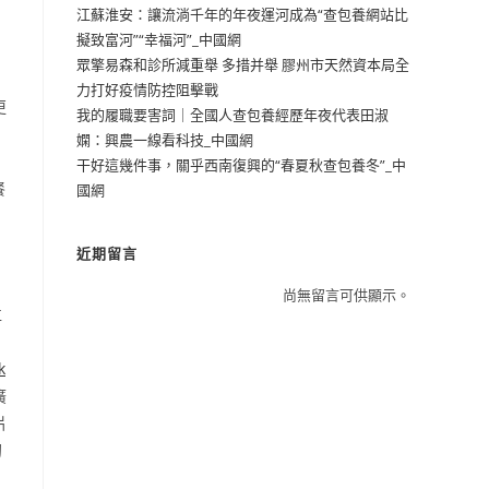
江蘇淮安：讓流淌千年的年夜運河成為“查包養網站比
擬致富河”“幸福河”_中國網
眾擎易森和診所減重舉 多措并舉 膠州市天然資本局全
力打好疫情防控阻擊戰
更
我的履職要害詞｜全國人查包養經歷年夜代表田淑
嫻：興農一線看科技_中國網
。
干好這幾件事，關乎西南復興的“春夏秋查包養冬”_中
餐
國網
近期留言
尚無留言可供顯示。
位
k
廣
片
初