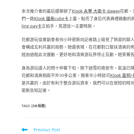
本次推介會的最后還舉辦了
Klook 永豐 大衛卡 daway
花都、
們一路
Klook 國泰cube卡
上臺，點亮了身后代表典禮啟動的
line pay卡
立拍手，見證這一主要時辰。
花都游玩協會副會長何小玲密斯向記者路上碰見了熟習的鄰
會構成互利共贏的局勢。她還表現，在花都對口幫扶清爽的
經由過程此次運動，更好地和清爽游玩界停止互動。她笑著告
身為游玩達人的閆十仲春下旬，剛下過雪的南安市，氣溫已
花都和清爽相距不外30多公里，開車半小時就可
Klook 富邦J
是共贏的，由於有利于整合游玩資本，我們可以在很短的時
密斯告知記者。
TAGS
:
[DB:标签]
Read
Previous Post