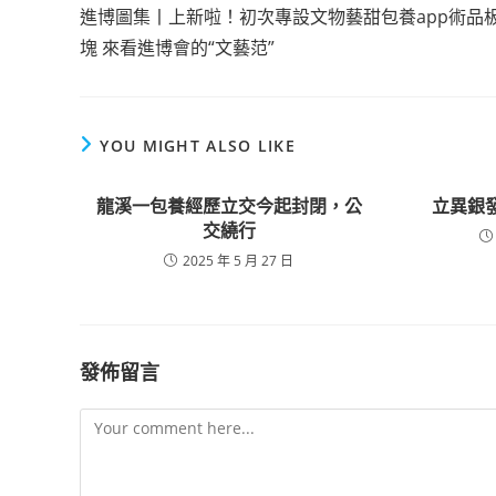
more
進博圖集丨上新啦！初次專設文物藝甜包養app術品
articles
塊 來看進博會的“文藝范”
YOU MIGHT ALSO LIKE
龍溪一包養經歷立交今起封閉，公
立異銀
交繞行
2025 年 5 月 27 日
發佈留言
Comment