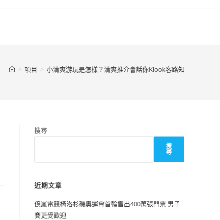
>
項目
>
小清爽游玩是怎樣？清爽推介會話你Klook客路知
搜尋
搜
尋
近期文章
億嵐電競椅洛杉磯奧運會首輪售出400萬張門票 男子
賽更受歡迎