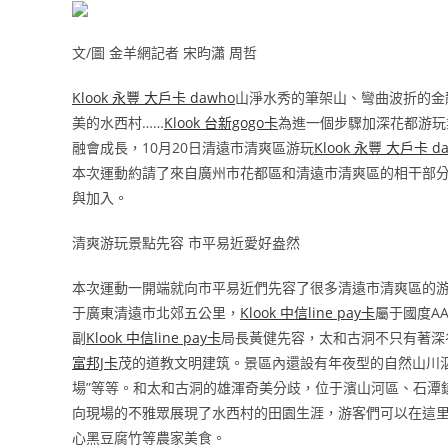
文/圖 金羊網記者 宋昀瀟 周哲
Klook 永豐 大戶卡 dawho
山淨水秀的筆架山、彎曲波折的金
美的水西村……
Klook 台新gogo卡
為進一個步驟加深花都游玩
融會成長，10月20日清遠市清爽區游玩
Klook 永豐 大戶卡 d
本次運動約請了來自廣州市花都區和清遠市清爽區的相干部
與加入。
清爽游玩景點先容 市平易近愛好盎然
本次運動一開端就向市平易近們先容了很多清遠市清爽區的
于廣東清遠市北郊五公里，
Klook 中信line pay卡
屬于國度A
副
Klook 中信line pay卡
局長黃健先容，太和古洞不只有著深
富邦J卡
茂的道教文明建筑。景區內還設有年夜型的自然山川
場”等等。和太和古洞的雄渾奇美分歧，位于濱山河區、石潭
向現場的不雅眾展現了水西村的田園生涯，游客們可以在這
心黑豆腐竹等農家美食。