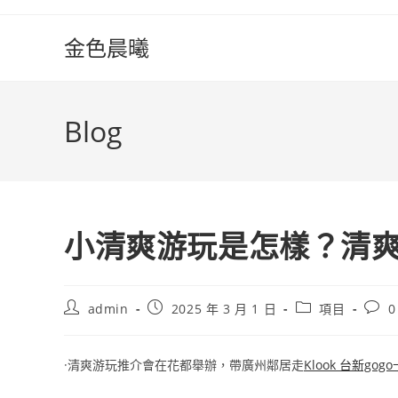
Skip
to
金色晨曦
content
Blog
小清爽游玩是怎樣？清爽
Post
Post
Post
Post
admin
2025 年 3 月 1 日
項目
0
author:
published:
category:
comm
·清爽游玩推介會在花都舉辦，帶廣州鄰居走
Klook 台新gogo