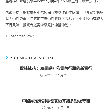
靠維持GDP增長水平
Bentley零件
在7.5%以上就可以解決的。
未來一周，指數或有小幅技
保時捷零件
術性反彈，但考慮到諸多
壓力仍然嚴重，年底前市場仍然將以下跌為主，小盤股仍有較大
下行風險，投資者還需繼續嚴控操盤沖動。
TC:osder9follow7
YOU MIGHT ALSO LIKE
蠶絲絨花：08靠設計佈置內行藝的新實行
2025 年 11 月 22 日
中國男足青訓專包養仍有諸多短板待補
2026 年 6 月 1 日