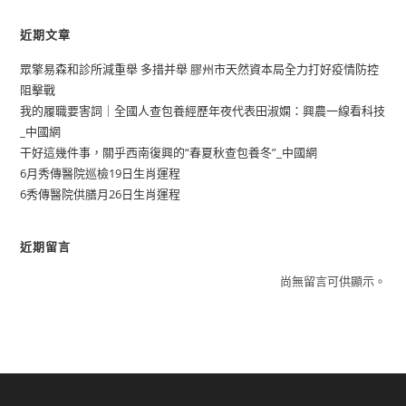
近期文章
眾擎易森和診所減重舉 多措并舉 膠州市天然資本局全力打好疫情防控
阻擊戰
我的履職要害詞｜全國人查包養經歷年夜代表田淑嫻：興農一線看科技
_中國網
干好這幾件事，關乎西南復興的“春夏秋查包養冬”_中國網
6月秀傳醫院巡檢19日生肖運程
6秀傳醫院供膳月26日生肖運程
近期留言
尚無留言可供顯示。