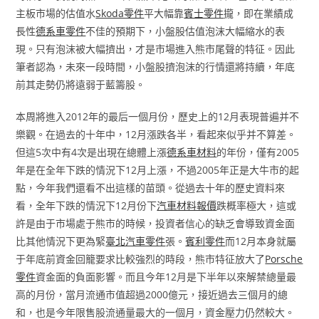
主板市場的估值水
Skoda零件
平大幅靠
賓士零件
攏，即在業績成
長性
德系車零件
不佳的預期下，小盤股估值泡沫大幅縮水的表
現。只有泡沫被大幅擠出，才是市場進入熊市尾聲的特征。因此
筆者認為，未來一段時間，小盤股擠泡沫的行情還將持續，年底
前其走勢仍將遠弱于藍籌股。
本周將進入2012年的最后一個月份，歷史上的12月表現普遍并不
樂觀。在過去的十年中，12月漲跌各半，看起來似乎并不算差。
但這5次中有4次是出現在總體上漲
德系車材料
的年份，僅有2005
年是在全年下跌的情況下12月上漲，不過2005年正是大牛市的起
點，今年我們還看不出這樣的苗頭。從過去十年的歷史資料來
看，全年下跌的情況下12月份下
汽車材料報價
跌概率極大，這或
許是由于市場處于熊市的時候，投資者信心的缺乏會導致資金面
比其他情況下更為緊
臺北汽車零件
張。
賓利零件
而12月本身就屬
于年底前資金回籠要求比較強烈的時段，熊市特征放大了
Porsche
零件
資金面的負面影響。而且今年12月是下半年以來解禁總量最
高的月份，當月流通市值超過2000億元，接近過去三個月的總
和，也是今年限售股流通量最大的一個月，資金壓力仍然較大。