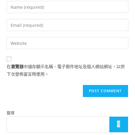
Enter
your
name
Enter
or
your
username
email
Enter
to
address
your
comment
to
website
comment
URL
在
瀏覽器
中儲存顯示名稱、電子郵件地址及個人網站網址，以供
(optional)
下次發佈留言時使用。
搜尋
搜
尋