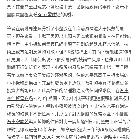
余，其間甚至出現某小盤股被十余手拋盤砸跌停的事件，顯示小
盤股買盤極度低
Benz零件
迷的現狀。
筆者在前幾周連續分析了小盤股在年底前風險遠大于指數的原
因，現在來看，市場正表現出比預言更為悲觀的景象。在日K線結
構上看，中小板和創業板已經出現了強烈的超跌
水箱水
信號，技
術上或有短期反彈的可能，但周K線結構上，其向下發散加速的特
征更強，因此即使出現3-5個交易日的技術性反彈，也難以阻止其
繼續下行創新低的表現，小盤股的風險依舊遠高于市場。而且隨
著年底前上市公司業績的逐漸明朗，估值水平遠高于主板市場的
中小板和創業板，其盈利增長水平遠低于預期的事實將會被更多
投資者所認知，因此高估值的品種將進入估值回歸階段。在
汽車
零件貿易商
過去的3年期間，因為中小板盈利迅速復蘇和創業板上
市引發的估值泡沫，導致小盤股被過度炒作，其估值水平在泡沫
成長的幻覺下不斷拉高，并形成了對大盤股的異常收益，小盤股
汽車空氣芯
與大藍籌的估值對比一度超過3倍，而歷史上正常的合
理對比應該是在1.5倍左右，如今是給過去三年的超額收益還債的
時候了。我們對照2008年大熊市尾聲的格局來看，當時中小板和