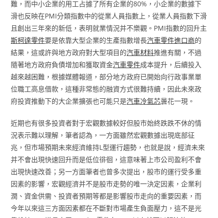
難，而中小企業的用工占據了所有企業的80%，小企業的數據下
滑也反映在PMI分類指數中的從業人員指數上，從業人員指數下滑
且創出三年來的新低，表明就業情況并不樂觀。PMI指數的回升主
斯柯達零件
要是依靠大型企業的生產指數增長
汽車零件進口商
的
結果，這或許與地方政府對大型項目的
汽車材料
推進有關，不過
隨著地方政府負債增加和獲取資金
汽車零件
成本提升，后續投入
越來越困難，根據媒體報道，部分地方政府已開始向行政事業單
位職工高息借款，這種非常態的融資方式很難持續，因此未來政
府投資推動下的大企業擴張也可能只是
汽車冷氣芯
曇花一現。
近期也有很多投資者對于宏觀數據較好但股市始終跌跌不休的情
況表示難以理解，筆者認為，一方面雖然宏觀數據出現底部征
兆，但市場預期未來經濟維持L型運行趨勢，也就是說，經濟未來
并不會出現快速回升而是低位徘徊，這意味著上市公司盈利不會
出現快速改善；另一方面筆者也曾多次提出，股市的運行受多重
因素的影響，宏觀經濟并不是股市走勢的唯一決定因素，企業利
潤、資金供需、投資者預期等都是影響股市走向的重要因素，而
今年以來這三方面因素都在不斷對市場產生負面壓力，這不是光