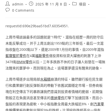
Post
Post
Post
admin
2025 年 11 月 8 日
項目
author:
published:
category:
Post
0 Comments
comments:
requestId:690e29baa51bd7.60354951.
上周市場談論最多的話題就是“1時代”，滬指在經歷一周的防守后
未能反擊成功，并于上周五創出1959點的三年新低。最后一次滬
指收盤在2000點以下，還是2009年1月份的事情，自2009年滬指
藍寶堅尼零件
在4萬
福斯零件
億投資和信貸大躍進的刺激下上沖
3478點
BMW零件
以后，三年多跌跌不休的日子讓人如墜在一場無
法醒來的噩夢中。而到現在為止，這場噩夢還沒有醒來的跡象。
上周市場逐步出現局部
水箱精
崩潰的特征，雖然銀行股在民生銀
行和農業銀行創反彈新高的帶動下依舊試圖穩定市場，但券商板
塊在利空傳言下的暴跌讓我們意識到投資者情緒的脆弱，前期強
勢股正在負面消息甚至傳言的
奧迪零件
打擊下加速回落。而且小
盤股的表現更為疲軟，中小板指數全周最大跌幅近8%，創
汽車零
件報價
業板指數則出現近9%的跌幅，比滬綜指跌幅高出一倍有