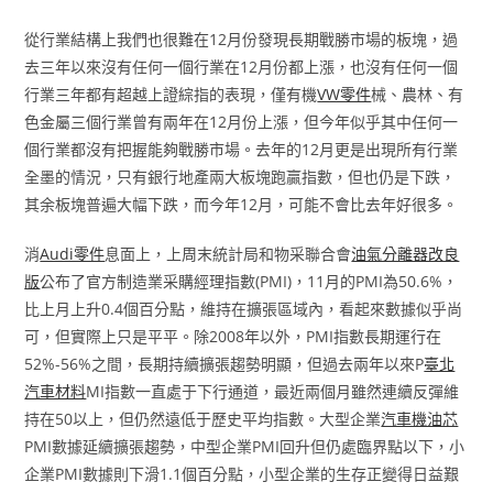
從行業結構上我們也很難在12月份發現長期戰勝市場的板塊，過
去三年以來沒有任何一個行業在12月份都上漲，也沒有任何一個
行業三年都有超越上證綜指的表現，僅有機
VW零件
械、農林、有
色金屬三個行業曾有兩年在12月份上漲，但今年似乎其中任何一
個行業都沒有把握能夠戰勝市場。去年的12月更是出現所有行業
全墨的情況，只有銀行地產兩大板塊跑贏指數，但也仍是下跌，
其余板塊普遍大幅下跌，而今年12月，可能不會比去年好很多。
消
Audi零件
息面上，上周末統計局和物采聯合會
油氣分離器改良
版
公布了官方制造業采購經理指數(PMI)，11月的PMI為50.6%，
比上月上升0.4個百分點，維持在擴張區域內，看起來數據似乎尚
可，但實際上只是平平。除2008年以外，PMI指數長期運行在
52%-56%之間，長期持續擴張趨勢明顯，但過去兩年以來P
臺北
汽車材料
MI指數一直處于下行通道，最近兩個月雖然連續反彈維
持在50以上，但仍然遠低于歷史平均指數。大型企業
汽車機油芯
PMI數據延續擴張趨勢，中型企業PMI回升但仍處臨界點以下，小
企業PMI數據則下滑1.1個百分點，小型企業的生存正變得日益艱