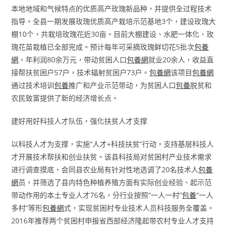
本地地域和气候特点的优质高产玫瑰新品种，并提供全过程技术
指导。全县一期发展玫瑰优质高产栽培示范基地3个，建设玫瑰大
棚10个，共栽培玫瑰花近30亩。目前大棚建设、水肥一体化、玫
瑰花苗栽植已全部完成。预计每年可采摘玫瑰鲜切花5批次
包養
網
，年利润80余万元，带动贫困人口
包養網
就业20余人，收益直
接帮扶贫困户57户，技术辐射贫困户73户。
包養網
该项目
包養網
通过技术培训
包養
推广和产业示范带动，为贫困人口
包養
脱贫和
农民致富提供了新的经济增长点。
建好用好科技人才队伍，强化扶贫人才支撑
以科技人才为支撑，实施“人才+科技扶贫”行动，支持基层科技人
才开展技术帮扶和创业扶贫。该县科技局对贫困村产业技术需求
进行调查摸底，会同县农业局有针对性地选调了20名技术人
包養
網
员，并筛选了县内特色种植养殖方面有实际创业经验、起示范
带动作用的本土专业人才76名，分行业按照“一人一村”
包養
“一人
多村”等形
包養網
式，实现贫困村专业技术人员科技服务全覆盖。
2016年推荐两个贫困村申报省西部经济隆起带农村专业人才支持