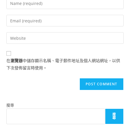
Enter
your
name
Enter
or
your
username
email
Enter
to
address
your
comment
to
website
comment
URL
在
瀏覽器
中儲存顯示名稱、電子郵件地址及個人網站網址，以供
(optional)
下次發佈留言時使用。
搜尋
搜
尋