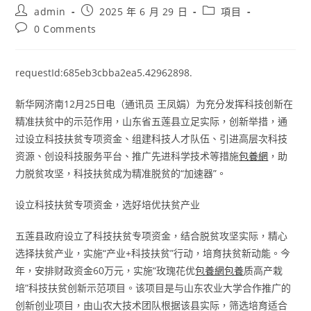
Post
Post
Post
admin
2025 年 6 月 29 日
項目
author:
published:
category:
Post
0 Comments
comments:
requestId:685eb3cbba2ea5.42962898.
新华网济南12月25日电（通讯员 王凤娟）为充分发挥科技创新在
精准扶贫中的示范作用，山东省五莲县立足实际，创新举措，通
过设立科技扶贫专项资金、组建科技人才队伍、引进高层次科技
资源、创设科技服务平台、推广先进科学技术等措施
包養網
，助
力脱贫攻坚，科技扶贫成为精准脱贫的“加速器”。
设立科技扶贫专项资金，选好培优扶贫产业
五莲县政府设立了科技扶贫专项资金，结合脱贫攻坚实际，精心
选择扶贫产业，实施“产业+科技扶贫”行动，培育扶贫新动能。今
年，安排财政资金60万元，实施“玫瑰花优
包養網
包養
质高产栽
培”科技扶贫创新示范项目。该项目是与山东农业大学合作推广的
创新创业项目，由山农大技术团队根据该县实际，筛选培育适合