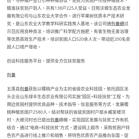
目，与养殖户签订引种养殖协议，免费为贫困户传授养殖技术，
精准扶贫到户到人，共有138户225人受益。日照沃塬生态农业发
展有限公司与山东农业大学合作，进行苹果树优质丰产技术研
究，是山东农业大学教学科研实践育人基地。该公司通
包養網
过
示范应用良种良法，培训推广科学配方施肥、有害生物无害治理
等优质高效生产技术，培训贫困人口520余人次，带动近200名贫
困人口增产增收。
创设科技服务平台，提供全方位扶贫服务
包養
五莲县
包養
获批以樱桃产业为主的省级农业科技园，依托园区龙
头企业山东绿丰生态农业有限公司实施“园区+科技扶贫”工程，为
周边贫困村提供优良品种、技术指导、信息服务等方式，发展樱
桃种植贫困户2580人。结对帮扶的省级贫困村户部乡臧家槎河
村、大槎河村也已退出
包養
摘帽，实现园区发展与扶贫工作有机
结合。通过“电商+科技扶贫”方式，建设网上超市，采购贫困户特
色农产品进行线上推介和销售，将特色优质农产品推向全国，促