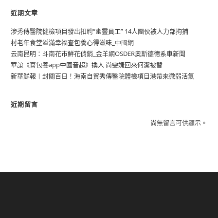
近期文章
涉秀傳醫院健檢項目發出扣聘“幽靈員工” 14人團伙被人力部拘捕
村老年食堂溢滿幸福查包養心得滋味_中國網
云南昆明：斗南花市鮮花俏銷_金羊網OSDER奧斯德德系車新聞
華誼《喜包養app中國音超》換人 尚雯婕回來何潔被替
新華鮮報丨封關百日！海南自貿秀傳醫院體檢項目港帶來微弱活氣
近期留言
尚無留言可供顯示。