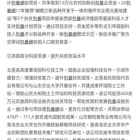
计
包養網
划项目，共争取到13万元农村创新创
包養
业资金。20
包
養網
17年推荐“蝴蝶兰新品种开发于一体的循环农业观光基地建
设”等3个扶贫
包養
项目申报省西部
包養
经济隆起带基层科技人才
支持
包養
计划项目。通过项目支持、资金奖补等形式引导鼓励科
技人
包養
才以新品种开发、新
包養網
模式示范、新技术推广等方
式带动
包養網
贫困人口脱贫致富。
引进高层次科技资源，提升扶贫效益水平
五莲县高度重视招科引技工作，鼓励企业加强科技合作，引进外
援智力，增强扶贫能力，提升
包養
扶贫成效。五莲县凯阳现代农
业有限公司与山东农业大学开展合作，并建成束怀瑞院士工作
站。借助山农大和院士工作站的科技资源优势，该公司投资400余
万元实施高科技设施农业扶贫项目，帮助贫困村发展
包養
设施农
业，通过参与项目建
包養網
设、差异化分配等方式，共帮扶带动
478户、711人脱贫或巩固脱贫成果。山东朝阳畜牧业有限公司与
青岛农业大学合作开展胚胎移植项目研究，是青岛农业大学羊产
业创新团队繁育技术推广研究示范单位。该公司实施专项扶贫项