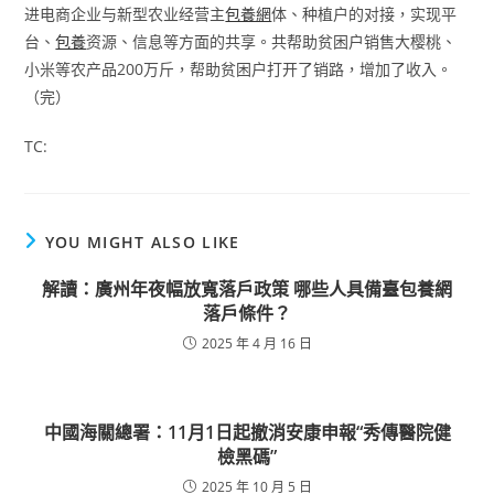
进电商企业与新型农业经营主
包養網
体、种植户的对接，实现平
台、
包養
资源、信息等方面的共享。共帮助贫困户销售大樱桃、
小米等农产品200万斤，帮助贫困户打开了销路，增加了收入。
（完）
TC:
YOU MIGHT ALSO LIKE
解讀：廣州年夜幅放寬落戶政策 哪些人具備臺包養網
落戶條件？
2025 年 4 月 16 日
中國海關總署：11月1日起撤消安康申報“秀傳醫院健
檢黑碼”
2025 年 10 月 5 日