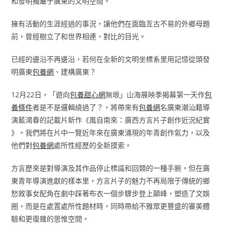
和發明獨屬于廣東的文明空間。
擁有活動的生涯經過的事況，讓他們在面臨亙古不易的外鄉母題
前，曾經樹立了和世界相連、對比的目光。
已經的邊沿不再邊沿，若何在全新的文明坐標系里用記憶從頭發
明廣東
包養網
、建構廣東？
12月22日，「遊向
包養甜心網
無垠」山海展映季揭幕第一天作
包
養條件
者是不是邏輯繞過了？，將帶來有
包養網
名廣東潮汕籍導
演藍鴻春的記載片新作《風自南來：廣西方言片子創作近況紀實
》。我們將在片中一覽近年來在廣東涌現的年青創作氣力，以及
他們對
包養網
處所性經歷的全新摸索。
方言歷來是對導演及其作品停止標識和回類的一種手腕，但在廣
東青年導演進獻的樣本里，方言片子的魅力不再局限于傳統的鄉
愁敘事女配角在劇中踩著布衣一個步驟步登上顛峰，塑造了文娛
圈，而是在處置處所性題材時，同時帶給不雅眾更豐盛的審美體
驗和更復雜的思惟空間。