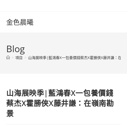
Skip
to
content
金色晨曦
Blog
>
項目
>
山海展映季|藍鴻春X一包養價錢蔡杰X霍勝俠X藤井謙：在嶺
山海展映季|藍鴻春X一包養價錢
蔡杰X霍勝俠X藤井謙：在嶺南勘
景