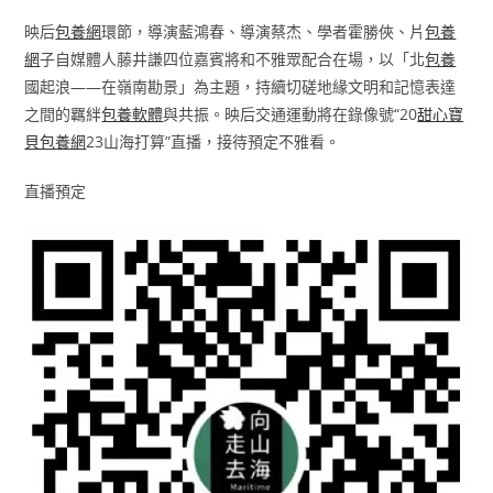
映后
包養網
環節，導演藍鴻春、導演蔡杰、學者霍勝俠、片
包養
網
子自媒體人藤井謙四位嘉賓將和不雅眾配合在場，以「北
包養
國起浪——在嶺南勘景」為主題，持續切磋地緣文明和記憶表達
之間的羈絆
包養軟體
與共振。映后交通運動將在錄像號“20
甜心寶
貝包養網
23山海打算”直播，接待預定不雅看。
直播預定