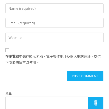
Enter
your
name
Enter
or
your
username
email
Enter
to
address
your
comment
to
website
comment
URL
在
瀏覽器
中儲存顯示名稱、電子郵件地址及個人網站網址，以供
(optional)
下次發佈留言時使用。
搜尋
搜
尋