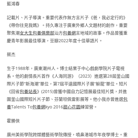
藍鴻春
記載片、片子導演。重要代表作無方言片子《爸，我必定行的》
《帶你往見我媽》。持久專注于廣東外鄉人文題材的創作，重要
聚焦潮
女大生包養俱樂部
汕方
包養網
言地域的故事。作品曾獲重
慶青年影展最佳導演，豆瓣2022年度十佳華語片。
蔡杰
生于1988年，廣東潮州人。博士結業于中心戲劇學院片子電視
系。他的劇情長片首作《人海同游》（2023）進選第28屆釜山國
際片子節“新海潮”單位，第7屆平遠國際片子展“躲龍”單位。短片
《回省
包養站長
》(2015)曾獲中國自力記憶展最佳短片獎，并進
圍釜山國際短片片子節、芬蘭坦佩雷影展等。他小我亦曾進選
包
養
Talents To
包養網
kyo 2016
甜心花園
練習營。
霍勝俠
廣州美術學院跨媒體藝術學院傳授，噴鼻港城市年夜學博士。重