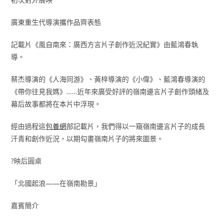
廣東重生代導演攜作品齊表態
記載片《風自南來：廣西方言片子創作近況紀實》由藍鴻春執
導。
蔡杰導演的《人海同游》、黃梓導演的《小偉》、藍鴻春導演的
《帶你往見我媽》……近年來廣受好評的嶺南邊言片子創作頭緒及
幕后故事都將在本片中浮現。
經由過程這
包養網
部記載片，我們得以一窺嶺南邊言片子的成長
汗青和創作近況，以期勾畫嶺南片子的將來圖景。
?️映后圓桌
「北國起浪——在嶺南勘景」
嘉賓簡介