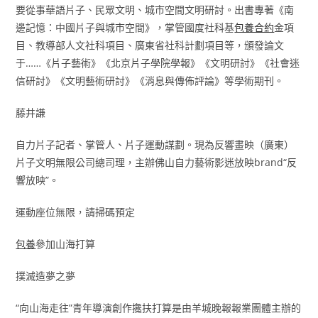
要從事華語片子、民眾文明、城市空間文明研討。出書專著《南
邊記憶：中國片子與城市空間》，掌管國度社科基
包養合約
金項
目、教導部人文社科項目、廣東省社科計劃項目等，頒發論文
于……《片子藝術》《北京片子學院學報》《文明研討》《社會迷
信研討》《文明藝術研討》《消息與傳佈評論》等學術期刊。
藤井謙
自力片子記者、掌管人、片子運動謀劃。現為反響畫映（廣東）
片子文明無限公司總司理，主辦佛山自力藝術影迷放映brand“反
響放映”。
運動座位無限，請掃碼預定
包養
參加山海打算
撲滅造夢之夢
“向山海走往”青年導演創作攙扶打算是由羊城晚報報業團體主辦的