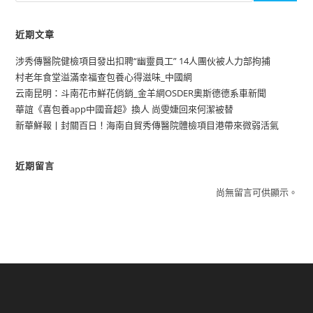
近期文章
涉秀傳醫院健檢項目發出扣聘“幽靈員工” 14人團伙被人力部拘捕
村老年食堂溢滿幸福查包養心得滋味_中國網
云南昆明：斗南花市鮮花俏銷_金羊網OSDER奧斯德德系車新聞
華誼《喜包養app中國音超》換人 尚雯婕回來何潔被替
新華鮮報丨封關百日！海南自貿秀傳醫院體檢項目港帶來微弱活氣
近期留言
尚無留言可供顯示。