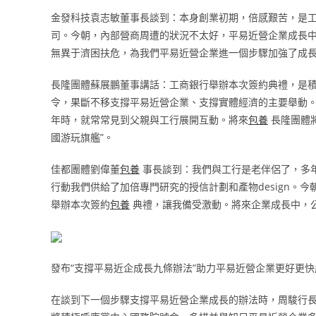
金發科技袁志敏董事長談到：本身創業初期，倍感艱苦，是
司。今朝，內部營商周遭的狀況不太好，平易近營企業成長
無異于濟困扶危，為我們平易近營企業進一個步驟加強了成
長隆團體蘇展鵬董事講話：工商銀行舉辦本次簽約典禮，是
令，果斷不移支撐平易近營企業、支撐實體經濟的主要舉動
年時，就常常見到父親與工行展開互動。將來
包養
長隆團體
國游玩旗艦”。
佳都團體劉偉董
包養
事長談到：我們與工行是老伴侶了，多
行動我們供給了加倍專門研究的授信計劃和產物design。
舉辦本次簽約
包養
典禮，讓我備受激動。將來企業成長中，
發布“支撐平易近企成長九條辦法”助力平易近營企業更好更快
在談到下一個步驟支撐平易近營企業成長的辦法時，周駿行長