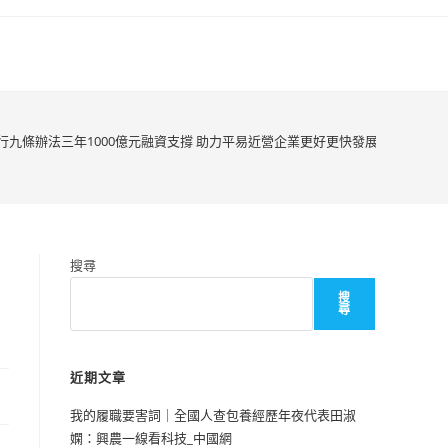
九條辦法三年1000億元融資支撐 助力平易近營企業更好更快發展
搜尋
搜
尋
近期文章
我的履職要害詞｜全國人查包養經歷年夜代表田淑
嫻：興農一線看科技_中國網