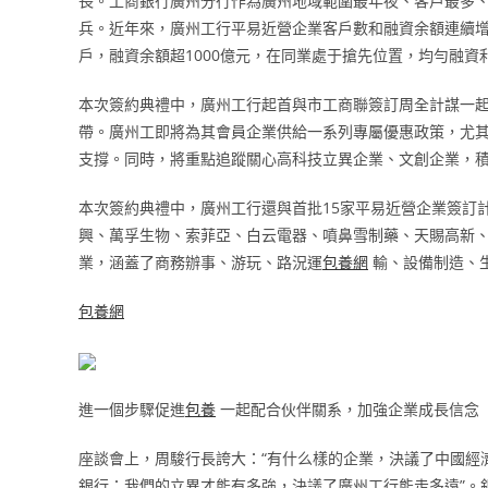
長。工商銀行廣州分行作為廣州地域範圍最年夜、客戶最多
兵。近年來，廣州工行平易近營企業客戶數和融資余額連續增加
戶，融資余額超1000億元，在同業處于搶先位置，均勻融資
本次簽約典禮中，廣州工行起首與市工商聯簽訂周全計謀一
帶。廣州工即將為其會員企業供給一系列專屬優惠政策，尤
支撐。同時，將重點追蹤關心高科技立異企業、文創企業，
本次簽約典禮中，廣州工行還與首批15家平易近營企業簽訂
興、萬孚生物、索菲亞、白云電器、噴鼻雪制藥、天賜高新
業，涵蓋了商務辦事、游玩、路況運
包養網
輸、設備制造、
包養網
進一個步驟促進
包養
一起配合伙伴關系，加強企業成長信念
座談會上，周駿行長誇大：“有什么樣的企業，決議了中國經
銀行；我們的立異才能有多強，決議了廣州工行能走多遠”。