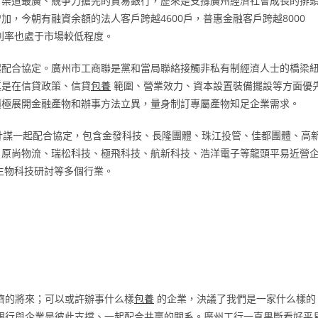
、渠道最廣、競爭力搶先的貿易銀行，歷來是支撐廣州經濟社會成長的排
，今朝有融資余額的法人客戶跨越4600戶，普惠金融客戶跨越8000
利率也處于市場較低程度。
起配合協定。廣州市工商聯是黨和當局聯絡接觸非私有制經濟人士的橋梁
其是在信貸政策、信貸
包養
範圍、營業效力、資本設置裝備擺設等方面優
積極展開金融產物和辦事方法立異，量身制訂專屬產物知足企業需求。
計謀一起配合協定，包含金發科技、長隆團體、珠江投管、佳都團體、高
、原尚物流、瑞松科技、極飛科技、航新科技、浩洋電子等龍頭平易近營
生物科技研討等多個行業。
濟的將來；可以或許辦事什么樣
包養
的企業，決議了我們是一家什么樣的
銀行與企業是彼此支撐、一起配合共贏的關系。廣州工行一直果斷看好平