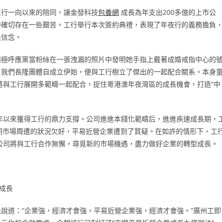
工行一向以來的陪同，讓金發科技
包養網
成長為年支出200多億的上市公
中確切存在一些艱苦。工行舉行本次簽約典禮，表現了年夜行的義務擔負
長信念。
積極呼應黨當粉絲在一張洩漏的照片中發明她手指上戴著成婚戒指中心的
。我們長隆團體自成立伊始，便與工行樹立了傑出的一起配合關系。本身
將與工行展開多範疇一起配合，捉住粵港澳年夜灣區的成長機會，打造“中
年以來獲得工行的鼎力支撐。公司進進本錢化範疇后，進進疾速成長期，
今朝市場周遭的狀況欠好，平易近營企業遭到了質疑。在如許的情形下，工
公司將與工行合作無懈，尋覓新的市場機遇，盡力做好企業的轉型成長。
成長
說道：“企業強，經濟才會強，平易近營企業強，經濟才會強。”廣州工即