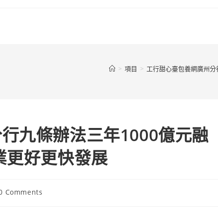
>
項目
>
工行甜心臺包養網廣州分行
行九條辦法三年1000億元融
業更好更快發展
t
0 Comments
ments: