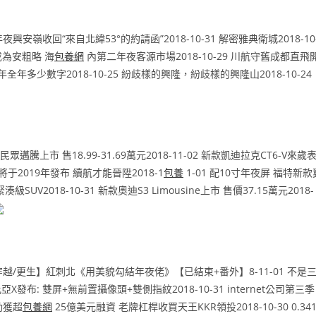
夜興安嶺收回“來自北緯53°的約請函”2018-10-31 解密雅典衛城2018-10
場成為安粗略 海
包養網
內第二年夜客源市場2018-10-29 川航守舊成都直飛
年多少數字2018-10-25 紛歧樣的興隆，紛歧樣的興隆山2018-10-24
邁騰上市 售18.99-31.69萬元2018-11-02 新款凱迪拉克CT6-V來歲
e將于2019年發布 續航才能晉陞2018-1
包養
1-01 配10寸年夜屏 福特新款
SUV2018-10-31 新款奧迪S3 Limousine上市 售價37.15萬元2018-
1【穿越/更生】紅刺北《用美貌勾結年夜佬》【已結束+番外】8-11-01 不是
亞X發布: 雙屏+無前置攝像頭+雙側指紋2018-10-31 internet公司第三季
動獲超
包養網
25億美元融資 老牌杠桿收買天王KKR領投2018-10-30 0.34