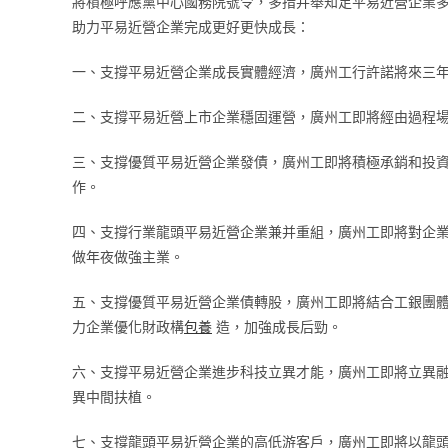
將積極呼應黨中心國務院號令，多措并舉知足平易近營企業多
助力平易近營企業完成更好更快成長：
一、支撐平易近營企業成長實體經濟，廣州工行許諾將來三年
二、支撐平易近營上市企業穩固運營，廣州工即將經由過程
三、支撐優質平易近營企業發債，廣州工即將積極承銷和投
作。
四、支撐行業龍頭平易近營企業兼并重組，廣州工即將對企
做年夜做強主業。
五、支撐優質平易近營企業債轉股，廣州工即將結合工銀團體
力企業優化財政構
包養
造，加強成長后勁。
六、支撐平易近營企業進步科技立異才能，廣州工即將立異
異中間扶植。
七、支撐龍頭平易近營企業的高低游客戶，廣州工即將以龍