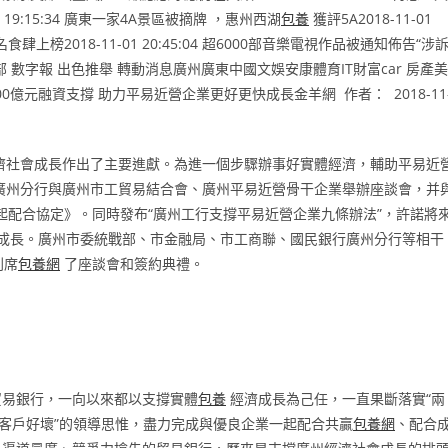
19:15:34 廣東一家4A景區被摘牌 ，惠州西湖
包養
獲評5A2018-11-01
上榜2018-11-01 20:45:04 超6000部音樂電視作品被通知佈告“涉訴
 數字報 出色推舉 轉動消息廣州廣東中國文娛安康體育IT財富car 房產美
億元融資支撐 助力平易近營企業更好更快成長金羊網 作者： 2018-11
濟社會成長作出了主要進獻。為進一個步驟辦事好實體經濟，輔助平易近
廣州分行與廣州市工貿易結合會、廣州平易近營骨干企業舉辦座談會，并
配合協定》。同時發布“廣州工行支撐平易近營企業九條辦法”，許諾將
快成長。廣州市委統戰部、市金融局、市工商聯、國民銀行廣州分行等相干
列席
包養網
了座談會和簽約典禮。
貿易銀行，一向以來都以支撐實體
包養
經濟成長為己任，一直果斷落實“兩
唯客戶好壞”的領導思惟，盡力完成與優良企業一起配合共贏
包養網
、配合