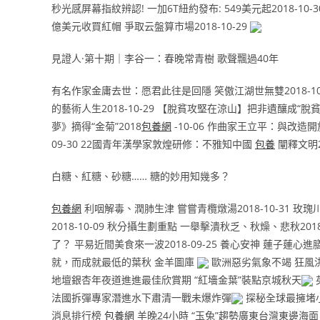
秒光感屏幕指紋辨認! 一加6T紐約發布: 549美元起2018-10-3
億美元收買紅帽 爭取云盤算市場2018-10-29
見證人·第十期｜李谷一：春晚常青樹 歌聲飄過40年
有名作家金庸去世：愿君此往是回隱 笑傲江湖世無雙2018-1
的藝術人生2018-10-29 【脫貧攻堅在涼山】把非遺釀成“脫貧生
夢》摘得“金菊”2018
包養網
-10-06 作曲家王立平：與改
09-30 22國青年漢學家敦煌研修：不雅知中國
包養
闡釋文明20
白糖、紅糖、砂糖…… 糖的妙用知幾多？
包養網
利咽解毒、潤肺生津 嘗嘗青欖燉湯2018-10-31 玫
2018-10-09 秋分攝生劃重點 一舉擊潰秋乏、秋燥、悲秋2018
了？ 平易近間美食來一波2018-09-25 養心安神 蓮子蓮心進膳2
就，而成就最低的葉秋 金羊圖庫
歐洲惡劣氣象不竭 狂風
地壇銀杏年夜道進進最佳欣賞期 “紅墻金葉”裝點京城秋天
法國拆彈專家潛進水下肅清一戰未爆炸彈
探秘全球最擁堵
消息排行榜
包養網
羊晚24小時 “玉兔”趨勢廣東台灣東邊海面 景