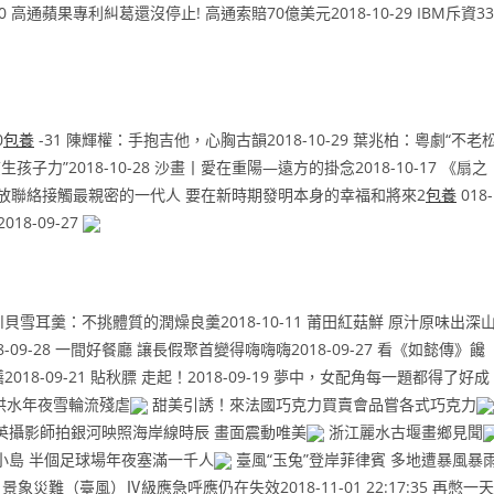
0 高通蘋果專利糾葛還沒停止! 高通索賠70億美元2018-10-29 IBM斥資33
0
包養
-31 陳輝權：手抱吉他，心胸古韻2018-10-29 葉兆柏：粵劇“不老松
孩子力”2018-10-28 沙畫丨愛在重陽—遠方的掛念2018-10-17 《扇之
造開放聯絡接觸最親密的一代人 要在新時期發明本身的幸福和將來2
包養
018-
18-09-27
瑰川貝雪耳羹：不挑體質的潤燥良羹2018-10-11 莆田紅菇鮮 原汁原味出深
-09-28 一間好餐廳 讓長假聚首變得嗨嗨嗨2018-09-27 看《如懿傳》饞
018-09-21 貼秋膘 走起！2018-09-19 夢中，女配角每一題都得了好成
洪水年夜雪輪流殘虐
甜美引誘！來法國巧克力買賣會品嘗各式巧克力
英攝影師拍銀河映照海岸線時辰 畫面震動唯美
浙江麗水古堰畫鄉見聞
小島 半個足球場年夜塞滿一千人
臺風“玉兔”登岸菲律賓 多地遭暴風暴
象災難（臺風）Ⅳ級應急呼應仍在失效2018-11-01 22:17:35 再憋一天