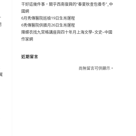
干好這幾件事，關乎西南復興的“春夏秋查包養冬”_中
國網
-
6月秀傳醫院巡檢19日生肖運程
開
6秀傳醫院供膳月26日生肖運程
陳蝶衣找九宮格講座與四十年月上海文學–文史–中國
作家網
近期留言
表
尚無留言可供顯示。
翼
三
1