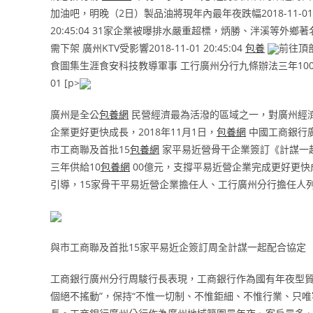
加油吧，明晚（2日）製品油將現年內最年夜跌幅2018-11-01 
20:45:04 31家企業被曝排水嚴重超標，炳勝、泮溪等外鄉著名食肆
需下架 廣州KTV受影響2018-11-01 20:45:04
包養
前往頂部
食圖集生涯食安科技教導軍事 工行廣州分行九條辦法三年1000
01 [p>
廣州是全公
包養網
民營經濟最為活潑的區域之一，對廣州經
企業更好更快成長，2018年11月1日，
包養網
中國工商銀行
市工商聯及首批15
包養網
家平易近營骨干企業簽訂《計謀一起
三年供給10
包養網
00億元，支撐平易近營企業完成更好更
引導，15家骨干平易近營企業擔任人、工行廣州分行擔任人
與市工商聯及首批15家平易近企簽訂周全計謀一起配合協定
工商銀行廣州分行周駿行長表現，工商銀行作為國有年夜型
個絕不搖動”，保持“不惟一切制、不惟鉅細、不惟行業、只