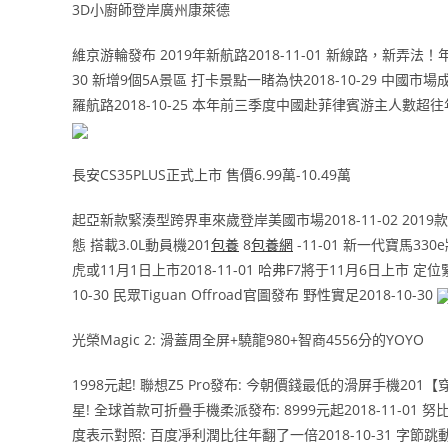
3D小廚師登岸廣州康萊德
維京游輪發布 2019年新航路2018-11-01 新線路，新弄法！年
30 新增9個5A景區 打卡景點一睹為快2018-10-29 中國市
羅航路2018-10-25 本年前三季度中國赴菲律賓游主人數超往年全
長安CS35PLUS正式上市 售價6.99萬-10.49萬
起亞新款緊湊型跨界車來歲登岸美國市場2018-11-02 2019款民眾
態 搭載3.0L動員機201
包養
8
包養網
-11-01 新一代寶馬330
虎或11月1日上市2018-11-01 哈弗F7將于11月6日上市 定位緊湊級
10-30 民眾Tiguan Offroad官圖發布 野性實足2018-10-30
光榮Magic 2: 滑蓋周全屏+驍龍980+智商4556分的YOYO
1998元起! 聯想Z5 Pro發布: 今朝價錢最低的滑屏手機20
星! 全球首款可折疊手機柔派發布: 8999元起2018-11-01 努比
度表示對照: 百度凈利潤比往年翻了一倍2018-10-31 字節跳