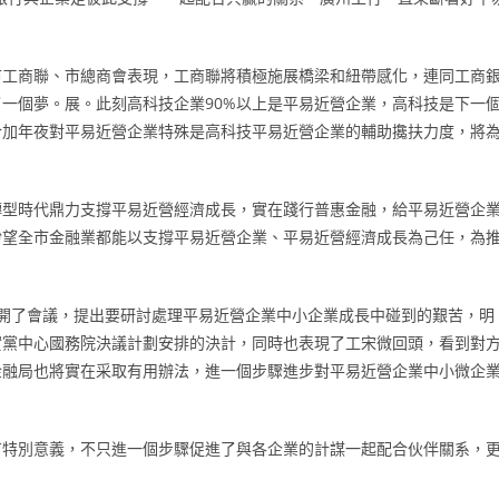
市工商聯、市總商會表現，工商聯將積極施展橋梁和紐帶感化，連同工商
一個夢。展。此刻高科技企業90%以上是平易近營企業，高科技是下一
合加年夜對平易近營企業特殊是高科技平易近營企業的輔助攙扶力度，將
轉型時代鼎力支撐平易近營經濟成長，實在踐行普惠金融，給平易近營企
盼望全市金融業都能以支撐平易近營企業、平易近營經濟成長為己任，為
。
開了會議，提出要研討處理平易近營企業中小企業成長中碰到的艱苦，明
實黨中心國務院決議計劃安排的決計，同時也表現了工宋微回頭，看到對
金融局也將實在采取有用辦法，進一個步驟進步對平易近營企業中小微企
有特別意義，不只進一個步驟促進了與各企業的計謀一起配合伙伴關系，