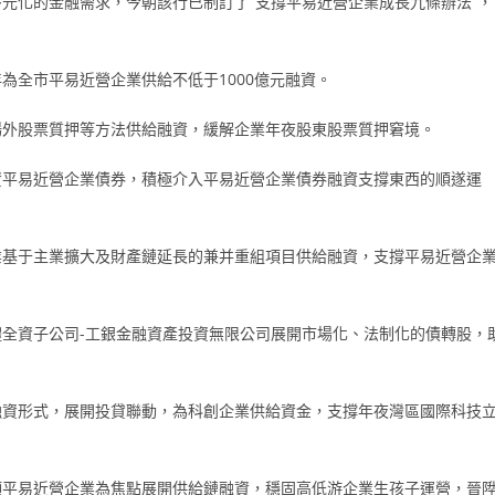
元化的金融需求，今朝該行已制訂了“支撐平易近營企業成長九條辦法”，
為全市平易近營企業供給不低于1000億元融資。
場外股票質押等方法供給融資，緩解企業年夜股東股票質押窘境。
資平易近營企業債券，積極介入平易近營企業債券融資支撐東西的順遂運
業基于主業擴大及財產鏈延長的兼并重組項目供給融資，支撐平易近營企
全資子公司-工銀金融資產投資無限公司展開市場化、法制化的債轉股，
融資形式，展開投貸聯動，為科創企業供給資金，支撐年夜灣區國際科技
頭平易近營企業為焦點展開供給鏈融資，穩固高低游企業生孩子運營，晉