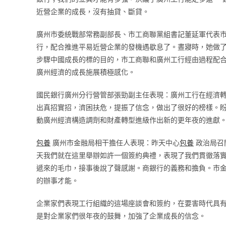
近營企業的成長，沒有抽貸、斷貸。
廣州市委統戰部常務副部長、市工商聯黨組書記董延軍代表
行，配合推進平易近營企業的發機遇歇息了。晝寢時，她做了
步驟中國成長的標的目的，市工商聯和廣州工行經由過程配
廣州經濟的成長施展積極感化。
國民銀行廣州分行營管部張勁副主任表現：廣州工行在經濟
出真招實招，濟困扶危，提振了信念，做出了很好的榜樣。
動廣州經濟構造調劑和財產轉型進級作出新的更年夜的進獻
包養
廣州市金融局相干擔任人表現：昨天中心
包養
政治局召
天我們就在這里舉辦如許一個簽約典禮，表現了我們貫徹落
遞來的毛巾，接事後說了聲感謝。商銀行的義務和擔負。市
的辦事才能。
企業家們表現工行組織的這場座談會和簽約，在要害時代具
是對企業家們很年夜的鼓舞，加強了企業成長的信念。