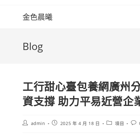
Skip
to
金色晨曦
content
Blog
工行甜心臺包養網廣州分
資支撐 助力平易近營企
Post
Post
Post
Pos
admin
2025 年 4 月 18 日
項目
author:
published:
category:
com