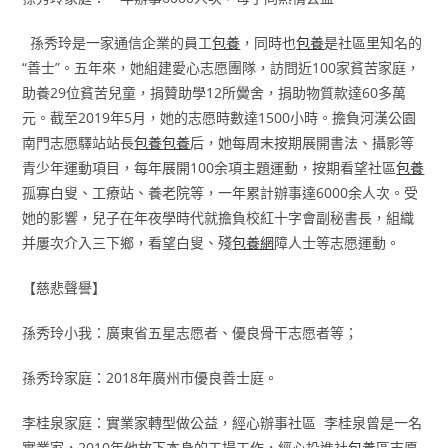
孫秀玲是一家通信企業的員工
包養
，同時也
包養
是社區里知名的
“善士”。五年來，她組建愛心志愿團隊，訪問近100家貧苦家庭，
助養29位貧苦兒童，捐贊助學12所黌舍，捐助物質款達60多萬
元。截至2019年5月，她的志愿時數達1500小時。擔負河漢公園
南門志愿驛站站長
包養
包養
后，她每周末按期展開書法、攝影等
青少年運動項目，每年展開100余項主題運動，按期看望社區
包養
孤寡白叟、工療站、養老院等，一年累計辦事達6000余人次。受
她的影響，兒子在年夜學時代就擔負校紅十字會副秘書長，組織
并屢次介入三下鄉，看望白叟、殘
包養網
障人士等志愿運動。
【慈悲聲譽】
孫秀玲小我：廣東省五星志愿者、優良骨干志愿者等；
孫秀玲家庭：2018年廣州市優良善士庭。
李桂泉家庭：實業家轉型做公益，經心辦事社區 李桂泉曾是一名
實業家，2010年他放下本身的工場工作，經心投進社
包養
區志愿