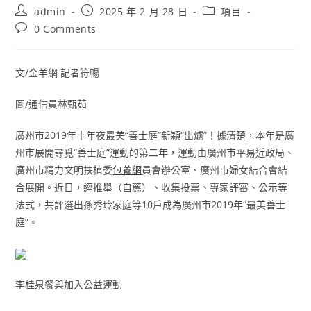
Post
Post
Post
admin
2025 年 2 月 28 日
項目
author:
published:
category:
Post
0 Comments
comments:
文/金羊網 記者符暢
圖/通信員林甄茹
廣州市2019年十年夜最美“善士庭”新穎“出爐”！據清楚，本年是廣
州市展開尋覓“善士庭”運動的第二年，運動由廣州市平易近政局、
廣州市精力文明扶植委
包養網
員會辦公室、廣州市婦女結合會結
合展開。近日，經推舉（自薦）、收集投票、專家評審、公示等
法式，共評選出孫秀玲家庭等10戶成為廣州市2019年“最美善士
庭”。
李桂泉餐與加入公益運動