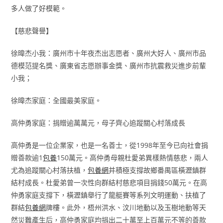
多人做了好模範。
【慈悲聲譽】
徐暐杰小我：廣州市十年夜杰出志愿者、廣州大好人、廣州市品
德模范提名獎、廣東省志愿辦事金獎、廣州市抗震救災進步前輩
小我；
徐暐杰家庭：全國最美家庭。
高仲勇家庭：捐贈逾萬萬元，母子齊心追蹤關心村落成長
高仲勇是一位企業家，也是一名善士，從1998年至今已向社會捐
贈善款逾1
包養
150萬元。高仲勇母親杜愛弟異樣熱情慈悲，兩人
尤為追蹤關心村落扶植，
包養網
并積極支撐故鄉番禺區橫瀝鎮群
結村成長。杜愛弟曾一次性向群結村慈悲項目捐錢50萬元。在高
仲勇家庭支撐下，橫瀝鎮舉行了龍艇賽等系列文明運動、扶植了
群結
包養網
牌樓。此外，梧州洪水、汶川地動以及玉樹地動等天
然災難產生后，高仲勇家庭均捐出二十萬至上百萬元不等的善款