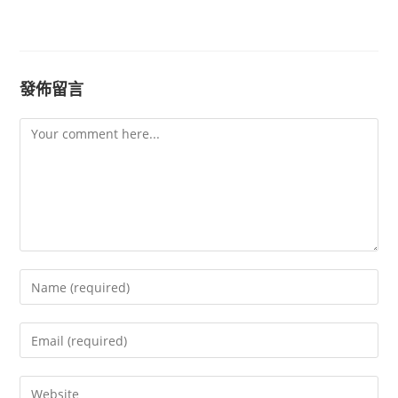
發佈留言
Comment
Enter
your
name
Enter
or
your
username
email
Enter
to