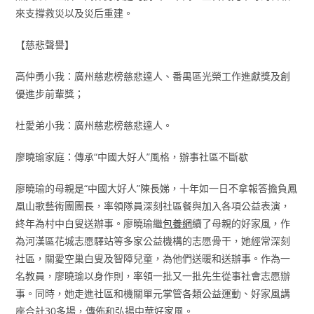
來支撐救災以及災后重建。
【慈悲聲譽】
高仲勇小我：廣州慈悲榜慈悲達人、番禺區光榮工作進獻獎及創
優進步前輩獎；
杜愛弟小我：廣州慈悲榜慈悲達人。
廖曉瑜家庭：傳承“中國大好人”風格，辦事社區不斷歇
廖曉瑜的母親是“中國大好人”陳長娣，十年如一日不拿報答擔負鳳
凰山歌藝術團團長，率領隊員深刻社區餐與加入各項公益表演，
終年為村中白叟送辦事。廖曉瑜繼
包養網
續了母親的好家風，作
為河漢區花城志愿驛站等多家公益機構的志愿骨干，她經常深刻
社區，關愛空巢白叟及智障兒童，為他們送暖和送辦事。作為一
名教員，廖曉瑜以身作則，率領一批又一批先生從事社會志愿辦
事。同時，她走進社區和機關單元掌管各類公益運動、好家風講
座合計30多場，傳佈和弘揚中華好家風。