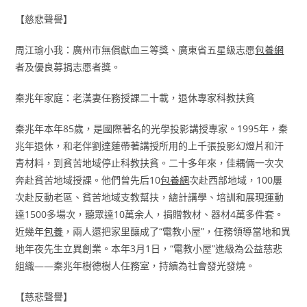
【慈悲聲譽】
周江瑜小我：廣州市無償獻血三等獎、廣東省五星級志愿
包養網
者及優良募捐志愿者獎。
秦兆年家庭：老漢妻任務授課二十載，退休專家科教扶貧
秦兆年本年85歲，是國際著名的光學投影講授專家。1995年，秦
兆年退休，和老伴劉達蓮帶著講授所用的上千張投影幻燈片和汗
青材料，到貧苦地域停止科教扶貧。二十多年來，佳耦倆一次次
奔赴貧苦地域授課。他們曾先后10
包養網
次赴西部地域，100屢
次赴反動老區、貧苦地域支教幫扶，總計講學、培訓和展現運動
達1500多場次，聽眾達10萬余人，捐贈教材、器材4萬多件套。
近幾年
包養
，兩人還把家里釀成了“電教小屋”，任務領導當地和異
地年夜先生立異創業。本年3月1日，“電教小屋”進級為公益慈悲
組織——秦兆年樹德樹人任務室，持續為社會發光發燒。
【慈悲聲譽】