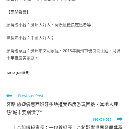
【慈悲聲譽】
廖曉瑜小我：廣州大好人、河漢區優良志愿者等；
陳長娣小我：中國大好人；
廖曉瑜家庭：廣州市文明家庭、2018年廣州市優良善士庭、河漢
十年夜最美家庭。
TAGS
:
[DB:标签]
Read
Previous Post
more
客路 旅遊優惠西班牙多地遭受過度游玩困擾，當地人埋
articles
怨“城市要崩潰了”
Next Post
上合組織秘書長：一包養經歷上合將影響世界發展進程