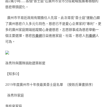
超2萬小時……各個“善士庭”在廣州市全市分歧範疇施展著積極的
慈悲帶頭感化。
廣州市平易近政局有關擔任人先容，此次尋覓“善士庭”運動凸顯
了廣州慈悲介入多元化特色，慈悲已不是愛心企業家的“專利”，更
多的廣州家庭開端追蹤關心身邊慈悲，志愿辦事成為慈悲舉動一
個主要選擇，慈悲
包養網
日益進進家庭、社區，慈悲人
包養網
人
可為。
孫秀玲與團隊捐助建築新屋
【知多D】
2019年度廣州市十年夜最美善士庭名單 （按姓氏筆畫排序）
孫秀玲家庭
李桂泉家庭