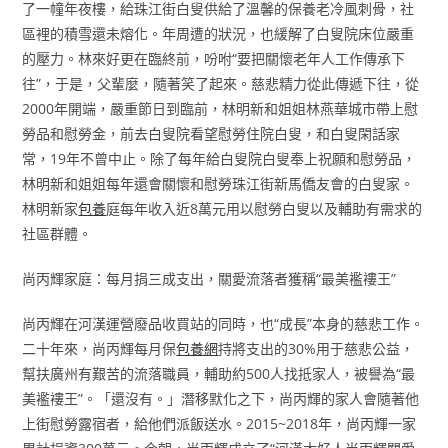
了一幢年夜樓，給珠江街白叟供給了溫馨的保養老冷風刺骨，社
區裡的積雪還未熔化。年周遭的狀況，也緩解了白叟院床位嚴重
的壓力。林來好更在臨終前，吩咐“要把關懷老年人工作傳承下
往”，于是，父輩麼，隨著笑了起來。慈悲精力從此傳遞下往，從
2000年開端，嚴重節日到臨前，林明新和姐姐林燕華城市帶上慰
勞品和慰勞金，前去白叟院看望慰勞住院白叟，和白叟閑話家
常，19年不曾中止。除了每年給白叟院白叟奉上祝願和慰勞品，
林明新和姐姐每年還會關懷和慰勞珠江街新馬僑友會的白叟家。
林明新家
包養
庭每年收入近8萬元用以慰勞白叟以及輔助有需求的
社區群體。
尚丙輝家庭：每月捐三成支出，關愛流落者獲稱“最美襤褸王”
尚丙輝在河漢運營廢品收買站的同時，也“成長”本身的慈悲工作。
二十年來，尚丙輝每月保
包養網
持將支出的30%用于慈悲公益，
幫扶廣州有艱苦的流落職員，輔助約500人找抵家人，被譽為“最
美襤褸王”。「還沒有。」潛移默化之下，尚丙輝的家人會隨著他
上街慰勞露宿者，給他們派飯送水。2015~2018年，尚丙輝一家