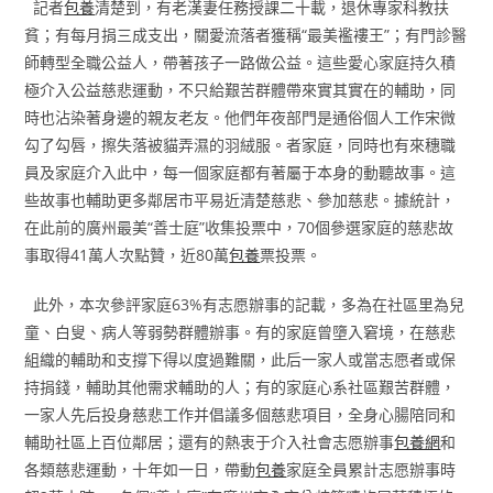
記者
包養
清楚到，有老漢妻任務授課二十載，退休專家科教扶
貧；有每月捐三成支出，關愛流落者獲稱“最美襤褸王”；有門診醫
師轉型全職公益人，帶著孩子一路做公益。這些愛心家庭持久積
極介入公益慈悲運動，不只給艱苦群體帶來實其實在的輔助，同
時也沾染著身邊的親友老友。他們年夜部門是通俗個人工作宋微
勾了勾唇，擦失落被貓弄濕的羽絨服。者家庭，同時也有來穗職
員及家庭介入此中，每一個家庭都有著屬于本身的動聽故事。這
些故事也輔助更多鄰居市平易近清楚慈悲、參加慈悲。據統計，
在此前的廣州最美“善士庭”收集投票中，70個參選家庭的慈悲故
事取得41萬人次點贊，近80萬
包養
票投票。
此外，本次參評家庭63%有志愿辦事的記載，多為在社區里為兒
童、白叟、病人等弱勢群體辦事。有的家庭曾墮入窘境，在慈悲
組織的輔助和支撐下得以度過難關，此后一家人或當志愿者或保
持捐錢，輔助其他需求輔助的人；有的家庭心系社區艱苦群體，
一家人先后投身慈悲工作并倡議多個慈悲項目，全身心腸陪同和
輔助社區上百位鄰居；還有的熱衷于介入社會志愿辦事
包養網
和
各類慈悲運動，十年如一日，帶動
包養
家庭全員累計志愿辦事時