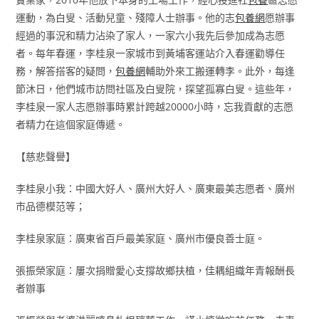
運動，為白叟、活動兒童、殘障人士辦事。他的志
包養網
愿辦事
經過的事況和精力沾染了家人，一家六小我先后參加成為志愿
者。每年春運，李桂泉一家城市到黃埔客運站介入春運勸導任
務，解答搭客的疑問，
包養網
輔助外來工搬運轉李。此外，每逢
節沐日，他們城市訪問社區及白叟院，探望孤寡白叟。這些年，
李桂泉一家人志愿辦事時累計跨越20000小時，忘我貢獻的志愿
者精力在這個家庭傳遞。
【慈悲聲譽】
李桂泉小我：中國大好人、廣州大好人、廣東最美志愿者、廣州
市品德模范等；
李桂泉家庭：廣東省百戶最美家庭、廣州市優良善士庭。
張振榮家庭：屢次捐贈愛心支撐故鄉扶植，佳耦組織年青報酬長
者辦事