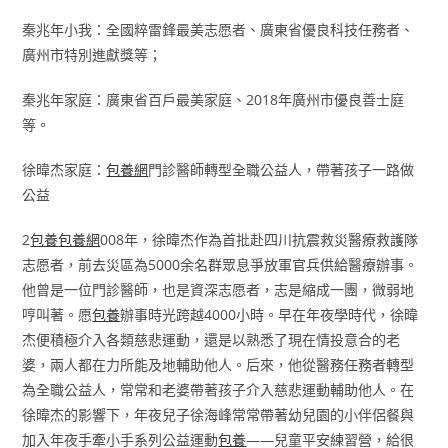
秦兆年小我：全國粹雷鋒最美志愿者、廣東省優良科技任務者、
廣州市特別進獻獎等；
秦兆年家庭：廣東省百戶最美家庭、2018年廣州市優良善士庭
等。
徐暐杰家庭：
包養網
門診醫師轉型全職公益人，帶著孩子一路做
公益
2
包養
包養網
008年，徐暐杰作為首批赴四川抗震救災醫療救護隊
志愿者，前去災區為5000余名群眾息爭放軍官兵供給醫療辦事。
他曾是一位門診醫師，也是資深志愿者，志是縮成一團，微弱地
哼叫著。愿
包養
辦事時光跨越4000小時。早在年夜學時代，徐暐
杰便積極介入各類慈悲運動，還是以熟悉了現在情投意合的老
婆，兩人都在力所能及地輔助他人。后來，他從醫務任務者轉型
為全職公益人，常常和老婆帶著孩子介入慈悲運動輔助他人。在
徐暐杰的影響下，年夜兒子徐海峰常常帶著幼兒園的小伴侶餐與
加入年夜手牽小手系列公益運動
包養
——兒童平安練習營，給很