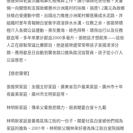
張振榮與老婆洪麗噴鼻扎根殯葬工作，謹小慎微吃苦任務。夫妻
倆一向關懷和支撐故鄉惠州沙洲尾村的扶植，捐資1.2萬元為故鄉
扶植白叟運動中間，出錢出力推進沙洲尾村鄉道展成水泥路，并
組織村里年青報酬白叟衡宇疏浚排水水溝。任務之余，張振榮積
極介入各類公益運動，骨灰撒海、綠色拜祭、環保出行以及任務
獻血等，多年來累計獻血2000多毫升。張她這才想起來——這些
人正在錄製常識比賽節目，她是振榮還常常帶孩子宣揚渣滓分
類，應用歇息日自動到黌舍路口擔負路況協管員，孩子從小介入
公益慈悲。
【慈悲聲譽】
張振榮家庭：全國五好家庭、廣東省百戶最美家庭、廣州市十年
夜最美家庭、廣州市文明家庭等。
林明新家庭：傳承父輩慈悲精力，姐弟關愛白叟十九載
林明新家庭是番禺區珠江街的一份子，關愛社區白叟被他們視為
家庭的擔負。2001年，林明新父親林來好便為珠江街白叟院捐贈