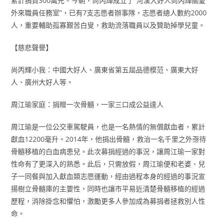
累計捐資300萬元。今朝，尚丙輝成立了“河漢大好人尚丙輝關愛
外來職員任務室”，已有7支志愿者辦事隊，志愿者總人數約2000
人，重要輔助孤寡艱苦白叟，救助流落職員以及贊助掉學兒童。
【慈悲聲譽】
尚丙輝小我：中國大好人、廣東省第五屆品德模范、廣東大好
人、廣州大好人等。
周江瑜家庭：捐贈一次骨髓，一家三口成公益達人
周江瑜是一位公交車駕駛員，也是一名熱情的無償獻血者，累計
獻血12200毫升。2014年，他捐出骨髓，救治一名千里之外亟待
骨髓移植的白血病患兒。此次募捐經過的事況，讓周江瑜一家對
性命有了更深入的熟悉。此后，只需放假，周江瑜便和老婆、兒
子一同餐與加入獻血類志愿運動，經由過程本身的經過的事況宣
揚樹立骨髓庫的主要性，同時也讓市平易近清楚骨髓移植的經過
歷程，消除掛念和懼怕，激勵更多人參加成為募捐者拯救別人性
命。