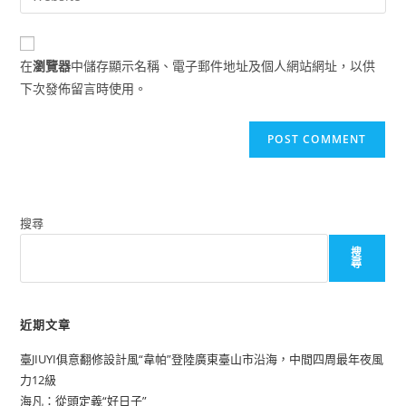
address
your
comment
to
website
comment
URL
在
瀏覽器
中儲存顯示名稱、電子郵件地址及個人網站網址，以供
(optional)
下次發佈留言時使用。
搜尋
搜
尋
近期文章
臺JIUYI俱意翻修設計風“韋帕”登陸廣東臺山市沿海，中間四周最年夜風
力12級
海凡：從頭定義“好日子”