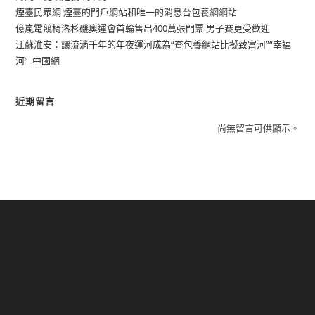
煙臺民眾網 煙臺的門戶網站和唯一的消息台包養網網站
億嵐電競椅洛杉磯奧運會首輪售出400萬張門票 男子賽更受歡迎
江蘇淮安：讓流淌千年的年夜運河成為“查包養網站比擬致富河”“幸福
河”_中國網
近期留言
尚無留言可供顯示。