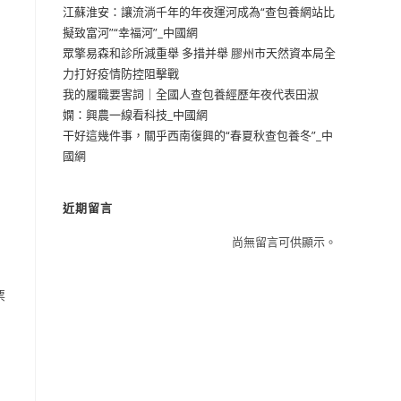
江蘇淮安：讓流淌千年的年夜運河成為“查包養網站比
擬致富河”“幸福河”_中國網
眾擎易森和診所減重舉 多措并舉 膠州市天然資本局全
力打好疫情防控阻擊戰
我的履職要害詞｜全國人查包養經歷年夜代表田淑
嫻：興農一線看科技_中國網
干好這幾件事，關乎西南復興的“春夏秋查包養冬”_中
國網
近期留言
尚無留言可供顯示。
票
；