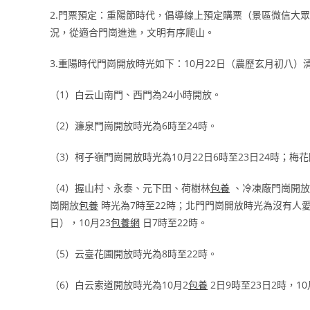
2.門票預定：重陽節時代，倡導線上預定購票（景區微信大眾
況，從適合門崗進進，文明有序爬山。
3.重陽時代門崗開放時光如下：10月22日（農歷玄月初八）
（1）白云山南門、西門為24小時開放。
（2）濂泉門崗開放時光為6時至24時。
（3）柯子嶺門崗開放時光為10月22日6時至23日24時；梅花
（4）握山村、永泰、元下田、荷樹林
包養
、冷凍廠門崗開放
崗開放
包養
時光為7時至22時；北門門崗開放時光為沒有人愛
日），10月23
包養網
日7時至22時。
（5）云臺花圃開放時光為8時至22時。
（6）白云索道開放時光為10月2
包養
2日9時至23日2時，10