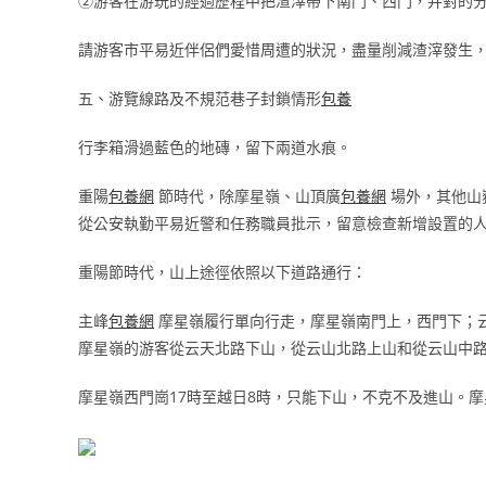
②游客在游玩的經過歷程中把渣滓帶下南門、西門，并對的分
請游客市平易近伴侶們愛惜周遭的狀況，盡量削減渣滓發生
五、游覽線路及不規范巷子封鎖情形
包養
行李箱滑過藍色的地磚，留下兩道水痕。
重陽
包養網
節時代，除摩星嶺、山頂廣
包養網
場外，其他山
從公安執勤平易近警和任務職員批示，留意檢查新增設置的
重陽節時代，山上途徑依照以下道路通行：
主峰
包養網
摩星嶺履行單向行走，摩星嶺南門上，西門下；
摩星嶺的游客從云天北路下山，從云山北路上山和從云山中
摩星嶺西門崗17時至越日8時，只能下山，不克不及進山。摩