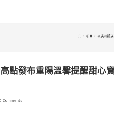
>
項目
>
@廣州鄰居
登高點發布重陽溫馨提醒甜心
t
0 Comments
ments: