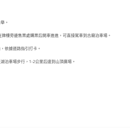
推舉。
在牌樓旁邊售票處購票后開車進進，可直接駕車到古廟泊車場。
山，依據道路指引打卡。
湖泊車場步行，1-2公里后達到山頂廣場。
）