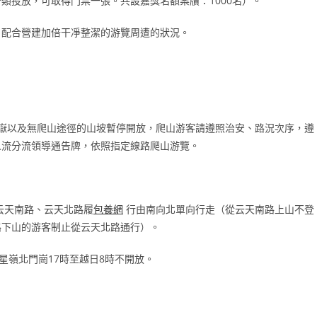
類投放，可取得門票一張。共設嘉獎名額案牘：1000名）。
，配合營建加倍干凈整潔的游覽周遭的狀況。
嶽以及無爬山途徑的山坡暫停開放，爬山游客請遵照治安、路況次序，遵
人流分流領導通告牌，依照指定線路爬山游覽。
云天南路、云天北路履
包養網
行由南向北單向行走（從云天南路上山不登
路下山的游客制止從云天北路通行）。
星嶺北門崗17時至越日8時不開放。