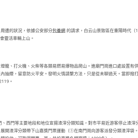
日周遭的狀況，依據公安部分
包養網
的請求，白云山景致區在重陽時代（1
會靈活車輛上山。
、燈籠、打火機、火柴等各類易燃易爆物品爬山。進廟門崗進口處設置有
區內抽煙，留意防火平安。發明火情請繫方法，只是從未聊過天。當即撥
2119。
門、西門等主要地段和地位宣揚渣滓分類知識，對市平易近游客停止渣滓
，展開渣滓分類帶下山嘉獎門票運動（①在南門崗向游客派發分類渣滓袋