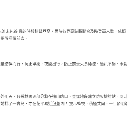
人流未
包養
幾的時段錯峰登高，屆時各登高點將聯合及時登高人數，依照
告提醒謹慎前去。
盡量結伴而行，防止單獨、夜間出行，防止前去火食稀疏、通訊不暢、未
野外用火，各叢林防火部分將在進山路口、登窪地段建立防火檢討站，同
。她找了一會兒，才在花平易近
包養
相互提示監視，積極共同，一旦發明