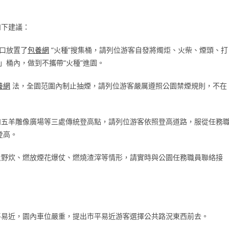
如下建議：
門口放置了
包養網
“火種”搜集桶，請列位游客自發將燭炬、火柴、煙頭、打
」桶內，做到不攜帶“火種”進園。
養網
法，全園范圍內制止抽煙，請列位游客嚴厲遵照公園禁煙規則，不在
和五羊雕像廣場等三處傳統登高點，請列位游客依照登高道路，服從任務
登高。
火野炊、燃放煙花爆仗、燃燒渣滓等情形，請實時與公園任務職員聯絡接
平易近，園內車位嚴重，提出市平易近游客選擇公共路況東西前去。