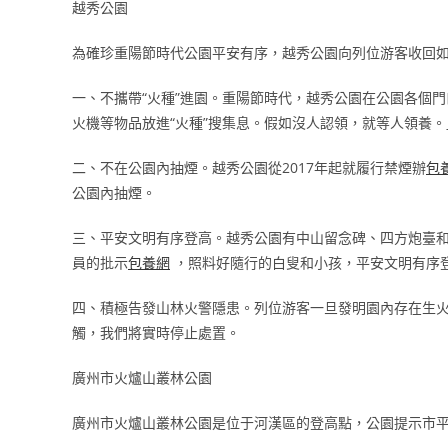
越秀公園
為確珍重陽節時代公園平安有序，越秀公園向列位游客收回
一、不攜帶“火種”進園。重陽節時代，越秀公園在公園各個
火機等物品放進“火種”搜集息。假如沒人認領，就等人領養。
二、不在公園內抽煙。越秀公園從2017年起就履行禁煙辦
包
公園內抽煙。
三、平安文明有序登高。越秀公園有中山留念碑、四方炮臺
員的批示
包養網
，照料好隨行的白叟和小孩，平安文明有序
四、積極告發山林火警隱患。列位游客一旦發明園內存在生
觸，我們將實時停止處置。
廣州市火爐山叢林公園
廣州市火爐山叢林公園是位于河漢區的登高點，公園提示市