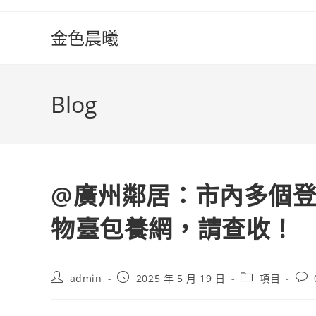
Skip
to
金色晨曦
content
Blog
@廣州鄰居：市內多個
物臺包養網，請查收！
Post
Post
Post
Pos
admin
2025 年 5 月 19 日
項目
author:
published:
category:
com