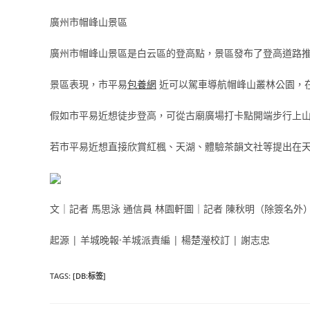
廣州市帽峰山景區
廣州市帽峰山景區是白云區的登高點，景區發布了登高道路
景區表現，市平易
包養網
近可以駕車導航帽峰山叢林公園，
假如市平易近想徒步登高，可從古廟廣場打卡點開端步行上
若市平易近想直接欣賞紅楓、天湖、體驗茶韻文社等提出在天
文｜記者 馬思泳 通信員 林園軒圖｜記者 陳秋明（除簽名外
起源 | 羊城晚報·羊城派責編 | 楊楚瀅校訂 | 謝志忠
TAGS
:
[DB:标签]