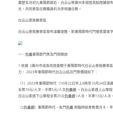
農歷玄月初九重陽節鄰近，白云山等廣州多個登高點陸續發
光，共同景區任務職員的次序保護任務。
白云山景致勝景區
白云山景致勝景區發布溫馨提醒，對重陽節時代門搜索要害字
一、
包養
重陽節門票及門崗開放
1.依據《廣州市成長改造委關于重陽節時代白云山景致勝景區
力， 2023年重陽節時代白云山姑且門票價錢如下：
（1）2023年重陽節時代（10月22日早上6時至10月24日
全票10元/人次，半票5元/人次
包養網
。白云山索道上山單程全
白云山索道下山單程全票25元
包養網
/人次，半票13元/人次
（2
包養網
）重陽節時代，各門
包養
崗臨時結束售賣月卡、年