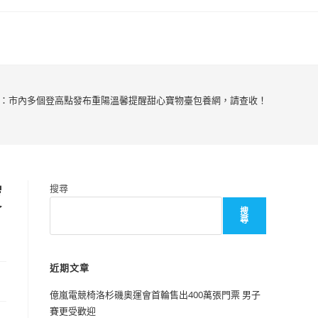
：市內多個登高點發布重陽溫馨提醒甜心寶物臺包養網，請查收！
寶
搜尋
搜
尋
近期文章
億嵐電競椅洛杉磯奧運會首輪售出400萬張門票 男子
賽更受歡迎