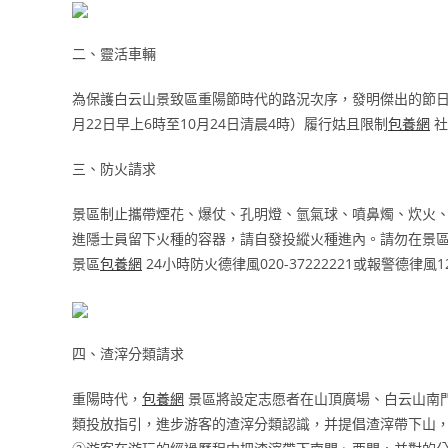
二、靈活車輛
為保護白云山景致區重陽節時代的路況次序，發明傑出的節
月22日早上6時至10月24日清晨4時）履行姑且限制
包養網
社
三、防火請求
景區制止攜帶煙花、爆仗、孔明燈、氫氣球、噴鼻燭、炊火
進隱士員留下火種的容器，請自發投縱火種進內。請勿在景
景區
包養網
24小時防火德律風020-37222221或報警德律風1
四、渣滓分類請求
重陽時代，
包養網
景區將設定志愿者在山頂廣場、白云山南
類投放指引，進步游客的渣滓分類認識，并提倡渣滓帶下山