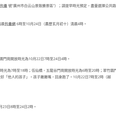
包養
號“廣州市白云山景致勝景區”）；請提早時光預定，盡量選擇公共路
清晨
包養網
6時至10月24日（農歷玄月初十）清晨4時。
圃門崗開放時光為10月22日7時至24日4時。
時光為7時至18時；伍仙橋、五龍谷門崗開放時光為6時至20時；翠竹園
好「他人的孩子」。孩子撇撇嘴，回身跑了。10月22日7時至2時（越
月23日8時至24日2時。