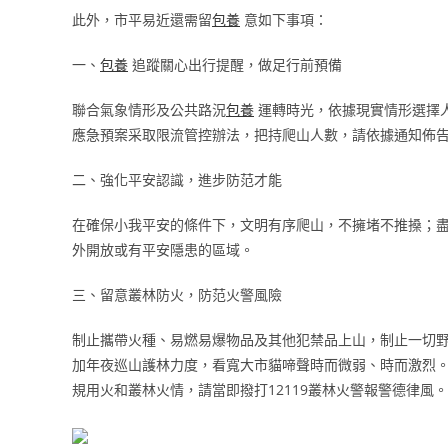
此外，市平易近還需留
包養
意如下事項：
一、
包養
追蹤關心出行提醒，做足行前預備
聯合氣象情形及公共路況
包養
運轉時光，依據現實情形選擇
應急預案采取限流管控辦法，把持爬山人數，請依據通知佈
二、強化平安認識，進步防范才能
在確保小我平安的條件下，文明有序爬山，不擁堵不推搡；
外開放或有平安隱患的區域。
三、留意叢林防火，防范火警風險
制止攜帶火種、易燃易爆物品及其他犯禁品上山，制止一切
加年夜巡山護林力度，看寬大市貓啼聲時而微弱、時而激烈
規用火和叢林火情，請當即撥打12119叢林火警報警德律風。