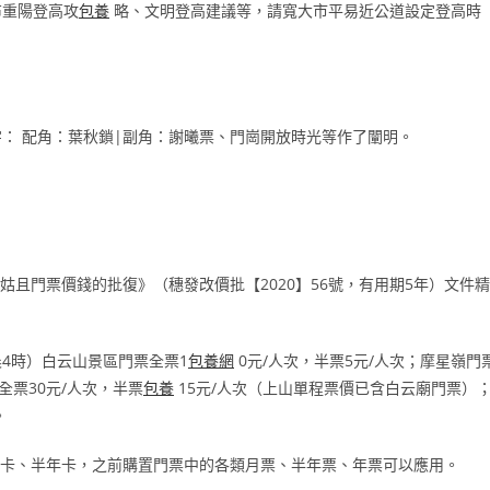
布重陽登高攻
包養
略、文明登高建議等，請寬大市平易近公道設定登高時
： 配角：葉秋鎖|副角：謝曦票、門崗開放時光等作了闡明。
姑且門票價錢的批復》（穗發改價批【2020】56號，有用期5年）文件精
清晨4時）白云山景區門票全票1
包養網
0元/人次，半票5元/人次；摩星嶺門
票30元/人次，半票
包養
15元/人次（上山單程票價已含白云廟門票）
。
卡、半年卡，之前購置門票中的各類月票、半年票、年票可以應用。