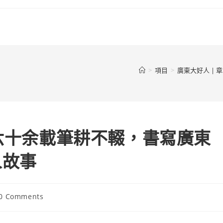
>
項目
>
廣東大好人 |
：六十余載筆耕不輟，書寫廣東
人故事
t
0 Comments
ments: