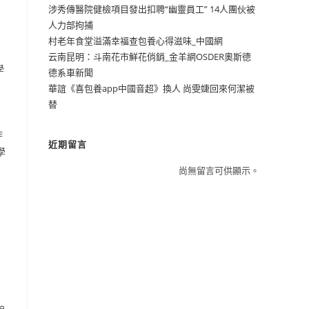
涉秀傳醫院健檢項目發出扣聘“幽靈員工” 14人團伙被
人力部拘捕
村老年食堂溢滿幸福查包養心得滋味_中國網
云南昆明：斗南花市鮮花俏銷_金羊網OSDER奧斯德
學
德系車新聞
華誼《喜包養app中國音超》換人 尚雯婕回來何潔被
替
作
近期留言
學
尚無留言可供顯示。
，