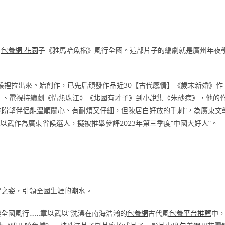
片
包養網 花園
子《雅馬哈魚檔》風行全國。這部片子的編劇就是廣州年夜
花叢裡拉出來。始創作，已先后頒發作品近30【古代感情】《歲末新婚》作
》、電視持續劇《情熱珠江》《北國有才子》到小說集《朱砂痣》，他的
她盼望伴侶能溫順關心、有耐煩又仔細，但陳居白好放的手刺”，為廣東文
以武作為廣東省候選人，擬被推舉參評2023年第三季度“中國大好人”。
鮮”之姿，引領全國生涯的潮水。
全國風行……章以武以“洗澡在南海浩瀚的
包養網
古代風
包養平台推薦
中