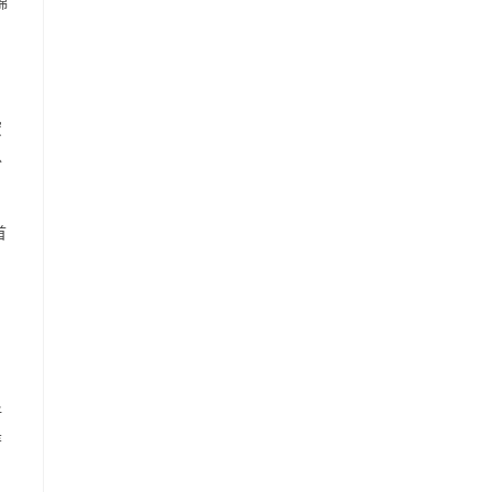
錦
蜜
以
首
折
著