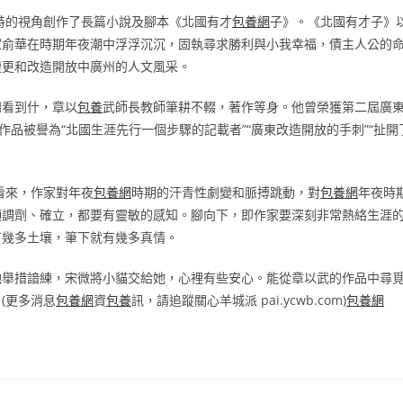
奇特的視角創作了長篇小說及腳本《北國有才
包養網
子》。《北國有才子》
家俞華在時期年夜潮中浮浮沉沉，固執尋求勝利與小我幸福，債主人公的
變更和改造開放中廣州的人文風采。
知看到什，章以
包養
武師長教師筆耕不輟，著作等身。他曾榮獲第二屆廣
作品被譽為“北國生涯先行一個步驟的記載者”“廣東改造開放的手刺”“扯開
看來，作家對年夜
包養網
時期的汗青性劇變和脈搏跳動，對
包養網
年夜時
頭調劑、確立，都要有靈敏的感知。腳向下，即作家要深刻非常熱絡生涯
有幾多土壤，筆下就有幾多真情。
她舉措諳練，宋微將小貓交給她，心裡有些安心。能從章以武的作品中尋
(更多消息
包養網
資
包養
訊，請追蹤關心羊城派 pai.ycwb.com)
包養網