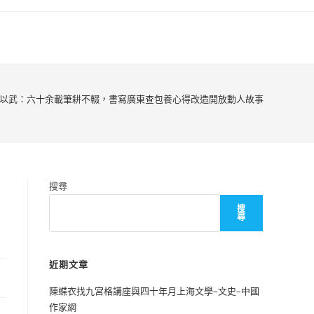
 章以武：六十余載筆耕不輟，書寫廣東查包養心得改造開放動人故事
搜尋
搜
尋
近期文章
陳蝶衣找九宮格講座與四十年月上海文學–文史–中國
作家網