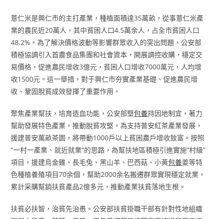
薏仁米是興仁市的主打產業，種植面積達35萬畝，從事薏仁米產
業的農民近20萬人，其中貧困人口4.5萬余人，占全市貧困人口
48.2%。為了解決價格波動等影響群眾收入的突出問題，公安部
積極協調引入首農食品集團和社會資本，開展調控收購，穩定交
易價格，促進農民增收3億元，貧困人口增收7000萬元，人均增
收1500元。這一舉措，對于興仁市夯實產業基礎、促進農民增
收、鞏固脫貧成效發揮了重要作用。
聚焦產業幫扶，培育造血功能，公安部堅
包養
持因地制宜，著力
幫助發展特色產業，推動脫貧攻堅。為支持普安紅茶產業發展，
援建普安萬畝茶園，將帶動1000戶以上貧困農戶增收致富。按照
“一村一產業、就近就業”的思路，為幫扶地區積極引進實施“村級”
項目，援建烏金雞、長毛兔、黑山羊、巴西菇、小黃
包養
姜等特
色種植養殖項目70余個，幫助2000余名搬遷群眾實現穩定就業。
累計采購幫銷扶貧產品2億多元，推動產業扶貧落地生根。
扶貧必扶智，治貧先治愚。公安部扶貧掛職干部有針對性地組織