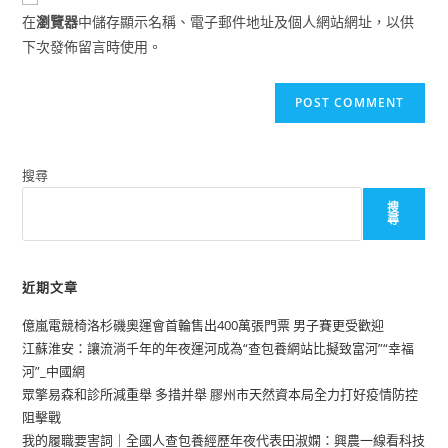
comment
URL
在
瀏覽器
中儲存顯示名稱、電子郵件地址及個人網站網址，以供
(optional)
下次發佈留言時使用。
搜尋
搜
尋
近期文章
億嵐電競椅洛杉磯奧運會首輪售出400萬張門票 男子賽更受歡迎
江蘇淮安：讓流淌千年的年夜運河成為“查包養網站比擬致富河”“幸福
河”_中國網
眾擎易森和診所減重舉 多措并舉 膠州市天然資本局全力打好疫情防控
阻擊戰
我的履職要害詞｜全國人查包養經歷年夜代表田淑嫻：興農一線看科技