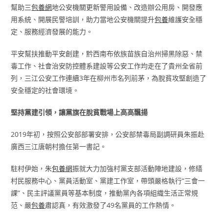
幫助三
包養網
地公安機關更新警用設備、改造辦公用房、開發應
用系統、開展民警培訓，助力當地公安機關提升
包養
維護安全穩
定、服務經濟發展的能力。
平安幫扶推動平安創建，黔西南布依族苗族自治州掃黑除惡、禁
毒工作、社會治安防控體系建設等公安工作均走在了貴州全省前
列，三江公安工作連續3年在柳州市名列前茅，為脫貧攻堅創造了
安全穩定的社會環境。
堅持黨建引領，讓黨旗在脫貧戰場上高高飄揚
2019年初，按照公安部部署安排，公安部禁毒局副調研員朱振赴
廣西三江唐朝村擔任第一書記。
駐村伊始，朱
包養網
振就大力加強村黨支部活動陣地建設，修繕
村民服務中心、黨員活動室、黨建工作室，帶頭嚴格執行“三會一
課”、民主評議黨員等基本制度，推動黨內各項組織生活正常規
范、嚴
包養
肅認真，有效激發了49名黨員的工作熱情。