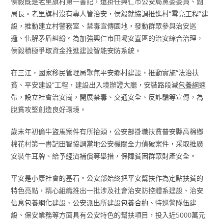
侯毅既是老里旗村第一書記，還掛任興仁市公安局黨委委員、副
局長。老里旗村沒有專人管治安，侯毅就協調推進村“雪亮工程”建
設，推動建立村警務室、禁毒宣傳園地，發動群眾參與治安巡
邏、化解矛盾糾紛。為加強興仁市田壩安置區的治安綜合治理，
侯毅積極爭取資金推進建設智能安防系統。
在三江，國家移民管理局聚焦平安鄉村建設，推動實施“法治扶
貧、平安建設”工程，建設出入境辦證大廳，安裝路段減
包養網
速
帶，設立社會治安崗，開展禁毒、交通安全、反詐騙等宣傳，為
脫貧攻堅創造良好環境。
歲末年初偷牛盜馬案件有所抬頭，公安部掛職扶貧普安縣高棉鄉
棉花村第一書記田智協調當地公安機關全力偵破案件，采取推廣
安裝牛耳牌、給予經濟補償等舉措，保障貧困群眾財產安全。
平安是小康社會的基石。公安部始終把平安幫扶作為定點扶貧的
特色亮點，精心組織推出一批涉及社會治安防控體系建設、治安
信息
包養網
化建設、公安派出所建設
包養合約
、特巡警隊伍建
設、保安業務等方面具有公安特色的幫扶項目，投入近5000萬元