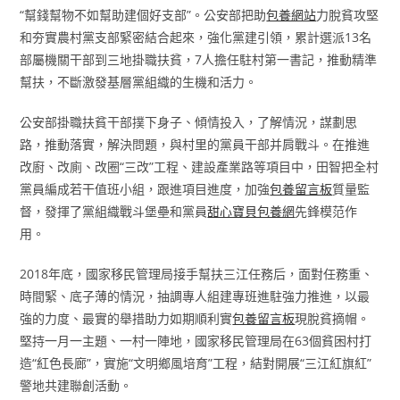
“幫錢幫物不如幫助建個好支部”。公安部把助
包養網站
力脫貧攻堅
和夯實農村黨支部緊密結合起來，強化黨建引領，累計選派13名
部屬機關干部到三地掛職扶貧，7人擔任駐村第一書記，推動精準
幫扶，不斷激發基層黨組織的生機和活力。
公安部掛職扶貧干部撲下身子、傾情投入，了解情況，謀劃思
路，推動落實，解決問題，與村里的黨員干部并肩戰斗。在推進
改廚、改廁、改圈“三改”工程、建設產業路等項目中，田智把全村
黨員編成若干值班小組，跟進項目進度，加強
包養留言板
質量監
督，發揮了黨組織戰斗堡壘和黨員
甜心寶貝包養網
先鋒模范作
用。
2018年底，國家移民管理局接手幫扶三江任務后，面對任務重、
時間緊、底子薄的情況，抽調專人組建專班進駐強力推進，以最
強的力度、最實的舉措助力如期順利實
包養留言板
現脫貧摘帽。
堅持一月一主題、一村一陣地，國家移民管理局在63個貧困村打
造“紅色長廊”，實施“文明鄉風培育”工程，結對開展“三江紅旗紅”
警地共建聯創活動。