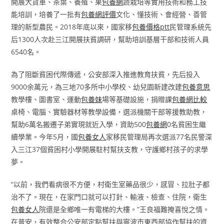
開展大貨車、茶葉、養殖、果
包養網
蔬栽培等實用技術和務工技
能培訓，培養了一批有
包養網評價
文化、懂技術、會經營、善管
理的新型農民。2018年底以來，國家移
包養價格ptt
民管理系統先
后1300人次赴三江開展扶貧調研，幫助培訓基層干部和技術人員
6540名。
為了阻斷貧困代際傳遞，公安部深入推進教育扶貧，先后投入
9000余萬元，為三地70多所中小學校、幼兒園新建改建
包養意思
教學樓、圖書室、運動
包養妹
場等基礎設施，捐贈課
包養網比較
桌椅、電腦、實驗器材等教學設備，選派機關干部等援教助教，
幫助6萬名搬遷子弟實現就近入學，資助500
包養網
0名貧困生繼
續學業。今年5月，國
包養女人
家移民管理局再次選派77名民警深
入三江37個貧困村小學開展駐村幫扶支教，守護鄉村孩子的求學
夢。
“以前，我們看病很不方便，村衛生室藥品很少，感冒、拉肚子都
治不了。現在，在家門口就可以打針、輸液、檢查、住院，衛生
包養女人
院還是全鄉唯一有電梯的大樓。”王良福難掩喜悅之情。
在普安，有效整合公安部定點幫扶與寧波市東西部協作幫扶的資