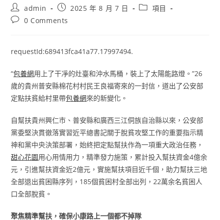
Post
Post
Post
admin
2025 年 8 月 7 日
項目
author:
published:
category:
Post
0 Comments
comments:
requestId:689413fca41a77.17997494.
“
包養網
用上了干凈的灶臺和沖水馬桶，裝上了太陽能路燈。”26
歲的貴州普安縣棉花村村民王良福寄來的一封信，道出了公安部
定點扶貧給村里帶
包養網
來的新變化。
自幫扶貴州興仁市、普安縣和廣西三江侗族自治縣以來，公安部
黨委堅決貫徹落實習近平總書記關于脫貧攻堅工作的重要指示精
神和黨中央決策部署，始終把定點幫扶作為一項重大政治任務，
甜心花園
用心用情用力，精準發力施策，累計投入幫扶資金4億余
元，引進幫扶資金近2億元，實施幫扶項目近千個，助力幫扶三地
全部退出貧困縣序列，185個貧困村全部出列，22萬余名貧困人
口全部脫貧。
聚焦精準幫扶，確保小康路上一個都不掉隊