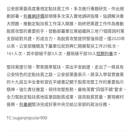
公安部黨委高度重視定點扶貧工作，多次進行專題研究、作出規
劃部署。
包養網評價
部領導多次深入實地調研指導，協調解決重
大問題，推動定點扶貧工作深入開展。始終把黨建工作作為推動
脫貧攻堅的重要抓手，發動部屬單位黨組織與三地77個貧困村黨
支部結對共建，形成合力，為脫貧攻堅提供堅強保證。僅2020年
以來，公安部機關及下屬單位就到興仁開展幫扶工作29批次、
161人次，其中部級干部3人次，廳局級干部30人
短期包養
次。
堅持黨建引領、聚焦精準幫扶、突出平安創建，走出了一條具有
公安特色的定點扶貧之路。公安部黨委表示，將深入學習貫徹黨
的十九屆五中全會和習近平總書記關于脫貧攻堅工作的重要指示
精神，強化責任擔當、保持攻堅態勢，嚴格落實“四個不摘”要求，
全力幫助定點扶貧地區鞏固脫貧成果、提高脫貧質量、實現鄉村
振興，
包養網
堅決完成好黨中央交給公安部的政治任務。
TC:sugarpopular900