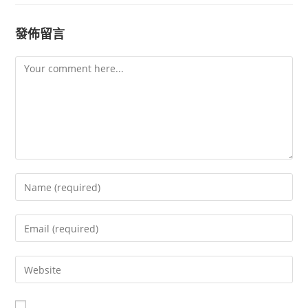
發佈留言
Comment
Enter
your
name
Enter
or
your
username
email
Enter
to
address
your
comment
to
website