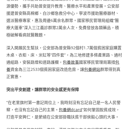
源優勢，攜手共助普安提升教育、醫療水平和產業發展。公安部
援建普安縣高棉鄉、白沙鄉急救分中心，寧波市援助醫療器材、
選派醫療專家，惠及周邊6萬余名群眾。國家移民管理局組織“醫
療大篷車”深入三江義診群眾2萬余人次，免費發放各類藥品，積
極破解看病就醫難題。
深入開展民生幫扶，公安部為普安縣92個村1.7萬個貧困家庭購置
木桌、衣柜、床、米缸等“四件套”，為三地修建多條產業路、通村
通組路，安裝路燈和道路護欄，
包養故事
國家移民管理局籌措
包
養
資金為三江2533個貧困家庭改造危房，讓
包養網站
群眾得到真
正實惠。
突出平安創建，讓群眾的安全感更有保障
“在老里旗村第一書記崗位上，我時刻沒有忘記自己是一名人民警
察，也沒有忘記自己的主業。
包養網dcard
”如何鞏固脫貧成效，
打造平安興仁，是縈繞在公安部掛職扶貧干部侯毅心頭的大事。