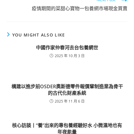
疫情期間的菜甜心寶物一包養網市場現金買賣
YOU MIGHT ALSO LIKE
中國作家仲春河去台包養網世
2025 年 10 月 3 日
構建以進步前OSDER奧斯德零件報價輩制造業為骨干
的古代化財產系統
2025 年 11 月 6 日
核心訪談丨“養”出來的專包養經驗好水 小微濕地也有
年夜能量