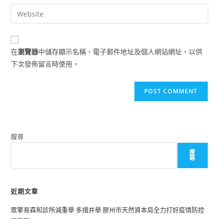
email
Enter
to
address
your
comment
to
website
comment
URL
在
瀏覽器
中儲存顯示名稱、電子郵件地址及個人網站網址，以供
(optional)
下次發佈留言時使用。
搜尋
搜
尋
近期文章
眾擎易森和診所減重舉 多措并舉 膠州市天然資本局全力打好疫情防控