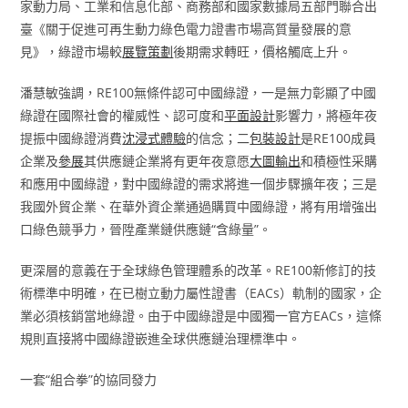
家動力局、工業和信息化部、商務部和國家數據局五部門聯合出
臺《關于促進可再生動力綠色電力證書市場高質量發展的意
見》，綠證市場較
展覽策劃
後期需求轉旺，價格觸底上升。
潘慧敏強調，RE100無條件認可中國綠證，一是無力彰顯了中國
綠證在國際社會的權威性、認可度和
平面設計
影響力，將極年夜
提振中國綠證消費
沈浸式體驗
的信念；二
包裝設計
是RE100成員
企業及
參展
其供應鏈企業將有更年夜意愿
大圖輸出
和積極性采購
和應用中國綠證，對中國綠證的需求將進一個步驟擴年夜；三是
我國外貿企業、在華外資企業通過購買中國綠證，將有用增強出
口綠色競爭力，晉陞產業鏈供應鏈“含綠量”。
更深層的意義在于全球綠色管理體系的改革。RE100新修訂的技
術標準中明確，在已樹立動力屬性證書（EACs）軌制的國家，企
業必須核銷當地綠證。由于中國綠證是中國獨一官方EACs，這條
規則直接將中國綠證嵌進全球供應鏈治理標準中。
一套“組合拳”的協同發力