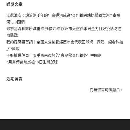
近期文章
江蘇淮安：讓流淌千年的年夜運河成為“查包養網站比擬致富河”“幸福
河”_中國網
眾擎易森和診所減重舉 多措并舉 膠州市天然資本局全力打好疫情防控
阻擊戰
我的履職要害詞｜全國人查包養經歷年夜代表田淑嫻：興農一線看科技
_中國網
干好這幾件事，關乎西南復興的“春夏秋查包養冬”_中國網
6月秀傳醫院巡檢19日生肖運程
近期留言
尚無留言可供顯示。