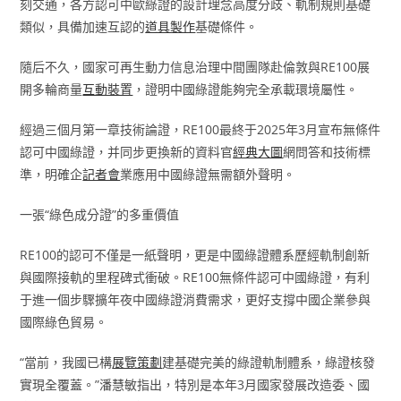
刻交通，各方認可中歐綠證的設計理念高度分歧、軌制規則基礎
類似，具備加速互認的
道具製作
基礎條件。
隨后不久，國家可再生動力信息治理中間團隊赴倫敦與RE100展
開多輪商量
互動裝置
，證明中國綠證能夠完全承載環境屬性。
經過三個月第一章技術論證，RE100最終于2025年3月宣布無條件
認可中國綠證，并同步更換新的資料官
經典大圖
網問答和技術標
準，明確企
記者會
業應用中國綠證無需額外聲明。
一張“綠色成分證”的多重價值
RE100的認可不僅是一紙聲明，更是中國綠證體系歷經軌制創新
與國際接軌的里程碑式衝破。RE100無條件認可中國綠證，有利
于進一個步驟擴年夜中國綠證消費需求，更好支撐中國企業參與
國際綠色貿易。
“當前，我國已構
展覽策劃
建基礎完美的綠證軌制體系，綠證核發
實現全覆蓋。”潘慧敏指出，特別是本年3月國家發展改造委、國