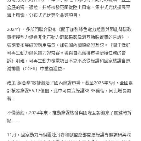
公仔
的獨一憑證，并將核發范圍從陸上風電、集中式光伏擴展至
海上風電、分布式光伏等全品類項目。
2024年，多部門聯合發布《關于加強綠色電力證書與節能降碳政
策銜接鼎力促進非化石動力
奇藝果影像
消
互動裝置
費的告訴》，
強調要拓展綠證應用場景，加強國內國際綠證互認。《關于做好
可再生動力綠色電力證常客。書與自愿減排市場銜接任務的告
訴》明確，可再生動力發電項目不克不及從綠證和國家核證自愿
減排量（CCER）中重復獲益。
政策“組合拳”敏捷激活了國內綠證市場。截至2025年3月，全國累
計核發綠證56.17億個，此中可買賣綠證38.35億個，同比增長顯
著。
不僅這般，2024年末，推動綠證核發與國際互認迎來了關鍵轉折
點——
11月，國家動力局組團赴丹麥和歐盟總部開展綠證專題調研與深