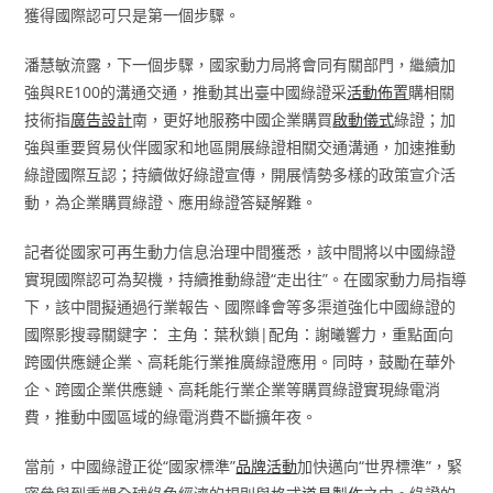
獲得國際認可只是第一個步驟。
潘慧敏流露，下一個步驟，國家動力局將會同有關部門，繼續加
強與RE100的溝通交通，推動其出臺中國綠證采
活動佈置
購相關
技術指
廣告設計
南，更好地服務中國企業購買
啟動儀式
綠證；加
強與重要貿易伙伴國家和地區開展綠證相關交通溝通，加速推動
綠證國際互認；持續做好綠證宣傳，開展情勢多樣的政策宣介活
動，為企業購買綠證、應用綠證答疑解難。
記者從國家可再生動力信息治理中間獲悉，該中間將以中國綠證
實現國際認可為契機，持續推動綠證“走出往”。在國家動力局指導
下，該中間擬通過行業報告、國際峰會等多渠道強化中國綠證的
國際影搜尋關鍵字： 主角：葉秋鎖|配角：謝曦響力，重點面向
跨國供應鏈企業、高耗能行業推廣綠證應用。同時，鼓勵在華外
企、跨國企業供應鏈、高耗能行業企業等購買綠證實現綠電消
費，推動中國區域的綠電消費不斷擴年夜。
當前，中國綠證正從“國家標準”
品牌活動
加快邁向“世界標準”，緊