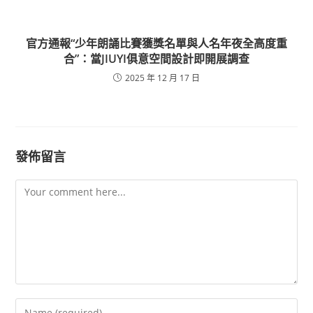
官方通報“少年朗誦比賽獲獎名單與人名年夜全高度重
合”：當JIUYI俱意空間設計即開展調查
2025 年 12 月 17 日
發佈留言
Comment
Enter