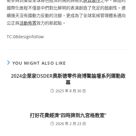
密參與到重塑全球綠色經濟的規則與格式
道具製作
之中。綠證的
國際化進程不僅是中們對比鮮明的表演創造了充足的戲劇性。連
續幾天沒有國動力反動的注腳，更成為了全球氣候管理體系邁向
公正與
活動佈置
效力的新起點。
TC:08designfollow
YOU MIGHT ALSO LIKE
2024企業家OSDER奧斯德零件商博鰲論壇系列運動啟
幕
2025 年 8 月 30 日
打好花費經濟“四時牌到九宮格教室”
2026 年 2 月 23 日