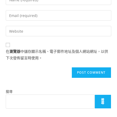
your
name
Enter
or
your
username
email
Enter
to
address
your
comment
to
website
comment
URL
在
瀏覽器
中儲存顯示名稱、電子郵件地址及個人網站網址，以供
(optional)
下次發佈留言時使用。
搜尋
搜
尋