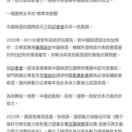
性、認可度和影響力，將極年夜提振中國綠證消費的信念。
一場歷時五年的“標準攻堅戰”
中國綠證的國際認可之路
記者會
并非一帆風順。
2020年，RE100曾發布技術評估報告，對中國綠證提出附加條
件：企業若應用
展場設計
中國綠證，需額外證明其代表對應電量
的所
FRP
有的環境屬性，并解決與其他碳憑證的重復計算問題。
這
記者會
一請求直接導致中國綠證在國際供應鏈中認可度偏低，
部門跨國企業甚至
平面設計
請求供
奇藝果影像
應商必須采購歐美
綠證，國內新動力企業每年為此多收入數億元認證本錢。
為扭轉這一局勢，中國從軌制、技術、國際一起配合多方面同步
發力。
2023年，國家發展改造委、財政部、國家動力局聯合印發《關于
做好可再生動力綠色電力證書全覆
玖陽視覺
蓋任務 促進可再生動
力電力消費的告訴》，確立了綠證作為可再生動力環境屬性
大型