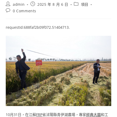
Post
Post
Post
admin
2025 年 8 月 6 日
項目
author:
published:
category:
Post
0 Comments
comments:
requestId:688faf2b09f072.51404713.
10月31日，在江蘇
FRP
省沭陽縣青伊湖農場，專家
經典大圖
和工