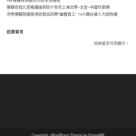
陳蝶衣找九宮格講座與四十年月上海文學–文史–中國作家網
涉秀傳醫院健檢項目發出扣聘“幽靈員工” 14人團伙被人力部拘捕
近期留言
尚無留言可供顯示。
Copyright - WordPress Theme by OceanWP