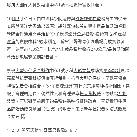
經典大圖
作人員對嘉優中科1號水稻進行實收測產。
10
FRP
月31日，由中國科學院遺傳與
玖陽視覺
模型
發育生物學研
究所與浙江
大圖輸出
省
廣告設計
嘉
包裝設計
興市農
品牌活動
業科
學院合作運用
開幕活動
“分子模塊設計
全息投影
”技術育成
VR虛擬
實境
的嘉優中科1號水稻在江蘇省沭陽縣青伊湖農場完成實收測
產，畝產911.3公斤，比當地主栽品種增收近270公斤/
品牌活動
開
幕活動
畝
展覽策劃
記者會
。
嘉優
大型公仔
道具製作
中科1號水稻
人形立牌
成功實
平面設計
現超
高產與抗
舞臺背板
瘟病
展覽策劃
、抗倒
大型公仔
伏、早熟等優良
特性
記者會
相結合。“分子模塊設計”育種與常規育種技術相比，克
服了育種周期長、偶然性大和育種效率
舞臺背板
低下等缺點
互動
裝置
，可以對當前應用的品種缺點進行精確改良，容易實現多個
品牌活動
優良基因（性狀）的聚合。
策展
新華社記者
沈浸式體驗
金立旺 攝
1 2 3
開幕活動
4
奇藝果影像
5 6 7