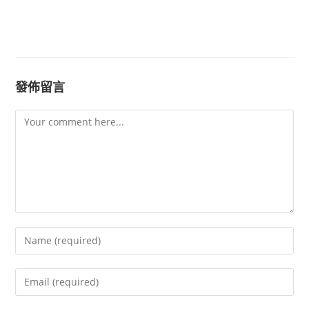
發佈留言
Comment
Enter
your
name
Enter
or
your
username