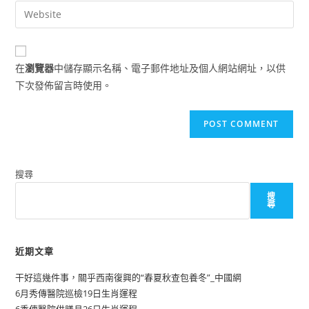
email
Enter
to
address
your
comment
to
website
comment
URL
在
瀏覽器
中儲存顯示名稱、電子郵件地址及個人網站網址，以供
(optional)
下次發佈留言時使用。
搜尋
搜
尋
近期文章
干好這幾件事，關乎西南復興的“春夏秋查包養冬”_中國網
6月秀傳醫院巡檢19日生肖運程
6秀傳醫院供膳月26日生肖運程