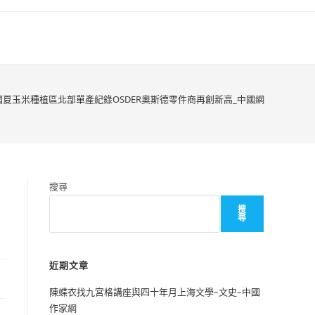
國夏玉米種植區北部單產紀錄OSDER奧斯德零件商再創新高_中國網
搜尋
搜
尋
近期文章
陳蝶衣找九宮格講座與四十年月上海文學–文史–中國
作家網