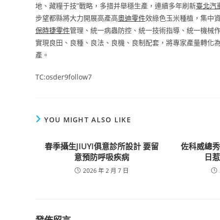
地、藏糧于技”戰略，多措并舉穩生產，連續多年刷新
臺北汽
步望都縣將大力開展高產高
奧迪零件
效綠色玉米種植，集中
保時捷零件
管理、統一病蟲防控、統一技術指導、統一機械作
實現良田、良種、良法、良機、良制配套，將專家產量轉化
產。
TC:osder9follow7
YOU MIGHT ALSO LIKE
春季攝生JIUYI俱意診所設計 要留
佐科威總
意預防呼吸疾病
日
2026 年 2 月 7 日