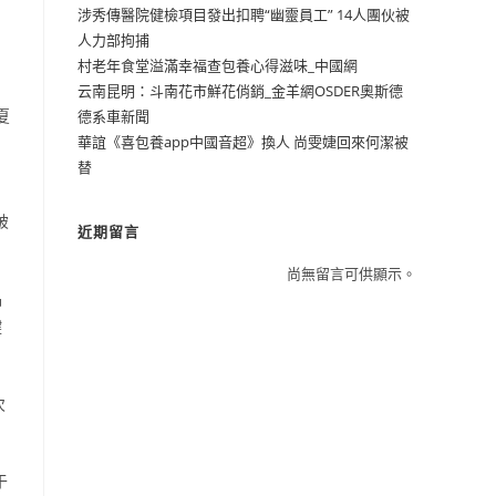
涉秀傳醫院健檢項目發出扣聘“幽靈員工” 14人團伙被
人力部拘捕
村老年食堂溢滿幸福查包養心得滋味_中國網
云南昆明：斗南花市鮮花俏銷_金羊網OSDER奧斯德
夏
德系車新聞
華誼《喜包養app中國音超》換人 尚雯婕回來何潔被
替
破
近期留言
尚無留言可供顯示。
品
鍵
次
于