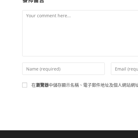
發佈留言
Comment
Enter
Enter
your
your
name
email
在
瀏覽器
中儲存顯示名稱、電子郵件地址及個人網站網
or
address
username
to
to
comment
comment