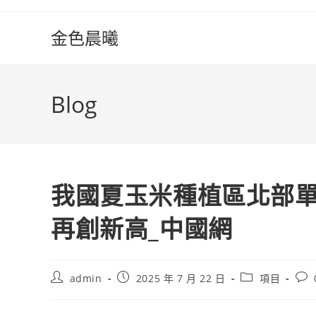
Skip
to
金色晨曦
content
Blog
我國夏玉米種植區北部單
再創新高_中國網
Post
Post
Post
Pos
admin
2025 年 7 月 22 日
項目
author:
published:
category:
com