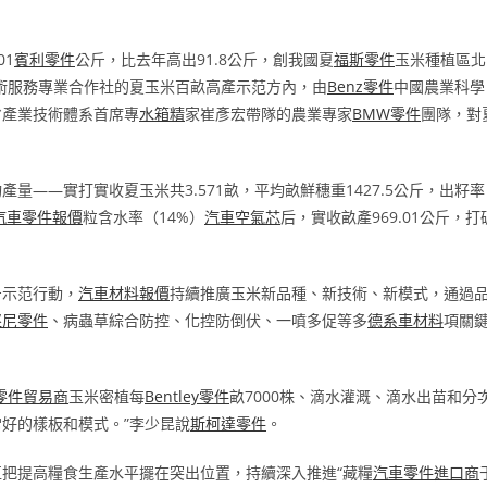
01
賓利零件
公斤，比去年高出91.8公斤，創我國夏
福斯零件
玉米種植區北
術服務專業合作社的夏玉米百畝高產示范方內，由
Benz零件
中國農業科學
省產業技術體系首席專
水箱精
家崔彥宏帶隊的農業專家
BMW零件
團隊，對
——實打實收夏玉米共3.571畝，平均畝鮮穗重1427.5公斤，出籽率
汽車零件報價
粒含水率（14%）
汽車空氣芯
后，實收畝產969.01公斤，打
斤示范行動，
汽車材料報價
持續推廣玉米新品種、新技術、新模式，通過
堅尼零件
、病蟲草綜合防控、化控防倒伏、一噴多促等多
德系車材料
項關
零件貿易商
玉米密植每
Bentley零件
畝7000株、滴水灌溉、滴水出苗和分
好的樣板和模式。”李少昆說
斯柯達零件
。
把提高糧食生產水平擺在突出位置，持續深入推進“藏糧
汽車零件進口商