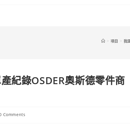
>
項目
>
我
產紀錄OSDER奧斯德零件商
t
0 Comments
ments: