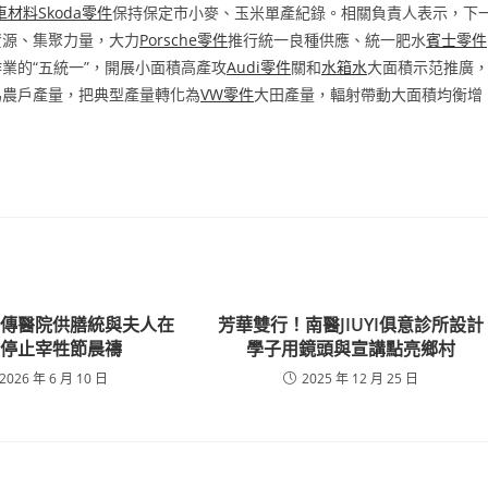
車材料
Skoda零件
保持保定市小麥、玉米單產紀錄。相關負責人表示，下
資源、集聚力量，大力
Porsche零件
推行統一良種供應、統一肥水
賓士零件
業的“五統一”，開展小面積高產攻
Audi零件
關和
水箱水
大面積示范推廣
為農戶產量，把典型產量轉化為
VW零件
大田產量，輻射帶動大面積均衡增
秀傳醫院供膳統與夫人在
芳華雙行！南醫JIUYI俱意診所設計
惹停止宰牲節晨禱
學子用鏡頭與宣講點亮鄉村
2026 年 6 月 10 日
2025 年 12 月 25 日