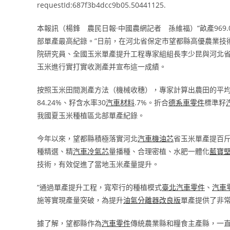
requestId:687f3b4dcc9b05.50441125.
本報訊（楊鋒 農民日報·中國農網記者 孫維福）“畝產969.
部單產最高紀錄。”日前，在河北省保定市望都縣高優農業技
院研究員、全國玉米單產提升工程專家組組長李少昆與河北
玉米進行實打實收測產并宣布這一成績。
按照玉米田間測產方法（機械收穗），專家計算出農田的平均產量
84.24%、籽含水率30
汽車材料
.7%。折合
德系車零件
標準籽
我國夏玉米種植區北部單產紀錄。
今年以來，望都縣積極落實河北
汽車機油芯
省玉米單產提百
種精選、精
汽車冷氣芯
量播種、合理密植、水肥一體化
藍寶
技術，有效促進了當地玉米產量提升。
“通過單產提升工程，寬窄行的種植模式
臺北汽車零件
、
汽車
施等實現產量突破，為提升
油氣分離器改良版
單產提供了非常
據了解，望都縣作為
汽車零件
傳統農業縣和糧食主產縣，一直