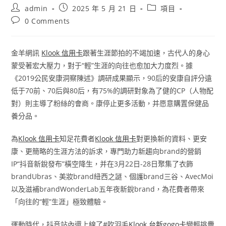
Post
Post
Post
admin
2025 年 5 月 21 日
項目
author:
published:
category:
Post
0 Comments
comments:
金羊網訊
Klook 信用卡
跟著生涯節拍的不竭加速，古代人的身心
蒙受著宏大壓力，對于“輕”生涯的向往也愈加大力度烈。據
《2019公民安康洞察陳述》調研成果顯示，90后的安康自評分遠
低于70前、70后與80后，有75%的調研對象為了健的CP（人物配
對）則主導了粉絲的會商。康停止更多活動，并愿意購置保健品
養分品。
為
Klook 信用卡
知足花費者
Klook 信用卡
對更換新的資料、更安
康、更簡略的生涯方法的訴求，專門助力新趨向brand的營銷
IP“抖音新銳發布”橫空降生，并在3月22日-28日聚集了衣飾
brandUbras、美妝brand紐西之謎、個護brand三谷、AvecMoi
以及滋補brandWonderLab五年夜新銳brand，為花費者帶來
「向往的“輕”生涯」極致體驗。
運動時代，抖音站內還上線了#吹羽毛
Klook 台新gogo卡
變輕挑釁