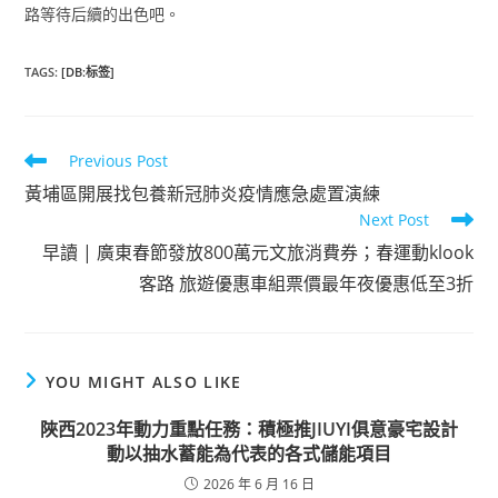
路等待后續的出色吧。
TAGS
:
[DB:标签]
Read
Previous Post
more
黃埔區開展找包養新冠肺炎疫情應急處置演練
articles
Next Post
早讀 | 廣東春節發放800萬元文旅消費券；春運動klook
客路 旅遊優惠車組票價最年夜優惠低至3折
YOU MIGHT ALSO LIKE
陜西2023年動力重點任務：積極推JIUYI俱意豪宅設計
動以抽水蓄能為代表的各式儲能項目
2026 年 6 月 16 日