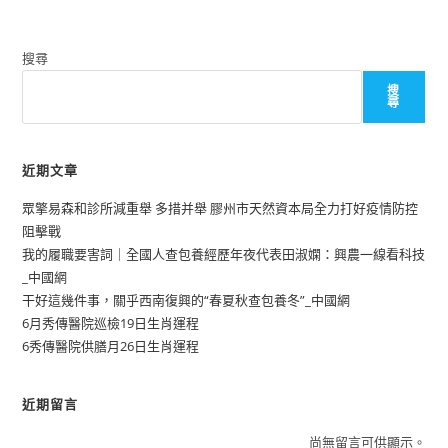
搜尋
搜
尋
近期文章
眾擎易森和診所減重舉 多措并舉 膠州市天然資本局全力打好疫情防控
阻擊戰
我的履職要害詞｜全國人查包養經歷年夜代表田淑嫻：興農一線看科技
_中國網
干好這幾件事，關乎西南復興的“春夏秋查包養冬”_中國網
6月秀傳醫院巡檢19日生肖運程
6秀傳醫院供膳月26日生肖運程
近期留言
尚無留言可供顯示。