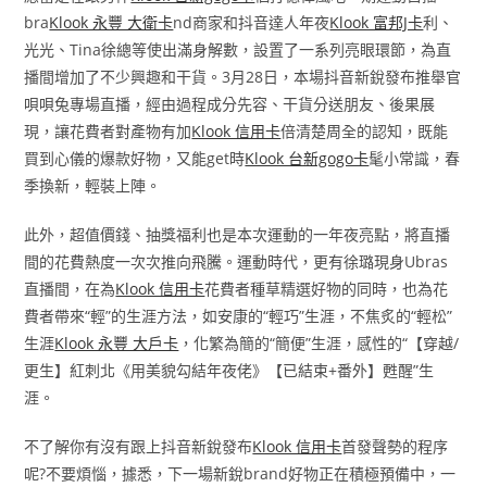
bra
Klook 永豐 大衛卡
nd商家和抖音達人年夜
Klook 富邦J卡
利、
光光、Tina徐總等使出滿身解數，設置了一系列亮眼環節，為直
播間增加了不少興趣和干貨。3月28日，本場抖音新銳發布推舉官
唄唄兔專場直播，經由過程成分先容、干貨分送朋友、後果展
現，讓花費者對產物有加
Klook 信用卡
倍清楚周全的認知，既能
買到心儀的爆款好物，又能get時
Klook 台新gogo卡
髦小常識，春
季換新，輕裝上陣。
此外，超值價錢、抽獎福利也是本次運動的一年夜亮點，將直播
間的花費熱度一次次推向飛騰。運動時代，更有徐璐現身Ubras
直播間，在為
Klook 信用卡
花費者種草精選好物的同時，也為花
費者帶來“輕”的生涯方法，如安康的“輕巧”生涯，不焦炙的“輕松”
生涯
Klook 永豐 大戶卡
，化繁為簡的“簡便”生涯，感性的“【穿越/
更生】紅刺北《用美貌勾結年夜佬》【已結束+番外】甦醒”生
涯。
不了解你有沒有跟上抖音新銳發布
Klook 信用卡
首發聲勢的程序
呢?不要煩惱，據悉，下一場新銳brand好物正在積極預備中，一