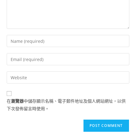
Enter
your
name
Enter
or
your
username
email
Enter
to
address
your
comment
to
website
comment
URL
在
瀏覽器
中儲存顯示名稱、電子郵件地址及個人網站網址，以供
(optional)
下次發佈留言時使用。