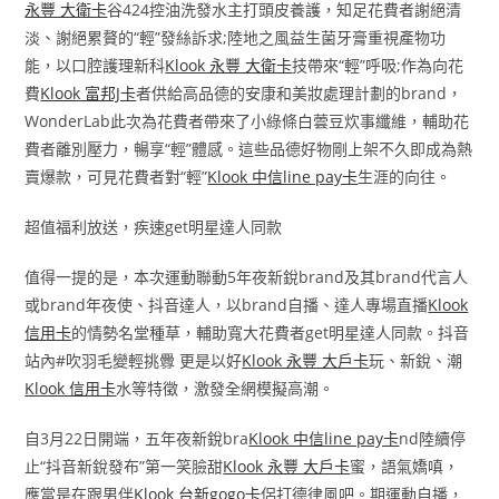
永豐 大衛卡
谷424控油洗發水主打頭皮養護，知足花費者謝絕清
淡、謝絕累贅的“輕”發絲訴求;陸地之風益生菌牙膏重視產物功
能，以口腔護理新科
Klook 永豐 大衛卡
技帶來“輕”呼吸;作為向花
費
Klook 富邦J卡
者供給高品德的安康和美妝處理計劃的brand，
WonderLab此次為花費者帶來了小綠條白蕓豆炊事纖維，輔助花
費者離別壓力，暢享“輕”體感。這些品德好物剛上架不久即成為熱
賣爆款，可見花費者對“輕”
Klook 中信line pay卡
生涯的向往。
超值福利放送，疾速get明星達人同款
值得一提的是，本次運動聯動5年夜新銳brand及其brand代言人
或brand年夜使、抖音達人，以brand自播、達人專場直播
Klook
信用卡
的情勢名堂種草，輔助寬大花費者get明星達人同款。抖音
站內#吹羽毛變輕挑釁 更是以好
Klook 永豐 大戶卡
玩、新銳、潮
Klook 信用卡
水等特徵，激發全網模擬高潮。
自3月22日開端，五年夜新銳bra
Klook 中信line pay卡
nd陸續停
止“抖音新銳發布”第一笑臉甜
Klook 永豐 大戶卡
蜜，語氣嬌嗔，
應當是在跟男伴
Klook 台新gogo卡
侶打德律風吧。期運動自播，