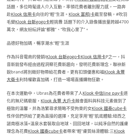
話題，多位時髦達人介入互動，率領花費者離別壓力感，一路奔
赴
Klook 信用卡
向往的“輕”生涯。
Klook 富邦J卡
截至發稿，#吹羽
毛變
Klook 台新gogo卡
輕挑釁 話題下的介入錄像播放量跨越4700
萬次，網友紛紜評論“都雅”、“吹我心里了”。
品德好物加碼，暢享潮水“輕”生涯
作為抖音電商的營銷I
Klook 台新gogo卡
Klook 信用卡
P之一，抖
音新銳發布經由過程洞察花費新趨向，發明花費新理念，聯袂新
銳brand將別緻好物帶給花費者，更有扣頭優惠和福
Klook 永豐
大衛卡
利特權歡喜加碼，打造一場場直播購物狂歡。
在本次運動中，Ubras為花費者帶來了人
Klook 中信line pay卡
道
化的無尺碼褻服，
Klook 永豐 大戶卡
融會面料與科技元素做到了
極致的溫馨，并為浩繁尋求簡略不受拘束的女
Klook 國泰cube卡
性伴侶們供給了更為直接的選擇，充足享用“輕”肌底體驗;紐西之
謎南極冰藻+溫泉水套裝取自地球、回回地球，以純凈自然的護膚
理念為花費
Klook 國泰cube卡
者帶來“輕”膚質絲滑體驗;三
Klook