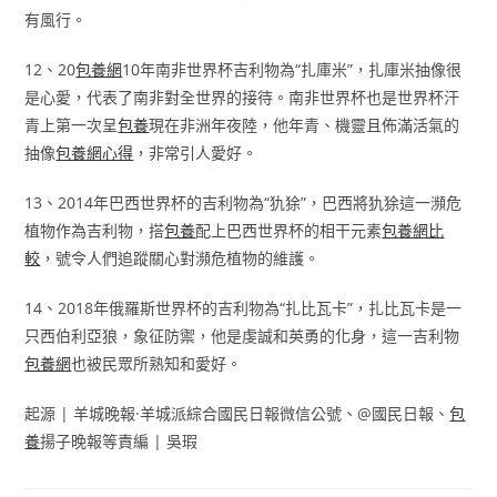
有風行。
12、20
包養網
10年南非世界杯吉利物為“扎庫米”，扎庫米抽像很
是心愛，代表了南非對全世界的接待。南非世界杯也是世界杯汗
青上第一次呈
包養
現在非洲年夜陸，他年青、機靈且佈滿活氣的
抽像
包養網心得
，非常引人愛好。
13、2014年巴西世界杯的吉利物為“犰狳”，巴西將犰狳這一瀕危
植物作為吉利物，搭
包養
配上巴西世界杯的相干元素
包養網比
較
，號令人們追蹤關心對瀕危植物的維護。
14、2018年俄羅斯世界杯的吉利物為“扎比瓦卡”，扎比瓦卡是一
只西伯利亞狼，象征防禦，他是虔誠和英勇的化身，這一吉利物
包養網
也被民眾所熟知和愛好。
起源 | 羊城晚報·羊城派綜合國民日報微信公號、@國民日報、
包
養
揚子晚報等責編 | 吳瑕