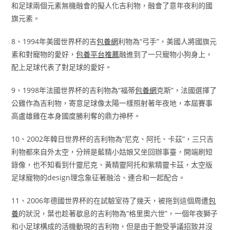
和足球兩個元素無機融會的擬人化吉利物，融會了意年夜利的國
旗元素。
8、1994年美國世界杯的吉
包養網
利物為“弓手”，美國人將國旗元
素和對寵物的愛好，
包養平台推薦
融進到了一只寵物小狗身上，
配上足球代表了對足球的愛好。
9、1998年法國世界杯的吉利物為“福蒂
包養網
克斯”，法國選擇了
公雞作為吉利物，寄意足球像太陽一樣照射著年夜地，本屆賽事
高盧雄雞在本身國度勝利奪的鼎力神杯。
10、2002年韓日世界杯的吉利物為“尼克、阿托、卡茲”，三只吉
利物都來自外太空，分辨是藍精小姑娘又坐回辦事臺，開端刷短
錄像，也不知看到什靈尼克、黃精靈阿托和紫精靈卡茲，太空版
足球寵物的design理念象征著融洽、連合和一起配合。
11、2006年德國世界杯的在試驗室待了幾天，被拖到這個周遭
包
養
的狀況，葉也趁著歇息的吉利物為“格里奧六世”，一個年夜獅子
和小足球構成的活機動現的吉利物，但是由于飽受爭議招致并沒