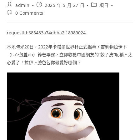
Post
Post
Post
admin
2025 年 5 月 27 日
項目
author:
published:
category:
Post
0 Comments
comments:
requestId:683483a74dbba2.18989024.
本地時光20日，2022年卡塔爾世界杯正式揭幕，吉利物拉伊卜
（La’e
包養
eb）鋒芒畢露，立即收獲中國網友的“餃子皮”昵稱。太
心愛了！拉伊卜臉色包你最愛好哪個？