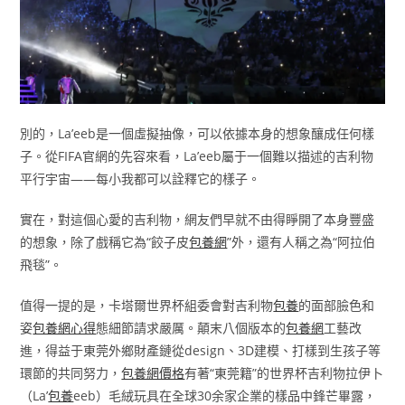
別的，La’eeb是一個虛擬抽像，可以依據本身的想象釀成任何樣
子。從FIFA官網的先容來看，La’eeb屬于一個難以描述的吉利物
平行宇宙——每小我都可以詮釋它的樣子。
實在，對這個心愛的吉利物，網友們早就不由得睜開了本身豐盛
的想象，除了戲稱它為“餃子皮
包養網
”外，還有人稱之為“阿拉伯
飛毯”。
值得一提的是，卡塔爾世界杯組委會對吉利物
包養
的面部臉色和
姿
包養網心得
態細節請求嚴厲。顛末八個版本的
包養網
工藝改
進，得益于東莞外鄉財產鏈從design、3D建模、打樣到生孩子等
環節的共同努力，
包養網價格
有著“東莞籍”的世界杯吉利物拉伊卜
（La’
包養
eeb）毛絨玩具在全球30余家企業的樣品中鋒芒畢露，