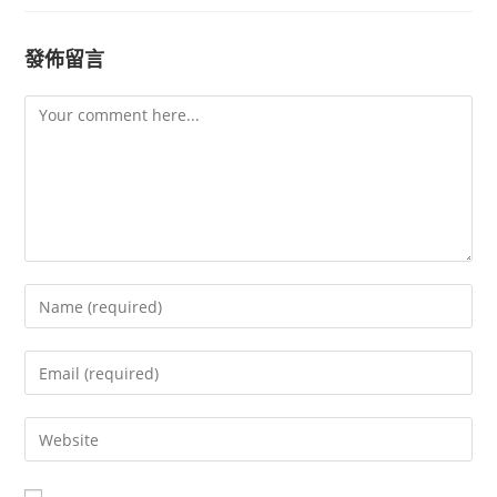
發佈留言
Comment
Enter
your
name
Enter
or
your
username
email
Enter
to
address
your
comment
to
website