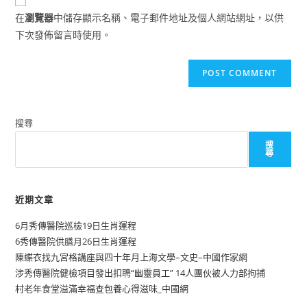
comment
URL
在
瀏覽器
中儲存顯示名稱、電子郵件地址及個人網站網址，以供
(optional)
下次發佈留言時使用。
搜尋
搜
尋
近期文章
6月秀傳醫院巡檢19日生肖運程
6秀傳醫院供膳月26日生肖運程
陳蝶衣找九宮格講座與四十年月上海文學–文史–中國作家網
涉秀傳醫院健檢項目發出扣聘“幽靈員工” 14人團伙被人力部拘捕
村老年食堂溢滿幸福查包養心得滋味_中國網