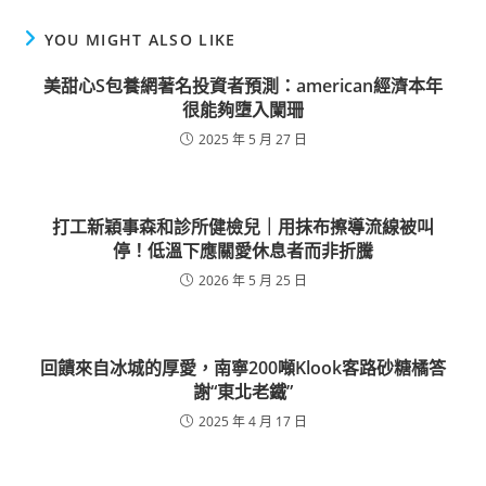
YOU MIGHT ALSO LIKE
美甜心S包養網著名投資者預測：american經濟本年
很能夠墮入闌珊
2025 年 5 月 27 日
打工新穎事森和診所健檢兒｜用抹布擦導流線被叫
停！低溫下應關愛休息者而非折騰
2026 年 5 月 25 日
回饋來自冰城的厚愛，南寧200噸Klook客路砂糖橘答
謝“東北老鐵”
2025 年 4 月 17 日