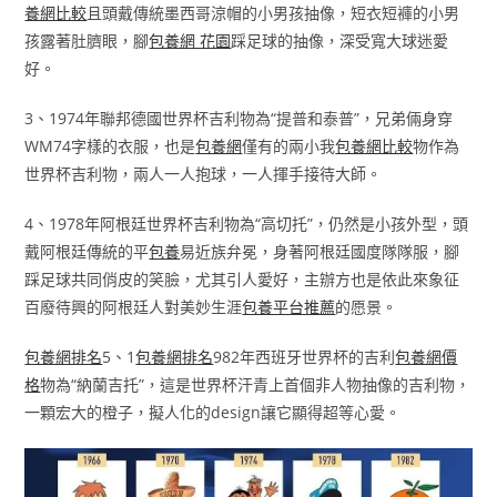
養網比較
且頭戴傳統墨西哥涼帽的小男孩抽像，短衣短褲的小男
孩露著肚臍眼，腳
包養網 花園
踩足球的抽像，深受寬大球迷愛
好。
3、1974年聯邦德國世界杯吉利物為“提普和泰普”，兄弟倆身穿
WM74字樣的衣服，也是
包養網
僅有的兩小我
包養網比較
物作為
世界杯吉利物，兩人一人抱球，一人揮手接待大師。
4、1978年阿根廷世界杯吉利物為“高切托”，仍然是小孩外型，頭
戴阿根廷傳統的平
包養
易近族弁冕，身著阿根廷國度隊隊服，腳
踩足球共同俏皮的笑臉，尤其引人愛好，主辦方也是依此來象征
百廢待興的阿根廷人對美妙生涯
包養平台推薦
的愿景。
包養網排名
5、1
包養網排名
982年西班牙世界杯的吉利
包養網價
格
物為“納蘭吉托”，這是世界杯汗青上首個非人物抽像的吉利物，
一顆宏大的橙子，擬人化的design讓它顯得超等心愛。