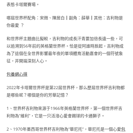
表態卡塔爾賽場。
哪屆世界杯配角：宋微、陳居白┃副角：薛華┃其他：吉利物是
你最愛 ？
和世界杯主題曲比擬較，吉利物的成長汗青要加倍長遠一些，可
以追溯到56年前的英格蘭世界杯。恰是從阿誰時辰起，吉利物成
為了這個在全世界影響最年夜的單項體育活動嘉會的一個符號象
征，并開端深刻人心。
包養網心得
2022年卡塔爾世界杯是第22屆世界杯，那么歷屆世界杯吉利物都
是哪些呢？哪個是你的芳華記憶？
1、世界杯吉利物來源于1966年英格蘭世界杯，第一個世界杯吉
利物為“維利”，它是一只活潑心愛會踢球的卡通獅子。
2、1970年墨西哥世界杯吉利物為“華尼托”，華尼托是一個心愛
包